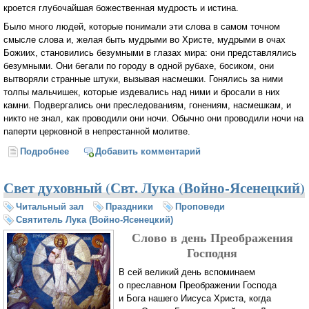
кроется глубочайшая божественная мудрость и истина.
Было много людей, которые понимали эти слова в самом точном
смысле слова и, желая быть мудрыми во Христе, мудрыми в очах
Божиих, становились безумными в глазах мира: они представлялись
безумными. Они бегали по городу в одной рубахе, босиком, они
вытворяли странные штуки, вызывая насмешки. Гонялись за ними
толпы мальчишек, которые издевались над ними и бросали в них
камни. Подвергались они преследованиям, гонениям, насмешкам, и
никто не знал, как проводили они ночи. Обычно они проводили ночи на
паперти церковной в непрестанной молитве.
Подробнее
о Мудрость мира сего есть безумие пред Богом
Добавить комментарий
(Святитель Лука (Войно-Ясенецкий)
Свет духовный (Свт. Лука (Войно-Ясенецкий)
Читальный зал
Праздники
Проповеди
Святитель Лука (Войно-Ясенецкий)
Слово в день Преображения
Господня
В сей великий день вспоминаем
о преславном Преображении Господа
и Бога нашего Иисуса Христа, когда