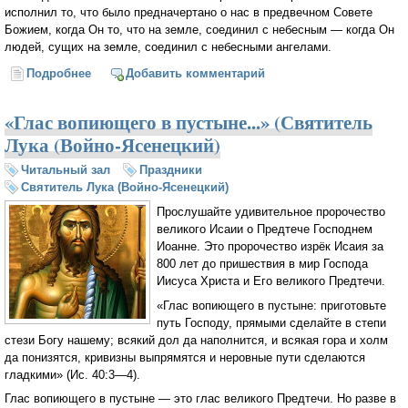
исполнил то, что было предначертано о нас в предвечном Совете
Божием, когда Он то, что на земле, соединил с небесным — когда Он
людей, сущих на земле, соединил с небесными ангелами.
Подробнее
о Слово в день Вознесения Христова (Свт. Лука
Добавить комментарий
(Войно-Ясенецкий)
«Глас вопиющего в пустыне...» (Святитель
Лука (Войно-Ясенецкий)
Читальный зал
Праздники
Святитель Лука (Войно-Ясенецкий)
Прослушайте удивительное пророчество
великого Исаии о Предтече Господнем
Иоанне. Это пророчество изрёк Исаия за
800 лет до пришествия в мир Господа
Иисуса Христа и Его великого Предтечи.
«Глас вопиющего в пустыне: приготовьте
путь Господу, прямыми сделайте в степи
стези Богу нашему; всякий дол да наполнится, и всякая гора и холм
да понизятся, кривизны выпрямятся и неровные пути сделаются
гладкими» (Ис. 40:3—4).
Глас вопиющего в пустыне — это глас великого Предтечи. Но разве в