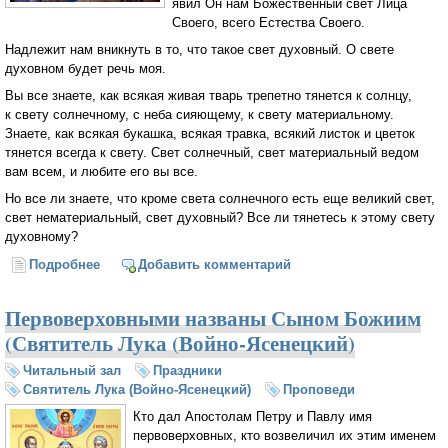
явил Он нам Божественный свет Лица
Своего, всего Естества Своего.
Надлежит нам вникнуть в то, что такое свет духовный. О свете
духовном будет речь моя.
Вы все знаете, как всякая живая тварь трепетно тянется к солнцу,
к свету солнечному, с неба сияющему, к свету материальному.
Знаете, как всякая букашка, всякая травка, всякий листок и цветок
тянется всегда к свету. Свет солнечный, свет материальный ведом
вам всем, и любите его вы все.
Но все ли знаете, что кроме света солнечного есть еще великий свет,
свет нематериальный, свет духовный? Все ли тянетесь к этому свету
духовному?
Подробнее
о Свет духовный (Свт. Лука (Войно-Ясенецкий)
Добавить комментарий
Первоверховными названы Сыном Божиим
(Святитель Лука (Войно-Ясенецкий)
Читальный зал
Праздники
Святитель Лука (Войно-Ясенецкий)
Проповеди
Кто дал Апостолам Петру и Павлу имя
первоверховных, кто возвеличил их этим именем