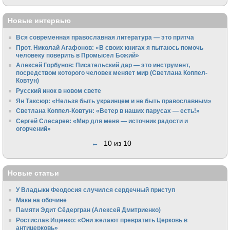
Новые интервью
Вся современная православная литература — это притча
Прот. Николай Агафонов: «В своих книгах я пытаюсь помочь
человеку поверить в Промысел Божий»
Алексей Горбунов: Писательский дар — это инструмент,
посредством которого человек меняет мир (Светлана Коппел-
Ковтун)
Русский инок в новом свете
Ян Таксюр: «Нельзя быть украинцем и не быть православным»
Светлана Коппел-Ковтун: «Ветер в наших парусах — есть!»
Сергей Слесарев: «Мир для меня — источник радости и
огорчений»
←
10 из 10
Новые статьи
У Владыки Феодосия случился сердечный приступ
Маки на обочине
Памяти Эдит Сёдергран (Алексей Дмитриенко)
Ростислав Ищенко: «Они желают превратить Церковь в
антицерковь»