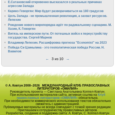
Е.Сатановский откровенно высказался о реальных причинах
агрессии Запада
Каринэ Геворгян: Мир будет разворачиваться на 180 градусов
Цель Запада - не промышленная революция, а захват ресурсов.
Лепехин
Рождение нового миропорядка идёт по радикальному сценарию. М.
Хазин, К. Геворгян
Витязь на имперском пути. От потешных войск к переустройству
государства. Сергей Марнов
Владимир Лепехин. Расшифровка прогноза "Economist" на 2023
Победа Си Цзиньпина - это геополитическая победа России. Н.
Вавилов
←
3 из 10
→
© А. Ковтун 2008–2026 МЕЖДУНАРОДНЫЙ КЛУБ ПРАВОСЛАВНЫХ
ЛИТЕРАТОРОВ «ОМИЛИЯ»
Руководитель проекта — Светлана Анатольевна Коппел-Ковтун.
При использования материалов сайта, активная ссылка на
Клуб
православных литераторов «ОМИЛИЯ»
обязательна.
При необходимости коммерческого использования текстов обязательно
свяжитесь с администрацией.
Публикуемые материалы не всегда совпадают с точкой зрения редакции.
Приглашаем к сотрудничеству православных авторов.
Разработка, создание и поддержка сайта: А. Ковтун, С. Коппел-Ковтун