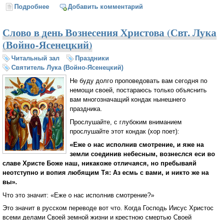
Подробнее
о Первоверховными названы Сыном Божиим
Добавить комментарий
(Святитель Лука (Войно-Ясенецкий)
Слово в день Вознесения Христова (Свт. Лука
(Войно-Ясенецкий)
Читальный зал
Праздники
Святитель Лука (Войно-Ясенецкий)
Не буду долго проповедовать вам сегодня по
немощи своей, постараюсь только объяснить
вам многозначащий кондак нынешнего
праздника.
Прослушайте, с глубоким вниманием
прослушайте этот кондак (хор поет):
«Еже о нас исполнив смотрение, и яже на
земли соединив небесным, вознеслся еси во
славе Христе Боже наш, никакоже отличаяся, но пребываяй
неотступно и вопия любящим Тя: Аз есмь с вами, и никто же на
вы».
Что это значит: «Еже о нас исполнив смотрение?»
Это значит в русском переводе вот что. Когда Господь Иисус Христос
всеми делами Своей земной жизни и крестною смертью Своей