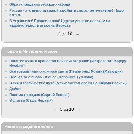
Образ страданий русского народа
Россия - это цивилизация. Надо быть самостоятельными! Надо
стоять!
В Украинской Православной Церкви указали властям на
недопустимость атаки на Церковь
1 из 10
→
Новое в Читальном зале
Понятие «ум» в православной психотерапии (Митрополит Морфу
Неофит)
Всё говорит нам о кончине света (Иеромонах Роман (Матюшин)
Нельзя за любовь - любое (Вероника Тушнова)
О семи горячностях духа (Архиепископ Иоанн Сан-Францисский )
Дебют
Письмо женщине (Сергей Есенин)
Молитва (Саша Черный)
←
3 из 10
→
Новое в медиагалерее