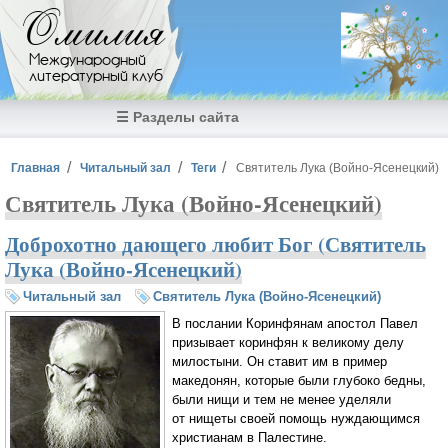
Перейти к основному содержанию
Омилия
Международный
литературный клуб
☰ Разделы сайта
Вы здесь
Главная
Читальный зал
Теги
Святитель Лука (Войно-Ясенецкий)
Святитель Лука (Войно-Ясенецкий)
Доброхотно дающего любит Бог (Святитель
Лука (Войно-Ясенецкий)
Читальный зал
Святитель Лука (Войно-Ясенецкий)
В послании Коринфянам апостол Павел
призывает коринфян к великому делу
милостыни. Он ставит им в пример
македонян, которые были глубоко бедны,
были нищи и тем не менее уделяли
от нищеты своей помощь нуждающимся
христианам в Палестине.