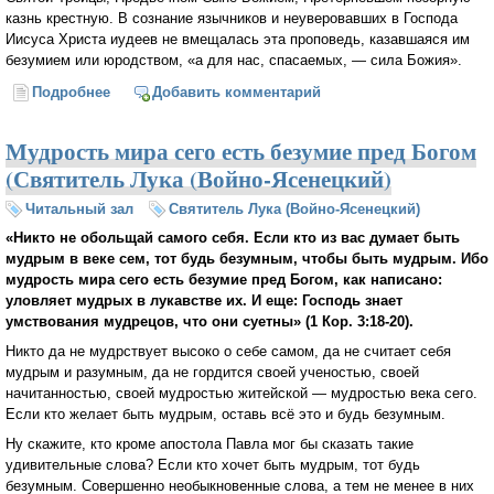
казнь крестную. В сознание язычников и неуверовавших в Господа
Иисуса Христа иудеев не вмещалась эта проповедь, казавшаяся им
безумием или юродством, «а для нас, спасаемых, — сила Божия».
Подробнее
о «Слово о Кресте для погибающих юродство
Добавить комментарий
есть...» Святитель Лука (Войно-Ясенецкий)
Мудрость мира сего есть безумие пред Богом
(Святитель Лука (Войно-Ясенецкий)
Читальный зал
Святитель Лука (Войно-Ясенецкий)
«Никто не обольщай самого себя. Если кто из вас думает быть
мудрым в веке сем, тот будь безумным, чтобы быть мудрым. Ибо
мудрость мира сего есть безумие пред Богом, как написано:
уловляет мудрых в лукавстве их. И еще: Господь знает
умствования мудрецов, что они суетны» (1 Кор. 3:18-20).
Никто да не мудрствует высоко о себе самом, да не считает себя
мудрым и разумным, да не гордится своей ученостью, своей
начитанностью, своей мудростью житейской — мудростью века сего.
Если кто желает быть мудрым, оставь всё это и будь безумным.
Ну скажите, кто кроме апостола Павла мог бы сказать такие
удивительные слова? Если кто хочет быть мудрым, тот будь
безумным. Совершенно необыкновенные слова, а тем не менее в них