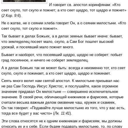
И говорит св. апостол коринфянам: «Кто
сеет скупо, тот скупо и пожнет; а кто сеет щедро, тот щедро и пожнет»
(
2 Кор. 9:6
).
Не о жатве, не о сеянии хлеба говорит Он, а о сеянии милостыни. «Кто
сеет скупо, тот скупо и пожнет».
Так бывает в делах Божьих, а в делах земных бывает иначе: бывает,
что земледелец посеет мало, скупо, а Сам Бог пошлет высокий
урожай, и посеявший мало пожнет много.
Бывает и наоборот, что посеявший щедро, щедро не соберет: побьет
град посеянное, и ничего не соберет земледелец.
А в делах Божьих так не может быть: всегда и неизменно тот, кто сеет
скупо, скупо и пожинает, а кто сеет щедро, щедро и пожинает.
Сеять много велит нам святой апостол. К милостыне призывал нас
не раз Сам Господь Иисус Христос, и послушайте, какое огромное
значение придавал Он милостыне — совершенно исключительное
значение. В своей речи, обличающей книжников и фарисеев, которые
считали весьма важным делом омовение чаш, кружек и скамеек,
Он так говорил: «Подавайте лучше милостыню из того, что у вас есть,
тогда все будет у вас чисто» (
Лк. 11:41
).
Эти слова относятся не к одним книжникам и фарисеям, мы должны
относить их и к себе. Если будем подавать милостыню, то, по слову