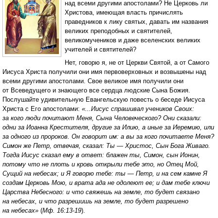
над всеми другими апостолами? Не Церковь ли
Христова, имеющая власть причислять
праведников к лику святых, давать им названия
великих преподобных и святителей,
великомучеников и даже вселенских великих
учителей и святителей?
Нет, говорю я, не от Церкви Святой, а от Самого
Иисуса Христа получили они имя первоверховных и возвышены над
всеми другими апостолами. Свое великое имя получили они
от Всеведущего и знающего все сердца людские Сына Божия.
Послушайте удивительную Евангельскую повесть о беседе Иисуса
Христа с Его апостолами:
«...Иисус спрашивал учеников Своих:
за кого люди почитают Меня, Сына Человеческого? Они сказали:
одни за Иоанна Крестителя, другие за Илию, а иные за Иеремию, или
за одного из пророков. Он говорит им: а вы за кого почитаете Меня?
Симон же Петр, отвечая, сказал: Ты — Христос, Сын Бога Живаго.
Тогда Иисус сказал ему в ответ: блажен ты, Симон, сын Ионин,
потому что не плоть и кровь открыли тебе это, но Отец Мой,
Сущий на небесах; и Я говорю тебе: ты — Петр, и на сем камне Я
создам Церковь Мою, и врата ада не одолеют ее; и дам тебе ключи
Царства Небесного: и что свяжешь на земле, то будет связано
на небесах, и что разрешишь на земле, то будет разрешено
на небесах»
(
Мф. 16:13-19
).