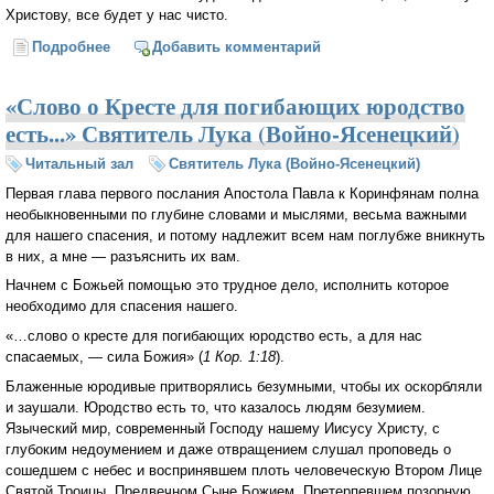
Христову, все будет у нас чисто.
Подробнее
о Доброхотно дающего любит Бог (Святитель Лука
Добавить комментарий
(Войно-Ясенецкий)
«Слово о Кресте для погибающих юродство
есть...» Святитель Лука (Войно-Ясенецкий)
Читальный зал
Святитель Лука (Войно-Ясенецкий)
Первая глава первого послания Апостола Павла к Коринфянам полна
необыкновенными по глубине словами и мыслями, весьма важными
для нашего спасения, и потому надлежит всем нам поглубже вникнуть
в них, а мне — разъяснить их вам.
Начнем с Божьей помощью это трудное дело, исполнить которое
необходимо для спасения нашего.
«…слово о кресте для погибающих юродство есть, а для нас
спасаемых, — сила Божия» (
1 Кор. 1:18
).
Блаженные юродивые притворялись безумными, чтобы их оскорбляли
и заушали. Юродство есть то, что казалось людям безумием.
Языческий мир, современный Господу нашему Иисусу Христу, с
глубоким недоумением и даже отвращением слушал проповедь о
сошедшем с небес и воспринявшем плоть человеческую Втором Лице
Святой Троицы, Предвечном Сыне Божием, Претерпевшем позорную