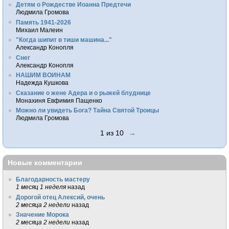
Детям о Рождестве Иоанна Предтечи
Людмила Громова
Память 1941-2026
Михаил Малеин
"Когда шипит в тиши машина..."
Александр Конопля
Снег
Александр Конопля
НАШИМ ВОИНАМ
Надежда Кушкова
Сказание о жене Адера и о рыжей блуднице
Монахиня Евфимия Пащенко
Можно ли увидеть Бога? Тайна Святой Троицы
Людмила Громова
1 из 10
→
Новые комментарии
Благодарность мастеру
1 месяц 1 неделя
назад
Дорогой отец Алексий, очень
2 месяца 2 недели
назад
Значение Морока
2 месяца 2 недели
назад