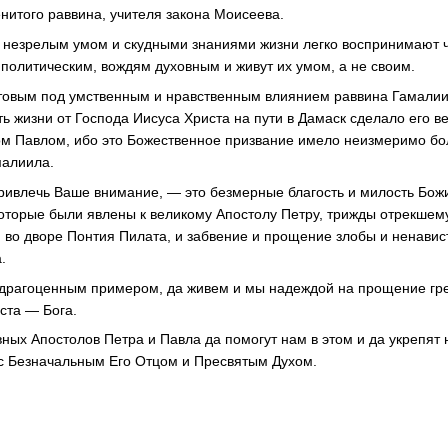
енитого раввина, учителя закона Моисеева.
 незрелым умом и скудными знаниями жизни легко воспринимают 
политическим, вождям духовным и живут их умом, а не своим.
товым под умственным и нравственным влиянием раввина Гамалии
ть жизни от Господа Иисуса Христа на пути в Дамаск сделало его в
м Павлом, ибо это Божественное призвание имело неизмеримо бо
малиила.
привлечь Ваше внимание, — это безмерные благость и милость Божии
оторые были явлены к великому Апостолу Петру, трижды отрекшему
 во дворе Понтия Пилата, и забвение и прощение злобы и ненавис
.
с драгоценным примером, да живем и мы надеждой на прощение гр
ста — Бога.
ных Апостолов Петра и Павла да помогут нам в этом и да укрепят 
с Безначальным Его Отцом и Пресвятым Духом.