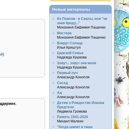
Новые материалы
Из Павлов - в Савлы, или "не
зная броду..."
Монахиня Евфимия Пащенко
Мастера
Монахиня Евфимия Пащенко
Вокруг Солнца
Илья Криштул
Царской Семье
ий)
Надежда Кушкова
Зовут... зовут они меня
Надежда Кушкова
Первый луч
Александр Конопля
Сосед
Александр Конопля
Ад
Александр Конопля
Детям о Рождестве Иоанна
ддержке.
Предтечи
Людмила Громова
Память 1941-2026
Михаил Малеин
"Когда шипит в тиши