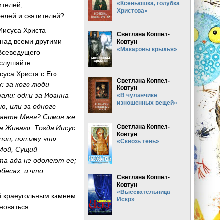
«Ксеньюшка, голубка
ителей,
Христова»
телей и святителей?
 Иисуса Христа
Светлана Коппел-
над всеми другими
Ковтун
«Макаровы крылья»
 Всеведущего
ослушайте
суса Христа с Его
Светлана Коппел-
х: за кого люди
Ковтун
али: одни за Иоанна
«В чуланчике
изношенных вещей»
ю, или за одного
итаете Меня? Симон же
Светлана Коппел-
а Живаго. Тогда Иисус
Ковтун
онин, потому что
«Сквозь тень»
 Мой, Сущий
ата ада не одолеют ее;
бесах, и что
Светлана Коппел-
Ковтун
«Высекательница
й краеугольным камнем
Искр»
еноваться