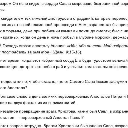
ором Он ясно видел в сердце Савла сокровище безграничной вер
ры.
 свидетелем тех тяжелейших трудов и страданий, которые перенес
ногих лет своей пламенной проповеди о Нем; заранее как бы прис
х в тюрьмы, даже при побиении камнями почти до смерти; был с н
 кратных, когда он день и ночь пробыл в глубине морской, держась
 Господь сказал апостолу Анании:
«Иди, ибо он есть Мой избранн
ен пострадать за имя Мое»
(
Деян. 9:15-16
).
анет время, когда этот избранный сосуд Его будет удостоен велича
 восхищен до третьего неба в рай и услышит там глаголы неизрече
о недостаточно, чтобы сказать, что от Самого Сына Божия заслужил
ого Апостола?
том свое слово в день великих первоверховных Апостолов Петра и 
ие на двух фактах из их великих житий.
внезапное превращение врага Христова, каким был Савл, в избран
м стал он — первоверховный Апостол Павел?
а этот вопрос нетрудно. Врагом Христовым был юноша Савл, возро