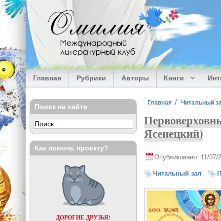
Перейти к основному содержанию
Омилия
Международный
литературный клуб
Главная
Рубрики
Авторы
Книги
Ин
Вы здесь
Главная
Читальный з
Поиск на сайте
Первоверховн
Ясенецкий)
Как помочь проекту?
Опубликовано: 11/07/
Читальный зал
П
ДОРОГИЕ ДРУЗЬЯ!