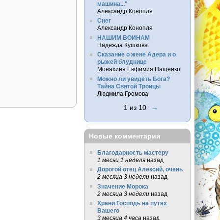
машина..."
Александр Конопля
Снег
Александр Конопля
НАШИМ ВОИНАМ
Надежда Кушкова
Сказание о жене Адера и о
рыжей блуднице
Монахиня Евфимия Пащенко
Можно ли увидеть Бога?
Тайна Святой Троицы
Людмила Громова
1 из 10
→
Новые комментарии
Благодарность мастеру
1 месяц 1 неделя
назад
Дорогой отец Алексий, очень
2 месяца 3 недели
назад
Значение Морока
2 месяца 3 недели
назад
Храни Господь на путях
Вашего
3 месяца 4 часа
назад