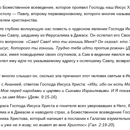
 Божественное всеведение, которое проявил Господь наш Иисус 
остолу — Павлу, второму первоверховному, которого многие назыв
телем христианства.
ете глубоко волнующую нас повесть о чудесном явлении Господа И
тиан Савлу, шедшему из Иерусалима в Дамаск. Он ослепил его Св
го вопросом: «
Савл! Савл! что ты гонишь Меня? Он сказал: кто 
 Иисус, Которого ты гонишь. Трудно тебе идти против рожна
» (
Д
маск, имея поводырями своих спутников, а Сам в видении явился 
елел ему идти по указываемому адресу к ослепшему Савлу, возвра
т многих слышал он, сколько зла причинил этот человек святым в 
 с Ананией, ответом Господа Иисуса Христа:
«Иди, ибо он есть Мо
Мое перед народами и царями и Сынами Израилевыми. И Я покаж
 за имя Мое»
(
Деян. 9:15-16
).
рага Господа Иисуса Христа и гонителя всех уверовавших в Него, 
ма и в Дамаске и наводило страх, а Божественное всеведение Го
еника Христова, который напишет в послании к Галатам изумительн
 и уже не я живу, но живет во мне Христос»
(
Гал. 2:19-20
).