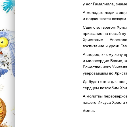
у ног Гамалиила, знам
А молодые люди с еще
и подчиняются вождям 
Савл стал врагом Хрис
призвание на новый пу
Христовым — Апостоло
воспитание и уроки Га
А второе, к чему хочу 
и милосердие Божие, к
Божественного Учителя
уверовавшим во Христа
Да будет это и для на
сердцем возлюбим Хри
А молитвы первоверхов
нашего Иисуса Христа 
Аминь.