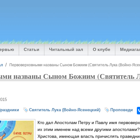
тервью
Статьи
Читальный зал
О клубе
Медиага
ал
Первоверховными названы Сыном Божиим (Святитель Лука (Войно-Ясе
ыми названы Сыном Божиим (Святитель Л
2015
раздники
Святитель Лука (Войно-Ясенецкий)
Проповеди
Кто дал Апостолам Петру и Павлу имя первоверх
их этим именем над всеми другими апостолами?
Христова, имеющая власть причислять праведник