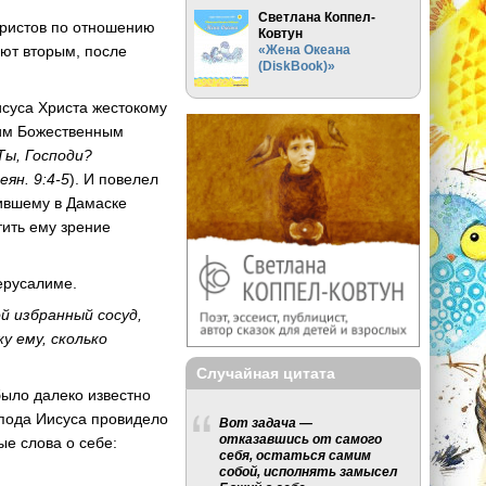
Светлана Коппел-
Христов по отношению
Ковтун
«Жена Океана
ают вторым, после
(DiskBook)»
исуса Христа жестокому
оим Божественным
Ты, Господи?
еян. 9:4-5
). И повелел
жившему в Дамаске
тить ему зрение
Иерусалиме.
й избранный сосуд,
у ему, сколько
Случайная цитата
было далеко известно
спода Иисуса провидело
Вот задача —
отказавшись от самого
ые слова о себе:
себя, остаться самим
собой, исполнять замысел