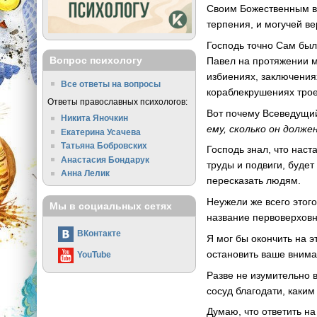
Своим Божественным вз
терпения, и могучей ве
Господь точно Сам был
Вопрос психологу
Павел на протяжении м
избиениях, заключения
Все ответы на вопросы
кораблекрушениях трое-
Ответы православных психологов:
Вот почему Всеведущий
Никита Яночкин
ему, сколько он долж
Екатерина Усачева
Татьяна Бобровских
Господь знал, что наст
Анастасия Бондарук
труды и подвиги, будет
Анна Лелик
пересказать людям.
Неужели же всего этог
Мы в социальных сетях
название первоверховн
ВКонтакте
Я мог бы окончить на э
остановить ваше вниман
YouTube
Разве не изумительно 
сосуд благодати, каки
Думаю, что ответить н