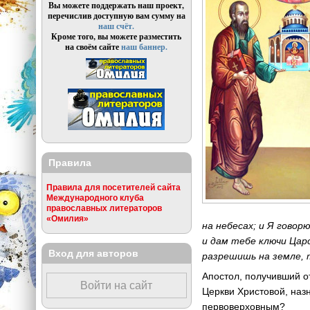
Вы можете поддержать наш проект,
перечислив доступную вам сумму на
наш счёт.
Кроме того, вы можете разместить
на своём сайте
наш баннер.
Правила
Правила для посетителей сайта
Международного клуба
православных литераторов
«Омилия»
на небесах; и Я говор
и дам тебе ключи Царс
Вход для авторов
разрешишь на земле, 
Апостол, получивший 
Войти на сайт
Церкви Христовой, наз
первоверховным?