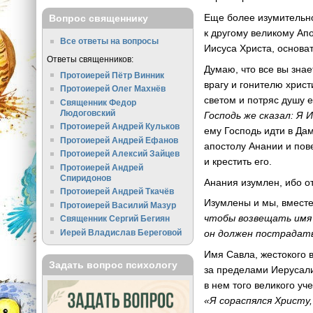
Еще более изумительно
Вопрос священнику
к другому великому Ап
Все ответы на вопросы
Иисуса Христа, основа
Ответы священников:
Думаю, что все вы зна
Протоиерей Пётр Винник
врагу и гонителю хрис
Протоиерей Олег Махнёв
светом и потряс душу е
Священник Федор
Людоговский
Господь же сказал: Я
Протоиерей Андрей Кульков
ему Господь идти в Да
Протоиерей Андрей Ефанов
апостолу Анании и пов
Протоиерей Алексий Зайцев
и крестить его.
Протоиерей Андрей
Спиридонов
Анания изумлен, ибо о
Протоиерей Андрей Ткачёв
Изумлены и мы, вместе
Протоиерей Василий Мазур
чтобы возвещать имя 
Священник Сергий Бегиян
Иерей Владислав Береговой
он должен пострадать
Имя Савла, жестокого в
Задать вопрос психологу
за пределами Иерусали
в нем того великого уч
«Я сораспялся Христу,