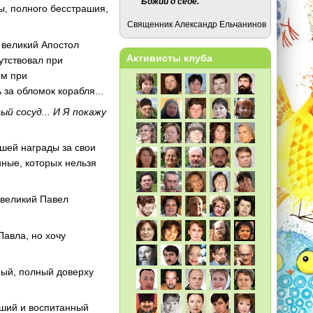
Божий о себе.
ы, полного бесстрашия,
Священник Александр Ельчанинов
 великий Апостол
Активисты клуба
утствовал при
им при
 за обломок корабля...
ый сосуд... И Я покажу
йшей награды за свои
нные, которых нельзя
 великий Павел
Павла, но хочу
ный, полный доверху
сший и воспитанный