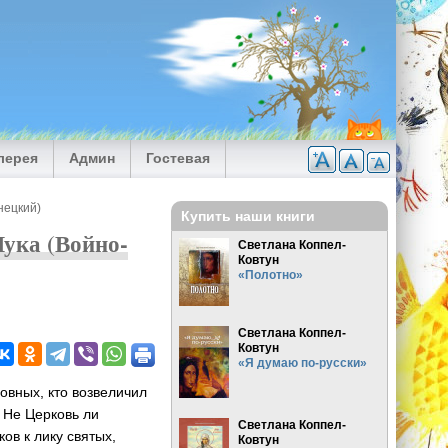
лерея
Админ
Гостевая
нецкий)
Купить наши книги
ука (Войно-
Светлана Коппел-
Ковтун
«Полотно»
Светлана Коппел-
Ковтун
«Я думаю по-русски»
овных, кто возвеличил
 Не Церковь ли
Светлана Коппел-
ов к лику святых,
Ковтун