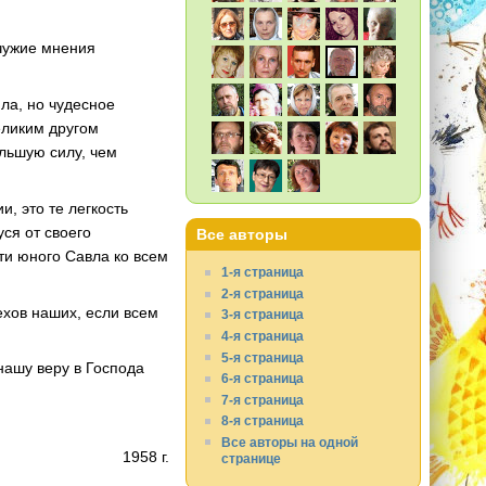
чужие мнения
ла, но чудесное
еликим другом
льшую силу, чем
, это те легкость
ся от своего
Все авторы
ти юного Савла ко всем
1-я страница
2-я страница
ехов наших, если всем
3-я страница
4-я страница
5-я страница
нашу веру в Господа
6-я страница
7-я страница
8-я страница
Все авторы на одной
1958 г.
странице