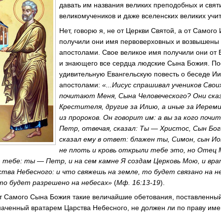
давать им названия великих преподобных и свят
великомучеников и даже вселенских великих учи
Нет, говорю я, не от Церкви Святой, а от Самого
получили они имя первоверховных и возвышены 
апостолами. Свое великое имя получили они от
и знающего все сердца людские Сына Божия. П
удивительную Евангельскую повесть о беседе Ии
апостолами:
«...Иисус спрашивал учеников Свои
почитают Меня, Сына Человеческого? Они сказ
Крестителя, другие за Илию, а иные за Иереми
из пророков. Он говорит им: а вы за кого поч
Петр, отвечая, сказал: Ты — Христос, Сын Бог
сказал ему в ответ: блажен ты, Симон, сын И
не плоть и кровь открыли тебе это, но Отец
ю тебе: ты — Петр, и на сем камне Я создам Церковь Мою, и вр
тва Небесного: и что свяжешь на земле, то будет связано на не
то будет разрешено на небесах»
(
Мф. 16:13-19
).
от Самого Сына Божия такие величайшие обетования, поставленны
наченный вратарем Царства Небесного, не должен ли по праву им