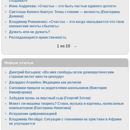
создавал»
Инна Андреева: «Счастье – это быть частью единого целого»
Светлана Коппел-Ковтун: Точка стояния — вечность (Екатерина
Демина)
Владимир Романенко: «Счастье – это когда оказывается что твои
юношеские мечты сбылись»
Думать или не думать?
Распадающаяся нравственность
1 из 10
→
Новые статьи
Дмитрий Косырев: «Во имя свободы всем демократическим
странам велят ввести цензуру»
Джорджо Агамбен. Медицина как религия
Силовики пришли за родителями школьников (Виктория
Никифорова)
Забудем казнь за вкусный сыр (Георгий Зотов)
Может ли машина творить? Стихи, музыка и картины, написанные
компьютером (Екатерина Никитина)
Искушение цифровизацией
Владимир Легойда: Ситуация с гонениями на христиан в Африке
не улучшается