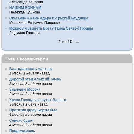
Александр Конопля
НАШИМ ВОИНАМ
Надежда Кушкова
Сказание о жене Адера и о рыжей блуднице
Монахиня Евфимия Пащенко
Можно ли увидеть Бога? Тайна Святой Троицы
Людмила Громова
1 из 10
→
Новые комментарии
Благодарность мастеру
1 месяц 1 неделя
назад
Дорогой отец Алексий, очень
2 месяца 3 недели
назад
Значение Морока
2 месяца 3 недели
назад
Храни Господь на путях Вашего
3 месяца 1 день
назад
Протитип фрау Берты был
4 месяца 2 недели
назад
Сейчас будет
4 месяца 2 недели
назад
Продолжение.