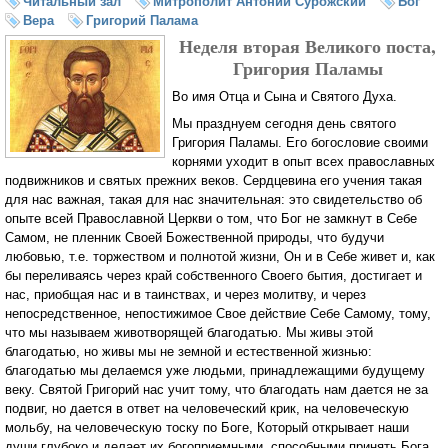
Читальный зал
Митрополит Антоний Сурожский
Бог
Вера
Григорий Палама
Неделя вторая Великого поста,
Григория Паламы
Во имя Отца и Сына и Святого Духа.
Мы празднуем сегодня день святого
Григория Паламы. Его богословие своими
корнями уходит в опыт всех православных
подвижников и святых прежних веков. Сердцевина его учения такая
для нас важная, такая для нас значительная: это свидетельство об
опыте всей Православной Церкви о том, что Бог не замкнут в Себе
Самом, не пленник Своей Божественной природы, что будучи
любовью, т.е. торжеством и полнотой жизни, Он и в Себе живет и, как
бы переливаясь через край собственного Своего бытия, достигает и
нас, приобщая нас и в таинствах, и через молитву, и через
непосредственное, непостижимое Свое действие Себе Самому, тому,
что мы называем животворящей благодатью. Мы живы этой
благодатью, но живы мы не земной и естественной жизнью:
благодатью мы делаемся уже людьми, принадлежащими будущему
веку. Святой Григорий нас учит тому, что благодать нам дается не за
подвиг, но дается в ответ на человеческий крик, на человеческую
мольбу, на человеческую тоску по Боге, Который открывает наши
души глубоко и делает их богоприемными, способными принять Бога