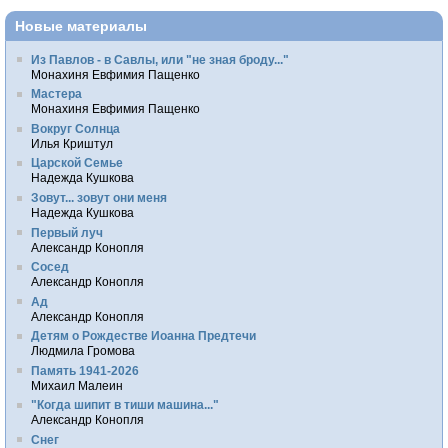
Новые материалы
Из Павлов - в Савлы, или "не зная броду..."
Монахиня Евфимия Пащенко
Мастера
Монахиня Евфимия Пащенко
Вокруг Солнца
Илья Криштул
Царской Семье
Надежда Кушкова
Зовут... зовут они меня
Надежда Кушкова
Первый луч
Александр Конопля
Сосед
Александр Конопля
Ад
Александр Конопля
Детям о Рождестве Иоанна Предтечи
Людмила Громова
Память 1941-2026
Михаил Малеин
"Когда шипит в тиши машина..."
Александр Конопля
Снег