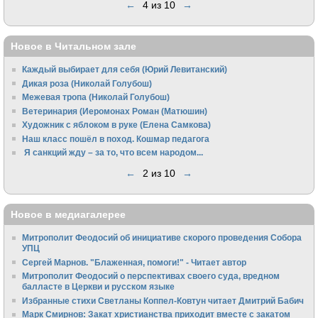
←
4 из 10
→
Новое в Читальном зале
Каждый выбирает для себя (Юрий Левитанский)
Дикая роза (Николай Голубош)
Межевая тропа (Николай Голубош)
Ветеринария (Иеромонах Роман (Матюшин)
Художник с яблоком в руке (Елена Самкова)
Наш класс пошёл в поход. Кошмар педагога
Я санкций жду – за то, что всем народом...
←
2 из 10
→
Новое в медиагалерее
Митрополит Феодосий об инициативе скорого проведения Собора
УПЦ
Сергей Марнов. "Блаженная, помоги!" - Читает автор
Митрополит Феодосий о перспективах своего суда, вредном
балласте в Церкви и русском языке
Избранные стихи Светланы Коппел-Ковтун читает Дмитрий Бабич
Марк Смирнов: Закат христианства приходит вместе с закатом