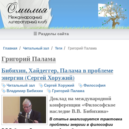
Перейти к основному содержанию
Омилия
Международный
литературный клуб
☰ Разделы сайта
Вы здесь
Главная
Читальный зал
Теги
Григорий Палама
Григорий Палама
Бибихин, Хайдеггер, Палама в проблеме
энергии (Сергей Хоружий)
Читальный зал
Сергей Хоружий
Философия
Владимир Бибихин
Григорий Палама
Доклад на международной
конференции «Философское
наследие В.В. Бибихина»
В статье анализируется трактовка
проблемы энергии в философии