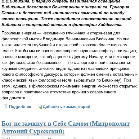
В.В.Бибихина. В первую очередь разбирается освещение
Бибихиным богословия Божественных энергий св. Григория
Паламы и делается ряд критических замечаний по поводу
этого освещения. Также проводится сопоставление позиций
Бибихина с концепцией энергии в философии Хайдеггера.
Проблема энергии — несомненно глубинная и стержневая для
философской мысли Владимира Вениаминовича Бибихина. Но она
также является глубинной и стержневой в гораздо более широком
плане. Как бы мы ни оценивали современную философскую ситуацию,
в ключе мажорном, как обращение к Другому Началу, или в минорном,
как философское безвременье, — но с энергией в ней связываются
крупные ожидания, энергию видят одним из главнейших принципов
нового философского дискурса, который должен сменить оставленный
классический язык философии (если выразиться по Бибихину). При
этом, однако, в философском понимании энергии множество открытых
вопросов и практическое отсутствие прочного современного
фундамента.
Подробнее
о Бибихин, Хайдеггер, Палама в проблеме энергии
Добавить комментарий
(Сергей Хоружий)
Бог не замкнут в Себе Самом (Митрополит
Антоний Сурожский)