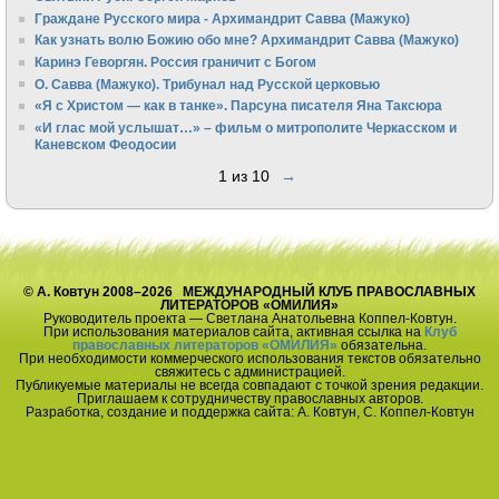
Граждане Русского мира - Архимандрит Савва (Мажуко)
Как узнать волю Божию обо мне? Архимандрит Савва (Мажуко)
Каринэ Геворгян. Россия граничит с Богом
О. Савва (Мажуко). Трибунал над Русской церковью
«Я с Христом — как в танке». Парсуна писателя Яна Таксюра
«И глас мой услышат…» – фильм о митрополите Черкасском и
Каневском Феодосии
1 из 10
→
© А. Ковтун 2008–2026 МЕЖДУНАРОДНЫЙ КЛУБ ПРАВОСЛАВНЫХ
ЛИТЕРАТОРОВ «ОМИЛИЯ»
Руководитель проекта — Светлана Анатольевна Коппел-Ковтун.
При использования материалов сайта, активная ссылка на
Клуб
православных литераторов «ОМИЛИЯ»
обязательна.
При необходимости коммерческого использования текстов обязательно
свяжитесь с администрацией.
Публикуемые материалы не всегда совпадают с точкой зрения редакции.
Приглашаем к сотрудничеству православных авторов.
Разработка, создание и поддержка сайта: А. Ковтун, С. Коппел-Ковтун