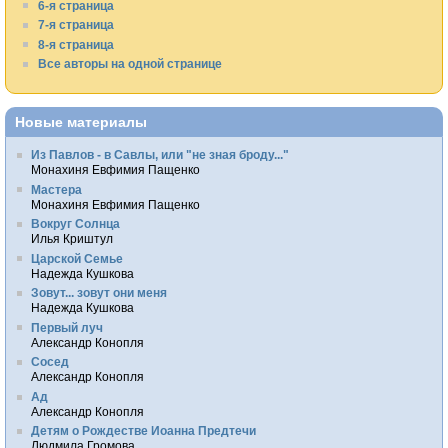
6-я страница
7-я страница
8-я страница
Все авторы на одной странице
Новые материалы
Из Павлов - в Савлы, или "не зная броду..."
Монахиня Евфимия Пащенко
Мастера
Монахиня Евфимия Пащенко
Вокруг Солнца
Илья Криштул
Царской Семье
Надежда Кушкова
Зовут... зовут они меня
Надежда Кушкова
Первый луч
Александр Конопля
Сосед
Александр Конопля
Ад
Александр Конопля
Детям о Рождестве Иоанна Предтечи
Людмила Громова