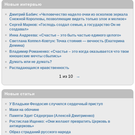
Новые интервью
Дмитрий Бабич: «Человечество надело очки из осколков зеркала
Снежной Королевы, позволяющие видеть только злое и мелкое»
Сергей Марнов: «Господь создал семью, а государство Он не
создавал»
Инна Андреева: «Счастье – это быть частью единого целого»
Светлана Коппел-Ковтун: Точка стояния — вечность (Екатерина
Демина)
Владимир Романенко: «Счастье – это когда оказывается что твои
юношеские мечты сбылись»
Думать или не думать?
Распадающаяся нравственность
1 из 10
→
Новые статьи
У Владыки Феодосия случился сердечный приступ
Маки на обочине
Памяти Эдит Сёдергран (Алексей Дмитриенко)
Ростислав Ищенко: «Они желают превратить Церковь в
антицерковь»
Образ страданий русского народа