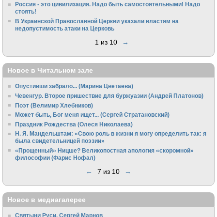
Россия - это цивилизация. Надо быть самостоятельными! Надо
стоять!
В Украинской Православной Церкви указали властям на
недопустимость атаки на Церковь
1 из 10
→
Новое в Читальном зале
Опустивши забрало... (Марина Цветаева)
Чевенгур. Второе пришествие для буржуазии (Андрей Платонов)
Поэт (Велимир Хлебников)
Может быть, Бог меня ищет... (Сергей Стратановский)
Праздник Рождества (Олеся Николаева)
Н. Я. Мандельштам: «Свою pоль в жизни я могу опpеделить так: я
была свидетельницей поэзии»
«Прощенный» Ницше? Великопостная апология «скоромной»
философии (Фарис Нофал)
←
7 из 10
→
Новое в медиагалерее
Святыни Руси. Сергей Марнов