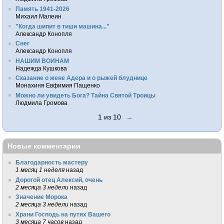
Память 1941-2026
Михаил Малеин
"Когда шипит в тиши машина..."
Александр Конопля
Снег
Александр Конопля
НАШИМ ВОИНАМ
Надежда Кушкова
Сказание о жене Адера и о рыжей блуднице
Монахиня Евфимия Пащенко
Можно ли увидеть Бога? Тайна Святой Троицы
Людмила Громова
1 из 10
→
Новые комментарии
Благодарность мастеру
1 месяц 1 неделя
назад
Дорогой отец Алексий, очень
2 месяца 3 недели
назад
Значение Морока
2 месяца 3 недели
назад
Храни Господь на путях Вашего
3 месяца 7 часов
назад