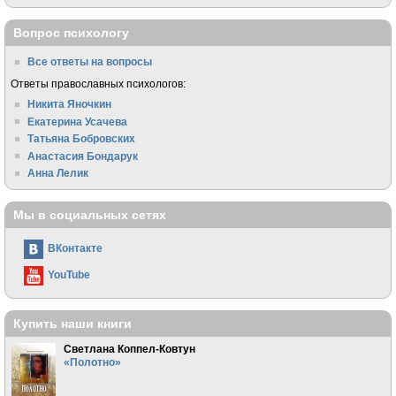
Вопрос психологу
Все ответы на вопросы
Ответы православных психологов:
Никита Яночкин
Екатерина Усачева
Татьяна Бобровских
Анастасия Бондарук
Анна Лелик
Мы в социальных сетях
ВКонтакте
YouTube
Купить наши книги
Светлана Коппел-Ковтун
«Полотно»