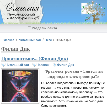
Перейти к основному содержанию
Омилия
Международный
литературный клуб
☰ Разделы сайта
Вы здесь
Главная
Читальный зал
Теги
Филип Дик
Филип Дик
Произносимое... (Филип Дик)
Читальный зал
Человек
Филип Дик
Фрагмент романа «Снятся ли
андроидам электроовцы?»
Он боялся видеофона и никогда по нему не
говорил, а уж взять и позвонить какому–то
совершенно незнакомому человеку — это
вообще лежало для него далеко за гранью
мыслимого. Что, конечно же, не было для
Слоута секретом.