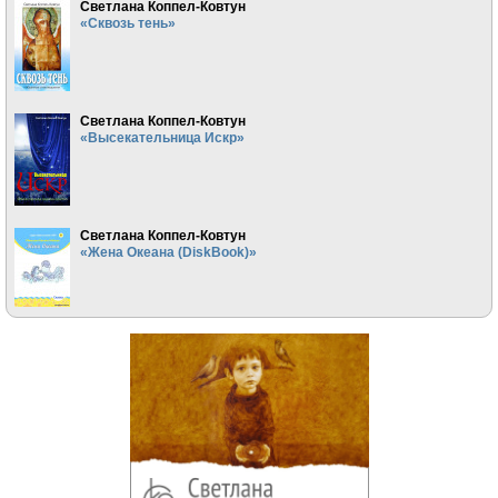
Светлана Коппел-Ковтун
«Сквозь тень»
Светлана Коппел-Ковтун
«Высекательница Искр»
Светлана Коппел-Ковтун
«Жена Океана (DiskBook)»