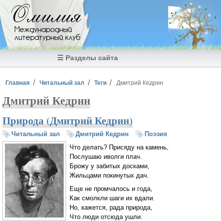
Перейти к основному содержанию
Омилия
Международный
литературный клуб
☰ Разделы сайта
Вы здесь
Главная
Читальный зал
Теги
Дмитрий Кедрин
Дмитрий Кедрин
Природа (Дмитрий Кедрин)
Читальный зал
Дмитрий Кедрин
Поэзия
Что делать? Присяду на камень,
Послушаю иволги плач.
Брожу у забитых досками,
Жильцами покинутых дач.
Еще не промчалось и года,
Как смолкли шаги их вдали.
Но, кажется, рада природа,
Что люди отсюда ушли.