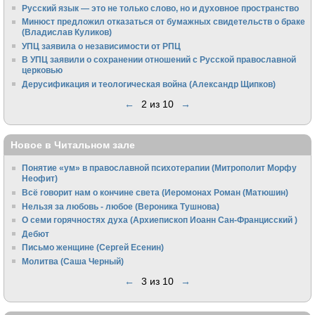
Русский язык — это не только слово, но и духовное пространство
Минюст предложил отказаться от бумажных свидетельств о браке
(Владислав Куликов)
УПЦ заявила о независимости от РПЦ
В УПЦ заявили о сохранении отношений с Русской православной
церковью
Дерусификация и теологическая война (Александр Щипков)
←
2 из 10
→
Новое в Читальном зале
Понятие «ум» в православной психотерапии (Митрополит Морфу
Неофит)
Всё говорит нам о кончине света (Иеромонах Роман (Матюшин)
Нельзя за любовь - любое (Вероника Тушнова)
О семи горячностях духа (Архиепископ Иоанн Сан-Францисский )
Дебют
Письмо женщине (Сергей Есенин)
Молитва (Саша Черный)
←
3 из 10
→