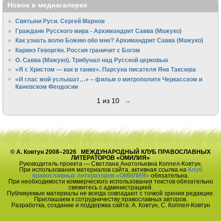
Новое в медиагалерее
Святыни Руси. Сергей Марнов
Граждане Русского мира - Архимандрит Савва (Мажуко)
Как узнать волю Божию обо мне? Архимандрит Савва (Мажуко)
Каринэ Геворгян. Россия граничит с Богом
О. Савва (Мажуко). Трибунал над Русской церковью
«Я с Христом — как в танке». Парсуна писателя Яна Таксюра
«И глас мой услышат…» – фильм о митрополите Черкасском и
Каневском Феодосии
1 из 10
→
© А. Ковтун 2008–2026 МЕЖДУНАРОДНЫЙ КЛУБ ПРАВОСЛАВНЫХ
ЛИТЕРАТОРОВ «ОМИЛИЯ»
Руководитель проекта — Светлана Анатольевна Коппел-Ковтун.
При использования материалов сайта, активная ссылка на
Клуб
православных литераторов «ОМИЛИЯ»
обязательна.
При необходимости коммерческого использования текстов обязательно
свяжитесь с администрацией.
Публикуемые материалы не всегда совпадают с точкой зрения редакции.
Приглашаем к сотрудничеству православных авторов.
Разработка, создание и поддержка сайта: А. Ковтун, С. Коппел-Ковтун