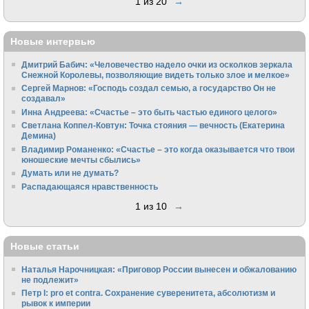
1 из 20
→
Новые интервью
Дмитрий Бабич: «Человечество надело очки из осколков зеркала
Снежной Королевы, позволяющие видеть только злое и мелкое»
Сергей Марнов: «Господь создал семью, а государство Он не
создавал»
Инна Андреева: «Счастье – это быть частью единого целого»
Светлана Коппел-Ковтун: Точка стояния — вечность (Екатерина
Демина)
Владимир Романенко: «Счастье – это когда оказывается что твои
юношеские мечты сбылись»
Думать или не думать?
Распадающаяся нравственность
1 из 10
→
Новые статьи
Наталья Нарочницкая: «Приговор России вынесен и обжалованию
не подлежит»
Петр I: pro et contra. Сохранение суверенитета, абсолютизм и
рывок к империи