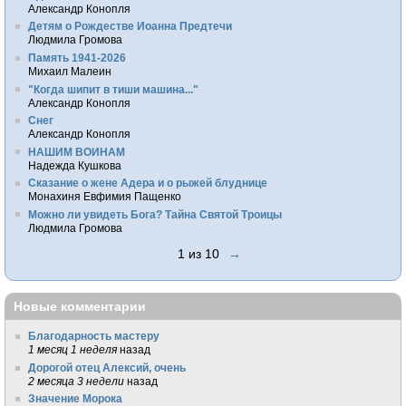
Александр Конопля
Детям о Рождестве Иоанна Предтечи
Людмила Громова
Память 1941-2026
Михаил Малеин
"Когда шипит в тиши машина..."
Александр Конопля
Снег
Александр Конопля
НАШИМ ВОИНАМ
Надежда Кушкова
Сказание о жене Адера и о рыжей блуднице
Монахиня Евфимия Пащенко
Можно ли увидеть Бога? Тайна Святой Троицы
Людмила Громова
1 из 10
→
Новые комментарии
Благодарность мастеру
1 месяц 1 неделя
назад
Дорогой отец Алексий, очень
2 месяца 3 недели
назад
Значение Морока