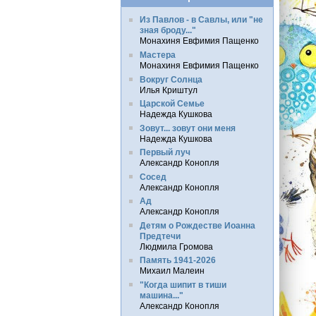
Из Павлов - в Савлы, или "не
зная броду..."
Монахиня Евфимия Пащенко
Мастера
Монахиня Евфимия Пащенко
Вокруг Солнца
Илья Криштул
Царской Семье
Надежда Кушкова
Зовут... зовут они меня
Надежда Кушкова
Первый луч
Александр Конопля
Сосед
Александр Конопля
Ад
Александр Конопля
Детям о Рождестве Иоанна
Предтечи
Людмила Громова
Память 1941-2026
Михаил Малеин
"Когда шипит в тиши
машина..."
Александр Конопля