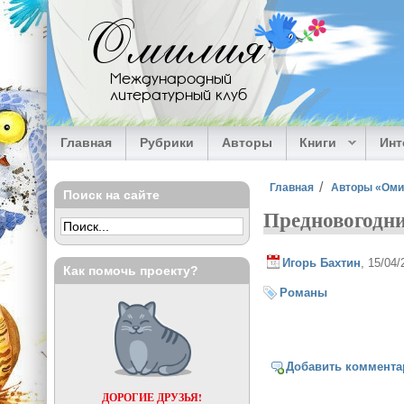
Перейти к основному содержанию
Омилия
Международный
литературный клуб
Главная
Рубрики
Авторы
Книги
Ин
Вы здесь
Главная
Авторы «Ом
Поиск на сайте
Предновогодни
Игорь Бахтин
, 15/04
Как помочь проекту?
Романы
Добавить коммента
ДОРОГИЕ ДРУЗЬЯ!