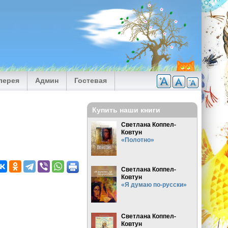
лерея
Админ
Гостевая
Купить наши книги
Светлана Коппел-
Ковтун
«Полотно»
Светлана Коппел-
Ковтун
«Я думаю по-русски»
Светлана Коппел-
Ковтун