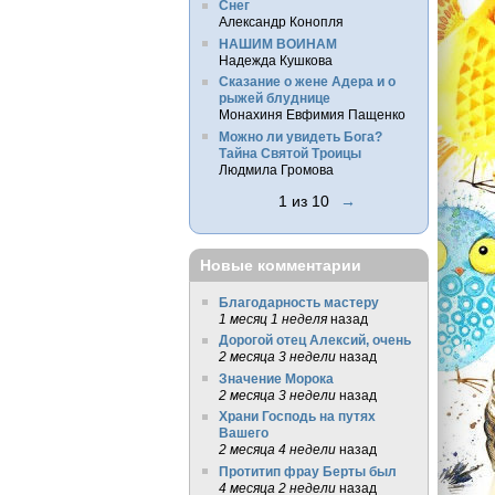
Снег
Александр Конопля
НАШИМ ВОИНАМ
Надежда Кушкова
Сказание о жене Адера и о
рыжей блуднице
Монахиня Евфимия Пащенко
Можно ли увидеть Бога?
Тайна Святой Троицы
Людмила Громова
1 из 10
→
Новые комментарии
Благодарность мастеру
1 месяц 1 неделя
назад
Дорогой отец Алексий, очень
2 месяца 3 недели
назад
Значение Морока
2 месяца 3 недели
назад
Храни Господь на путях
Вашего
2 месяца 4 недели
назад
Протитип фрау Берты был
4 месяца 2 недели
назад