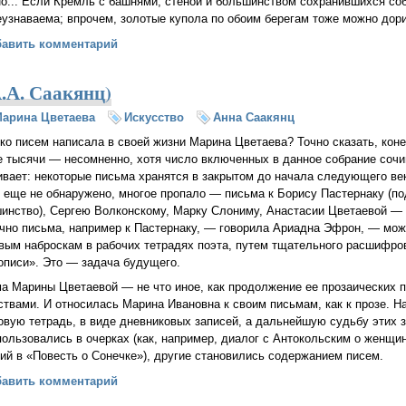
о... Если Кремль с башнями, стеной и большинством сохранившихся со
узнаваема; впрочем, золотые купола по обоим берегам тоже можно дори
сквы Марины Цветаевой (Анна Саакянц)
бавить комментарий
.А. Саакянц)
арина Цветаева
Искусство
Анна Саакянц
ко писем написала в своей жизни Марина Цветаева? Точно сказать, коне
 тысячи — несомненно, хотя число включенных в данное собрание сочи
ивает: некоторые письма хранятся в закрытом до начала следующего ве
о еще не обнаружено, многое пропало — письма к Борису Пастернаку (
инство), Сергею Волконскому, Марку Слониму, Анастасии Цветаевой — и
чно письма, например к Пастернаку, — говорила Ариадна Эфрон, — мож
вым наброскам в рабочих тетрадях поэта, путем тщательного расшифро
описи». Это — задача будущего.
а Марины Цветаевой — не что иное, как продолжение ее прозаических п
ствами. И относилась Марина Ивановна к своим письмам, как к прозе. 
овую тетрадь, в виде дневниковых записей, а дальнейшую судьбу этих 
пользовались в очерках (как, например, диалог с Антокольским о женщи
ий в «Повесть о Сонечке»), другие становились содержанием писем.
 поэта (А.А. Саакянц)
бавить комментарий