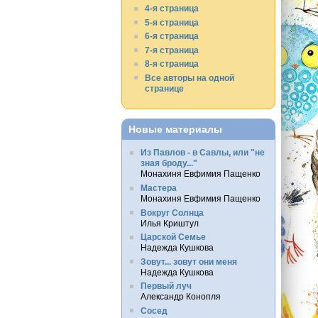
4-я страница
5-я страница
6-я страница
7-я страница
8-я страница
Все авторы на одной
странице
Новые материалы
Из Павлов - в Савлы, или "не
зная броду..."
Монахиня Евфимия Пащенко
Мастера
Монахиня Евфимия Пащенко
Вокруг Солнца
Илья Криштул
Царской Семье
Надежда Кушкова
Зовут... зовут они меня
Надежда Кушкова
Первый луч
Александр Конопля
Сосед