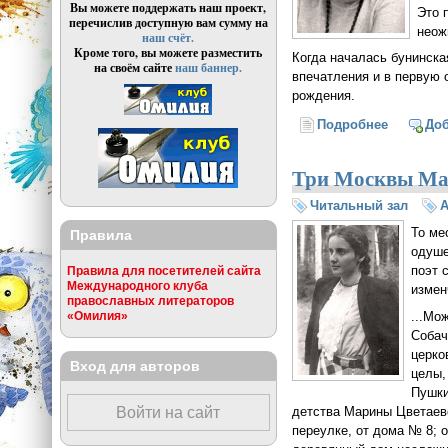
Вы можете поддержать наш проект,
Это 
перечислив доступную вам сумму на
неож
наш счёт.
Кроме того, вы можете разместить
Когда началась бунинска
на своём сайте
наш баннер.
впечатления и в первую
рождения.
Подробнее
о О Буни
До
Три Москвы Ма
Читальный зал
А
То ме
Правила
одуше
поэт 
Правила для посетителей сайта
Международного клуба
измен
православных литераторов
...Мо
«Омилия»
Собач
церко
Вход для авторов
целы,
Пушки
детства Марины Цветаев
Войти на сайт
переулке, от дома № 8; 