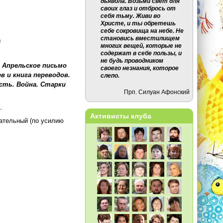
дьявола. Возьми свет для
своих глаз и отбрось от
себя тьму. Живи во
Христе, и ты обретешь
себе сокровища на небе. Не
)
становись вместилищем
многих вещей, которые не
содержат в себе пользы, и
не будь проводником
. Апрельское письмо
своего незнания, которое
ев и книга переводов.
слепо.
сть. Война. Старки
Прп. Силуан Афонский
.
Активисты клуба
чательный (по усилию