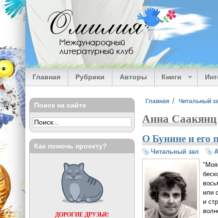
Перейти к основному содержанию
Омилия
Международный
литературный клуб
Главная
Рубрики
Авторы
Книги
Ин
Вы здесь
Главная
Читальный з
Поиск на сайте
Анна Саакянц
О Бунине и его 
Как помочь проекту?
Читальный зал
А
"Моя
беск
вось
или 
и ст
волн
ДОРОГИЕ ДРУЗЬЯ!