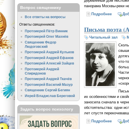
деревянный дом несложн
панорама Москвы-реки не
Вопрос священнику
Подробнее
о Три Мо
До
Все ответы на вопросы
Ответы священников:
Письма поэта (А
Протоиерей Пётр Винник
Протоиерей Олег Махнёв
Читальный зал
М
Священник Федор
Сколь
Людоговский
свыше
Протоиерей Андрей Кульков
дотяг
Протоиерей Андрей Ефанов
что-т
Протоиерей Алексий Зайцев
больш
Протоиерей Андрей
Части
Спиридонов
черно
Протоиерей Андрей Ткачёв
«скор
Протоиерей Василий Мазур
Священник Сергий Бегиян
Письм
Иерей Владислав Береговой
их особенностями и свой
заносила сначала в черн
обстоятельства: одни ис
Задать вопрос психологу
лет спустя перекочевавш
Подробнее
о Письма
До