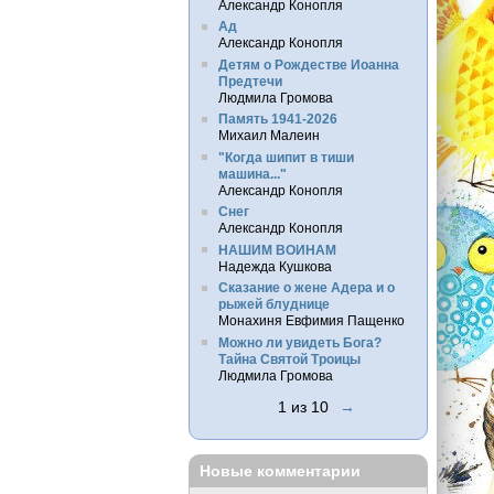
Александр Конопля
Ад
Александр Конопля
Детям о Рождестве Иоанна
Предтечи
Людмила Громова
Память 1941-2026
Михаил Малеин
"Когда шипит в тиши
машина..."
Александр Конопля
Снег
Александр Конопля
НАШИМ ВОИНАМ
Надежда Кушкова
Сказание о жене Адера и о
рыжей блуднице
Монахиня Евфимия Пащенко
Можно ли увидеть Бога?
Тайна Святой Троицы
Людмила Громова
1 из 10
→
Новые комментарии