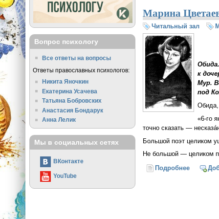
Марина Цветаев
Читальный зал
М
Вопрос психологу
Все ответы на вопросы
Обида.
Ответы православных психологов:
к доч
Никита Яночкин
Мур. 
Екатерина Усачева
под Ко
Татьяна Бобровских
Обида,
Анастасия Бондарук
«6-го
ян
Анна Лелик
точно сказать — несказ
Большой поэт целиком уц
Мы в социальных сетях
Не большой — целиком п
ВКонтакте
Подробнее
о Марина
До
YouTube