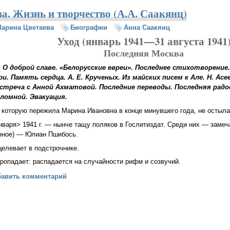
а. Жизнь и творчество (А.А. Саакянц)
арина Цветаева
Биографии
Анна Саакянц
Уход (январь 194
1—31 августа
1941
Последняя Москва
 О доброй славе. «Белорусские евреи». Последнее стихотворение
ери. Память сердца.
А. Е. Крученых
. Из майских писем к Але. Н. Асе
Встреча с Анной Ахматовой. Последние переводы. Последняя радо
ломной. Эвакуация.
 которую пережила Марина Ивановна в конце минувшего года, не остыла
варя> 1941 г. — нынче тащу поляков в Гослитиздат. Среди них — заме
áнное) — Юлиан Пшибось.
елевает в подстрочнике.
ропадает: распадается на случайности рифм и созвучий.
 Цветаева. Жизнь и творчество (А.А. Саакянц)
бавить комментарий