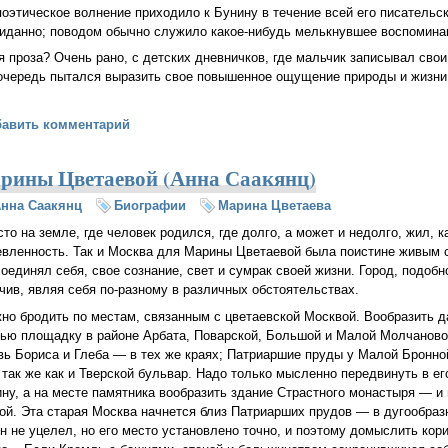
поэтическое волнение приходило к Бунину в течение всей его писательс
иданно; поводом обычно служило какое-нибудь мелькнувшее воспоминани
я проза? Очень рано, с детских дневничков, где мальчик записывал сво
 очередь пытался выразить свое повышенное ощущение природы и жизни
не и его прозе (Анна Саакянц)
бавить комментарий
рины Цветаевой (Анна Саакянц)
нна Саакянц
Биографии
Марина Цветаева
сто на земле, где человек родился, где долго, а может и недолго, жил, к
вленность. Так и Москва для Марины Цветаевой была поистине живым 
соединял себя, свое сознание, свет и сумрак своей жизни. Город, подобн
чив, являя себя по-разному в различных обстоятельствах.
жно бродить по местам, связанным с цветаевской Москвой. Вообразить
ью площадку в районе Арбата, Поварской, Большой и Малой Молчановок
вь Бориса и Глеба — в тех же краях; Патриаршие пруды у Малой Бронно
 так же как и Тверской бульвар. Надо только мысленно передвинуть в ег
ну, а на месте памятника вообразить здание Страстного монастыря — 
ой. Эта старая Москва начнется близ Патриарших прудов — в дугообра
он не уцелел, но его место установлено точно, и поэтому домыслить ко