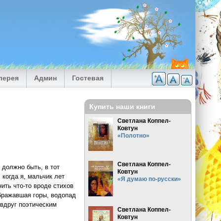
лерея
Админ
Гостевая
Купить наши книги
Светлана Коппел-
Ковтун
«Полотно»
Светлана Коппел-
 должно быть, в тот
Ковтун
 когда я, мальчик лет
«Я думаю по-русски»
ить что-то вроде стихов
ображавшая горы, водопад
 вдруг поэтическим
Светлана Коппел-
Ковтун