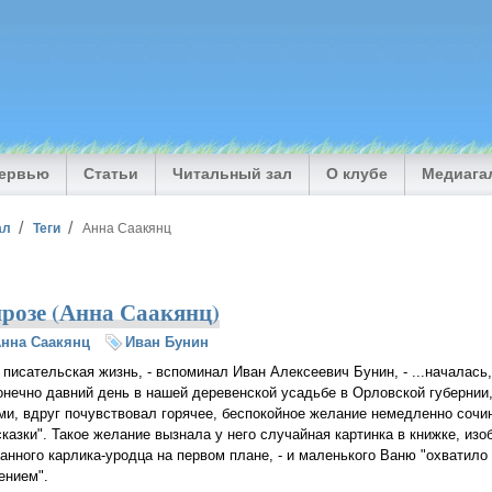
тервью
Статьи
Читальный зал
О клубе
Медиага
ал
Теги
Анна Саакянц
прозе (Анна Саакянц)
нна Саакянц
Иван Бунин
 писательская жизнь, - вспоминал Иван Алексеевич Бунин, - ...началась,
онечно давний день в нашей деревенской усадьбе в Орловской губернии,
ми, вдруг почувствовал горячее, беспокойное желание немедленно сочин
сказки". Такое желание вызнала у него случайная картинка в книжке, из
ранного карлика-уродца на первом плане, - и маленького Ваню "охватило
ением".