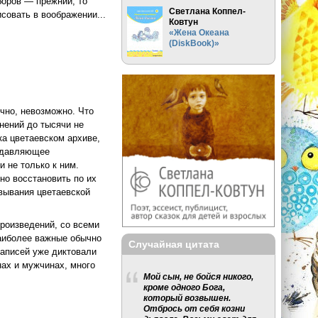
боров — прежний, то
Светлана Коппел-
совать в воображении...
Ковтун
«Жена Океана
(DiskBook)»
чно, невозможно. Что
нений до тысячи не
ка цветаевском архиве,
подавляющее
 не только к ним.
но восстановить по их
вывания цветаевской
роизведений, со всеми
Наиболее важные обычно
Случайная цитата
записей уже диктовали
нах и мужчинах, много
Мой сын, не бойся никого,
кроме одного Бога,
который возвышен.
Отбрось от себя козни