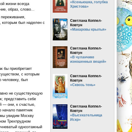
«Ксеньюшка, голубка
кой жизни всегда
Христова»
е, образ, слово...
и переживания,
Светлана Коппел-
, которым был наделен с
Ковтун
«Макаровы крылья»
Светлана Коппел-
Ковтун
«В чуланчике
изношенных вещей»
ак бы приобретает
существом, с которым
Светлана Коппел-
о человеку, был
Ковтун
«Сквозь тень»
 давно не существующую
; представить себе
й — они, к счастью,
Светлана Коппел-
о начало памятник
Ковтун
«Высекательница
и мы увидим Москву
Искр»
зном Трехпрудном
ричневатый одноэтажный