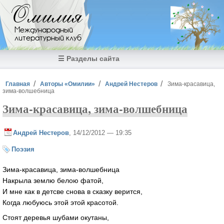
Перейти к основному содержанию
Омилия
Международный
литературный клуб
☰ Разделы сайта
Вы здесь
Главная
Авторы «Омилии»
Андрей Нестеров
Зима-красавица,
зима-волшебница
Зима-красавица, зима-волшебница
Андрей Нестеров
, 14/12/2012 — 19:35
Поэзия
Зима-красавица, зима-волшебница
Накрыла землю белою фатой,
И мне как в детсве снова в сказку верится,
Когда любуюсь этой этой красотой.
Стоят деревья шубами окутаны,