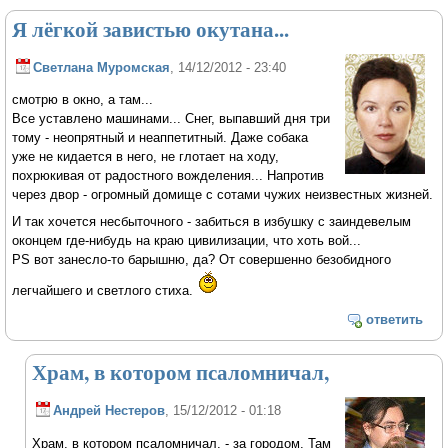
Я лёгкой завистью окутана...
Светлана Муромская
, 14/12/2012 - 23:40
смотрю в окно, а там...
Все уставлено машинами... Снег, выпавший дня три
тому - неопрятный и неаппетитный. Даже собака
уже не кидается в него, не глотает на ходу,
похрюкивая от радостного вожделения... Напротив
через двор - огромный домище с сотами чужих неизвестных жизней.
И так хочется несбыточного - забиться в избушку с заиндевелым
оконцем где-нибудь на краю цивилизации, что хоть вой...
PS вот занесло-то барышню, да? От совершенно безобидного
легчайшего и светлого стиха.
ответить
Храм, в котором псаломничал,
Андрей Нестеров
, 15/12/2012 - 01:18
Храм, в котором псаломничал, - за городом. Там