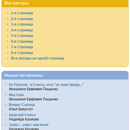
Все авторы
1-я страница
2-я страница
3-я страница
4-я страница
5-я страница
6-я страница
7-я страница
8-я страница
Все авторы на одной странице
Новые материалы
Из Павлов - в Савлы, или "не зная броду..."
Монахиня Евфимия Пащенко
Мастера
Монахиня Евфимия Пащенко
Вокруг Солнца
Илья Криштул
Царской Семье
Надежда Кушкова
Зовут... зовут они меня
Надежда Кушкова