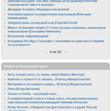
Дмитрий Косырев: «Во имя свободы всем демократическим
странам велят ввести цензуру»
Джорджо Агамбен. Медицина как религия
Силовики пришли за родителями школьников (Виктория
Никифорова)
Забудем казнь за вкусный сыр (Георгий Зотов)
Может ли машина творить? Стихи, музыка и картины, написанные
компьютером (Екатерина Никитина)
Искушение цифровизацией
Владимир Легойда: Ситуация с гонениями на христиан в Африке
не улучшается
←
4 из 10
→
Новое в Читальном зале
Коль хочешь жить, то, жизнь любя (Лариса Миллер)
Конечно, в лужах есть окошко... (Роальд Мандельштам)
Вечерами в застывших улицах... (Роальд Мандельштам)
Ржев (Влад Маленко)
Талант и Злоба – пагубный союз...
О любви Божией к нам и о конце света, объявленном концом
христианской любви (Архимандрит Иакинф (Унчуляк)
Игорь Волгин: «Пророчества Достоевского о судьбе России
сбываются»