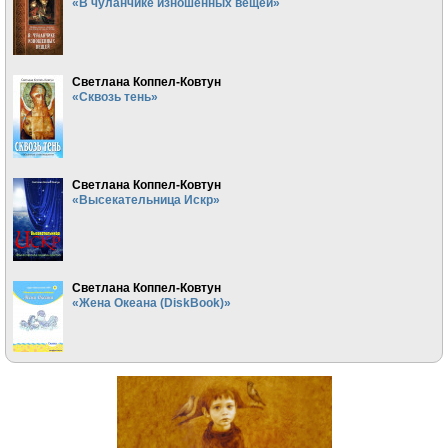
«В чуланчике изношенных вещей»
Светлана Коппел-Ковтун
«Сквозь тень»
Светлана Коппел-Ковтун
«Высекательница Искр»
Светлана Коппел-Ковтун
«Жена Океана (DiskBook)»