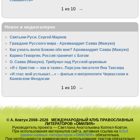
1 из 10
→
Новое в медиагалерее
Святыни Руси. Сергей Марнов
Граждане Русского мира - Архимандрит Савва (Мажуко)
Как узнать волю Божию обо мне? Архимандрит Савва (Мажуко)
Каринэ Геворгян. Россия граничит с Богом
О. Савва (Мажуко). Трибунал над Русской церковью
«Я с Христом — как в танке». Парсуна писателя Яна Таксюра
«И глас мой услышат…» – фильм о митрополите Черкасском и
Каневском Феодосии
1 из 10
→
© А. Ковтун 2008–2026 МЕЖДУНАРОДНЫЙ КЛУБ ПРАВОСЛАВНЫХ
ЛИТЕРАТОРОВ «ОМИЛИЯ»
Руководитель проекта — Светлана Анатольевна Коппел-Ковтун.
При использования материалов сайта, активная ссылка на
Клуб
православных литераторов «ОМИЛИЯ»
обязательна.
При необходимости коммерческого использования текстов обязательно