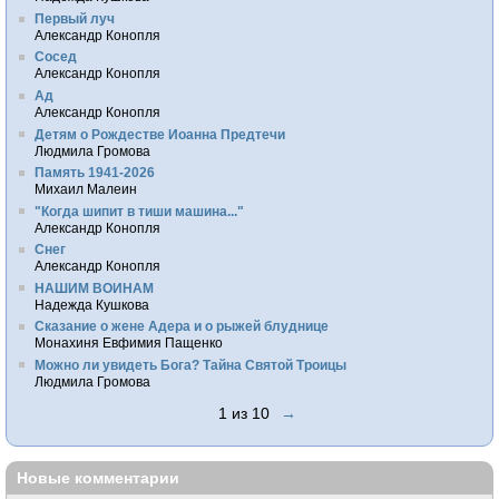
Первый луч
Александр Конопля
Сосед
Александр Конопля
Ад
Александр Конопля
Детям о Рождестве Иоанна Предтечи
Людмила Громова
Память 1941-2026
Михаил Малеин
"Когда шипит в тиши машина..."
Александр Конопля
Снег
Александр Конопля
НАШИМ ВОИНАМ
Надежда Кушкова
Сказание о жене Адера и о рыжей блуднице
Монахиня Евфимия Пащенко
Можно ли увидеть Бога? Тайна Святой Троицы
Людмила Громова
1 из 10
→
Новые комментарии