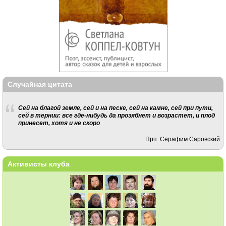
Случайная цитата
Сей на благой земле, сей и на песке, сей на камне, сей при пути,
сей в тернии: все где-нибудь да прозябнет и возрастет, и плод
принесет, хотя и не скоро
Прп. Серафим Саровский
Активисты клуба