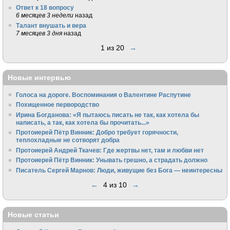
Ответ к 18 вопросу
6 месяцев 3 недели
назад
Талант внушать и вера
7 месяцев 3 дня
назад
1 из 20
→
Новые интервью
Голоса на дороге. Воспоминания о Валентине Распутине
Похищенное первородство
Ирина Богданова: «Я пытаюсь писать не так, как хотела бы
написать, а так, как хотела бы прочитать...»
Протоиерей Пётр Винник: Добро требует горячности,
теплохладные не сотворят добра
Протоиерей Андрей Ткачев: Где жертвы нет, там и любви нет
Протоиерей Пётр Винник: Унывать грешно, а страдать должно
Писатель Сергей Марнов: Люди, живущие без Бога — неинтересны
←
4 из 10
→
Новые статьи