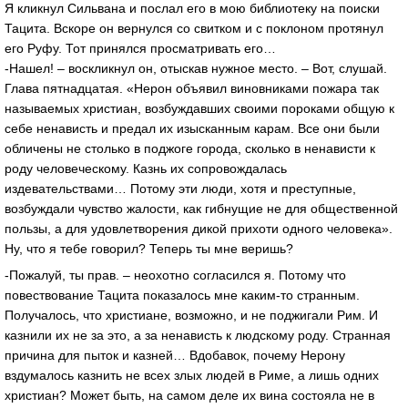
Я кликнул Сильвана и послал его в мою библиотеку на поиски
Тацита. Вскоре он вернулся со свитком и с поклоном протянул
его Руфу. Тот принялся просматривать его…
-Нашел! – воскликнул он, отыскав нужное место. – Вот, слушай.
Глава пятнадцатая. «Нерон объявил виновниками пожара так
называемых христиан, возбуждавших своими пороками общую к
себе ненависть и предал их изысканным карам. Все они были
обличены не столько в поджоге города, сколько в ненависти к
роду человеческому. Казнь их сопровождалась
издевательствами… Потому эти люди, хотя и преступные,
возбуждали чувство жалости, как гибнущие не для общественной
пользы, а для удовлетворения дикой прихоти одного человека».
Ну, что я тебе говорил? Теперь ты мне веришь?
-Пожалуй, ты прав. – неохотно согласился я. Потому что
повествование Тацита показалось мне каким-то странным.
Получалось, что христиане, возможно, и не поджигали Рим. И
казнили их не за это, а за ненависть к людскому роду. Странная
причина для пыток и казней… Вдобавок, почему Нерону
вздумалось казнить не всех злых людей в Риме, а лишь одних
христиан? Может быть, на самом деле их вина состояла не в