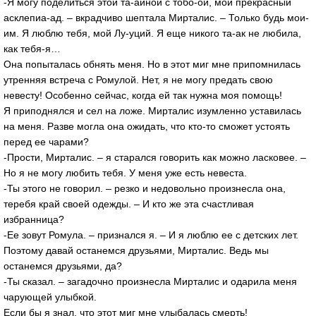
-Я могу поделиться этой та-айной с тобо-ой, мой прекрасный
асклепиа-ад. – вкрадчиво шептала Мирталис. – Только будь мои-
им. Я люблю тебя, мой Лу-уций. Я еще никого та-ак не любила,
как тебя-я…
Она попыталась обнять меня. Но в этот миг мне припомнилась
утренняя встреча с Ромулой. Нет, я не могу предать свою
невесту! Особенно сейчас, когда ей так нужна моя помощь!
Я приподнялся и сел на ложе. Мирталис изумленно уставилась
на меня. Разве могла она ожидать, что кто-то сможет устоять
перед ее чарами?
-Прости, Мирталис. – я старался говорить как можно ласковее. –
Но я не могу любить тебя. У меня уже есть невеста.
-Ты этого не говорил. – резко и недовольно произнесла она,
теребя край своей одежды. – И кто же эта счастливая
избранница?
-Ее зовут Ромула. – признался я. – И я люблю ее с детских лет.
Поэтому давай останемся друзьями, Мирталис. Ведь мы
останемся друзьями, да?
-Ты сказал. – загадочно произнесла Мирталис и одарила меня
чарующей улыбкой.
Если бы я знал, что этот миг мне улыбалась смерть!