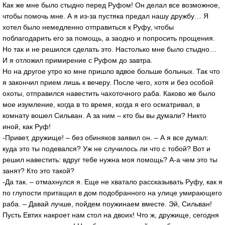
Как же мне было стыдно перед Руфом! Он делал все возможное,
чтобы помочь мне. А я из-за пустяка предал нашу дружбу… Я
хотел было немедленно отправиться к Руфу, чтобы
поблагодарить его за помощь, а заодно и попросить прощения.
Но так и не решился сделать это. Настолько мне было стыдно…
И я отложил примирение с Руфом до завтра.
Но на другое утро ко мне пришло вдвое больше больных. Так что
я закончил прием лишь к вечеру. После чего, хотя и без особой
охоты, отправился навестить чахоточного раба. Каково же было
мое изумление, когда в то время, когда я его осматривал, в
комнату вошел Сильван. А за ним – кто бы вы думали? Никто
иной, как Руф!
-Привет, дружище! – без обиняков заявил он. – А я все думал:
куда это ты подевался? Уж не случилось ли что с тобой? Вот и
решил навестить: вдруг тебе нужна моя помощь? А-а чем это ты
занят? Кто это такой?
-Да так. – отмахнулся я. Еще не хватало рассказывать Руфу, как я
по глупости притащил в дом подобранного на улице умирающего
раба. – Давай лучше, пойдем поужинаем вместе. Эй, Сильван!
Пусть Евтих накроет нам стол на двоих! Что ж, дружище, сегодня