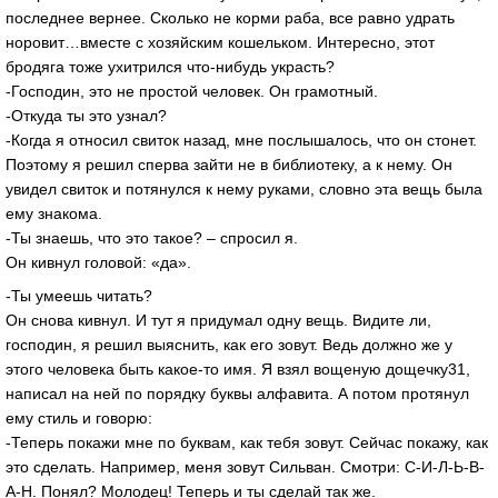
последнее вернее. Сколько не корми раба, все равно удрать
норовит…вместе с хозяйским кошельком. Интересно, этот
бродяга тоже ухитрился что-нибудь украсть?
-Господин, это не простой человек. Он грамотный.
-Откуда ты это узнал?
-Когда я относил свиток назад, мне послышалось, что он стонет.
Поэтому я решил сперва зайти не в библиотеку, а к нему. Он
увидел свиток и потянулся к нему руками, словно эта вещь была
ему знакома.
-Ты знаешь, что это такое? – спросил я.
Он кивнул головой: «да».
-Ты умеешь читать?
Он снова кивнул. И тут я придумал одну вещь. Видите ли,
господин, я решил выяснить, как его зовут. Ведь должно же у
этого человека быть какое-то имя. Я взял вощеную дощечку31,
написал на ней по порядку буквы алфавита. А потом протянул
ему стиль и говорю:
-Теперь покажи мне по буквам, как тебя зовут. Сейчас покажу, как
это сделать. Например, меня зовут Сильван. Смотри: С-И-Л-Ь-В-
А-Н. Понял? Молодец! Теперь и ты сделай так же.