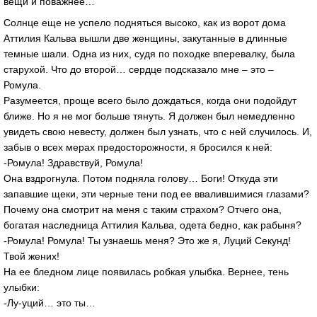
вещи и поважнее…
Солнце еще не успело подняться высоко, как из ворот дома
Аттилия Кальва вышли две женщины, закутанные в длинные
темные шали. Одна из них, судя по походке вперевалку, была
старухой. Что до второй… сердце подсказало мне – это –
Ромула.
Разумеется, проще всего было дождаться, когда они подойдут
ближе. Но я не мог больше тянуть. Я должен был немедленно
увидеть свою невесту, должен был узнать, что с ней случилось. И,
забыв о всех мерах предосторожности, я бросился к ней:
-Ромула! Здравствуй, Ромула!
Она вздрогнула. Потом подняла голову… Боги! Откуда эти
запавшие щеки, эти черные тени под ее ввалившимися глазами?
Почему она смотрит на меня с таким страхом? Отчего она,
богатая наследница Аттилия Кальва, одета бедно, как рабыня?
-Ромула! Ромула! Ты узнаешь меня? Это же я, Луций Секунд!
Твой жених!
На ее бледном лице появилась робкая улыбка. Вернее, тень
улыбки:
-Лу-уций… это ты…