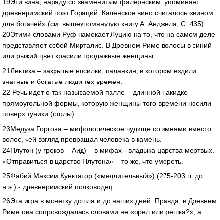
19Эти вина, наряду со знаменитым фалернским, упоминает
древнеримский поэт Гораций. Каленское вино считалось «вином
для богачей» (см. вышеупомянутую книгу А. Анджела, С. 435).
20Этими словами Руф намекает Луцию на то, что на самом деле
представляет собой Мирталис. В Древнем Риме волосы в синий
или рыжий цвет красили продажные женщины.
21Лектика – закрытые носилки, паланкин, в котором ездили
знатные и богатые люди тех времен.
22 Речь идет о так называемой палле – длинной накидке
прямоугольной формы, которую женщины того времени носили
поверх туники (столы).
23Медуза Горгона – мифологическое чудище со змеями вместо
волос, чей взгляд превращал человека в камень.
24Плутон (у греков – Аид) – в мифах - владыка царства мертвых.
«Отправиться в царство Плутона» – то же, что умереть.
25Фабий Максим Кунктатор («медлительный») (275-203 гг. до
н.э.) - древнеримский полководец.
26Эта игра в монетку дошла и до наших дней. Правда, в Древнем
Риме она сопровождалась словами не «орел или решка?», а: