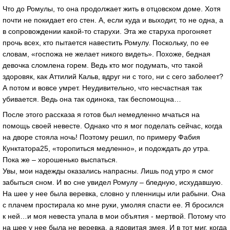
Что до Ромулы, то она продолжает жить в отцовском доме. Хотя
почти не покидает его стен. А, если куда и выходит, то не одна, а
в сопровождении какой-то старухи. Эта же старуха прогоняет
прочь всех, кто пытается навестить Ромулу. Поскольку, по ее
словам, «госпожа не желает никого видеть». Похоже, бедная
девочка сломлена горем. Ведь кто мог подумать, что такой
здоровяк, как Аттилий Кальв, вдруг ни с того, ни с сего заболеет?
А потом и вовсе умрет. Неудивительно, что несчастная так
убивается. Ведь она так одинока, так беспомощна…
После этого рассказа я готов был немедленно мчаться на
помощь своей невесте. Однако что я мог поделать сейчас, когда
на дворе стояла ночь! Поэтому решил, по примеру Фабия
Кунктатора25, «торопиться медленно», и подождать до утра.
Пока же – хорошенько выспаться.
Увы, мои надежды оказались напрасны. Лишь под утро я смог
забыться сном. И во сне увидел Ромулу – бледную, исхудавшую.
На шее у нее была веревка, словно у пленницы или рабыни. Она
с плачем простирала ко мне руки, умоляя спасти ее. Я бросился
к ней…и моя невеста упала в мои объятия - мертвой. Потому что
на шее у нее была не веревка, а ядовитая змея. И в тот миг, когда