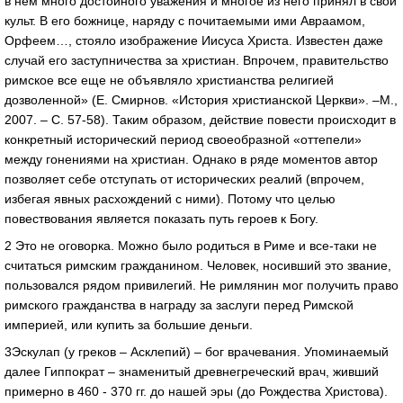
в нем много достойного уважения и многое из него принял в свой
культ. В его божнице, наряду с почитаемыми ими Авраамом,
Орфеем…, стояло изображение Иисуса Христа. Известен даже
случай его заступничества за христиан. Впрочем, правительство
римское все еще не объявляло христианства религией
дозволенной» (Е. Смирнов. «История христианской Церкви». –М.,
2007. – С. 57-58). Таким образом, действие повести происходит в
конкретный исторический период своеобразной «оттепели»
между гонениями на христиан. Однако в ряде моментов автор
позволяет себе отступать от исторических реалий (впрочем,
избегая явных расхождений с ними). Потому что целью
повествования является показать путь героев к Богу.
2 Это не оговорка. Можно было родиться в Риме и все-таки не
считаться римским гражданином. Человек, носивший это звание,
пользовался рядом привилегий. Не римлянин мог получить право
римского гражданства в награду за заслуги перед Римской
империей, или купить за большие деньги.
3Эскулап (у греков – Асклепий) – бог врачевания. Упоминаемый
далее Гиппократ – знаменитый древнегреческий врач, живший
примерно в 460 - 370 гг. до нашей эры (до Рождества Христова).