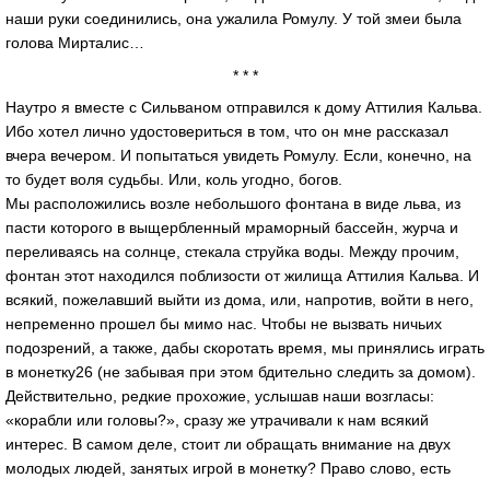
наши руки соединились, она ужалила Ромулу. У той змеи была
голова Мирталис…
* * *
Наутро я вместе с Сильваном отправился к дому Аттилия Кальва.
Ибо хотел лично удостовериться в том, что он мне рассказал
вчера вечером. И попытаться увидеть Ромулу. Если, конечно, на
то будет воля судьбы. Или, коль угодно, богов.
Мы расположились возле небольшого фонтана в виде льва, из
пасти которого в выщербленный мраморный бассейн, журча и
переливаясь на солнце, стекала струйка воды. Между прочим,
фонтан этот находился поблизости от жилища Аттилия Кальва. И
всякий, пожелавший выйти из дома, или, напротив, войти в него,
непременно прошел бы мимо нас. Чтобы не вызвать ничьих
подозрений, а также, дабы скоротать время, мы принялись играть
в монетку26 (не забывая при этом бдительно следить за домом).
Действительно, редкие прохожие, услышав наши возгласы:
«корабли или головы?», сразу же утрачивали к нам всякий
интерес. В самом деле, стоит ли обращать внимание на двух
молодых людей, занятых игрой в монетку? Право слово, есть