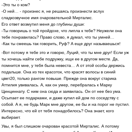
-Это ты о ком?
-О ней… - произнес я, не решаясь произнести вслух
сладкозвучное имя очаровательной Мирталис.
Его ответ возмутил меня до глубины души:
-Ты говоришь о той пройдохе, что липла к тебе? Неужели она
тебе понравилась? Право слово, я думал, что ты умней…
-Как ты смеешь так говорить, Руф? А еще друг называешься!
-Вот потому я тебе это и говорю, Луций, что ты мне друг! Если уж
ты хочешь найти себе подружку, ищи ее в другом месте. Да,
помнится мне, у тебя была невеста… А от этой особы держись
подальше. Она из тех красоток, что красят волосы в синий
цвет20, только рангом повыше. Прежде она вокруг старика
Аттилия увивалась. А, как он умер, перебралась к Марку
Цинциннату. С ним она сюда и заявилась. Он от нее без ума.
Осыпает ее подарками, и даже купил ей дом по соседству с
собой. А я, не будь Марк мне другом, ее бы и на порог не пустил.
Интересно, что ей от тебя понадобилось? Она знает, кого
выбирает.
Увы, я был слишком очарован красотой Мирталис. А потому