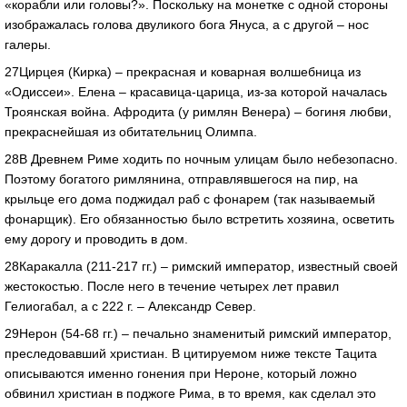
«корабли или головы?». Поскольку на монетке с одной стороны
изображалась голова двуликого бога Януса, а с другой – нос
галеры.
27Цирцея (Кирка) – прекрасная и коварная волшебница из
«Одиссеи». Елена – красавица-царица, из-за которой началась
Троянская война. Афродита (у римлян Венера) – богиня любви,
прекраснейшая из обитательниц Олимпа.
28В Древнем Риме ходить по ночным улицам было небезопасно.
Поэтому богатого римлянина, отправлявшегося на пир, на
крыльце его дома поджидал раб с фонарем (так называемый
фонарщик). Его обязанностью было встретить хозяина, осветить
ему дорогу и проводить в дом.
28Каракалла (211-217 гг.) – римский император, известный своей
жестокостью. После него в течение четырех лет правил
Гелиогабал, а с 222 г. – Александр Север.
29Нерон (54-68 гг.) – печально знаменитый римский император,
преследовавший христиан. В цитируемом ниже тексте Тацита
описываются именно гонения при Нероне, который ложно
обвинил христиан в поджоге Рима, в то время, как сделал это