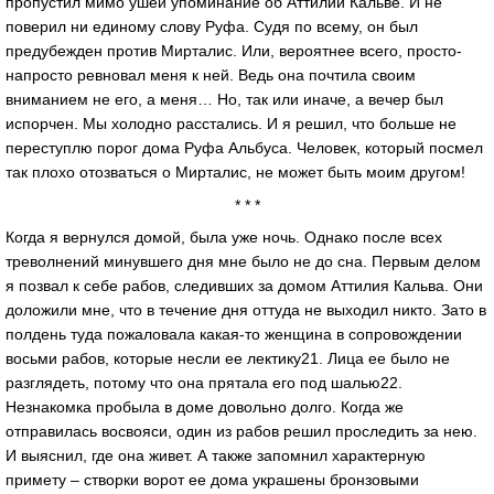
пропустил мимо ушей упоминание об Аттилии Кальве. И не
поверил ни единому слову Руфа. Судя по всему, он был
предубежден против Мирталис. Или, вероятнее всего, просто-
напросто ревновал меня к ней. Ведь она почтила своим
вниманием не его, а меня… Но, так или иначе, а вечер был
испорчен. Мы холодно расстались. И я решил, что больше не
переступлю порог дома Руфа Альбуса. Человек, который посмел
так плохо отозваться о Мирталис, не может быть моим другом!
* * *
Когда я вернулся домой, была уже ночь. Однако после всех
треволнений минувшего дня мне было не до сна. Первым делом
я позвал к себе рабов, следивших за домом Аттилия Кальва. Они
доложили мне, что в течение дня оттуда не выходил никто. Зато в
полдень туда пожаловала какая-то женщина в сопровождении
восьми рабов, которые несли ее лектику21. Лица ее было не
разглядеть, потому что она прятала его под шалью22.
Незнакомка пробыла в доме довольно долго. Когда же
отправилась восвояси, один из рабов решил проследить за нею.
И выяснил, где она живет. А также запомнил характерную
примету – створки ворот ее дома украшены бронзовыми