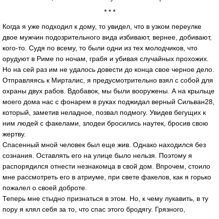
* * *
Когда я уже подходил к дому, то увидел, что в узком переулке
двое мужчин подозрительного вида избивают, вернее, добивают,
кого-то. Судя по всему, то были одни из тех молодчиков, что
орудуют в Риме по ночам, грабя и убивая случайных прохожих.
Но на сей раз им не удалось довести до конца свое черное дело.
Отправляясь к Мирталис, я предусмотрительно взял с собой для
охраны двух рабов. Вдобавок, мы были вооружены. А на крыльце
моего дома нас с фонарем в руках поджидал верный Сильван28,
который, заметив неладное, позвал подмогу. Увидев бегущих к
ним людей с факелами, злодеи бросились наутек, бросив свою
жертву.
Спасенный мной человек был еще жив. Однако находился без
сознания. Оставлять его на улице было нельзя. Поэтому я
распорядился отнести незнакомца в свой дом. Впрочем, стоило
мне рассмотреть его в атриуме, при свете факелов, как я горько
пожалел о своей доброте.
Теперь мне стыдно признаться в этом. Но, к чему лукавить, в ту
пору я клял себя за то, что спас этого бродягу. Грязного,