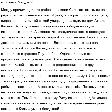
головами Медузы23.
Между прочим, один из рабов, по имени Сильван, оказался на
редкость смышленым малым. И догадался расспросить нищего,
сидевшего на углу той самой улицы, где находился дом Аттилия
Кальва. За пару монеток попрошайка сообщил ему кучу
интересных вещей. А именно: что загадочная гостья посещает
этот дом еще с тех времен, когда Аттилий был жив. Бывало, она
даже оставалась там на ночь… Вскоре после того, как она
зачистила к Аттилию Кальву, старик слег, а потом и вовсе
отправился в царство Плутона24… Однако и после этого она
продолжает посещать его дом. Хотя сейчас в нем живет новый
хозяин. Какой-то толстяк… не то родственник, не то друг
покойного. По слухам, Аттилий Кальв назначил его опекуном
своей дочери до тех пор, пока она не выйдет замуж. И этот новый
хозяин сразу же заменил всю прислугу…куда девались прежние
рабы, не знает никто. А новые молчат, как рыбы. Поэтому никто
не знает, как зовут этого загадочного родственничка, и откуда он
мог взяться. Тем более, что всему Риму известно: род Аттилиев
сошел на нет и окончательно угаснет, если единственная дочь
покойного Кальва умрет бездетной.