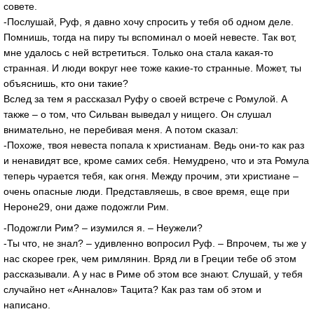
совете.
-Послушай, Руф, я давно хочу спросить у тебя об одном деле.
Помнишь, тогда на пиру ты вспоминал о моей невесте. Так вот,
мне удалось с ней встретиться. Только она стала какая-то
странная. И люди вокруг нее тоже какие-то странные. Может, ты
объяснишь, кто они такие?
Вслед за тем я рассказал Руфу о своей встрече с Ромулой. А
также – о том, что Сильван выведал у нищего. Он слушал
внимательно, не перебивая меня. А потом сказал:
-Похоже, твоя невеста попала к христианам. Ведь они-то как раз
и ненавидят все, кроме самих себя. Немудрено, что и эта Ромула
теперь чурается тебя, как огня. Между прочим, эти христиане –
очень опасные люди. Представляешь, в свое время, еще при
Нероне29, они даже подожгли Рим.
-Подожгли Рим? – изумился я. – Неужели?
-Ты что, не знал? – удивленно вопросил Руф. – Впрочем, ты же у
нас скорее грек, чем римлянин. Вряд ли в Греции тебе об этом
рассказывали. А у нас в Риме об этом все знают. Слушай, у тебя
случайно нет «Анналов» Тацита? Как раз там об этом и
написано.