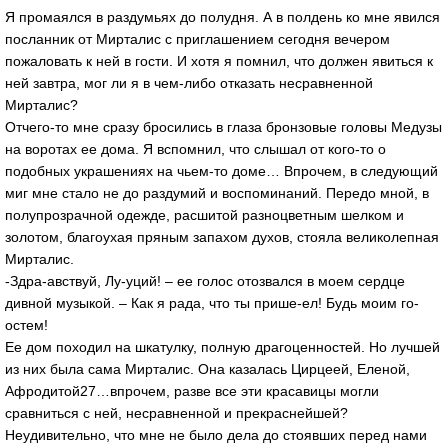
Я промаялся в раздумьях до полудня. А в полдень ко мне явился
посланник от Мирталис с приглашением сегодня вечером
пожаловать к ней в гости. И хотя я помнил, что должен явиться к
ней завтра, мог ли я в чем-либо отказать несравненной
Мирталис?
Отчего-то мне сразу бросились в глаза бронзовые головы Медузы
на воротах ее дома. Я вспомнил, что слышал от кого-то о
подобных украшениях на чьем-то доме… Впрочем, в следующий
миг мне стало не до раздумий и воспоминаний. Передо мной, в
полупрозрачной одежде, расшитой разноцветным шелком и
золотом, благоухая пряным запахом духов, стояла великолепная
Мирталис.
-Здра-авствуй, Лу-уций! – ее голос отозвался в моем сердце
дивной музыкой. – Как я рада, что ты прише-ел! Будь моим го-
остем!
Ее дом походил на шкатулку, полную драгоценностей. Но лучшей
из них была сама Мирталис. Она казалась Цирцеей, Еленой,
Афродитой27…впрочем, разве все эти красавицы могли
сравниться с ней, несравненной и прекраснейшей?
Неудивительно, что мне не было дела до стоявших перед нами