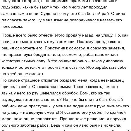
полунагого старика, с гноящимися шрамами на запястьях и
лодыжках, какие бывают у тех, кто много лет проходил
закованным в цепи. Судя по всему, это был беглый раб. Стоило
ли спасать такого…у меня язык не поворачивался назвать его
человеком.
Проще всего было отнести этого бродягу назад, на улицу. Но, как
врач, я не мог отказать ему в помощи. Поэтому прежде всего
решил осмотреть его. Приступив к осмотру, я сразу же заметил,
что правая рука бродяги…или, возможно, раба, напоминает
когтистую птичью лапу. А это означало одно – такому человеку
только и остается, что просить милостыню. Ибо заработать себе
на хлеб он не сможет.
Но самое страшное открытие ожидало меня, когда незнакомец
пришел в себя. Он оказался немым. Точнее сказать, вместо
языка у него во рту шевелился обрубок. Боги, кто же так
изуродовал этого несчастного? Нет, кто бы они ни был: беглый
раб или даже преступник, у меня не поднимется рука выгнать его
на улицу – на верную смерть! Я оставлю его у себя. По крайней
мере, пока он не поправится. Приняв такое решение, я поручил
больного заботам рабов. Ведь и сам он явно был из их числа.