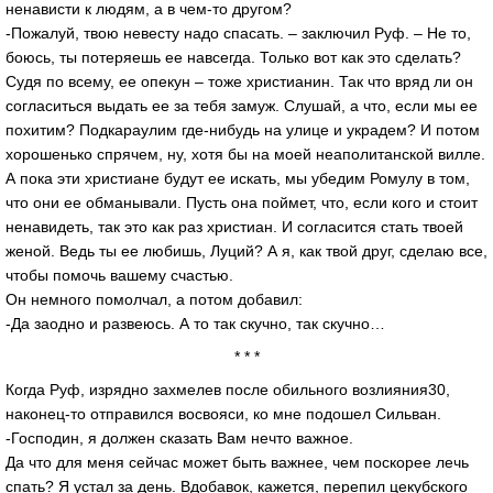
ненависти к людям, а в чем-то другом?
-Пожалуй, твою невесту надо спасать. – заключил Руф. – Не то,
боюсь, ты потеряешь ее навсегда. Только вот как это сделать?
Судя по всему, ее опекун – тоже христианин. Так что вряд ли он
согласиться выдать ее за тебя замуж. Слушай, а что, если мы ее
похитим? Подкараулим где-нибудь на улице и украдем? И потом
хорошенько спрячем, ну, хотя бы на моей неаполитанской вилле.
А пока эти христиане будут ее искать, мы убедим Ромулу в том,
что они ее обманывали. Пусть она поймет, что, если кого и стоит
ненавидеть, так это как раз христиан. И согласится стать твоей
женой. Ведь ты ее любишь, Луций? А я, как твой друг, сделаю все,
чтобы помочь вашему счастью.
Он немного помолчал, а потом добавил:
-Да заодно и развеюсь. А то так скучно, так скучно…
* * *
Когда Руф, изрядно захмелев после обильного возлияния30,
наконец-то отправился восвояси, ко мне подошел Сильван.
-Господин, я должен сказать Вам нечто важное.
Да что для меня сейчас может быть важнее, чем поскорее лечь
спать? Я устал за день. Вдобавок, кажется, перепил цекубского