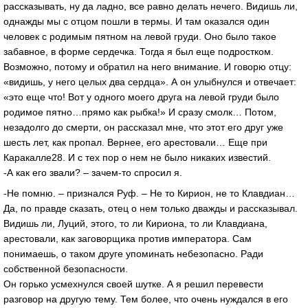
рассказывать, ну да ладно, все равно делать нечего. Видишь ли,
однажды мы с отцом пошли в термы. И там оказался один
человек с родимым пятном на левой груди. Оно было такое
забавное, в форме сердечка. Тогда я был еще подростком.
Возможно, потому и обратил на него внимание. И говорю отцу:
«видишь, у него целых два сердца». А он улыбнулся и отвечает:
«это еще что! Вот у одного моего друга на левой груди было
родимое пятно…прямо как рыбка!» И сразу смолк… Потом,
незадолго до смерти, он рассказал мне, что этот его друг уже
шесть лет, как пропал. Вернее, его арестовали… Еще при
Каракалле28. И с тех пор о нем не было никаких известий.
-А как его звали? – зачем-то спросил я.
-Не помню. – признался Руф. – Не то Кирион, не то Клавдиан…
Да, по правде сказать, отец о нем только дважды и рассказывал.
Видишь ли, Луций, этого, то ли Кириона, то ли Клавдиана,
арестовали, как заговорщика против императора. Сам
понимаешь, о таком друге упоминать небезопасно. Ради
собственной безопасности.
Он горько усмехнулся своей шутке. А я решил перевести
разговор на другую тему. Тем более, что очень нуждался в его