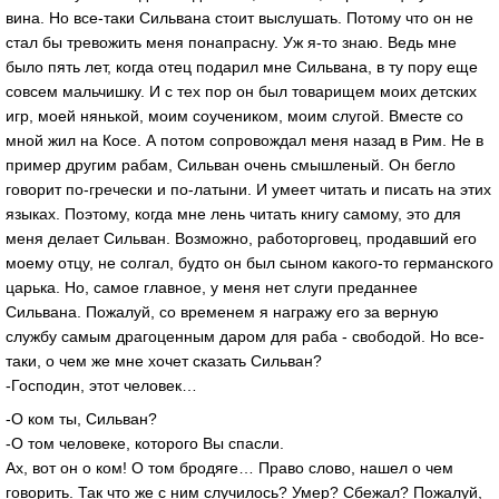
вина. Но все-таки Сильвана стоит выслушать. Потому что он не
стал бы тревожить меня понапрасну. Уж я-то знаю. Ведь мне
было пять лет, когда отец подарил мне Сильвана, в ту пору еще
совсем мальчишку. И с тех пор он был товарищем моих детских
игр, моей нянькой, моим соучеником, моим слугой. Вместе со
мной жил на Косе. А потом сопровождал меня назад в Рим. Не в
пример другим рабам, Сильван очень смышленый. Он бегло
говорит по-гречески и по-латыни. И умеет читать и писать на этих
языках. Поэтому, когда мне лень читать книгу самому, это для
меня делает Сильван. Возможно, работорговец, продавший его
моему отцу, не солгал, будто он был сыном какого-то германского
царька. Но, самое главное, у меня нет слуги преданнее
Сильвана. Пожалуй, со временем я награжу его за верную
службу самым драгоценным даром для раба - свободой. Но все-
таки, о чем же мне хочет сказать Сильван?
-Господин, этот человек…
-О ком ты, Сильван?
-О том человеке, которого Вы спасли.
Ах, вот он о ком! О том бродяге… Право слово, нашел о чем
говорить. Так что же с ним случилось? Умер? Сбежал? Пожалуй,