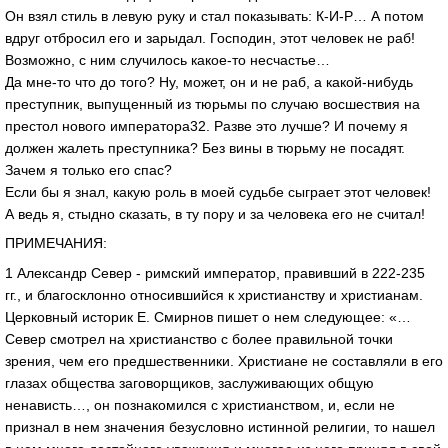
Он взял стиль в левую руку и стал показывать: К-И-Р… А потом
вдруг отбросил его и зарыдал. Господин, этот человек не раб!
Возможно, с ним случилось какое-то несчастье…
Да мне-то что до того? Ну, может, он и не раб, а какой-нибудь
преступник, выпущенный из тюрьмы по случаю восшествия на
престол нового императора32. Разве это лучше? И почему я
должен жалеть преступника? Без вины в тюрьму не посадят.
Зачем я только его спас?
Если бы я знал, какую роль в моей судьбе сыграет этот человек!
А ведь я, стыдно сказать, в ту пору и за человека его не считал!
ПРИМЕЧАНИЯ:
1 Александр Север - римский император, правивший в 222-235
гг., и благосклонно относившийся к христианству и христианам.
Церковный историк Е. Смирнов пишет о нем следующее: «…
Север смотрел на христианство с более правильной точки
зрения, чем его предшественники. Христиане не составляли в его
глазах общества заговорщиков, заслуживающих общую
ненависть…, он познакомился с христианством, и, если не
признал в нем значения безусловно истинной религии, то нашел