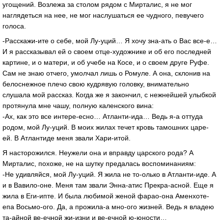
угощений. Возлежа за столом рядом с Мирталис, я не мог
наглядеться на нее, не мог наслушаться ее чудного, певучего
голоса.
-Расскажи-ите о себе, мой Лу-уций… Я хочу зна-ать о Вас все-е…
И я рассказывал ей о своем отце-художнике и об его последней
картине, и о матери, и об учебе на Косе, и о своем друге Руфе.
Сам не знаю отчего, умолчал лишь о Ромуле. А она, склонив на
белоснежное плечо свою кудрявую головку, внимательно
слушала мой рассказ. Когда же я закончил, с нежнейшей улыбкой
протянула мне чашу, полную каленского вина:
-Ах, как это все интере-есно… Атланти-ида… Ведь я-а оттуда
родом, мой Лу-уций. В моих жилах течет кровь тамошних царе-
ей. В Атлантиде меня звали Хари-итой.
Я насторожился. Неужели она и вправду царского рода? А
Мирталис, похоже, не на шутку предалась воспоминаниям:
-Не удивляйся, мой Лу-уций. Я жила не то-олько в Атланти-иде. А
и в Вавило-оне. Меня там звали Энна-атис Прекра-асной. Еще я
жила в Еги-ипте. И была любимой женой фарао-она Аменхоте-
епа Восьмо-ого. Да, а прожила-а мно-ого жизней. Ведь я владею
та-айной ве-ечной жи-изни и ве-ечной ю-юности…