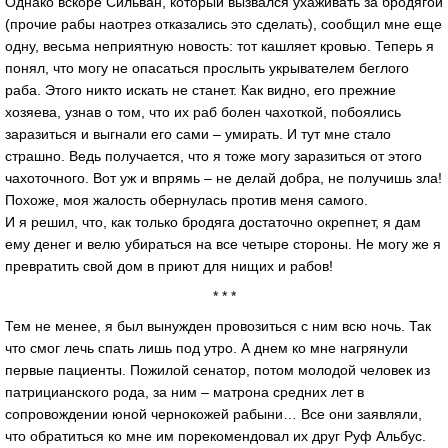
Однако вскоре Сильван, который вызвался ухаживать за бродягой
(прочие рабы наотрез отказались это сделать), сообщил мне еще
одну, весьма неприятную новость: тот кашляет кровью. Теперь я
понял, что могу не опасаться прослыть укрывателем беглого
раба. Этого никто искать не станет. Как видно, его прежние
хозяева, узнав о том, что их раб болен чахоткой, побоялись
заразиться и выгнали его сами – умирать. И тут мне стало
страшно. Ведь получается, что я тоже могу заразиться от этого
чахоточного. Вот уж и впрямь – не делай добра, не получишь зла!
Похоже, моя жалость обернулась против меня самого.
И я решил, что, как только бродяга достаточно окрепнет, я дам
ему денег и велю убираться на все четыре стороны. Не могу же я
превратить свой дом в приют для нищих и рабов!
* * *
Тем не менее, я был вынужден провозиться с ним всю ночь. Так
что смог лечь спать лишь под утро. А днем ко мне нагрянули
первые пациенты. Пожилой сенатор, потом молодой человек из
патрицианского рода, за ним – матрона средних лет в
сопровождении юной чернокожей рабыни… Все они заявляли,
что обратиться ко мне им порекомендовал их друг Руф Альбус.