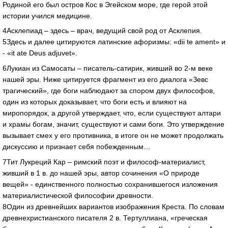
Родиной его был остров Кос в Эгейском море, где герой этой
истории учился медицине.
4Асклепиад – здесь – врач, ведущий свой род от Асклепия.
5Здесь и далее цитируются латинские афоризмы: «dii te ament» и
- «it ate Deus adjuvet».
6Лукиан из Самосаты – писатель-сатирик, живший во 2-м веке
нашей эры. Ниже цитируется фрагмент из его диалога «Зевс
трагический», где боги наблюдают за спором двух философов,
один из которых доказывает, что боги есть и влияют на
миропорядок, а другой утверждает, что, если существуют алтари
и храмы богам, значит, существуют и сами боги. Это утверждение
вызывает смех у его противника, в итоге он не может продолжать
дискуссию и признает себя побежденным…
7Тит Лукреций Кар – римский поэт и философ-материалист,
живший в 1 в. до нашей эры, автор сочинения «О природе
вещей» - единственного полностью сохранившегося изложения
материалистической философии древности.
8Один из древнейших вариантов изображения Креста. По словам
древнехристианского писателя 2 в. Тертуллиана, «греческая