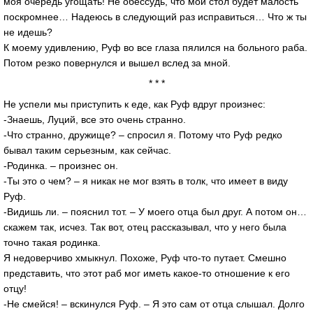
моя очередь угощать! Не обессудь, что мой стол будет малость
поскромнее… Надеюсь в следующий раз исправиться… Что ж ты
не идешь?
К моему удивлению, Руф во все глаза пялился на больного раба.
Потом резко повернулся и вышел вслед за мной.
* * *
Не успели мы приступить к еде, как Руф вдруг произнес:
-Знаешь, Луций, все это очень странно.
-Что странно, дружище? – спросил я. Потому что Руф редко
бывал таким серьезным, как сейчас.
-Родинка. – произнес он.
-Ты это о чем? – я никак не мог взять в толк, что имеет в виду
Руф.
-Видишь ли. – пояснил тот. – У моего отца был друг. А потом он…
скажем так, исчез. Так вот, отец рассказывал, что у него была
точно такая родинка.
Я недоверчиво хмыкнул. Похоже, Руф что-то путает. Смешно
представить, что этот раб мог иметь какое-то отношение к его
отцу!
-Не смейся! – вскинулся Руф. – Я это сам от отца слышал. Долго