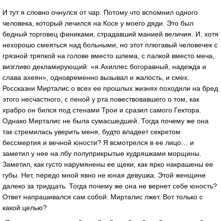
И тут я словно очнулся от чар. Потому что вспомнил одного
человека, который лечился на Косе у моего дяди. Это был
бедный торговец финиками, страдавший манией величия. И, хотя
нехорошо смеяться над больными, но этот плюгавый человечек с
грязной тряпкой на голове вместо шлема, с палкой вместо меча,
визгливо декламирующий: «я Ахиллес богоравный, надежда и
слава ахеян», одновременно вызывал и жалость, и смех.
Россказни Мирталис о всех ее прошлых жизнях походили на бред
этого несчастного, с пеной у рта повествовавшего о том, как
храбро он бился под стенами Трои и сразил самого Гектора.
Однако Мирталис не была сумасшедшей. Тогда почему же она
так стремилась уверить меня, будто владеет секретом
бессмертия и вечной юности? Я всмотрелся в ее лицо… и
заметил у нее на лбу полуприкрытые кудряшками морщины.
Заметил, как густо нарумянены ее щеки, как ярко накрашены ее
губы. Нет, передо мной явно не юная девушка. Этой женщине
далеко за тридцать. Тогда почему же она не вернет себе юность?
Ответ напрашивался сам собой: Мирталис лжет. Вот только с
какой целью?