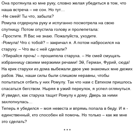
Она протянула ко мне руку, словно желая убедиться в том, что
наша встреча – не сон. Но тут…
-Не смей! Ты что, забыла?
Ромула отдернула руку и испуганно посмотрела на свою
спутницу. Потом опустила голову и пролепетала:
-Простите. Я Вас не знаю. Пожалуйста, уходите.
-Ромула! Что с тобой? – закричал я. А потом набросился на
старуху. – Что вы с ней сделали?
-Убирайся прочь! – прошипела старуха. – Не смей смущать
избранницу своими мерзкими речами! Эй, Герман, Фурий, сюда!
На крик старухи из дома выбежали двое уже знакомых мне дюжих
рабов. Увы, наши силы были слишком неравны, чтобы
попытаться отбить у них Ромулу. Так что нам с Евтихом пришлось
спасаться бегством. Ныряя в узкий переулок, я успел оглянуться.
И увидел, как старуха тащит Ромулу к дому. Дверь за ними
захлопнулась…
Теперь я убедился – моя невеста и впрямь попала в беду. И я -
единственный, кто способен ей помочь. Но только – как же мне
это сделать?
* * *