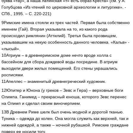
буква «тау», а наша латинская «т» есть образ Креста» (см. у А.
Голубцова «Из чтений по церковной археологии и литургике». -
СПб., 1995. – С. 220-221)
9Римские имена стояли из трех частей. Первая была собственно
именем (Гай). Вторая указывала на то, из какого рода
происходил римлянин (Аттилий). Третья была прозвищем,
указывавшим на некую особенность данного человека. «Кальв» -
«лысый».
10Атриум – в древнеримском доме нечто вроде холла с
бассейном для сбора дождевой воды посредине. В атриум
выходили двери жилых помещений. Его стены украшались
росписями.
11Апеллес – знаменитый древнегреческий художник.
12Юпитер и Юнона (у греков – Зевс и Гера) – верховные боги
Олимпа. Ганимед – прекрасный юноша, которого Зевс перенес
на Олимп и сделал своим виночерпием.
13В Древнем Риме шелк был очень модной и дорогой тканью.
Туника – одежда до колен. Она могла служить как верхней, так и
нижней одеждой, а также – ночной рубашкой. Римские граждане
поверх ее носили тогу.