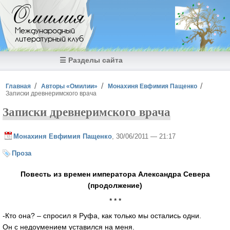
Перейти к основному содержанию
Омилия
Международный
литературный клуб
☰ Разделы сайта
Вы здесь
Главная
Авторы «Омилии»
Монахиня Евфимия Пащенко
Записки древнеримского врача
Записки древнеримского врача
Монахиня Евфимия Пащенко
, 30/06/2011 — 21:17
Проза
Повесть из времен императора Александра Севера
(продолжение)
* * *
-Кто она? – спросил я Руфа, как только мы остались одни.
Он с недоумением уставился на меня.