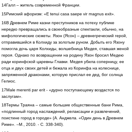
14Галл – житель современной Франции.
15Римский афоризм: «E tenui casa saepe vir magnus exit».
16В Древнем Риме казни преступников на потеху публике
нередко превращались в своеобразные спектакли, обычно, на
мифологические сюжеты. Язон (Ясон) – древнегреческий герой,
отправившийся в Колхиду за золотым руном. Добыть его Язону
помогла дочь царя Колхиды, волшебница Медея, ставшая женой
героя. Однако по возвращении на родину Язон бросил Медею
ради коринфской царевны Главки. Медея убила соперницу, ее
отца и двух своих детей и бежала из Коринфа на колеснице,
запряженной драконами, которую прислал ее дед, бог солнца
Гелиос.
17Male merenti par erit - «дурно поступающему воздастся по
заслугам».
18Термы Траяна – самые большие общественные бани Рима,
«подлинный город наслаждений, релаксации и развлечений,
поистине город в городе» (А. Анджела. «Один день в Древнем
Риме». –М., 2010. - С. 338-340).