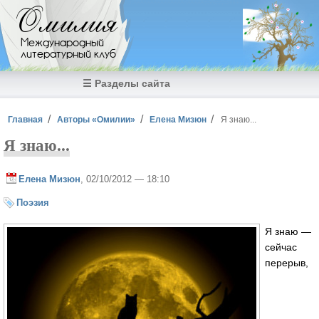
Перейти к основному содержанию
Омилия
Международный
литературный клуб
☰ Разделы сайта
Вы здесь
Главная
Авторы «Омилии»
Елена Мизюн
Я знаю...
Я знаю...
Елена Мизюн
, 02/10/2012 — 18:10
Поэзия
Я знаю —
сейчас
перерыв,