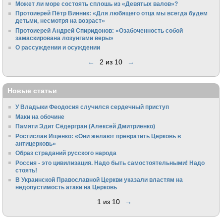
Может ли море состоять сплошь из «Девятых валов»?
Протоиерей Пётр Винник: «Для любящего отца мы всегда будем
детьми, несмотря на возраст»
Протоиерей Андрей Спиридонов: «Озабоченность собой
замаскирована лозунгами веры»
О рассуждении и осуждении
←
2 из 10
→
Новые статьи
У Владыки Феодосия случился сердечный приступ
Маки на обочине
Памяти Эдит Сёдергран (Алексей Дмитриенко)
Ростислав Ищенко: «Они желают превратить Церковь в
антицерковь»
Образ страданий русского народа
Россия - это цивилизация. Надо быть самостоятельными! Надо
стоять!
В Украинской Православной Церкви указали властям на
недопустимость атаки на Церковь
1 из 10
→