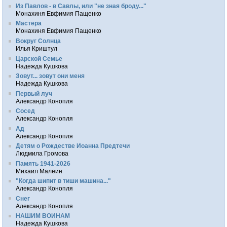
Из Павлов - в Савлы, или "не зная броду..."
Монахиня Евфимия Пащенко
Мастера
Монахиня Евфимия Пащенко
Вокруг Солнца
Илья Криштул
Царской Семье
Надежда Кушкова
Зовут... зовут они меня
Надежда Кушкова
Первый луч
Александр Конопля
Сосед
Александр Конопля
Ад
Александр Конопля
Детям о Рождестве Иоанна Предтечи
Людмила Громова
Память 1941-2026
Михаил Малеин
"Когда шипит в тиши машина..."
Александр Конопля
Снег
Александр Конопля
НАШИМ ВОИНАМ
Надежда Кушкова