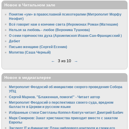
Новое в Читальном зале
Понятие «ум» в православной психотерапии (Митрополит Морфу
Неофит)
Всё говорит нам о кончине света (Иеромонах Роман (Матюшин)
Нельзя за любовь - любое (Вероника Тушнова)
О семи горячностях духа (Архиепископ Иоанн Сан-Францисский )
Дебют
Письмо женщине (Сергей Есенин)
Молитва (Саша Черный)
←
3 из 10
→
Новое в медиагалерее
Митрополит Феодосий об инициативе скорого проведения Собора
УПЦ
Сергей Марнов. "Блаженная, помоги!" - Читает автор
Митрополит Феодосий о перспективах своего суда, вредном
балласте в Церкви и русском языке
Избранные стихи Светланы Коппел-Ковтун читает Дмитрий Бабич
Марк Смирнов: Закат христианства приходит вместе с закатом
Европы
Эксперт IT и финансов: План цифрового контроля и сроки его