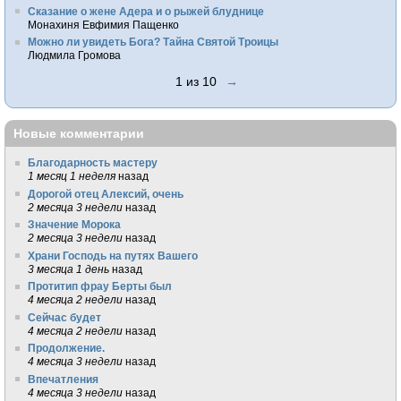
Сказание о жене Адера и о рыжей блуднице
Монахиня Евфимия Пащенко
Можно ли увидеть Бога? Тайна Святой Троицы
Людмила Громова
1 из 10
→
Новые комментарии
Благодарность мастеру
1 месяц 1 неделя
назад
Дорогой отец Алексий, очень
2 месяца 3 недели
назад
Значение Морока
2 месяца 3 недели
назад
Храни Господь на путях Вашего
3 месяца 1 день
назад
Протитип фрау Берты был
4 месяца 2 недели
назад
Сейчас будет
4 месяца 2 недели
назад
Продолжение.
4 месяца 3 недели
назад
Впечатления
4 месяца 3 недели
назад