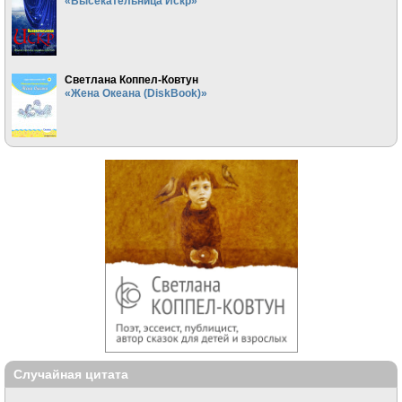
«Высекательница Искр»
Светлана Коппел-Ковтун
«Жена Океана (DiskBook)»
Случайная цитата