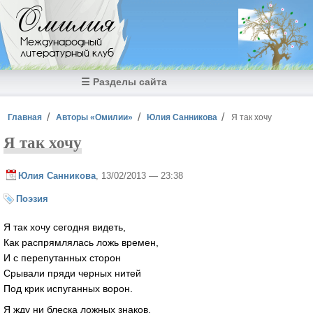
Перейти к основному содержанию
Омилия
Международный
литературный клуб
☰ Разделы сайта
Вы здесь
Главная
Авторы «Омилии»
Юлия Санникова
Я так хочу
Я так хочу
Юлия Санникова
, 13/02/2013 — 23:38
Поэзия
Я так хочу сегодня видеть,
Как распрямлялась ложь времен,
И с перепутанных сторон
Срывали пряди черных нитей
Под крик испуганных ворон.
Я жду ни блеска ложных знаков,