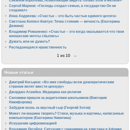
Снежной Королевы, позволяющие видеть только злое и мелкое»
Сергей Марнов: «Господь создал семью, а государство Он не
создавал»
Инна Андреева: «Счастье – это быть частью единого целого»
Светлана Коппел-Ковтун: Точка стояния — вечность (Екатерина
Демина)
Владимир Романенко: «Счастье – это когда оказывается что твои
юношеские мечты сбылись»
Думать или не думать?
Распадающаяся нравственность
1 из 10
→
Новые статьи
Дмитрий Косырев: «Во имя свободы всем демократическим
странам велят ввести цензуру»
Джорджо Агамбен. Медицина как религия
Силовики пришли за родителями школьников (Виктория
Никифорова)
Забудем казнь за вкусный сыр (Георгий Зотов)
Может ли машина творить? Стихи, музыка и картины, написанные
компьютером (Екатерина Никитина)
Искушение цифровизацией
Владимир Легойда: Ситуация с гонениями на христиан в Африке