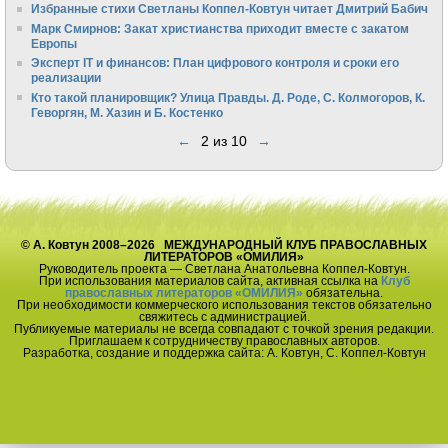
Избранные стихи Светланы Коппел-Ковтун читает Дмитрий Бабич
Марк Смирнов: Закат христианства приходит вместе с закатом
Европы
Эксперт IT и финансов: План цифрового контроля и сроки его
реализации
Кто такой планировщик? Улица Правды. Д. Роде, С. Колмогоров, К.
Геворгян, М. Хазин и Б. Костенко
←
2 из 10
→
© А. Ковтун 2008–2026 МЕЖДУНАРОДНЫЙ КЛУБ ПРАВОСЛАВНЫХ
ЛИТЕРАТОРОВ «ОМИЛИЯ»
Руководитель проекта — Светлана Анатольевна Коппел-Ковтун.
При использования материалов сайта, активная ссылка на
Клуб
православных литераторов «ОМИЛИЯ»
обязательна.
При необходимости коммерческого использования текстов обязательно
свяжитесь с администрацией.
Публикуемые материалы не всегда совпадают с точкой зрения редакции.
Приглашаем к сотрудничеству православных авторов.
Разработка, создание и поддержка сайта: А. Ковтун, С. Коппел-Ковтун