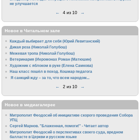
не улучшается
←
4 из 10
→
Новое в Читальном зале
Каждый выбирает для себя (Юрий Левитанский)
Дикая роза (Николай Голубош)
Межевая тропа (Николай Голубош)
Ветеринария (Иеромонах Роман (Матюшин)
Художник с яблоком в руке (Елена Самкова)
Наш класс пошёл в поход. Кошмар педагога
Я санкций жду – за то, что всем народом...
←
2 из 10
→
Новое в медиагалерее
Митрополит Феодосий об инициативе скорого проведения Собора
УПЦ
Сергей Марнов. "Блаженная, помоги!" - Читает автор
Митрополит Феодосий о перспективах своего суда, вредном
балласте в Церкви и русском языке