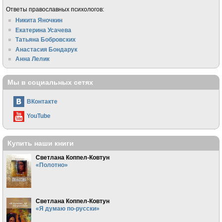
Ответы православных психологов:
Никита Яночкин
Екатерина Усачева
Татьяна Бобровских
Анастасия Бондарук
Анна Лелик
Мы в социальных сетях
ВКонтакте
YouTube
Купить наши книги
Светлана Коппел-Ковтун
«Полотно»
Светлана Коппел-Ковтун
«Я думаю по-русски»