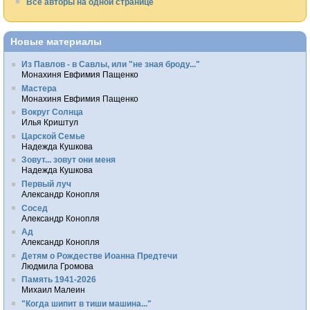
Все авторы на одной странице
Новые материалы
Из Павлов - в Савлы, или "не зная броду..."
Монахиня Евфимия Пащенко
Мастера
Монахиня Евфимия Пащенко
Вокруг Солнца
Илья Криштул
Царской Семье
Надежда Кушкова
Зовут... зовут они меня
Надежда Кушкова
Первый луч
Александр Конопля
Сосед
Александр Конопля
Ад
Александр Конопля
Детям о Рождестве Иоанна Предтечи
Людмила Громова
Память 1941-2026
Михаил Малеин
"Когда шипит в тиши машина..."