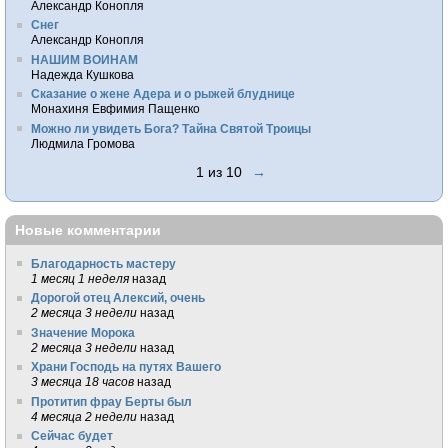
Александр Конопля
Снег
Александр Конопля
НАШИМ ВОИНАМ
Надежда Кушкова
Сказание о жене Адера и о рыжей блуднице
Монахиня Евфимия Пащенко
Можно ли увидеть Бога? Тайна Святой Троицы
Людмила Громова
1 из 10
→
Новые комментарии
Благодарность мастеру
1 месяц 1 неделя
назад
Дорогой отец Алексий, очень
2 месяца 3 недели
назад
Значение Морока
2 месяца 3 недели
назад
Храни Господь на путях Вашего
3 месяца 18 часов
назад
Протитип фрау Берты был
4 месяца 2 недели
назад
Сейчас будет