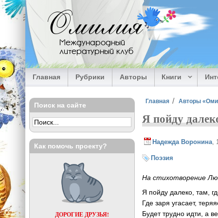
Перейти к основному содержанию
Омилия
Международный
литературный клуб
Главная
Рубрики
Авторы
Книги
Ин
Вы здесь
Главная
Авторы «Ом
Поиск на сайте
Я пойду далек
Надежда Воронина
,
Как помочь проекту?
Поэзия
На стихотворение Лю
Я пойду далеко, там, г
Где заря угасает, теря
Будет трудно идти, а в
ДОРОГИЕ ДРУЗЬЯ!