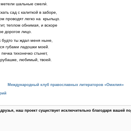
х метели шальные смели́.
ать сад с калиткой в заборе,
пом проводят легко на крыльцо.
ит, теплом обнимая, и вскоре
ое дорогое лицо.
к будто ты ждал меня ныне,
ся губами ладошки моей.
и печка тихонечко стынет,
в рубашке, любимый, твоей.
Международный клуб православных литераторов «Омилия»
рий
 друзья, наш проект существует исключительно благодаря вашей по