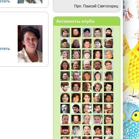
етить
Прп. Паисий Святогорец
Активисты клуба
етить