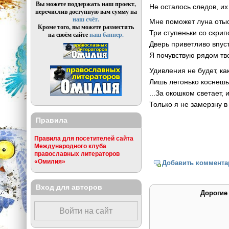
Вы можете поддержать наш проект,
Не осталось следов, и
перечислив доступную вам сумму на
наш счёт.
Мне поможет луна отыск
Кроме того, вы можете разместить
Три ступеньки со скри
на своём сайте
наш баннер.
Дверь приветливо впуст
Я почувствую рядом тв
Удивления не будет, ка
Лишь легонько коснешь
...За окошком светает, 
Только я не замерзну 
Правила
Правила для посетителей сайта
Международного клуба
православных литераторов
«Омилия»
Добавить коммента
Вход для авторов
Дорогие
Войти на сайт