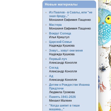
Новые материалы
Из Павлов - в Савлы, или "не
зная броду..."
Монахиня Евфимия Пащенко
Мастера
Монахиня Евфимия Пащенко
Вокруг Солнца
Илья Криштул
Царской Семье
Надежда Кушкова
Зовут... зовут они меня
Надежда Кушкова
Первый луч
Александр Конопля
Сосед
Александр Конопля
Ад
Александр Конопля
Детям о Рождестве Иоанна
Предтечи
Людмила Громова
Память 1941-2026
Михаил Малеин
"Когда шипит в тиши
машина..."