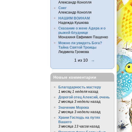
Александр Конопля
Снег
Александр Конопля
НАШИМ ВОИНАМ
Надежда Кушкова
Сказание о жене Адера и о
рыжей блуднице
Монахиня Евфимия Пащенко
Можно ли увидеть Бога?
Тайна Святой Троицы
Людмила Громова
1 из 10
→
Новые комментарии
Благодарность мастеру
1 месяц 1 неделя
назад
Дорогой отец Алексий, очень
2 месяца 3 недели
назад
Значение Морока
2 месяца 3 недели
назад
Храни Господь на путях
Вашего
3 месяца 13 часов
назад