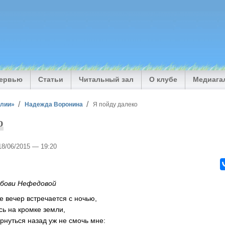
тервью
Статьи
Читальный зал
О клубе
Медиага
илии»
Надежда Воронина
Я пойду далеко
о
 18/06/2015 — 19:20
бови Нефедовой
де вечер встречается с ночью,
ясь на кромке земли,
ернуться назад уж не смочь мне: