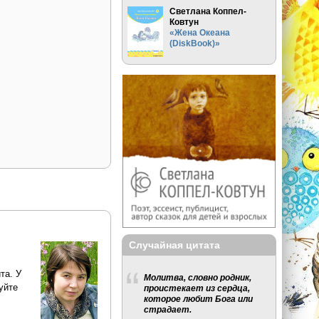
Светлана Коппел-
Ковтун
«Жена Океана
(DiskBook)»
Случайная цитата
та. У
Молитва, словно родник,
уйте
проистекает из сердца,
которое любит Бога или
страдает.