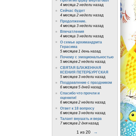
Протитип фрау Берты был
4 месяца 2 недели
назад
Сейчас будет
4 месяца 2 недели
назад
Продолжение.
4 месяца 3 недели
назад
Впечатления
4 месяца 3 недели
назад
О семье архимандрита
Герасима
5 месяцев 1 день
назад
Почему с эмоциональностью
5 месяцев 2 недели
назад
СВЯТАЯ БЛАЖЕННАЯ
КСЕНИЯ ПЕТЕРБУРГСКАЯ
5 месяцев 3 недели
назад
Поздравление с праздником
6 месяцев 5 дней
назад
Спасибо что прочли и
оценили!
6 месяцев 2 недели
назад
Ответ к 18 вопросу
6 месяцев 3 недели
назад
Талант внушать и вера
7 месяцев 2 дня
назад
1 из 20
→