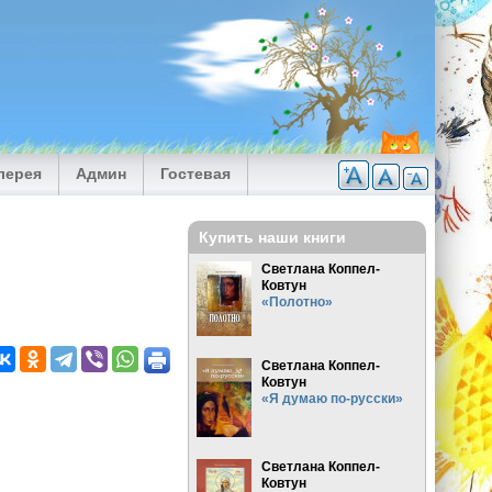
лерея
Админ
Гостевая
Купить наши книги
Светлана Коппел-
Ковтун
«Полотно»
Светлана Коппел-
Ковтун
«Я думаю по-русски»
Светлана Коппел-
Ковтун