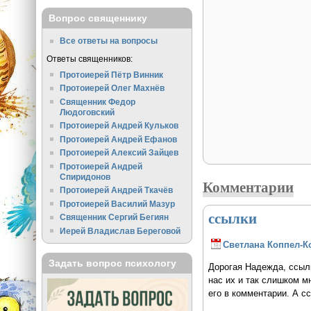
Вопрос священнику
Все ответы на вопросы
Ответы священников:
Протоиерей Пётр Винник
Протоиерей Олег Махнёв
Священник Федор
Людоговский
Протоиерей Андрей Кульков
Протоиерей Андрей Ефанов
Протоиерей Алексий Зайцев
Протоиерей Андрей
Спиридонов
Комментарии
Протоиерей Андрей Ткачёв
Протоиерей Василий Мазур
ссылки
Священник Сергий Бегиян
Иерей Владислав Береговой
Светлана Коппел-К
Задать вопрос психологу
Дорогая Надежда, ссылк
нас их и так слишком м
его в комментарии. А сс