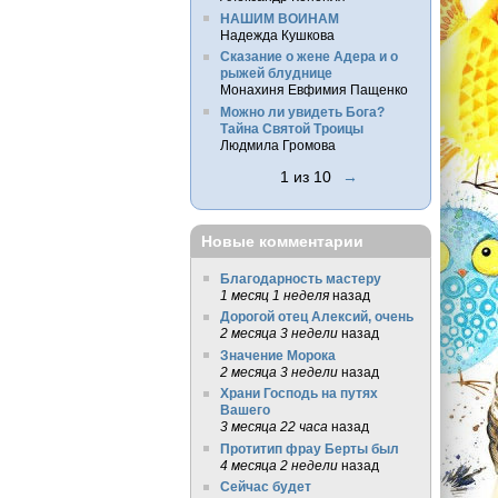
НАШИМ ВОИНАМ
Надежда Кушкова
Сказание о жене Адера и о
рыжей блуднице
Монахиня Евфимия Пащенко
Можно ли увидеть Бога?
Тайна Святой Троицы
Людмила Громова
1 из 10
→
Новые комментарии
Благодарность мастеру
1 месяц 1 неделя
назад
Дорогой отец Алексий, очень
2 месяца 3 недели
назад
Значение Морока
2 месяца 3 недели
назад
Храни Господь на путях
Вашего
3 месяца 22 часа
назад
Протитип фрау Берты был
4 месяца 2 недели
назад
Сейчас будет