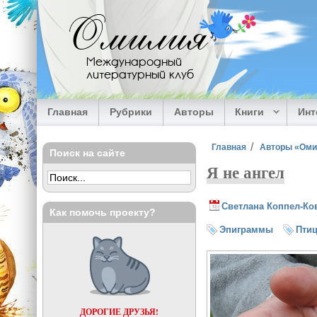
Перейти к основному содержанию
Омилия
Международный
литературный клуб
Главная
Рубрики
Авторы
Книги
Ин
Вы здесь
Главная
Авторы «Ом
Поиск на сайте
Я не ангел
Светлана Коппел-Ко
Как помочь проекту?
Эпиграммы
Пти
ДОРОГИЕ ДРУЗЬЯ!