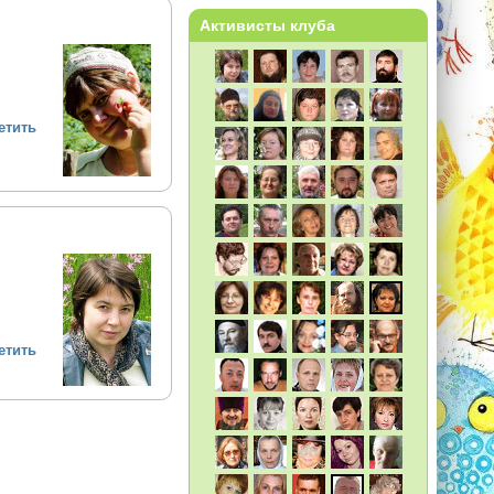
Активисты клуба
етить
етить