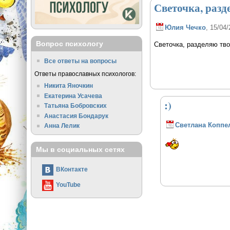
Светочка, разд
Юлия Чечко
, 15/04/
Вопрос психологу
Светочка, разделяю тв
Все ответы на вопросы
Ответы православных психологов:
Никита Яночкин
Екатерина Усачева
:)
Татьяна Бобровских
Анастасия Бондарук
Светлана Коппе
Анна Лелик
Мы в социальных сетях
ВКонтакте
YouTube