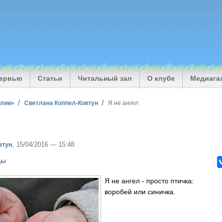
тервью
Статьи
Читальный зал
О клубе
Медиага
илии»
Светлана Коппел-Ковтун
Я не ангел
втун
, 15/04/2016 — 15:48
цы
Я не ангел - просто птичка:
воробей или синичка.