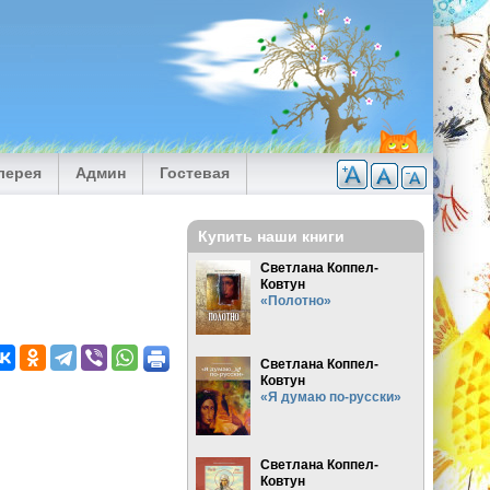
лерея
Админ
Гостевая
Купить наши книги
Светлана Коппел-
Ковтун
«Полотно»
Светлана Коппел-
Ковтун
«Я думаю по-русски»
Светлана Коппел-
Ковтун