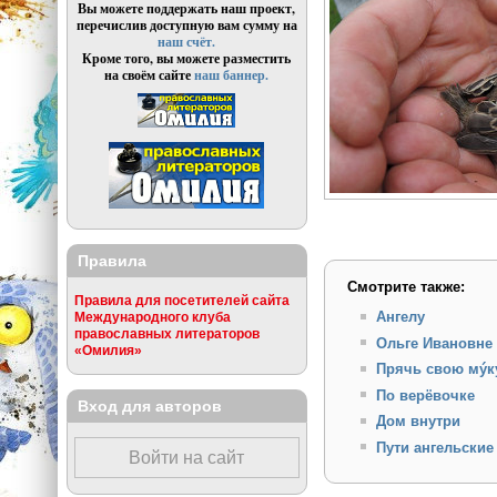
Вы можете поддержать наш проект,
перечислив доступную вам сумму на
наш счёт.
Кроме того, вы можете разместить
на своём сайте
наш баннер.
Правила
Смотрите также:
Правила для посетителей сайта
Ангелу
Международного клуба
православных литераторов
Ольге Ивановне 
«Омилия»
Прячь свою мýку:
По верёвочке
Вход для авторов
Дом внутри
Пути ангельские
Войти на сайт