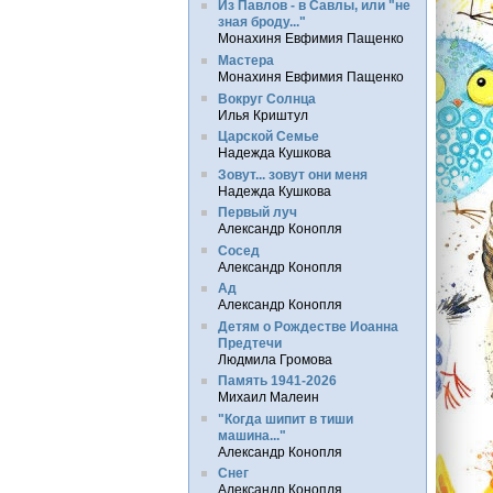
Из Павлов - в Савлы, или "не
зная броду..."
Монахиня Евфимия Пащенко
Мастера
Монахиня Евфимия Пащенко
Вокруг Солнца
Илья Криштул
Царской Семье
Надежда Кушкова
Зовут... зовут они меня
Надежда Кушкова
Первый луч
Александр Конопля
Сосед
Александр Конопля
Ад
Александр Конопля
Детям о Рождестве Иоанна
Предтечи
Людмила Громова
Память 1941-2026
Михаил Малеин
"Когда шипит в тиши
машина..."
Александр Конопля
Снег
Александр Конопля