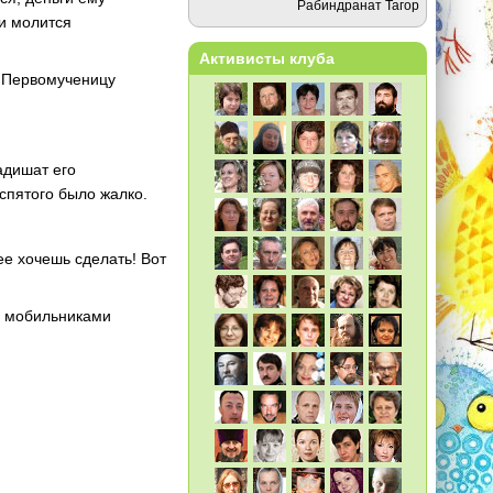
Рабиндранат Тагор
 и молится
Активисты клуба
. Первомученицу
адишат его
аспятого было жалко.
е хочешь сделать! Вот
, мобильниками