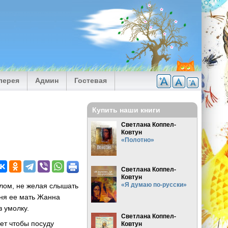
лерея
Админ
Гостевая
Купить наши книги
Светлана Коппел-
Ковтун
«Полотно»
Светлана Коппел-
Ковтун
«Я думаю по-русски»
лом, не желая слышать
дня ее мать Жанна
з умолку.
Светлана Коппел-
ет чтобы посуду
Ковтун