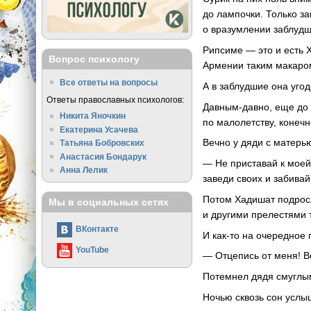
до лампочки. Только за
о вразумлении заблуд
Рипсиме — это и есть 
Вопрос психологу
Армении таким макаро
Все ответы на вопросы
А в заблудшие она угод
Ответы православных психологов:
Давным-давно, еще до 
Никита Яночкин
по малолетству, конечн
Екатерина Усачева
Вечно у дяди с матерью
Татьяна Бобровских
Анастасия Бондарук
— Не приставай к моей
Анна Лелик
заведи своих и забивай 
Потом Хадишат подрос
Мы в социальных сетях
и другими прелестями 
ВКонтакте
И как-то на очередное
YouTube
— Отцепись от меня! В
Потемнел дядя смуглым
Ночью сквозь сон услы