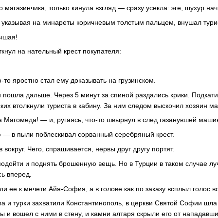
магазинчика, только кинула взгляд — сразу усекла: эге, шухур на
, указывая на минареты коричневым толстым пальцем, внушал турис
чшая!
ткнул на нательный крест покупателя:
то-то яростно стал ему доказывать на грузинском.
 пошла дальше. Через 5 минут за спиной раздались крики. Подкат
их втолкнули туриста в кабину. За ним следом выскочил хозяин ма
 Магомеда! — и, ругаясь, что-то швырнул в след газанувшей маши
 — в пыли поблескивал сорванный серебряный крест.
 вокруг. Чего, спрашивается, нервы друг другу портят.
подойти и поднять брошенную вещь. Но в Турции в таком случае л
ь вперед.
и ее к мечети Айя-София, а в голове как по заказу всплыл голос в
ала и турки захватили Константинополь, в церкви Святой Софии шла
 и вошел с ними в стену, и камни алтаря скрыли его от нападавших