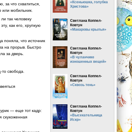
«Ксеньюшка, голубка
, за что схватиться,
Христова»
ор или мобильник.
 ли так человеку
Светлана Коппел-
Ковтун
 эту, как его, хрупкую
«Макаровы крылья»
да поняла, что источник
шла на прорыв. Быстро
Светлана Коппел-
Ковтун
ла за дверь.
«В чуланчике
изношенных вещей»
-то свобода.
Светлана Коппел-
Ковтун
«Сквозь тень»
звеяться
Светлана Коппел-
урик — еще тот кадр:
Ковтун
«Высекательница
я скукоженная
Искр»