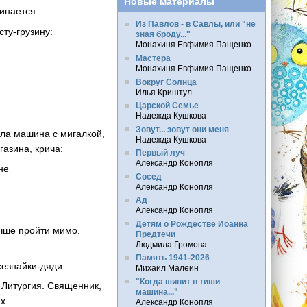
Новые материалы
чинается.
Из Павлов - в Савлы, или "не
ту-грузину:
зная броду..."
Монахиня Евфимия Пащенко
Мастера
Монахиня Евфимия Пащенко
Вокруг Солнца
Илья Криштул
Царской Семье
Надежда Кушкова
Зовут... зовут они меня
ила машина с мигалкой,
Надежда Кушкова
газина, крича:
Первый луч
Александр Конопля
не
Сосед
Александр Конопля
Ад
Александр Конопля
Детям о Рождестве Иоанна
учше пройти мимо.
Предтечи
Людмила Громова
Память 1941-2026
сезнайки-дяди:
Михаил Малеин
"Когда шипит в тиши
 Литургия. Священник,
машина..."
...
Александр Конопля