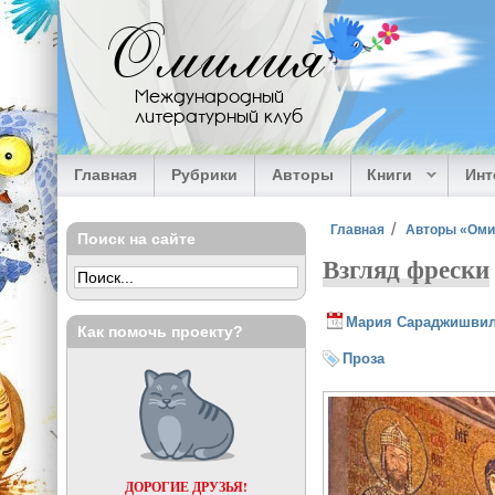
Перейти к основному содержанию
Омилия
Международный
литературный клуб
Главная
Рубрики
Авторы
Книги
Ин
Вы здесь
Главная
Авторы «Ом
Поиск на сайте
Взгляд фрески
Мария Сараджишви
Как помочь проекту?
Проза
ДОРОГИЕ ДРУЗЬЯ!