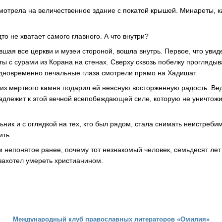
смотрела на величественное здание с покатой крышей. Минареты, к
дто не хватает самого главного. А что внутри?
вшая все церкви и музеи стороной, вошла внутрь. Первое, что уви
ы с сурами из Корана на стенах. Сверху сквозь побелку проглядыв
дновременно печальные глаза смотрели прямо на Хадишат.
з из мертвого камня подарил ей неясную восторженную радость. Вед
адлежит к этой вечной всепобеждающей силе, которую не уничтожил
ьник и с оглядкой на тех, кто был рядом, стала снимать неистреб
ить.
м непонятое ранее, почему тот незнакомый человек, семьдесят ле
захотел умереть христианином.
Международный клуб православных литераторов «Омилия»