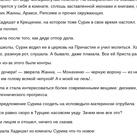
прется у себя в комнате, сплошь заставленной иконами и книгами,
ших Жанны, Аракси, Рипсиме и прочих окружающих.
Хадишат в Крещении, на котором тоже Сурик в свое время настоял
м почтил.
ила после того, как дяде отпор дала.
школы, Сурик водил ее в церковь на Причастие и учил молиться. Х
о, разинув рот, слушала. А бывало, даже плакала. Все ей Христа р
 из-за этого были контры.
 дочери! — зверела Жанна. — Монахиню — черную ворону — из не
им голову всякой чепухой! А к моей не лезь!..
ла и стала интересоваться более современными вещами: дисками
технического прогресса.
 предложение Сурика сходить на исповедьпо-матерински отрубила:
се равно скоро в Турцию насовсем уеду. Зачем мне все это?
 лицом и отошел, ничего не сказав.
шала Хадишат из комнаты Сурика что-то новое: