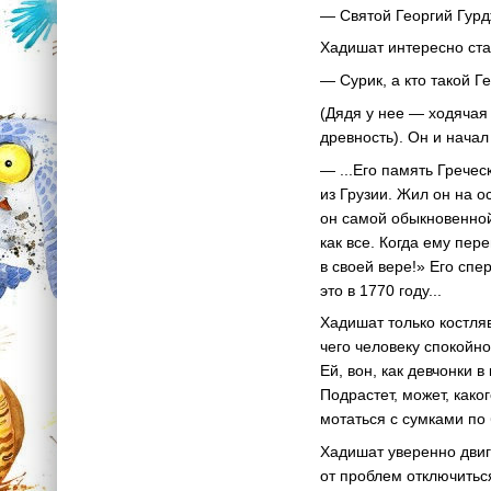
— Святой Георгий Гур
Хадишат интересно стал
— Сурик, а кто такой Г
(Дядя у нее — ходячая
древность). Он и начал
— ...Его память Грече
из Грузии. Жил он на 
он самой обыкновенной
как все. Когда ему пер
в своей вере!» Его спе
это в 1770 году...
Хадишат только костля
чего человеку спокойно
Ей, вон, как девчонки 
Подрастет, может, како
мотаться с сумками по 
Хадишат уверенно двига
от проблем отключиться