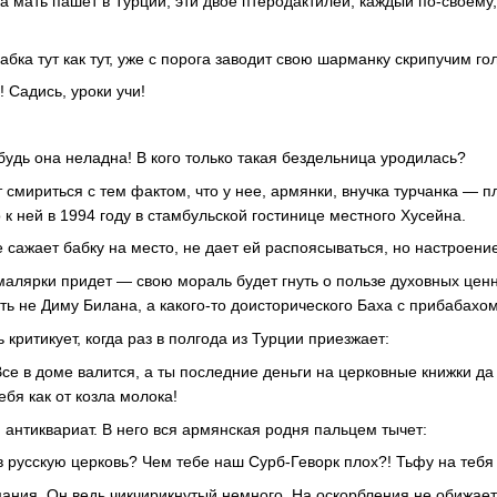
ка мать пашет в Турции, эти двое птеродактилей, каждый по-своем
ка тут как тут, уже с порога заводит свою шарманку скрипучим го
 Садись, уроки учи!
 будь она неладна! В кого только такая бездельница уродилась?
 смириться с тем фактом, что у нее, армянки, внучка турчанка — 
к ней в 1994 году в стамбульской гостинице местного Хусейна.
е сажает бабку на место, не дает ей распоясываться, но настроени
малярки придет — свою мораль будет гнуть о пользе духовных ценн
ь не Диму Билана, а какого-то доисторического Баха с прибабахом
 критикует, когда раз в полгода из Турции приезжает:
се в доме валится, а ты последние деньги на церковные книжки д
ебя как от козла молока!
 антиквариат. В него вся армянская родня пальцем тычет:
 русскую церковь? Чем тебе наш Сурб-Геворк плох?! Тьфу на тебя 
мания. Он ведь чикчирикнутый немного. На оскорбления не обижает