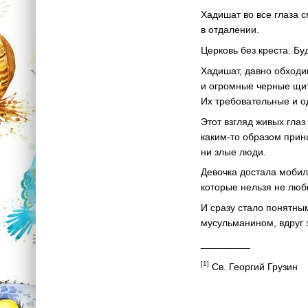
Хадишат во все глаза 
в отдалении.
Церковь без креста. Бу
Хадишат, давно обходи
и огромные черные щит
Их требовательные и о
Этот взгляд живых гла
каким-то образом прин
ни злые люди.
Девочка достала мобил
которые нельзя не люб
И сразу стало понятны
мусульманином, вдруг 
_________
[1]
Св. Георгий Грузин