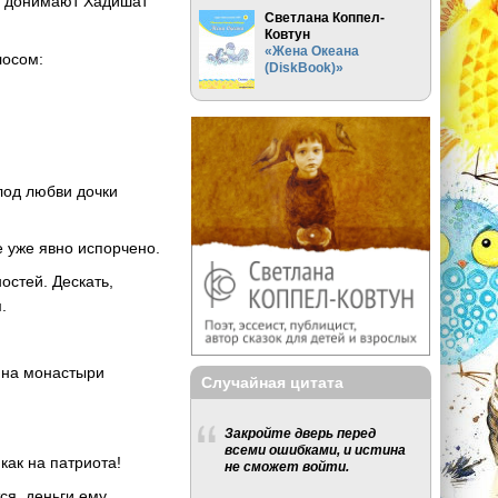
у, донимают Хадишат
Светлана Коппел-
Ковтун
«Жена Океана
лосом:
(DiskBook)»
плод любви дочки
е уже явно испорчено.
остей. Дескать,
.
а на монастыри
Случайная цитата
Закройте дверь перед
всеми ошибками, и истина
как на патриота!
не сможет войти.
ся, деньги ему