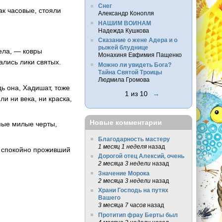
Снег
ак часовые, стояли
Александр Конопля
НАШИМ ВОИНАМ
Надежда Кушкова
Сказание о жене Адера и о
рыжей блуднице
дела, — ковры
Монахиня Евфимия Пащенко
ались лики святых.
Можно ли увидеть Бога?
Тайна Святой Троицы
Людмила Громова
ь она, Хадишат, тоже
1 из 10
→
и ни века, ни краска,
Новые комментарии
имые милые черты,
Благодарность мастеру
1 месяц 1 неделя
назад
т спокойно проживший
Дорогой отец Алексий, очень
2 месяца 3 недели
назад
Значение Морока
2 месяца 3 недели
назад
Храни Господь на путях
Вашего
3 месяца 7 часов
назад
Протитип фрау Берты был