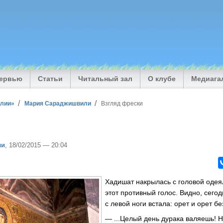
тервью
Статьи
Читальный зал
О клубе
Медиага
илии»
Мария Сараджишвили
Взгляд фрески
ли
, 18/02/2015 — 20:04
Хадишат накрылась с головой одея
этот противный голос. Видно, сего
с левой ноги встала: орет и орет бе
— ...Целый день дурака валяешь! Н