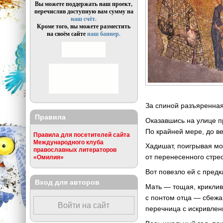
Вы можете поддержать наш проект,
перечислив доступную вам сумму на
наш счёт.
Кроме того, вы можете разместить
на своём сайте
наш баннер.
За спиной разъяренная
Правила
Оказавшись на улице п
По крайней мере, до ве
Правила для посетителей сайта
Международного клуба
Хадишат, поигрывая мо
православных литераторов
от перенесенного стре
«Омилия»
Вот повезло ей с предк
Вход для авторов
Мать — тощая, криклив
с понтом отца — сбежа
Войти на сайт
перечница с искривлен