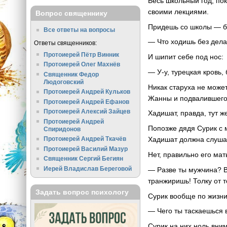
Весь школьный год, по
своими лекциями.
Вопрос священнику
Придешь со школы — баб
Все ответы на вопросы
— Что ходишь без дела!
Ответы священников:
Протоиерей Пётр Винник
И шипит себе под нос:
Протоиерей Олег Махнёв
— У-у, турецкая кровь,
Священник Федор
Людоговский
Никак старуха не может
Протоиерей Андрей Кульков
Жанны и подвалившего 
Протоиерей Андрей Ефанов
Протоиерей Алексий Зайцев
Хадишат, правда, тут ж
Протоиерей Андрей
Попозже дядя Сурик с 
Спиридонов
Хадишат должна слушат
Протоиерей Андрей Ткачёв
Протоиерей Василий Мазур
Нет, правильно его мать
Священник Сергий Бегиян
Иерей Владислав Береговой
— Разве ты мужчина? В
транжиришь! Толку от т
Задать вопрос психологу
Сурик вообще по жизни
— Чего ты таскаешься в
Сурик на них ноль вни