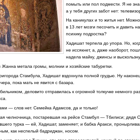
помыть или пол подмести. Я не знаю
а у тебя других забот нет: телевиз
На каникулах и то житья нет. Можно
в 13 лет мозги песочить и давить на
психику подростка?
Хадишат терпела до упора. Но, ког
не иссякнет, а, даже наоборот, по
надела майку, джинсы и выскользну
 Жанна метала громы, молнии и хозяйские табуретки.
ригорода Стамбула, Хадишат вздохнула полной грудью. Ну наконец
чера, пока мать не явится с базара.
бильником, деловито отправилась к огромной толкучке немного ра
сса.
ами — слов нет. Семейка Адамсов, да и только!
ая челночница, постаревшая на рейсе Стамбул — Тбилиси; дядя С
вшего турка — ей, Хадишат, заменяет; и бабка Аракси, пронырлива
ным, как неспелый бадриджан, носом.