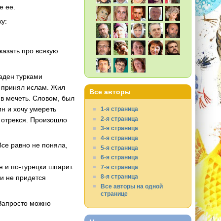
е ее.
ку:
казать про всякую
раден турками
и принял ислам. Жил
Все авторы
в мечеть. Словом, был
ин и хочу умереть
1-я страница
2-я страница
е отрекся. Произошло
3-я страница
4-я страница
се равно не поняла,
5-я страница
6-я страница
я и по-турецки шпарит.
7-я страница
8-я страница
ри не придется
Все авторы на одной
странице
 Запросто можно