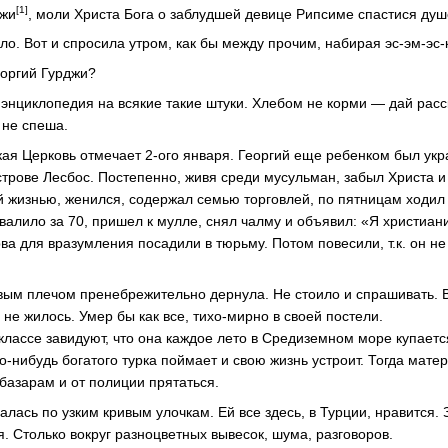
[1]
джи
, моли Христа Бога о заблудшей девице Рипсиме спастися душ
о. Вот и спросила утром, как бы между прочим, набирая эс-эм-эс-
еоргий Гурджи?
 энциклопедия на всякие такие штуки. Хлебом не корми — дай расс
 не спеша.
ская Церковь отмечает 2-ого января. Георгий еще ребенком был ук
острове Лесбос. Постепенно, живя среди мусульман, забыл Христа 
 жизнью, женился, содержал семью торговлей, по пятницам ходил 
евалило за 70, пришел к мулле, снял чалму и объявил: «Я христиан
рва для вразумления посадили в тюрьму. Потом повесили, т.к. он н
вым плечом пренебрежительно дернула. Не стоило и спрашивать. В
 не жилось. Умер бы как все, тихо-мирно в своей постели.
в классе завидуют, что она каждое лето в Средиземном море купаетс
го-нибудь богатого турка поймает и свою жизнь устроит. Тогда мате
базарам и от полиции прятаться.
лась по узким кривым улочкам. Ей все здесь, в Турции, нравится.
. Столько вокруг разноцветных вывесок, шума, разговоров.