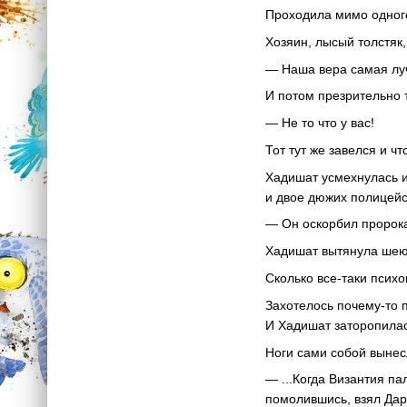
Проходила мимо одного 
Хозяин, лысый толстяк
— Наша вера самая лу
И потом презрительно 
— Не то что у вас!
Тот тут же завелся и ч
Хадишат усмехнулась и
и двое дюжих полицейск
— Он оскорбил пророка
Хадишат вытянула шею
Сколько все-таки психов
Захотелось почему-то 
И Хадишат заторопилас
Ноги сами собой вынесл
— ...Когда Византия п
помолившись, взял Дары