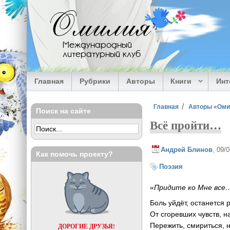
Перейти к основному содержанию
Омилия
Международный
литературный клуб
Главная
Рубрики
Авторы
Книги
Ин
Вы здесь
Главная
Авторы «Ом
Поиск на сайте
Всё пройти…
Андрей Блинов
, 09/
Как помочь проекту?
Поэзия
«Придите ко Мне все…
Боль уйдёт, останется 
От сгоревших чувств, 
Пережить, смириться, 
ДОРОГИЕ ДРУЗЬЯ!