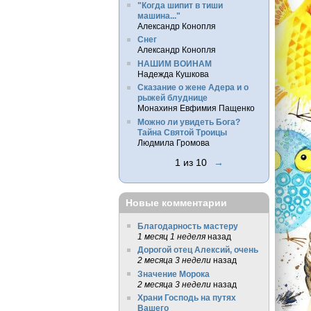
"Когда шипит в тиши
машина..."
Александр Конопля
Снег
Александр Конопля
НАШИМ ВОИНАМ
Надежда Кушкова
Сказание о жене Адера и о
рыжей блуднице
Монахиня Евфимия Пащенко
Можно ли увидеть Бога?
Тайна Святой Троицы
Людмила Громова
1 из 10
→
Новые комментарии
Благодарность мастеру
1 месяц 1 неделя
назад
Дорогой отец Алексий, очень
2 месяца 3 недели
назад
Значение Морока
2 месяца 3 недели
назад
Храни Господь на путях
Вашего