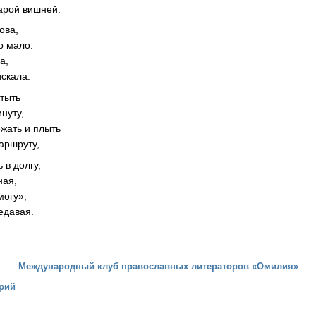
тарой вишней.
ова,
о мало.
а,
скала.
стыть
нуту,
ежать и плыть
аршруту,
 в долгу,
ная,
могу»,
едавая.
Международный клуб православных литераторов «Омилия»
рий