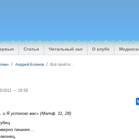
тервью
Статьи
Читальный зал
О клубе
Медиага
илии»
Андрей Блинов
Всё пройти…
05/2011 — 18:58
 и Я успокою вас» (Матф. 11, 28)
рубец
наверно лишних…
наконец,