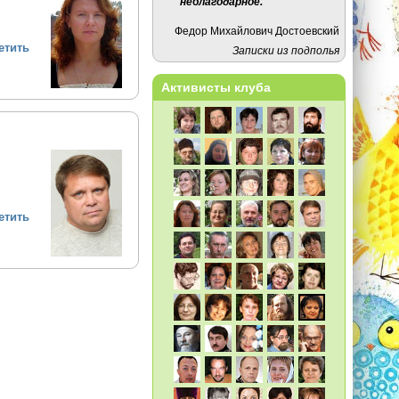
неблагодарное.
Федор Михайлович Достоевский
етить
Записки из подполья
Активисты клуба
етить