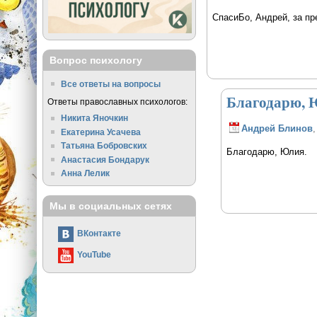
СпасиБо, Андрей, за пр
Вопрос психологу
Все ответы на вопросы
Благодарю,
Ответы православных психологов:
Никита Яночкин
Андрей Блинов
,
Екатерина Усачева
Татьяна Бобровских
Благодарю, Юлия.
Анастасия Бондарук
Анна Лелик
Мы в социальных сетях
ВКонтакте
YouTube