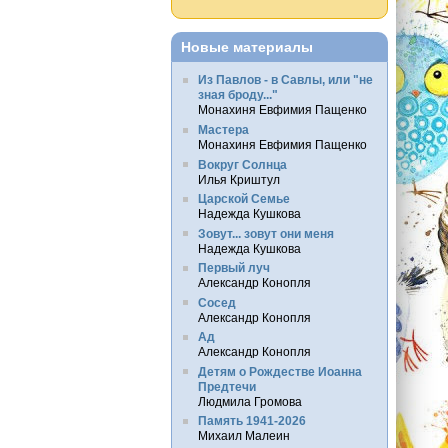
Новые материалы
Из Павлов - в Савлы, или "не
зная броду..."
Монахиня Евфимия Пащенко
Мастера
Монахиня Евфимия Пащенко
Вокруг Солнца
Илья Криштул
Царской Семье
Надежда Кушкова
Зовут... зовут они меня
Надежда Кушкова
Первый луч
Александр Конопля
Сосед
Александр Конопля
Ад
Александр Конопля
Детям о Рождестве Иоанна
Предтечи
Людмила Громова
Память 1941-2026
Михаил Малеин