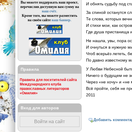
Вы можете поддержать наш проект,
И обнять судьбу под с
перечислив доступную вам сумму на
наш счёт.
За спиной останутся сл
Кроме того, вы можете разместить
Те слова, которых вечн
на своём сайте
наш баннер.
И стихи мои, как остров
Где душа пристанища и
Не нашла, увы, пора о
И очнуться в нужную ми
Чтоб всерьёз лететь, б
По давно известному м
У Любви Небесной быть
Правила
Ничего о будущем не з
Правила для посетителей сайта
Через «не хочу» и «не 
Международного клуба
Всё пройти, себя не пр
православных литераторов
«Омилия»
2011
Вход для авторов
Добавить коммента
Войти на сайт