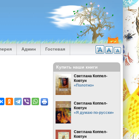
лерея
Админ
Гостевая
Купить наши книги
Светлана Коппел-
Ковтун
«Полотно»
Светлана Коппел-
Ковтун
«Я думаю по-русски»
Светлана Коппел-
Ковтун