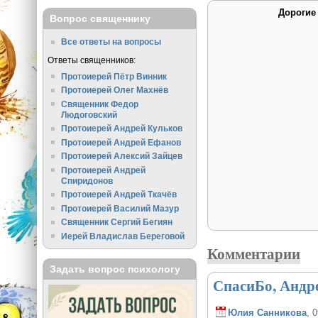
Дорогие
Вопрос священнику
Все ответы на вопросы
Ответы священников:
Протоиерей Пётр Винник
Протоиерей Олег Махнёв
Священник Федор
Людоговский
Протоиерей Андрей Кульков
Протоиерей Андрей Ефанов
Протоиерей Алексий Зайцев
Протоиерей Андрей
Спиридонов
Протоиерей Андрей Ткачёв
Протоиерей Василий Мазур
Священник Сергий Бегиян
Иерей Владислав Береговой
Комментарии
Задать вопрос психологу
СпасиБо, Андре
Юлия Санникова
, 