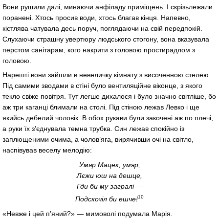
Вони рушили далі, минаючи анфіладу приміщень. І скрізьлежали
поранені. Хтось просив води, хтось благав кінця. Напевно,
кістлява чатувала десь поруч, поглядаючи на свій передпокій.
Слухаючи страшну увертюру людського стогону, вона вказувала
перстом санітарам, кого накрити з головою простирадлом з
головою.
Нарешті вони зайшли в невеличку кімнату з височенною стелею.
Під самими зводами в стіні було вентиляційне віконце, з якого
текло свіже повітря. Тут легше дихалося і було значно світліше, бо
аж три каганці блимали на столі. Під стіною лежав Левко і ще
якийсь дебелий чоловік. В обох рукави були закочені аж по плечі,
а руки їх з’єднувала темна трубка. Син лежав спокійно із
заплющеними очима, а чолов’яга, вирячивши очі на світло,
наспівував веселу мелодію:
Умяр Мацек, умяр,
Лєжи юш на дешце,
Гди би му загралі —
10
Подскочіл би ешче!
«Невже і цей п’яний?» — мимоволі подумала Марія.