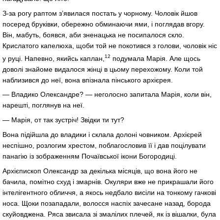
З-за рогу раптом з’явилася постать у чорному. Чоловік йшов
посеред бруківки, обережно обминаючи ями, і поглядав вгору.
Він, мабуть, боявся, аби зненацька не посипалося скло.
Крислатого капелюха, щоби той не покотився з голови, чоловік ніс
12
у руці. Напевно, якийсь каплан,
подумала Марія. Але щось
доволі знайоме видалося жінці в цьому перехожому. Коли той
наблизився до неї, вона впізнала пінського архієрея.
— Владико Олександре? — неголосно запитала Марія, коли він,
нарешті, поглянув на неї.
— Марія, от так зустріч! Звідки ти тут?
Вона підійшла до владики і склала долоні човником. Архієрей
неспішно, розлогим хрестом, поблагословив її і дав поцілувати
панагію із зображенням Почаївської ікони Богородиці.
Архієпископ Олександр за декілька місяців, що вона його не
бачила, помітно схуд і змарнів. Окуляри вже не прикрашали його
інтелігентного обличчя, а якось недбало висіли на тонкому гачкові
носа. Щоки позападали, волосся наспіх зачесане назад, борода
скуйовджена. Ряса звисала зі змалілих плечей, як із вішалки, була