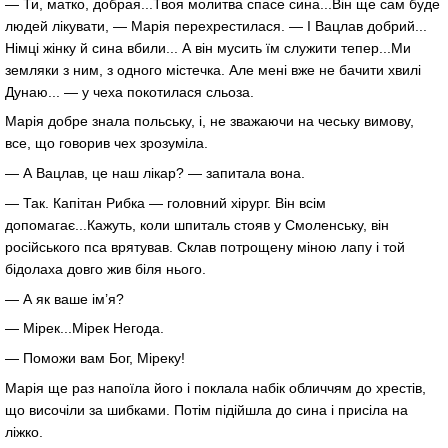
— Ти, матко, добрая...Твоя молитва спасе сина...Він ще сам буде
людей лікувати, — Марія перехрестилася. — І Вацлав добрий...
Німці жінку й сина вбили... А він мусить їм служити тепер...Ми
земляки з ним, з одного містечка. Але мені вже не бачити хвилі
Дунаю... — у чеха покотилася сльоза.
Марія добре знала польську, і, не зважаючи на чеську вимову,
все, що говорив чех зрозуміла.
— А Вацлав, це наш лікар? — запитала вона.
— Так. Капітан Рибка — головний хірург. Він всім
допомагає...Кажуть, коли шпиталь стояв у Смоленську, він
російського пса врятував. Склав потрощену міною лапу і той
бідолаха довго жив біля нього.
— А як ваше ім’я?
— Мірек...Мірек Негода.
— Поможи вам Бог, Міреку!
Марія ще раз напоїла його і поклала набік обличчям до хрестів,
що височіли за шибками. Потім підійшла до сина і присіла на
ліжко.