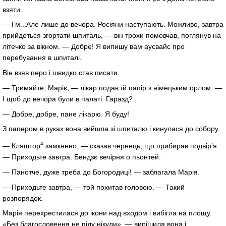
взяти.
— Гм...Але лише до вечора. Росіяни наступають. Можливо, завтра
прийдеться згортати шпиталь, — він трохи помовчав, поглянув на
літечко за вікном. — Добре! Я випишу вам аусвайс про
перебування в шпиталі.
Він взяв перо і швидко став писати.
— Тримайте, Маріє, — лікар подав їй папір з німецьким орлом. —
І щоб до вечора були в палаті. Гаразд?
— Добре, добре, пане лікарю. Я буду!
З папером в руках вона вийшла зі шпиталю і кинулася до собору.
4
— Кляштор
замкнено, — сказав чернець, що прибирав подвір’я.
— Приходьте завтра. Бендзє вечірня о пьонтей.
— Панотче, дуже треба до Богородиці! — заблагала Марія.
— Приходьте завтра, — той похитав головою. — Такий
розпорядок.
Марія перехрестилася до ікони над входом і вибігла на площу.
«Без благословення не піду нікуди», — вирішила вона і,