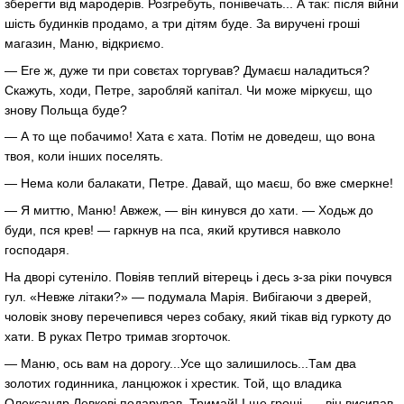
зберегти від мародерів. Розгребуть, понівечать... А так: після війни
шість будинків продамо, а три дітям буде. За виручені гроші
магазин, Маню, відкриємо.
— Еге ж, дуже ти при совєтах торгував? Думаєш наладиться?
Скажуть, ходи, Петре, заробляй капітал. Чи може міркуєш, що
знову Польща буде?
— А то ще побачимо! Хата є хата. Потім не доведеш, що вона
твоя, коли інших поселять.
— Нема коли балакати, Петре. Давай, що маєш, бо вже смеркне!
— Я миттю, Маню! Авжеж, — він кинувся до хати. — Ходьж до
буди, пся крев! — гаркнув на пса, який крутився навколо
господаря.
На дворі сутеніло. Повіяв теплий вітерець і десь з-за ріки почувся
гул. «Невже літаки?» — подумала Марія. Вибігаючи з дверей,
чоловік знову перечепився через собаку, який тікав від гуркоту до
хати. В руках Петро тримав згорточок.
— Маню, ось вам на дорогу...Усе що залишилось...Там два
золотих годинника, ланцюжок і хрестик. Той, що владика
Олександр Левкові подарував. Тримай! І ще гроші, — він висипав