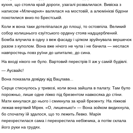
кухня, що стояла край дороги, узагалі розвалилася. Вивіска з
написом «Млечарня» валялася на мостовій, а алюмінієві бідони
покотилися вниз по Брестській.
Коли ж вона таки дотеліпалася до площі, то остовпіла. Великий
собор колишнього єзуїтського ордену стояв надщерблений.
Бомба влучила в одну з веж фасаду і цілком зруйнувала вершечок
разом з куполом. Вона вже нічого не чула і не бачила — неслася
навпростець повз руїни до шпиталю, до сина.
На вході нікого не було. Вартовий перестрів її аж у самій будівлі.
— Аусвайс!
Вона показала довідку від Вацлава...
Серце стиснулось у тривозі, коли вона зайшла в палату. Там було
порожньо, лише одне ліжко під брезентом навкосяка до стіни.
Мати кинулася до нього і смикнула за край брезенту. На ліжкові
лежав мертвий Мірек. «О, лишенько!» — Вона зойком видихнула,
бо спочатку їй здалося, що то лежить Левко. Марія
перехрестилася сама і перехрестила небіжчика, а потім склала
його руки на грудях.