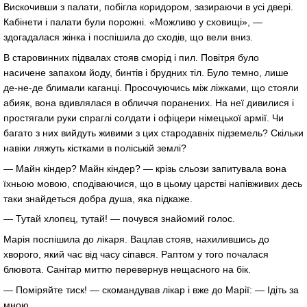
Вискочивши з палати, побігла коридором, зазираючи в усі двері.
Кабінети і палати були порожні. «Можливо у сховищі», —
здогадалася жінка і поспішила до сходів, що вели вниз.
В старовинних підвалах стояв сморід і пил. Повітря було
насичене запахом йоду, бинтів і брудних тіл. Було темно, лише
де-не-де блимали каганці. Просочуючись між ліжками, що стояли
абияк, вона вдивлялася в обличчя поранених. На неї дивилися і
простягали руки спраглі солдати і офіцери німецької армії. Чи
багато з них вийдуть живими з цих стародавніх підземель? Скільки
навіки ляжуть кістками в поліській землі?
— Майн кіндер? Майн кіндер? — крізь сльози запитувала вона
їхньою мовою, сподіваючися, що в цьому царстві напівживих десь
таки знайдеться добра душа, яка підкаже.
— Тутай хлопєц, тутай! — почувся знайомий голос.
Марія поспішила до лікаря. Вацлав стояв, нахилившись до
хворого, який час від часу сіпався. Раптом у того почалася
блювота. Санітар миттю перевернув нещасного на бік.
— Поміряйте тиск! — скомандував лікар і вже до Марії: — Ідіть за
мною.