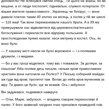
допомогло! Не зглянувся святий отець...Ти цього не знаєш, бо ви
міщани, а от люди посполиті, підневільні, служилі потерпали. От
візьми вчителя православного...Українець чи білорус, — вони
давали платню таким 40 злотих на місяць, а поляк у тій же школі
— 116 мав! Так вони переманювали нашого брата. А в 39-му
примушували нас відмовитися від церковнослов’янського
богослужіння і перекласти всю відправу польською. А
простолюдинам прямо казали: неси метрику в костел. Ось, як
воно було.
— У нашому місті ніколи не було ворожнечі — і з поляками
дружили, і з жидами.
— Бо у вас гроші водилися, тому вас і поважали. За доляри, за
піньонзи! Хіба поляки десь писали, скільки крові православних
християн вони наточили на Поліссі? У Пінську соборний майдан
аж гуде від крові, пролитої там. Волає до неба кров мучеників за
віру. Та давно це було, ще за козаків. Ось і забулося.
Він задумався, подивився навкруги.
— Отак, Маріє, забулося, — владика говорив переконливо й
палко. У його зазвичай лагідних очах причаївся праведний гнів.