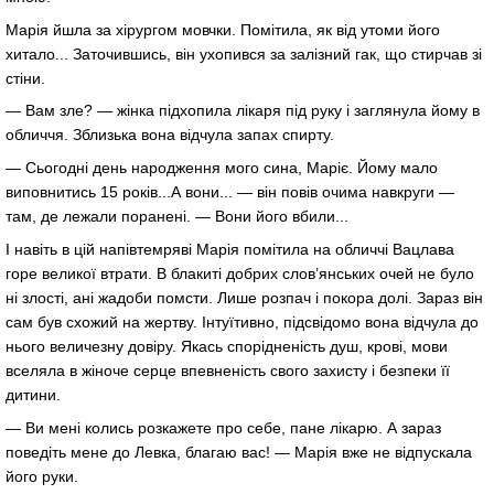
Марія йшла за хірургом мовчки. Помітила, як від утоми його
хитало... Заточившись, він ухопився за залізний гак, що стирчав зі
стіни.
— Вам зле? — жінка підхопила лікаря під руку і заглянула йому в
обличчя. Зблизька вона відчула запах спирту.
— Сьогодні день народження мого сина, Маріє. Йому мало
виповнитись 15 років...А вони... — він повів очима навкруги —
там, де лежали поранені. — Вони його вбили...
І навіть в цій напівтемряві Марія помітила на обличчі Вацлава
горе великої втрати. В блакиті добрих слов’янських очей не було
ні злості, ані жадоби помсти. Лише розпач і покора долі. Зараз він
сам був схожий на жертву. Інтуїтивно, підсвідомо вона відчула до
нього величезну довіру. Якась спорідненість душ, крові, мови
вселяла в жіноче серце впевненість свого захисту і безпеки її
дитини.
— Ви мені колись розкажете про себе, пане лікарю. А зараз
поведіть мене до Левка, благаю вас! — Марія вже не відпускала
його руки.