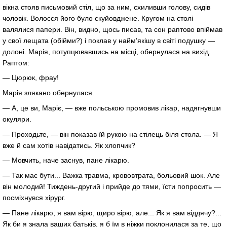
вікна стояв письмовий стіл, що за ним, схиливши голову, сидів
чоловік. Волосся його було скуйовджене. Кругом на столі
валялися папери. Він, видно, щось писав, та сон раптово впіймав
у свої лещата (обійми?) і поклав у найм’якішу в світі подушку —
долоні. Марія, потупцювавшись на місці, обернулася на вихід.
Раптом:
— Цюрюк, фрау!
Марія злякано обернулася.
— А, це ви, Маріє, — вже польською промовив лікар, надягнувши
окуляри.
— Проходьте, — він показав їй рукою на стілець біля стола. — Я
вже й сам хотів навідатись. Як хлопчик?
— Мовчить, наче заснув, пане лікарю.
— Так має бути... Важка травма, крововтрата, больовий шок. Але
він молодий! Тиждень-другий і прийде до тями, їсти попросить —
посміхнувся хірург.
— Пане лікарю, я вам вірю, щиро вірю, але... Як я вам віддячу?...
Як би я знала ваших батьків, я б їм в ніжки поклонилася за те, що