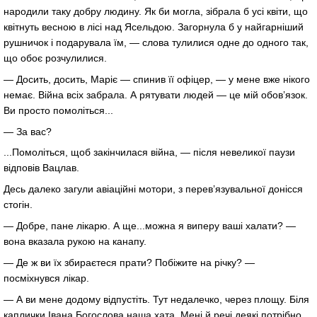
народили таку добру людину. Як би могла, зібрала б усі квіти, що
квітнуть весною в лісі над Ясельдою. Загорнула б у найгарніший
рушничок і подарувала їм, — слова тулилися одне до одного так,
що обоє розчулилися.
— Досить, досить, Маріє — спинив її офіцер, — у мене вже нікого
немає. Війна всіх забрала. А рятувати людей — це мій обов’язок.
Ви просто помоліться...
— За вас?
...Помоліться, щоб закінчилася війна, — після невеликої паузи
відповів Вацлав.
Десь далеко загули авіаційні мотори, з перев’язувальної донісся
стогін.
— Добре, пане лікарю. А ще...можна я виперу ваші халати? —
вона вказала рукою на канапу.
— Де ж ви їх збираєтеся прати? Побіжите на річку? —
посміхнувся лікар.
— А ви мене додому відпустіть. Тут недалечко, через площу. Біля
каплички Івана Богослова наша хата. Мені й речі деякі потрібно