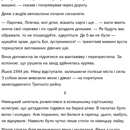
машині, — сказав і попрямував через дорогу.
Деякі з водіїв автоколони почали сигналити.
— Ларочка, Лілечка, мої дітки, візьміть харчі і ще... — мати вмить
зняла свої сережки і по одній роздала донькам. — Як будуть вас
ображати, то не пошкодуйте, одкупіться. Де б ви не були —
шукайте храм, дасть Бог, зустрінемося! — тремтливі мамині вуста
торкнулися заплаканих дівочих щік.
Вона допомогла їм піднятися на вантажівку і перехрестила. За
колоною, що рушила на захід здійнялась курява.
Йшов 1944 рік. Німці відступали, залишаючи поліські міста і села.
З собою вони вивозили жінок і дівчат — на порятунок
занепадаючого Третього рейху.
ІІ
Німецький шпиталь розмістився в колишньому єзуїтському
колегіумі, що цитаделлю підвівся на березі річки. В палатах було
вогко і холодно. Але поранені, які билися в гарячці, цього, мабуть,
не відчували. Навколо було чутно лише стогін та німецьку лайку.
Марія стояла біля величезного вікна і молилася. Вікна з цього