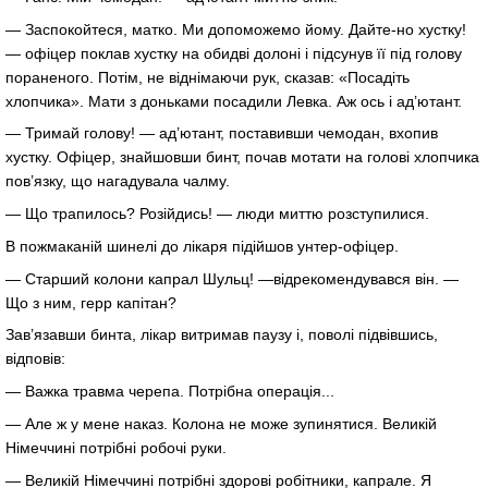
— Заспокойтеся, матко. Ми допоможемо йому. Дайте-но хустку!
— офіцер поклав хустку на обидві долоні і підсунув її під голову
пораненого. Потім, не віднімаючи рук, сказав: «Посадіть
хлопчика». Мати з доньками посадили Левка. Аж ось і ад’ютант.
— Тримай голову! — ад’ютант, поставивши чемодан, вхопив
хустку. Офіцер, знайшовши бинт, почав мотати на голові хлопчика
пов’язку, що нагадувала чалму.
— Що трапилось? Розійдись! — люди миттю розступилися.
В пожмаканій шинелі до лікаря підійшов унтер-офіцер.
— Старший колони капрал Шульц! —відрекомендувався він. —
Що з ним, герр капітан?
Зав’язавши бинта, лікар витримав паузу і, поволі підвівшись,
відповів:
— Важка травма черепа. Потрібна операція...
— Але ж у мене наказ. Колона не може зупинятися. Великій
Німеччині потрібні робочі руки.
— Великій Німеччині потрібні здорові робітники, капрале. Я