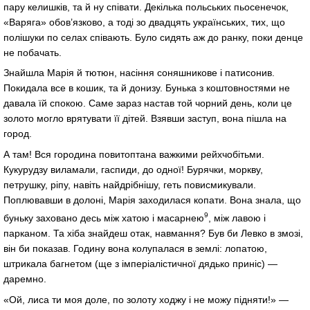
пару келишків, та й ну співати. Декілька польських пьосенечок,
«Варяга» обов’язково, а тоді зо двадцять українських, тих, що
полішуки по селах співають. Було сидять аж до ранку, поки денце
не побачать.
Знайшла Марія й тютюн, насіння соняшникове і патисонив.
Покидала все в кошик, та й донизу. Бунька з коштовностями не
давала їй спокою. Саме зараз настав той чорний день, коли це
золото могло врятувати її дітей. Взявши заступ, вона пішла на
город.
А там! Вся городина повитоптана важкими рейхчобітьми.
Кукурудзу виламали, гаспиди, до одної! Бурячки, моркву,
петрушку, ріпу, навіть найдрібнішу, геть повисмикували.
Поплювавши в долоні, Марія заходилася копати. Вона знала, що
9
буньку заховано десь між хатою і масарнею
, між лавою і
парканом. Та хіба знайдеш отак, навмання? Був би Левко в змозі,
він би показав. Годину вона колупалася в землі: лопатою,
штрикала багнетом (ще з імперіалістичної дядько приніс) —
даремно.
«Ой, лиса ти моя доле, по золоту ходжу і не можу підняти!» —