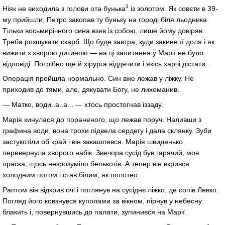
3
Ніяк не виходила з голови ота бунька
із золотом. Як совєти в 39-
му прийшли, Петро закопав ту буньку на городі біля льодника.
Тільки восьмирічного сина взяв із собою, лише йому довіряв.
Треба розшукати скарб. Що буде завтра, куди закине її доля і як
вижити з хворою дитиною — на ці запитання у Марії не було
відповіді. Потрібно ще й хірурга віддячити і якісь харчі дістати...
Операція пройшла нормально. Син вже лежав у ліжку. Не
приходив до тями, але, дякувати Богу, не лихоманив.
— Матко, води..а..а... — хтось простогнав іззаду.
Марія кинулася до пораненого, що лежав поруч. Наливши з
графина води, вона трохи підвела сердегу і дала склянку. Зуби
застукотіли об край і він закашлявся. Марія швиденько
перевернула хворого набік. Звечора сусід був гарячий, мов
праска, щось незрозуміло белькотів. А тепер він вкрився
холодним потом і став білим, як полотно.
Раптом він відкрив очі і поглянув на сусіднє ліжко, де сопів Левко.
Погляд його ковзнувся куполами за вікном, пірнув у небесну
блакить і, повернувшись до палати, зупинився на Марії.