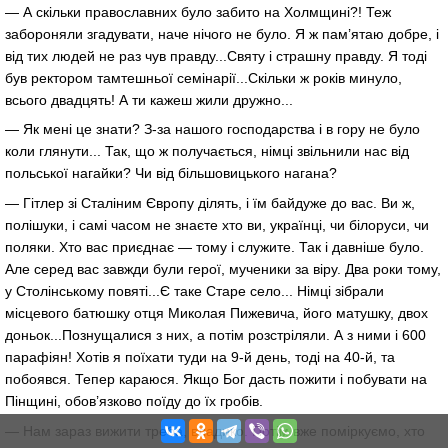
— А скільки православних було забито на Холмщині?! Теж
забороняли згадувати, наче нічого не було. Я ж пам’ятаю добре, і
від тих людей не раз чув правду...Святу і страшну правду. Я тоді
був ректором тамтешньої семінарії...Скільки ж років минуло,
всього двадцять! А ти кажеш жили дружно...
— Як мені це знати? З-за нашого господарства і в гору не було
коли глянути... Так, що ж получається, німці звільнили нас від
польської нагайки? Чи від більшовицького нагана?
— Гітлер зі Сталіним Європу ділять, і їм байдуже до вас. Ви ж,
полішуки, і самі часом не знаєте хто ви, українці, чи білоруси, чи
поляки. Хто вас приєднає — тому і служите. Так і давніше було.
Але серед вас завжди були герої, мученики за віру. Два роки тому,
у Столінському повяті...Є таке Старе село... Німці зібрали
місцевого батюшку отця Миколая Пижевича, його матушку, двох
доньок...Познущалися з них, а потім розстріляли. А з ними і 600
парафіян! Хотів я поїхати туди на 9-й день, тоді на 40-й, та
побоявся. Тепер караюся. Якщо Бог дасть пожити і побувати на
Пінщині, обов’язково поїду до їх гробів.
— Нам зараз вижити треба, владико. Потім вже поміркуємо, хто