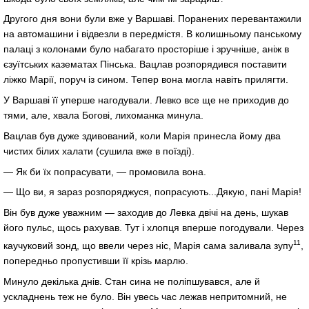
Другого дня вони були вже у Варшаві. Поранених перевантажили
на автомашини і відвезли в передмістя. В колишньому панському
палаці з колонами було набагато просторіше і зручніше, аніж в
єзуїтських казематах Пінська. Вацлав розпорядився поставити
ліжко Марії, поруч із сином. Тепер вона могла навіть прилягти.
У Варшаві її уперше нагодували. Левко все ще не приходив до
тями, але, хвала Богові, лихоманка минула.
Вацлав був дуже здивований, коли Марія принесла йому два
чистих білих халати (сушила вже в поїзді).
— Як би їх попрасувати, — промовила вона.
— Що ви, я зараз розпоряджуся, попрасують...Дякую, пані Марія!
Він був дуже уважним — заходив до Левка двічі на день, шукав
його пульс, щось рахував. Тут і хлопця вперше погодували. Через
11
каучуковий зонд, що ввели через ніс, Марія сама заливала зупу
,
попередньо пропустивши її крізь марлю.
Минуло декілька днів. Стан сина не поліпшувався, але й
ускладнень теж не було. Він увесь час лежав непритомний, не