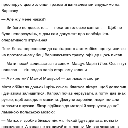
прооперую цього хлопця і разом зі шпиталем ми вирушимо на
Варшаву.
— Але ж у мене наказ!?
— Ви його не довезете... — похитав головою капітан. — Щоб не
було непорозумінь, я дам вам документ про необхідність
оперативного втручання.
Поки Левка переносили до санітарного автомобіля, що зупинився
на протилежному боці Варшавського тракту, офіцер щось писав.
— Мати нехай залишається з сином. Мащук Марія і Лев. Ось я тут
написав. — він подав папір старшому колони.
— А як же ми? Мамо! Мамусю! — заплакали сестри.
Мати обійняла доньок і крізь сльози благала лікаря, щоб дозволив
і дівчаткам залишитися. Капрал почав нервувати, а потім дав знак
рукою, щоб заводили машини. Двигуни заревіли, люди почали
залазити в кузови. Лікар підійшов до матері й звернувся до неї
ламаною польською мовою:
— Матко, я зробив більше ніж міг. Нехай їдуть дівчата, потім їх
розшукаєте. А зараз не затримуйте колонну. Ми вас чекаємо в