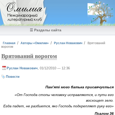
Перейти к основному содержанию
Омилия
Международный
литературный клуб
☰ Разделы сайта
Вы здесь
Главная
Авторы «Омилии»
Руслан Новакович
Врятований
ворогом
Врятований ворогом
Руслан Новакович
, 01/12/2010 — 12:36
Повести
Пам’яті мого батька присвячується
«От Господа стопы человеку исправляются,
и пути его
восхощет зело.
Егда падет, не разбиется,
яко Господь подкрепляет руку его»
Псалом 36