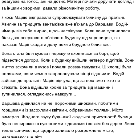
реагував на голос, ані на дотик. Матері почали доручати догляд і
за іншими хворими, давали різноманітну роботу.
Якось Марію відправили супроводжувати білизну до пральні.
Хвилин за тридцять вантажівка вже в’їхала до Варшави. Водій-
німець вів себе мирно, щось наспівував. Коли вони зупинилися
біля двоповерхового облізлого будинку під черепицею, він
наказав Марії скидати долу тюки з брудною білизною.
Вона стала біля кузова і нерішуче вхопилася за борт, щоб
підвестися догори. Коли з будинку вийшли четверо підлітків. Вони
миттю вскочили в кузов і почали розвантажувати. Ці хлопці були
поляками, вони чемно запропонували жінці відпочити. Водій
зайшов до пральні і Марія відчула, що за нею вже ніхто не
стежить. Вона відійшла кроків за тридцять від машини і
зупинилася, оглядаючись навкруги...
Варшава дивилася на неї порожніми шибками, побитими
горщиками із засохлими квітами, обірваними тюлями. Місто
вимерло. Жодного звуку будь-якої людської присутності! Вулиця
була неширокою з вузенькими хідниками і зовсім без дерев. Лише
тепле сонечко, що щедро заливало розгромлене місто,
нагадувало: ще літо.