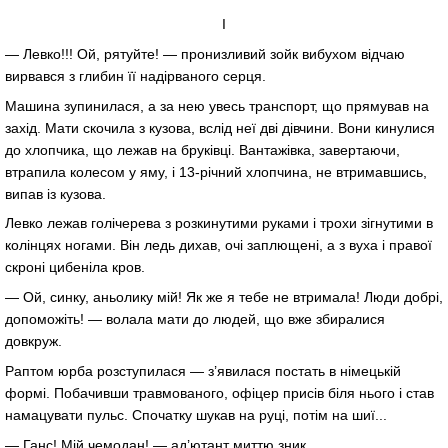
І
— Левко!!! Ой, рятуйте! — пронизливий зойк вибухом відчаю
вирвався з глибин її надірваного серця.
Машина зупинилася, а за нею увесь транспорт, що прямував на
захід. Мати скочила з кузова, вслід неї дві дівчини. Вони кинулися
до хлопчика, що лежав на бруківці. Вантажівка, завертаючи,
втрапила колесом у яму, і 13-річний хлопчина, не втримавшись,
випав із кузова.
Левко лежав голічерева з розкинутими руками і трохи зігнутими в
колінцях ногами. Він ледь дихав, очі заплющені, а з вуха і правої
скроні цибеніла кров.
— Ой, синку, аньолику мій! Як же я тебе не втримала! Люди добрі,
допоможіть! — волала мати до людей, що вже збиралися
довкруж.
Раптом юрба розступилася — з’явилася постать в німецькій
формі. Побачивши травмованого, офіцер присів біля нього і став
намацувати пульс. Спочатку шукав на руці, потім на шиї...
— Ганс! Мій чемодан! — ад’ютант миттю зник.