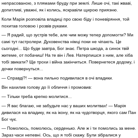
непрасованою, з плямами бруду при землі. Лише очі, такі жваві,
допитливі, уважні, як і колись, яскравіли щирою приязню.
Коли Марія розповіла владиці про свою біду і поневіряння, той
похитав головою і розвів руками.
— Я радий, що зустрів тебе, але чим можу тепер допомогти? Ми
самі тут гастролери. Духовенства німці поки не чіпають. Це
сьогодні... Що буде завтра, Бог знає. Петра шкода, а синок твій
житеме, от побачиш! На те він і Лев. Натерпишся з ним, але хіба
тобі звикати? Ще трохи і війна закінчиться. Повернетеся додому, і
дочки повернуться...
— Справді?! — вона пильно подивилася в очі владики.
Він нахилив голову до її обличчя і промовив:
— Тільки треба крепко молитися...
— Я вас благаю, не забудьте нас у ваших молитвах! — Марія
дивилася на владику, як на ікону, як на чудотворця, якого сам Пан
Бог чує.
— Помолюсь, помолюсь, серденько. Але ж і ти помолись за мене.
Зараз часи непевні. Ось, що я тобі скажу. Були зібралися у