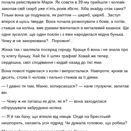
почала ремствувати Марія. Як совєти в 39-му прийшли і чоловік
закопав свій скарб уже п’ять років збігло. Хіба знайду отак сама?
Тільки вона це подумала, як раптом — шкряб, шкряб...Заступ
вперся в щось тверде. Вона почала розкопувати з боків, а потім,
ставши на коліна, вже руками вчепилася в металевий казанок. Ще
одне зусилля, ще один поклін і з ями народилася мідна бунька.
Чому ж не закоркована?.. Порожня!..
Жінка так і заклякла посеред городу. Краще б вона і не знала про
ту кляту буньку. Хай би її шлях трафив! Ховай же тепер,
сердешна, свої сподівання і кидай назад до тієї ями.
Вона поволі підвелася з колін і випросталася. Навпроти, кроків за
десять, стояв її чоловік і пильно стежив за її діями.
— І давно ти там, Маню, копирсаєшся? — наче глузуючи, запитав
він.
— Чому ж не питаєш як діти, як я? — вона заходилася
обтрушувати забруднені коліна.
— Я й так бачу, що втекли від німців. Онде на Брестській
нишпорять, хапають усіх підряд. Чи думала головою, що робиш?