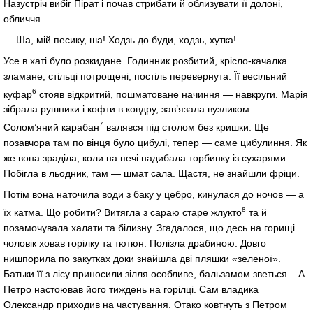
Назустріч вибіг Пірат і почав стрибати й облизувати її долоні,
обличчя.
— Ша, мій песику, ша! Ходзь до буди, ходзь, хутка!
Усе в хаті було розкидане. Годинник розбитий, крісло-качалка
зламане, стільці потрощені, постіль перевернута. Її весільний
6
куфар
стояв відкритий, пошматоване начиння — навкруги. Марія
зібрала рушники і кофти в ковдру, зав’язала вузликом.
7
Солом’яний карабан
валявся під столом без кришки. Ще
позавчора там по вінця було цибулі, тепер — саме цибулиння. Як
же вона зраділа, коли на печі надибала торбинку із сухарями.
Побігла в льодник, там — шмат сала. Щастя, не знайшли фріци.
Потім вона наточила води з баку у цебро, кинулася до ночов — а
8
їх катма. Що робити? Витягла з сараю старе жлукто
та й
позамочувала халати та білизну. Згадалося, що десь на горищі
чоловік ховав горілку та тютюн. Полізла драбиною. Довго
нишпорила по закутках доки знайшла дві пляшки «зеленої».
Батьки її з лісу приносили зілля особливе, бальзамом зветься... А
Петро настоював його тиждень на горілці. Сам владика
Олександр приходив на частування. Отако ковтнуть з Петром