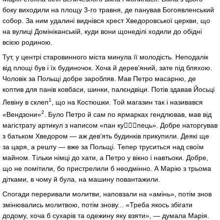
боку виходили на площу 3-го травня, де панував Богоявленський
собор. За ним удалині виднівся хрест Хведоровської церкви, що
на вулиці Домініканській, куди вони щонеділі ходили до обідні
всією родиною.
Тут, у центрі старовинного міста минула її молодість. Неподалік
від площі був і їх будиночок. Хоча й дерев’яний, зате під бляхою.
Чоловік за Польщі добре заробляв. Мав Петро масарню, де
коптив для панів ковбаси, шинки, палєндвіци. Потів здавав Йосьці
1
Левіну в склеп
, що на Костюшки. Той магазин так і називався
2
«Вендзони»
. Було Петро й сам по ярмарках гендлював, мав від
магістрату артикул з написом «пан купець». Добре наторгував
з батьком Хведором — аж дев’ять будинків прикупили. Деякі ще
за царя, а решту — вже за Польщі. Тепер труситься над своїм
майном. Тільки німці до хати, а Петро у вікно і навтьоки. Добре,
що не помітили, бо пристрелили б неодмінно. А Марію з трьома
дітками, в чому й була, на машину повантажили.
Спогади переривали молитви, наповзали на «амінь», потім знов
змінювались молитвою, потім знову... «Треба якось збігати
додому, хоча б сухарів та одежину яку взяти», — думала Марія.