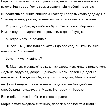
Гаряча то була молитва! Здавалося, не її слова — сама вона
пломеніла перед Господом, згоряючи від любові й розпуки.
Виплакавшися, жінка вийшла з костелу і попрямувала додому. На
Ясельдовській, уже недалечко від хати, зіткнулася з Терезою.
— Марисю, добре, що тебе не було. Тут усіх позабирали в
Німеччину, — озираючись, промовила до неї сусідка.
— А Петра мого не бачила?
— Ні. Але німці шастали по хатах і до вас ходили, клунки якісь
виносили. Я бачила!
— Боже, як же ти вціліла?
5
— Я, Марися, з цуркою
в льоднику сховалися, лядою накрилися.
Ледь не задубіли, добре, що кожухи мали. Крися ще досі не
нагріється. А вєдзєш? Ой, єйку, цо то бендзьє, Матко Божа?
— Цо то бендзьє, паньє ксеньзє, кєди нас не бендзьє? —
спробувала пожартувати Марія. Не торохти, Терезо!
Вони обійнялися і побігли в своїх справах.
Марія в хату входила тихенько, поволі: а раптом там німці?