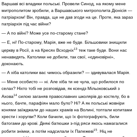
Варшаві всі владики польські. Провели Синод, на якому мене
митрополитом зробили, а Варшавського митрополита Діонісія —
патріархом! Він, правда, ще не дав згоди на це. Проте, яка зараз
патріархія під час війни?
— А по війні? Може усе по-старому стане?
— Е, ні! По-старому, Марія, вже не буде. Більшовики знищили
13
церкву в Росії, а на Кресях Всходніх
теж таке буде. Вони нас
ненавидять. Католики не добили, так свої, «єдиновірні»,
доконають.
— А хіба католики вас чимось образили? — здивувалася Марія.
— Мене особисто — ні. Але хіба ти не чула, що робилося по
селах? Ніхто тобі не розповідав, як ксендз Мільоковський з
14
Ахова
силою заганяв православних школярів до костелу, бо в
нього, бачте, парафіян мало було? Ні? А як польські жовніри
конями заїжджали до наших храмів на Волині, топтали копитами
хрести і хоругви? Коли бачили, що їх фотографують, били
батогами до крові. Деякі батюшки з-під ряси якось намагалися
15
робити знімки, а потім надсилали їх Папежеві
. Ніц не