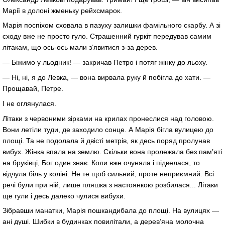
Марії в долоні жменьку рейхсмарок.
Марія поспіхом сховала в пазуху залишки фамільного скарбу. А зі
сходу вже не просто гуло. Страшенний гуркіт передував самим
літакам, що ось-ось мали з’явитися з-за дерев.
— Біжимо у льодник! — закричав Петро і потяг жінку до льоху.
— Ні, ні, я до Левка, — вона вирвала руку й побігла до хати. —
Прощавай, Петре.
І не оглянулася.
Літаки з червоними зірками на крилах пронеслися над головою.
Вони летіли туди, де заходило сонце. А Марія бігла вулицею до
площі. Та не подолала й двісті метрів, як десь поряд пролунав
вибух. Жінка впала на землю. Скільки вона пролежала без пам’яті
на бруківці, Бог один знає. Коли вже очуняла і підвелася, то
відчула біль у коліні. Не те щоб сильний, проте неприємний. Всі
речі були при ній, лише пляшка з настоянкою розбилася... Літаки
ще гули і десь далеко чулися вибухи.
Зібравши манатки, Марія пошкандибала до площі. На вулицях —
ані душі. Шибки в будинках повилітали, а дерев’яна молочна