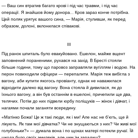
— Ваш син втратив багато крові і під час травми, і під час
операції. Я знайшов йому донора... Кров зараз конче потрібна.
Цей поляк урятує вашого сина, — Марія, стуливши, як перед
образом, долоні, вклонилася співакові.
ІІІ
Під ранок шпиталь було евакуйовано. Ешелон, майже вщент
заповнений пораненими, рухався на захід. В Бресті стояли
більше години, тому що паровоз заправляли вугіллям і водою. На
перон повиходили офіцери — перепалити. Марія теж вибігла з
вагону, аби купити якогось провіанту, однак не наважилася
відходити далеко від вагону. Вона стояла й дивилася, як до
їхнього вагону, а він був останнім в ешелоні, причепили ще два,
телячих. Потім до них підвели юрбу поліщуків — жінок і дівчат, і
нагаями почали заганяти всередину.
«Матінко Божа! Це ж такі люди, як і ми! Але нас не б’ють, ще й
лікують. Як там мої дівчатка? Чи не знущаються з них? Чи живі мої
голубоньки?» — думала вона і по щоках матері потекли ручаї. Їй
шкода було своїх земляків, але чим їм зарадиш?