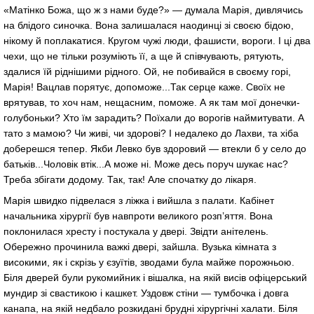
«Матінко Божа, що ж з нами буде?» — думала Марія, дивлячись
на блідого синочка. Вона залишалася наодинці зі своєю бідою,
нікому й поплакатися. Кругом чужі люди, фашисти, вороги. І ці два
чехи, що не тільки розуміють її, а ще й співчувають, рятують,
здалися їй ріднішими рідного. Ой, не побивайся в своєму горі,
Марія! Вацлав порятує, допоможе...Так серце каже. Своїх не
врятував, то хоч нам, нещасним, поможе. А як там мої донечки-
голубоньки? Хто їм зарадить? Поїхали до ворогів наймитувати. А
тато з мамою? Чи живі, чи здорові? І недалеко до Лахви, та хіба
доберешся тепер. Якби Левко був здоровий — втекли б у село до
батьків...Чоловік втік...А може ні. Може десь поруч шукає нас?
Треба збігати додому. Так, так! Але спочатку до лікаря.
Марія швидко підвелася з ліжка і вийшла з палати. Кабінет
начальника хірургії був навпроти великого розп’яття. Вона
поклонилася хресту і постукала у двері. Звідти анітелень.
Обережно прочинила важкі двері, зайшла. Вузька кімната з
високими, як і скрізь у єзуїтів, зводами була майже порожньою.
Біля дверей були рукомийник і вішалка, на якій висів офіцерський
мундир зі свастикою і кашкет. Уздовж стіни — тумбочка і довга
канапа, на якій недбало розкидані брудні хірургічні халати. Біля