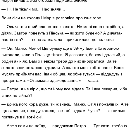
Марія вийшла з-за огорожі і підійшла ближче.
— Ні. Не тікали ми... Нас зняли...
Вони сіли на колоду і Марія розповіла про їхнє горе.
— Ось чого я прийшла по твоє золото. Не мені воно потрібно, а
дітям. Завтра повезуть з Пінська — як жити будемо? А дівчата-
ластівчата?.. — вона заплакала і прихилилася до чоловіка.
— Ой, Маню, Маню! Цю буньку ще в 39-му Іван з Катериною
викопали, коли в Польщу тікали. Я дозволив, бо хоч і далекий, а
родич як ніяк. Вам з Левком треба до них вибиратися. За те
золото вони пекарню відкрили. А золото моє, тобто наше. Вони
мусять прийняти вас. Іван обіцяв, як обживуться — віддадуть з
процентами. «Отшимаш одшкодованнє!» — казав.
— Петре, я не вірю, що ти йому все віддав. Та і яка пекарня, хіба
в них не війна?!
— Дочка його хора дуже, ти ж знаєш, Маню. От я і пожалів їх. А те
що залишив, правду кажеш, все тобі віддам. Чуєш? — він пильно
поглянув в її вогкі очі.
— Але з вами не поїду, — продовжив Петро. — Тут хати, треба їх