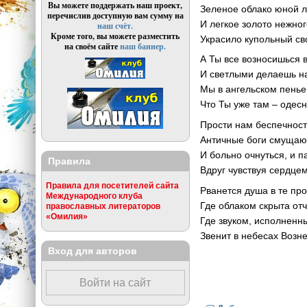
Вы можете поддержать наш проект,
Зеленое облако юной л
перечислив доступную вам сумму на
И легкое золото нежно
наш счёт.
Кроме того, вы можете разместить
Украсило купольный св
на своём сайте
наш баннер.
А Ты все возносишься
И светлыми делаешь н
Мы в ангельском пенье
Что Ты уже там – одес
Прости нам беспечност
Античные боги смущают
И больно очнуться, и п
Правила
Вдруг чувствуя сердцем
Правила для посетителей сайта
Рванется душа в те пр
Международного клуба
Где облаком скрыта отч
православных литераторов
«Омилия»
Где звуком, исполненн
Звенит в небесах Возн
Вход для авторов
Войти на сайт