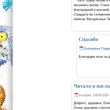
Катя, Ваши легкие и юн
весеннего ритма. Стихи
благородный и высокий,
Страдала бы склерозом 
небесах Воскресенье Тв
Спасибо
Екатерина Глад
Благодарю всех за 
Читала и насл
Альфия
, 13/05/2010 
Доброго, здоровья, Ека
Очень красивое стихотв