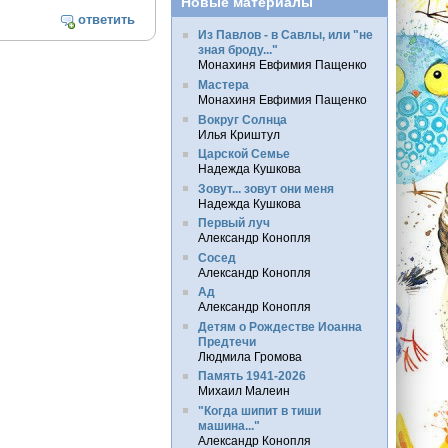
Новые материалы
ответить
Из Павлов - в Савлы, или "не
зная броду..."
Монахиня Евфимия Пащенко
Мастера
Монахиня Евфимия Пащенко
Вокруг Солнца
Илья Криштул
Царской Семье
Надежда Кушкова
Зовут... зовут они меня
Надежда Кушкова
Первый луч
Александр Конопля
Сосед
Александр Конопля
Ад
Александр Конопля
Детям о Рождестве Иоанна
Предтечи
Людмила Громова
Память 1941-2026
Михаил Малеин
"Когда шипит в тиши
машина..."
Александр Конопля