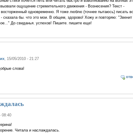
ые стихи хочется петь или читать быстро и взволнованно на волнах эт
 вызвали ощущение стремительного движения - Вознесения? Текст -
 восторженный одновременно. Я тоже люблю (точнее пытаюсь) писать во
- сказала бы. что это мои. В общем, здорово! Хожу и повторяю: "Звенит
ое..." До свиданья. успехов! Пишите. пишите еще!
ких
, 15/05/2010 - 21:27
добрые слова!
отв
аждалась
- 08:40
терина!
орение. Читала и наслаждалась.