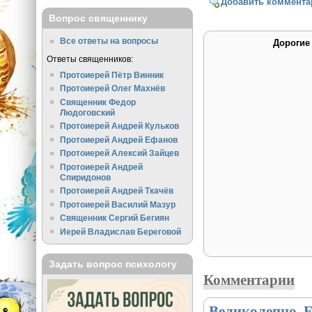
Добавить коммента
Вопрос священнику
Все ответы на вопросы
Дорогие
Ответы священников:
Протоиерей Пётр Винник
Протоиерей Олег Махнёв
Священник Федор
Людоговский
Протоиерей Андрей Кульков
Протоиерей Андрей Ефанов
Протоиерей Алексий Зайцев
Протоиерей Андрей
Спиридонов
Протоиерей Андрей Ткачёв
Протоиерей Василий Мазур
Священник Сергий Бегиян
Иерей Владислав Береговой
Задать вопрос психологу
Комментарии
Великолепно, 