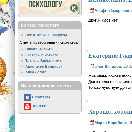
Альфия Умарханов
Других слов нет.
Вопрос психологу
Все ответы на вопросы
Ответы православных психологов:
Никита Яночкин
Екатерине Глад
Екатерина Усачева
Татьяна Бобровских
Олег Данилов
, 20/0
Анастасия Бондарук
Анна Лелик
Мне очень понравилось
Даже желанье появилось
Мы в социальных сетях
Только чувствую до так
ВКонтакте
YouTube
Хорошо, хорош
Мария Коробова
, 1