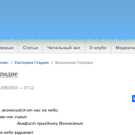
тервью
Статьи
Читальный зал
О клубе
Медиага
илии»
Екатерина Гладких
Вознесение Господне
сподне
13/05/2010 — 07:12
ыйся от нас на небо,
с сирых.
азднику Вознесения
 в небо вздымает