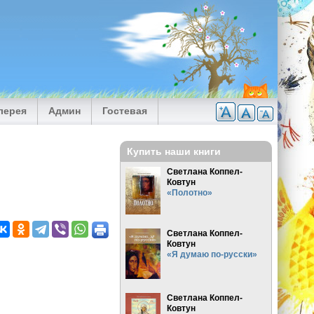
лерея
Админ
Гостевая
Купить наши книги
Светлана Коппел-
Ковтун
«Полотно»
Светлана Коппел-
Ковтун
«Я думаю по-русски»
Светлана Коппел-
Ковтун