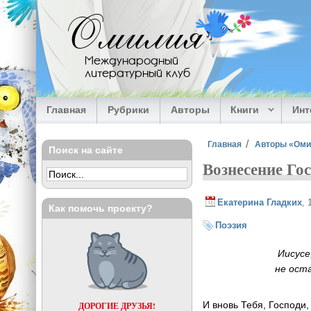
Перейти к основному содержанию
Омилия
Международный
литературный клуб
Главная
Рубрики
Авторы
Книги
Ин
Вы здесь
Главная
Авторы «Ом
Поиск на сайте
Вознесение Го
Екатерина Гладких
, 
Как помочь проекту?
Поэзия
Иисусе, вознес
не остави на
Акафист пр
И вновь Тебя, Господи,
ДОРОГИЕ ДРУЗЬЯ!