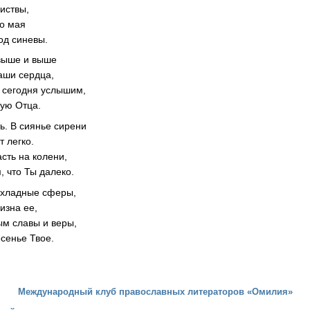
иствы,
го мая
од синевы.
 выше и выше
аши сердца,
 сегодня услышим,
ную Отца.
ь. В сиянье сирени
 легко.
асть на колени,
, что Ты далеко.
охладные сферы,
изна ее,
ым славы и веры,
есенье Твое.
Международный клуб православных литераторов «Омилия»