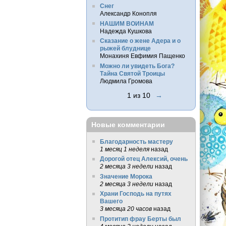
Снег
Александр Конопля
НАШИМ ВОИНАМ
Надежда Кушкова
Сказание о жене Адера и о
рыжей блуднице
Монахиня Евфимия Пащенко
Можно ли увидеть Бога?
Тайна Святой Троицы
Людмила Громова
1 из 10
→
Новые комментарии
Благодарность мастеру
1 месяц 1 неделя
назад
Дорогой отец Алексий, очень
2 месяца 3 недели
назад
Значение Морока
2 месяца 3 недели
назад
Храни Господь на путях
Вашего
3 месяца 20 часов
назад
Протитип фрау Берты был