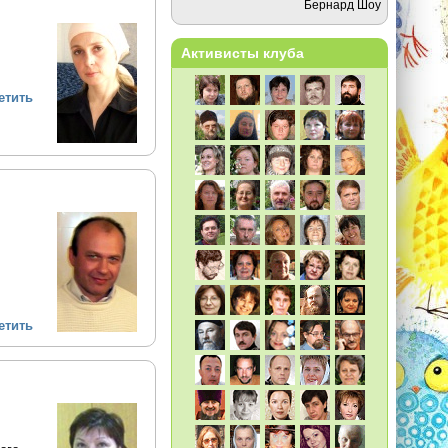
Бернард Шоу
Активисты клуба
етить
етить