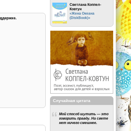
Светлана Коппел-
Ковтун
«Жена Океана
(DiskBook)»
ддержке.
Случайная цитата
Мой способ шутить — это
говорить правду. На свете
нет ничего смешнее.