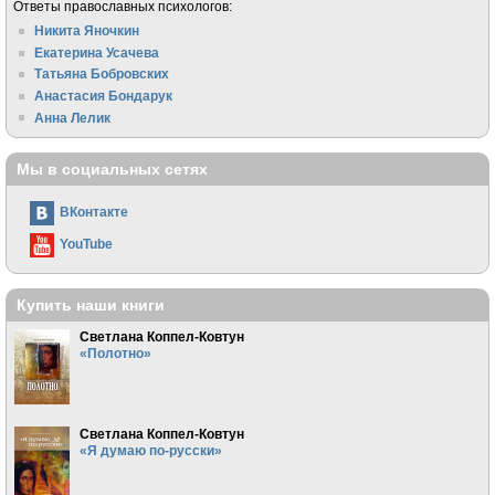
Ответы православных психологов:
Никита Яночкин
Екатерина Усачева
Татьяна Бобровских
Анастасия Бондарук
Анна Лелик
Мы в социальных сетях
ВКонтакте
YouTube
Купить наши книги
Светлана Коппел-Ковтун
«Полотно»
Светлана Коппел-Ковтун
«Я думаю по-русски»