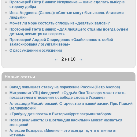
Протоиерей Пётр Винник: Искушение — шанс сделать выбор в
сторону добра
Инна Андреева (Сапега): «Святые могут быть очень близкими
людьми»
Может ли море состоять сплошь из «Девятых валов»?
Протоиерей Пётр Винник: «Для любящего отца мы всегда будем
детьми, несмотря на возраст»
Протоиерей Андрей Спиридонов: «Озабоченность собой
замаскирована лозунгами веры»
О рассуждении и осуждении
←
2 из 10
→
Новые статьи
Запад повышает ставку на поражение России (Пётр Акопов)
Митрополит УПЦ Феодосий: «Судьба Яна Таксюра может стать
показателем отношения к свободе слова в Украине»
Алек­сандр Михайловский: Старчество в нашей жизни. Прп. Паисий
Величковский
«Трибуну для поэта» в Екатеринбурге закрыли забором
Новая реальность: В Шотландии насильник может назваться
женщиной
Алексей Козырев: «Мнение – это всегда то, что отлично от
истины»