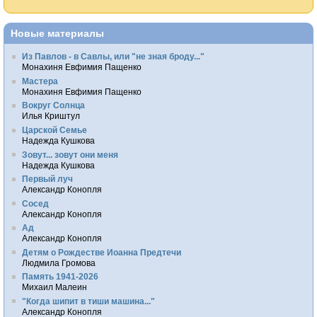
Новые материалы
Из Павлов - в Савлы, или "не зная броду..."
Монахиня Евфимия Пащенко
Мастера
Монахиня Евфимия Пащенко
Вокруг Солнца
Илья Криштул
Царской Семье
Надежда Кушкова
Зовут... зовут они меня
Надежда Кушкова
Первый луч
Александр Конопля
Сосед
Александр Конопля
Ад
Александр Конопля
Детям о Рождестве Иоанна Предтечи
Людмила Громова
Память 1941-2026
Михаил Малеин
"Когда шипит в тиши машина..."
Александр Конопля