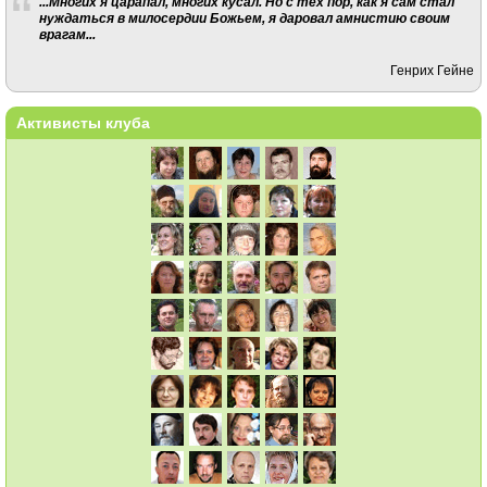
...Многих я царапал, многих кусал. Но с тех пор, как я сам стал
нуждаться в милосердии Божьем, я даровал амнистию своим
врагам...
Генрих Гейне
Активисты клуба