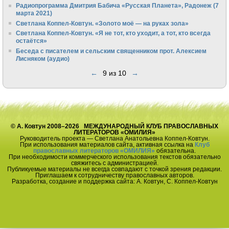
Радиопрограмма Дмитрия Бабича «Русская Планета», Радонеж (7
марта 2021)
Светлана Коппел-Ковтун. «Золото моё — на руках зола»
Светлана Коппел-Ковтун. «Я не тот, кто уходит, а тот, кто всегда
остаётся»
Беседа с писателем и сельским священником прот. Алексием
Лисняком (аудио)
←
9 из 10
→
© А. Ковтун 2008–2026 МЕЖДУНАРОДНЫЙ КЛУБ ПРАВОСЛАВНЫХ
ЛИТЕРАТОРОВ «ОМИЛИЯ»
Руководитель проекта — Светлана Анатольевна Коппел-Ковтун.
При использования материалов сайта, активная ссылка на
Клуб
православных литераторов «ОМИЛИЯ»
обязательна.
При необходимости коммерческого использования текстов обязательно
свяжитесь с администрацией.
Публикуемые материалы не всегда совпадают с точкой зрения редакции.
Приглашаем к сотрудничеству православных авторов.
Разработка, создание и поддержка сайта: А. Ковтун, С. Коппел-Ковтун