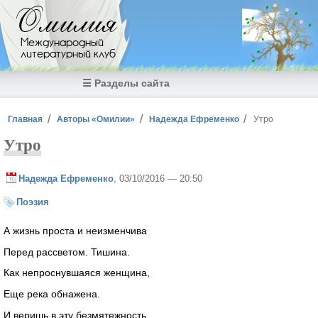
Перейти к основному содержанию
Омилия
Международный
литературный клуб
☰ Разделы сайта
Вы здесь
Главная
Авторы «Омилии»
Надежда Ефременко
Утро
Утро
Надежда Ефременко
, 03/10/2016 — 20:50
Поэзия
А жизнь проста и неизменчива
Перед рассветом. Тишина.
Как непроснувшаяся женщина,
Еще река обнажена.
И веришь в эту безмятежность,