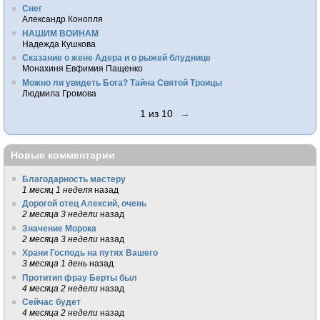
Снег
Александр Конопля
НАШИМ ВОИНАМ
Надежда Кушкова
Сказание о жене Адера и о рыжей блуднице
Монахиня Евфимия Пащенко
Можно ли увидеть Бога? Тайна Святой Троицы
Людмила Громова
1 из 10
→
Новые комментарии
Благодарность мастеру
1 месяц 1 неделя
назад
Дорогой отец Алексий, очень
2 месяца 3 недели
назад
Значение Морока
2 месяца 3 недели
назад
Храни Господь на путях Вашего
3 месяца 1 день
назад
Протитип фрау Берты был
4 месяца 2 недели
назад
Сейчас будет
4 месяца 2 недели
назад