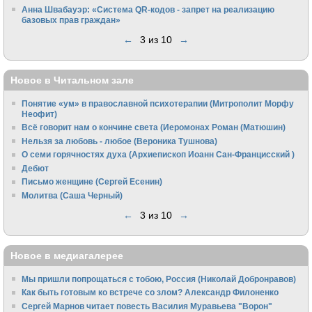
Анна Швабауэр: «Система QR-кодов - запрет на реализацию
базовых прав граждан»
←
3 из 10
→
Новое в Читальном зале
Понятие «ум» в православной психотерапии (Митрополит Морфу
Неофит)
Всё говорит нам о кончине света (Иеромонах Роман (Матюшин)
Нельзя за любовь - любое (Вероника Тушнова)
О семи горячностях духа (Архиепископ Иоанн Сан-Францисский )
Дебют
Письмо женщине (Сергей Есенин)
Молитва (Саша Черный)
←
3 из 10
→
Новое в медиагалерее
Мы пришли попрощаться с тобою, Россия (Николай Добронравов)
Как быть готовым ко встрече со злом? Александр Филоненко
Сергей Марнов читает повесть Василия Муравьева "Ворон"