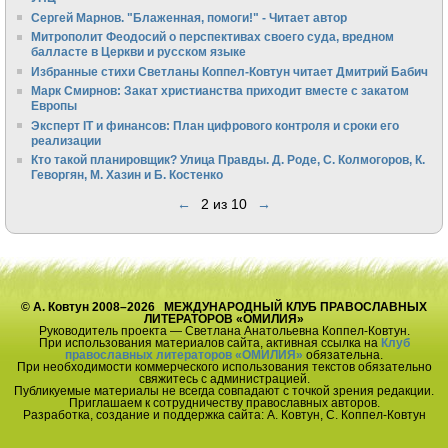
Сергей Марнов. "Блаженная, помоги!" - Читает автор
Митрополит Феодосий о перспективах своего суда, вредном
балласте в Церкви и русском языке
Избранные стихи Светланы Коппел-Ковтун читает Дмитрий Бабич
Марк Смирнов: Закат христианства приходит вместе с закатом
Европы
Эксперт IT и финансов: План цифрового контроля и сроки его
реализации
Кто такой планировщик? Улица Правды. Д. Роде, С. Колмогоров, К.
Геворгян, М. Хазин и Б. Костенко
←
2 из 10
→
© А. Ковтун 2008–2026 МЕЖДУНАРОДНЫЙ КЛУБ ПРАВОСЛАВНЫХ
ЛИТЕРАТОРОВ «ОМИЛИЯ»
Руководитель проекта — Светлана Анатольевна Коппел-Ковтун.
При использования материалов сайта, активная ссылка на
Клуб
православных литераторов «ОМИЛИЯ»
обязательна.
При необходимости коммерческого использования текстов обязательно
свяжитесь с администрацией.
Публикуемые материалы не всегда совпадают с точкой зрения редакции.
Приглашаем к сотрудничеству православных авторов.
Разработка, создание и поддержка сайта: А. Ковтун, С. Коппел-Ковтун