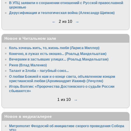
В УПЦ заявили о сохранении отношений с Русской православной
церковью
Дерусификация и теологическая война (Александр Щипков)
←
2 из 10
→
Новое в Читальном зале
Коль хочешь жить, то, жизнь любя (Лариса Миллер)
Конечно, в лужах есть окошко... (Роальд Мандельштам)
Вечерами в застывших улицах... (Роальд Мандельштам)
Ржев (Влад Маленко)
Талант и Злоба – пагубный союз...
О любви Божией к нам и о конце света, объявленном концом
христианской любви (Архимандрит Иакинф (Унчуляк)
Игорь Волгин: «Пророчества Достоевского о судьбе России
сбываются»
1 из 10
→
Новое в медиагалерее
Митрополит Феодосий об инициативе скорого проведения Собора
УПЦ