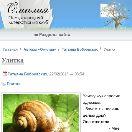
Перейти к основному содержанию
Омилия
Международный
литературный клуб
☰ Разделы сайта
Вы здесь
Главная
Авторы «Омилии»
Татьяна Бобровских
Улитка
Улитка
Татьяна Бобровских
, 22/02/2013 — 08:54
Притчи
Улитку жук спросил
однажды:
- Зачем ты носишь
целый дом?
Она ответила:
- Мне