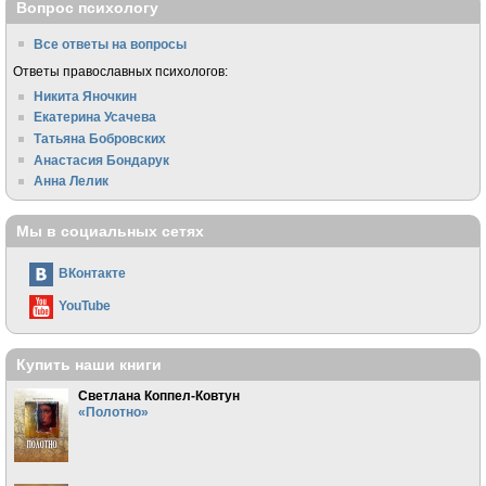
Вопрос психологу
Все ответы на вопросы
Ответы православных психологов:
Никита Яночкин
Екатерина Усачева
Татьяна Бобровских
Анастасия Бондарук
Анна Лелик
Мы в социальных сетях
ВКонтакте
YouTube
Купить наши книги
Светлана Коппел-Ковтун
«Полотно»