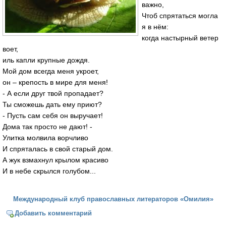
важно,
Чтоб спрятаться могла
я в нём:
когда настырный ветер
воет,
иль капли крупные дождя.
Мой дом всегда меня укроет,
он – крепость в мире для меня!
- А если друг твой пропадает?
Ты сможешь дать ему приют?
- Пусть сам себя он выручает!
Дома так просто не дают! -
Улитка молвила ворчливо
И спряталась в свой старый дом.
А жук взмахнул крылом красиво
И в небе скрылся голубом...
Международный клуб православных литераторов «Омилия»
Добавить комментарий