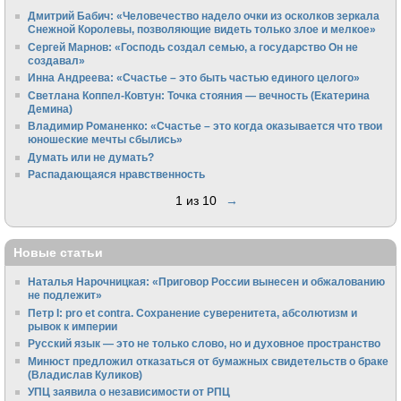
Дмитрий Бабич: «Человечество надело очки из осколков зеркала
Снежной Королевы, позволяющие видеть только злое и мелкое»
Сергей Марнов: «Господь создал семью, а государство Он не
создавал»
Инна Андреева: «Счастье – это быть частью единого целого»
Светлана Коппел-Ковтун: Точка стояния — вечность (Екатерина
Демина)
Владимир Романенко: «Счастье – это когда оказывается что твои
юношеские мечты сбылись»
Думать или не думать?
Распадающаяся нравственность
1 из 10
→
Новые статьи
Наталья Нарочницкая: «Приговор России вынесен и обжалованию
не подлежит»
Петр I: pro et contra. Сохранение суверенитета, абсолютизм и
рывок к империи
Русский язык — это не только слово, но и духовное пространство
Минюст предложил отказаться от бумажных свидетельств о браке
(Владислав Куликов)
УПЦ заявила о независимости от РПЦ