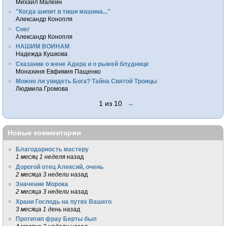
Михаил Малеин
"Когда шипит в тиши машина..."
Александр Конопля
Снег
Александр Конопля
НАШИМ ВОИНАМ
Надежда Кушкова
Сказание о жене Адера и о рыжей блуднице
Монахиня Евфимия Пащенко
Можно ли увидеть Бога? Тайна Святой Троицы
Людмила Громова
1 из 10
→
Новые комментарии
Благодарность мастеру
1 месяц 1 неделя
назад
Дорогой отец Алексий, очень
2 месяца 3 недели
назад
Значение Морока
2 месяца 3 недели
назад
Храни Господь на путях Вашего
3 месяца 1 день
назад
Протитип фрау Берты был