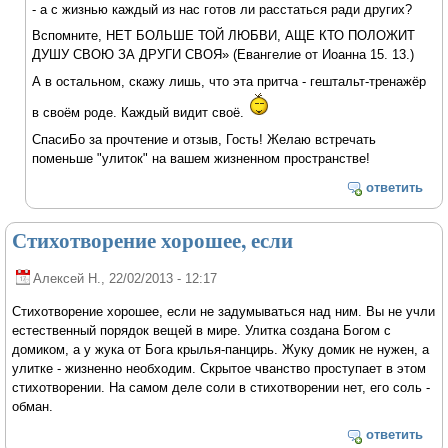
- а с жизнью каждый из нас готов ли расстаться ради других?
Вспомните, НЕТ БОЛЬШЕ ТОЙ ЛЮБВИ, АЩЕ КТО ПОЛОЖИТ
ДУШУ СВОЮ ЗА ДРУГИ СВОЯ» (Евангелие от Иоанна 15. 13.)
А в остальном, скажу лишь, что эта притча - гештальт-тренажёр
в своём роде. Каждый видит своё.
СпасиБо за прочтение и отзыв, Гость! Желаю встречать
поменьше "улиток" на вашем жизненном пространстве!
ответить
Стихотворение хорошее, если
Алексей Н.
, 22/02/2013 - 12:17
Стихотворение хорошее, если не задумываться над ним. Вы не учли
естественный порядок вещей в мире. Улитка создана Богом с
домиком, а у жука от Бога крылья-панцирь. Жуку домик не нужен, а
улитке - жизненно необходим. Скрытое чванство проступает в этом
стихотворении. На самом деле соли в стихотворении нет, его соль -
обман.
ответить