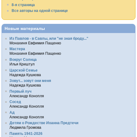
8-я страница
Все авторы на одной странице
Новые материалы
Из Павлов - в Савлы, или "не зная броду..."
Монахиня Евфимия Пащенко
Мастера
Монахиня Евфимия Пащенко
Вокруг Солнца
Илья Криштул
Царской Семье
Надежда Кушкова
Зовут... зовут они меня
Надежда Кушкова
Первый луч
Александр Конопля
Сосед
Александр Конопля
Ад
Александр Конопля
Детям о Рождестве Иоанна Предтечи
Людмила Громова
Память 1941-2026