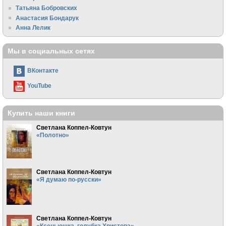
Татьяна Бобровских
Анастасия Бондарук
Анна Лелик
Мы в социальных сетях
ВКонтакте
YouTube
Купить наши книги
Светлана Коппел-Ковтун
«Полотно»
Светлана Коппел-Ковтун
«Я думаю по-русски»
Светлана Коппел-Ковтун
«Ксеньюшка, голубка Христова»