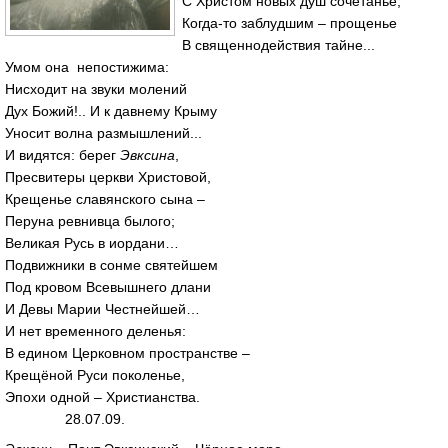
С Христом новых душ сочетанье;
Когда-то заблудшим – прощенье
В священнодействия тайне...
Умом она непостижима:
Нисходит на звуки молений
Дух Божий!.. И к давнему Крыму
Уносит волна размышлений...
И видятся: берег
Эвксина
,
Пресвитеры церкви Христовой,
Крещенье славянского сына –
Перуна ревнивца былого;
Великая Русь в иордани…
Подвижники в сонме святейшем
Под кровом Всевышнего длани
И Девы Марии Честнейшей…
И нет временного деленья:
В едином Церковном пространстве –
Крещёной Руси поколенье,
Эпохи одной – Христианства.
28.07.09.