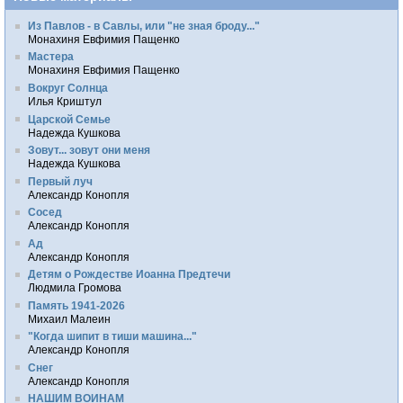
Из Павлов - в Савлы, или "не зная броду..."
Монахиня Евфимия Пащенко
Мастера
Монахиня Евфимия Пащенко
Вокруг Солнца
Илья Криштул
Царской Семье
Надежда Кушкова
Зовут... зовут они меня
Надежда Кушкова
Первый луч
Александр Конопля
Сосед
Александр Конопля
Ад
Александр Конопля
Детям о Рождестве Иоанна Предтечи
Людмила Громова
Память 1941-2026
Михаил Малеин
"Когда шипит в тиши машина..."
Александр Конопля
Снег
Александр Конопля
НАШИМ ВОИНАМ