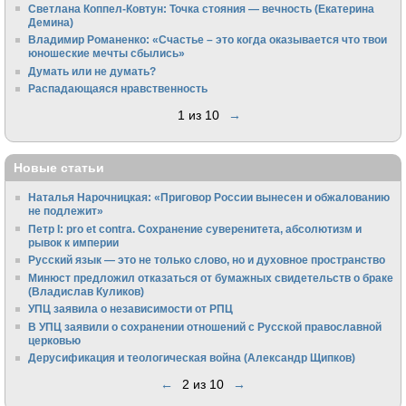
Светлана Коппел-Ковтун: Точка стояния — вечность (Екатерина
Демина)
Владимир Романенко: «Счастье – это когда оказывается что твои
юношеские мечты сбылись»
Думать или не думать?
Распадающаяся нравственность
1 из 10
→
Новые статьи
Наталья Нарочницкая: «Приговор России вынесен и обжалованию
не подлежит»
Петр I: pro et contra. Сохранение суверенитета, абсолютизм и
рывок к империи
Русский язык — это не только слово, но и духовное пространство
Минюст предложил отказаться от бумажных свидетельств о браке
(Владислав Куликов)
УПЦ заявила о независимости от РПЦ
В УПЦ заявили о сохранении отношений с Русской православной
церковью
Дерусификация и теологическая война (Александр Щипков)
←
2 из 10
→