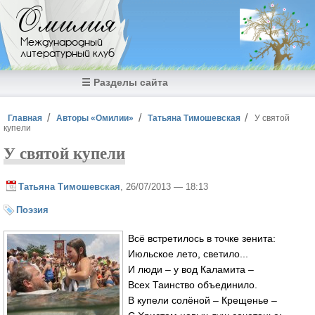
Перейти к основному содержанию
Омилия
Международный
литературный клуб
☰ Разделы сайта
Вы здесь
Главная
Авторы «Омилии»
Татьяна Тимошевская
У святой
купели
У святой купели
Татьяна Тимошевская
, 26/07/2013 — 18:13
Поэзия
Всё встретилось в точке зенита:
Июльское лето, светило...
И люди – у вод Каламита –
Всех Таинство объединило.
В купели солёной – Крещенье –