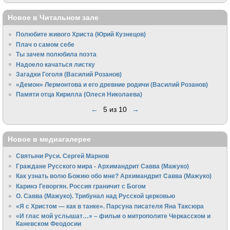
Новое в Читальном зале
Полюбите живого Христа (Юрий Кузнецов)
Плач о самом себе
Ты зачем полюбила поэта
Надоело качаться листку
Загадки Гоголя (Василий Розанов)
«Демон» Лермонтова и его древние родичи (Василий Розанов)
Памяти отца Кирилла (Олеся Николаева)
←
5 из 10
→
Новое в медиагалерее
Святыни Руси. Сергей Марнов
Граждане Русского мира - Архимандрит Савва (Мажуко)
Как узнать волю Божию обо мне? Архимандрит Савва (Мажуко)
Каринэ Геворгян. Россия граничит с Богом
О. Савва (Мажуко). Трибунал над Русской церковью
«Я с Христом — как в танке». Парсуна писателя Яна Таксюра
«И глас мой услышат…» – фильм о митрополите Черкасском и
Каневском Феодосии