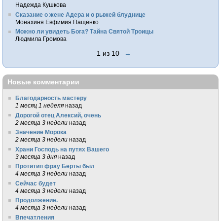
Надежда Кушкова
Сказание о жене Адера и о рыжей блуднице
Монахиня Евфимия Пащенко
Можно ли увидеть Бога? Тайна Святой Троицы
Людмила Громова
1 из 10
→
Новые комментарии
Благодарность мастеру
1 месяц 1 неделя
назад
Дорогой отец Алексий, очень
2 месяца 3 недели
назад
Значение Морока
2 месяца 3 недели
назад
Храни Господь на путях Вашего
3 месяца 3 дня
назад
Протитип фрау Берты был
4 месяца 3 недели
назад
Сейчас будет
4 месяца 3 недели
назад
Продолжение.
4 месяца 3 недели
назад
Впечатления