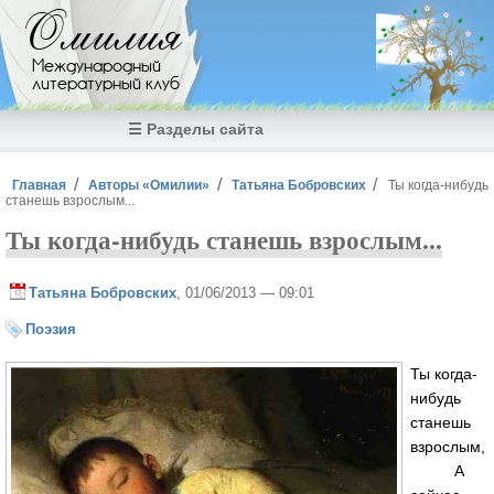
Перейти к основному содержанию
Омилия
Международный
литературный клуб
☰ Разделы сайта
Вы здесь
Главная
Авторы «Омилии»
Татьяна Бобровских
Ты когда-нибудь
станешь взрослым...
Ты когда-нибудь станешь взрослым...
Татьяна Бобровских
, 01/06/2013 — 09:01
Поэзия
Ты когда-
нибудь
станешь
взрослым,
А