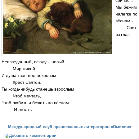
сейчас...
Мы бежим
налегке по
вёснам -
Свет
из глаз!
Неизведанный, всюду – новый
Мир живой.
И душа твоя под покровом -
Крест Святой.
Ты когда-нибудь станешь взрослым
Чтоб мечтать,
Чтоб любить и бежать по вёснам
И летать...
Международный клуб православных литераторов «Омилия»
Добавить комментарий