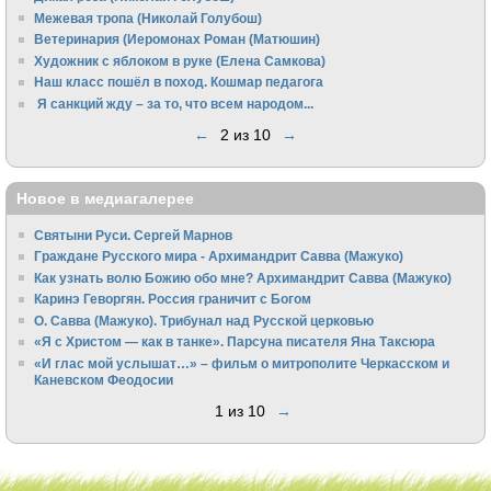
Межевая тропа (Николай Голубош)
Ветеринария (Иеромонах Роман (Матюшин)
Художник с яблоком в руке (Елена Самкова)
Наш класс пошёл в поход. Кошмар педагога
Я санкций жду – за то, что всем народом...
←
2 из 10
→
Новое в медиагалерее
Святыни Руси. Сергей Марнов
Граждане Русского мира - Архимандрит Савва (Мажуко)
Как узнать волю Божию обо мне? Архимандрит Савва (Мажуко)
Каринэ Геворгян. Россия граничит с Богом
О. Савва (Мажуко). Трибунал над Русской церковью
«Я с Христом — как в танке». Парсуна писателя Яна Таксюра
«И глас мой услышат…» – фильм о митрополите Черкасском и
Каневском Феодосии
1 из 10
→