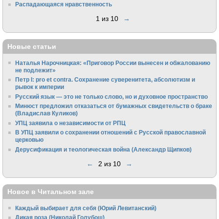
Распадающаяся нравственность
1 из 10
→
Новые статьи
Наталья Нарочницкая: «Приговор России вынесен и обжалованию
не подлежит»
Петр I: pro et contra. Сохранение суверенитета, абсолютизм и
рывок к империи
Русский язык — это не только слово, но и духовное пространство
Минюст предложил отказаться от бумажных свидетельств о браке
(Владислав Куликов)
УПЦ заявила о независимости от РПЦ
В УПЦ заявили о сохранении отношений с Русской православной
церковью
Дерусификация и теологическая война (Александр Щипков)
←
2 из 10
→
Новое в Читальном зале
Каждый выбирает для себя (Юрий Левитанский)
Дикая роза (Николай Голубош)