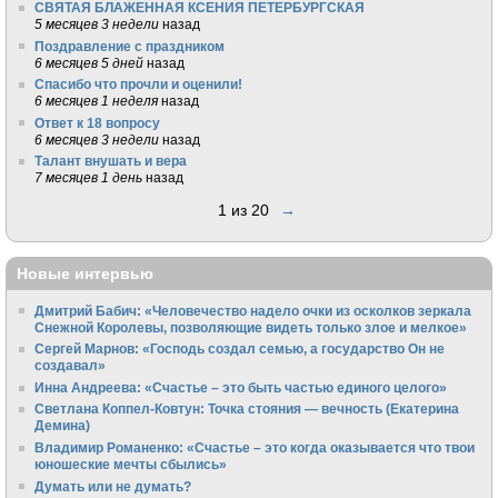
СВЯТАЯ БЛАЖЕННАЯ КСЕНИЯ ПЕТЕРБУРГСКАЯ
5 месяцев 3 недели
назад
Поздравление с праздником
6 месяцев 5 дней
назад
Спасибо что прочли и оценили!
6 месяцев 1 неделя
назад
Ответ к 18 вопросу
6 месяцев 3 недели
назад
Талант внушать и вера
7 месяцев 1 день
назад
1 из 20
→
Новые интервью
Дмитрий Бабич: «Человечество надело очки из осколков зеркала
Снежной Королевы, позволяющие видеть только злое и мелкое»
Сергей Марнов: «Господь создал семью, а государство Он не
создавал»
Инна Андреева: «Счастье – это быть частью единого целого»
Светлана Коппел-Ковтун: Точка стояния — вечность (Екатерина
Демина)
Владимир Романенко: «Счастье – это когда оказывается что твои
юношеские мечты сбылись»
Думать или не думать?