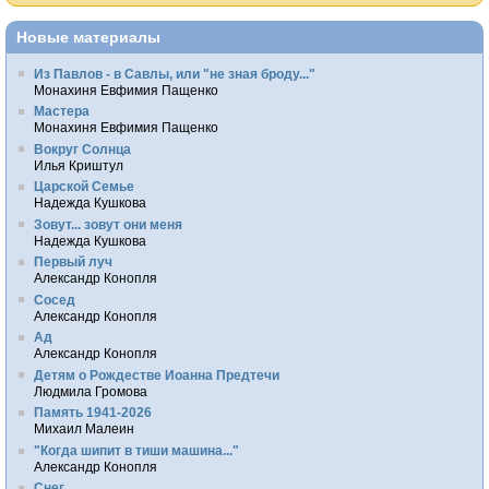
Новые материалы
Из Павлов - в Савлы, или "не зная броду..."
Монахиня Евфимия Пащенко
Мастера
Монахиня Евфимия Пащенко
Вокруг Солнца
Илья Криштул
Царской Семье
Надежда Кушкова
Зовут... зовут они меня
Надежда Кушкова
Первый луч
Александр Конопля
Сосед
Александр Конопля
Ад
Александр Конопля
Детям о Рождестве Иоанна Предтечи
Людмила Громова
Память 1941-2026
Михаил Малеин
"Когда шипит в тиши машина..."
Александр Конопля
Снег