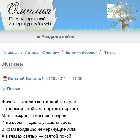
Перейти к основному содержанию
Омилия
Международный
литературный клуб
☰ Разделы сайта
Вы здесь
Главная
Авторы «Омилии»
Евгений Боровой
Жизнь
Жизнь
Евгений Боровой
, 31/05/2011 — 11:09
Поэзия
Жизнь — как зал картинной галереи:
Натюрморт, пейзаж, портрет, портрет,
Моды вскрик, отжившие ливреи,
И на всём — давно угасший свет...
В храм войдёшь: немеркнущие лики,
А в глазах святых — святой покой,