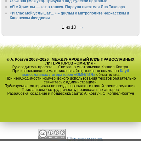
О. Савва (Мажуко). Трибунал над Русской церковью
«Я с Христом — как в танке». Парсуна писателя Яна Таксюра
«И глас мой услышат…» – фильм о митрополите Черкасском и
Каневском Феодосии
1 из 10
→
© А. Ковтун 2008–2026 МЕЖДУНАРОДНЫЙ КЛУБ ПРАВОСЛАВНЫХ
ЛИТЕРАТОРОВ «ОМИЛИЯ»
Руководитель проекта — Светлана Анатольевна Коппел-Ковтун.
При использования материалов сайта, активная ссылка на
Клуб
православных литераторов «ОМИЛИЯ»
обязательна.
При необходимости коммерческого использования текстов обязательно
свяжитесь с администрацией.
Публикуемые материалы не всегда совпадают с точкой зрения редакции.
Приглашаем к сотрудничеству православных авторов.
Разработка, создание и поддержка сайта: А. Ковтун, С. Коппел-Ковтун