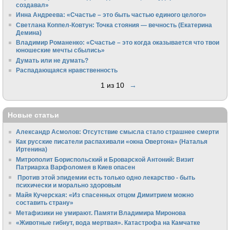
создавал»
Инна Андреева: «Счастье – это быть частью единого целого»
Светлана Коппел-Ковтун: Точка стояния — вечность (Екатерина
Демина)
Владимир Романенко: «Счастье – это когда оказывается что твои
юношеские мечты сбылись»
Думать или не думать?
Распадающаяся нравственность
1 из 10
→
Новые статьи
Александр Асмолов: Отсутствие смысла стало страшнее смерти
Как русские писатели распахивали «окна Овертона» (Наталья
Иртенина)
Митрополит Бориспольский и Броварской Антоний: Визит
Патриарха Варфоломея в Киев опасен
Против этой эпидемии есть только одно лекарство - быть
психически и морально здоровым
Майя Кучерская: «Из спасенных отцом Димитрием можно
составить страну»
Метафизики не умирают. Памяти Владимира Миронова
«Животные гибнут, вода мертвая». Катастрофа на Камчатке