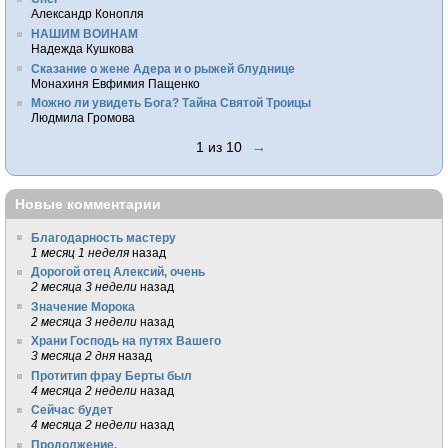
Александр Конопля
НАШИМ ВОИНАМ
Надежда Кушкова
Сказание о жене Адера и о рыжей блуднице
Монахиня Евфимия Пащенко
Можно ли увидеть Бога? Тайна Святой Троицы
Людмила Громова
1 из 10
→
Новые комментарии
Благодарность мастеру
1 месяц 1 неделя
назад
Дорогой отец Алексий, очень
2 месяца 3 недели
назад
Значение Морока
2 месяца 3 недели
назад
Храни Господь на путях Вашего
3 месяца 2 дня
назад
Протитип фрау Берты был
4 месяца 2 недели
назад
Сейчас будет
4 месяца 2 недели
назад
Продолжение.