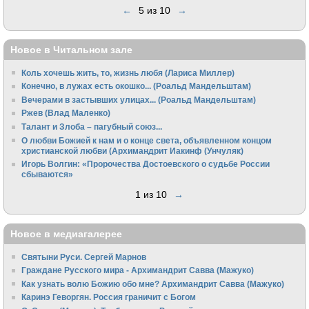
←
5 из 10
→
Новое в Читальном зале
Коль хочешь жить, то, жизнь любя (Лариса Миллер)
Конечно, в лужах есть окошко... (Роальд Мандельштам)
Вечерами в застывших улицах... (Роальд Мандельштам)
Ржев (Влад Маленко)
Талант и Злоба – пагубный союз...
О любви Божией к нам и о конце света, объявленном концом
христианской любви (Архимандрит Иакинф (Унчуляк)
Игорь Волгин: «Пророчества Достоевского о судьбе России
сбываются»
1 из 10
→
Новое в медиагалерее
Святыни Руси. Сергей Марнов
Граждане Русского мира - Архимандрит Савва (Мажуко)
Как узнать волю Божию обо мне? Архимандрит Савва (Мажуко)
Каринэ Геворгян. Россия граничит с Богом