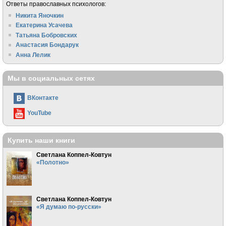
Ответы православных психологов:
Никита Яночкин
Екатерина Усачева
Татьяна Бобровских
Анастасия Бондарук
Анна Лелик
Мы в социальных сетях
ВКонтакте
YouTube
Купить наши книги
Светлана Коппел-Ковтун
«Полотно»
Светлана Коппел-Ковтун
«Я думаю по-русски»