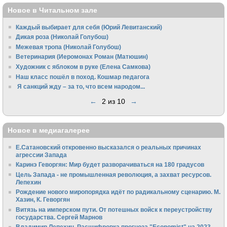
Новое в Читальном зале
Каждый выбирает для себя (Юрий Левитанский)
Дикая роза (Николай Голубош)
Межевая тропа (Николай Голубош)
Ветеринария (Иеромонах Роман (Матюшин)
Художник с яблоком в руке (Елена Самкова)
Наш класс пошёл в поход. Кошмар педагога
Я санкций жду – за то, что всем народом...
←
2 из 10
→
Новое в медиагалерее
Е.Сатановский откровенно высказался о реальных причинах
агрессии Запада
Каринэ Геворгян: Мир будет разворачиваться на 180 градусов
Цель Запада - не промышленная революция, а захват ресурсов.
Лепехин
Рождение нового миропорядка идёт по радикальному сценарию. М.
Хазин, К. Геворгян
Витязь на имперском пути. От потешных войск к переустройству
государства. Сергей Марнов
Владимир Лепехин. Расшифровка прогноза "Economist" на 2023