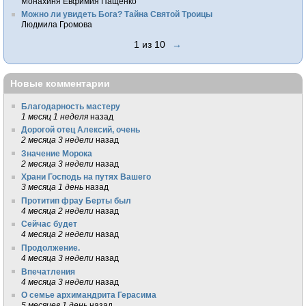
Монахиня Евфимия Пащенко
Можно ли увидеть Бога? Тайна Святой Троицы
Людмила Громова
1 из 10
→
Новые комментарии
Благодарность мастеру
1 месяц 1 неделя
назад
Дорогой отец Алексий, очень
2 месяца 3 недели
назад
Значение Морока
2 месяца 3 недели
назад
Храни Господь на путях Вашего
3 месяца 1 день
назад
Протитип фрау Берты был
4 месяца 2 недели
назад
Сейчас будет
4 месяца 2 недели
назад
Продолжение.
4 месяца 3 недели
назад
Впечатления
4 месяца 3 недели
назад
О семье архимандрита Герасима
5 месяцев 1 день
назад