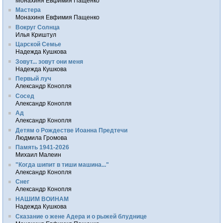
Монахиня Евфимия Пащенко
Мастера
Монахиня Евфимия Пащенко
Вокруг Солнца
Илья Криштул
Царской Семье
Надежда Кушкова
Зовут... зовут они меня
Надежда Кушкова
Первый луч
Александр Конопля
Сосед
Александр Конопля
Ад
Александр Конопля
Детям о Рождестве Иоанна Предтечи
Людмила Громова
Память 1941-2026
Михаил Малеин
"Когда шипит в тиши машина..."
Александр Конопля
Снег
Александр Конопля
НАШИМ ВОИНАМ
Надежда Кушкова
Сказание о жене Адера и о рыжей блуднице