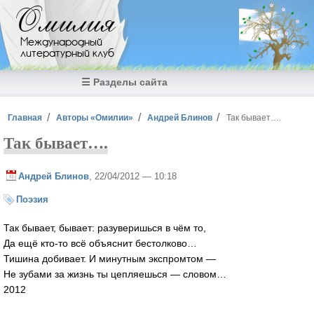
Перейти к основному содержанию
Омилия
Международный
литературный клуб
☰ Разделы сайта
Вы здесь
Главная
Авторы «Омилии»
Андрей Блинов
Так бывает….
Так бывает….
Андрей Блинов
, 22/04/2012 — 10:18
Поэзия
Так бывает, бывает: разуверишься в чём то,
Да ещё кто-то всё объяснит бестолково…
Тишина добивает. И минутным экспромтом —
Не зубами за жизнь ты цепляешься — словом…
2012