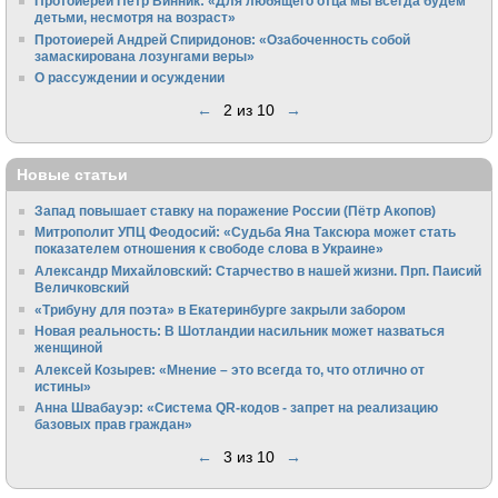
Протоиерей Пётр Винник: «Для любящего отца мы всегда будем
детьми, несмотря на возраст»
Протоиерей Андрей Спиридонов: «Озабоченность собой
замаскирована лозунгами веры»
О рассуждении и осуждении
←
2 из 10
→
Новые статьи
Запад повышает ставку на поражение России (Пётр Акопов)
Митрополит УПЦ Феодосий: «Судьба Яна Таксюра может стать
показателем отношения к свободе слова в Украине»
Алек­сандр Михайловский: Старчество в нашей жизни. Прп. Паисий
Величковский
«Трибуну для поэта» в Екатеринбурге закрыли забором
Новая реальность: В Шотландии насильник может назваться
женщиной
Алексей Козырев: «Мнение – это всегда то, что отлично от
истины»
Анна Швабауэр: «Система QR-кодов - запрет на реализацию
базовых прав граждан»
←
3 из 10
→