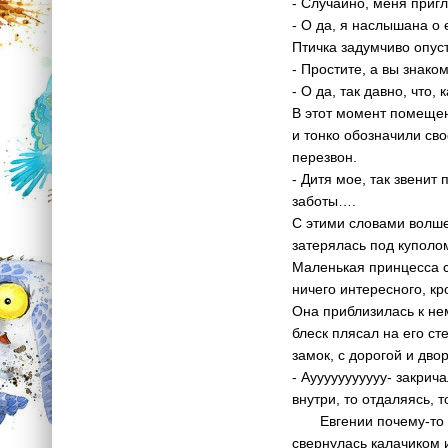
- Случайно, меня приг
- О да, я наслышана о 
Птичка задумчиво опус
- Простите, а вы знак
- О да, так давно, что
В этот момент помещен
и тонко обозначили сво
перезвон.
- Дитя мое, так звенит
заботы….
С этими словами волше
затерялась под куполо
Маленькая принцесса ст
ничего интересного, к
Она приблизилась к не
блеск плясал на его ст
замок, с дорогой и дво
- Аууууууууууу- закрич
внутри, то отдаляясь, 
Евгении почему-то оч
свернулась калачиком и