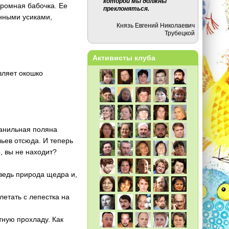
которой мы должны
громная бабочка. Ее
преклоняться.
инными усиками,
Князь Евгений Николаевич
Трубецкой
Активисты клуба
авляет окошко
ванильная поляна
льев отсюда. И теперь
о, вы не находит?
 ведь природа щедра и,
летать с лепестка на
ятную прохладу. Как