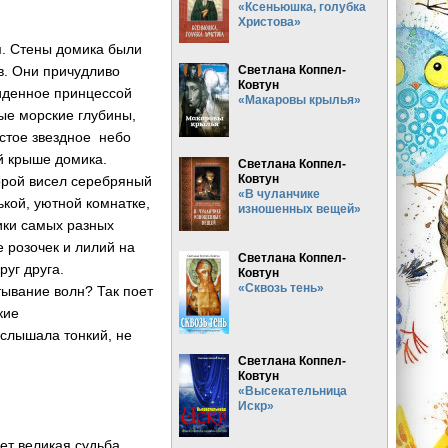
«Ксеньюшка, голубка
Христова»
м. Стены домика были
в. Они причудливо
Светлана Коппел-
Ковтун
виденное принцессой
«Макаровы крылья»
ые морские глубины,
истое звездное небо
й крыше домика.
Светлана Коппел-
Ковтун
торой висел серебряный
«В чуланчике
ькой, уютной комнатке,
изношенных вещей»
ики самых разных
е розочек и лилий на
Светлана Коппел-
уг друга.
Ковтун
«Сквозь тень»
тывание волн? Так поет
кие
ла тонкий, не
Светлана Коппел-
Ковтун
«Высекательница
Искр»
дет великая судьба,