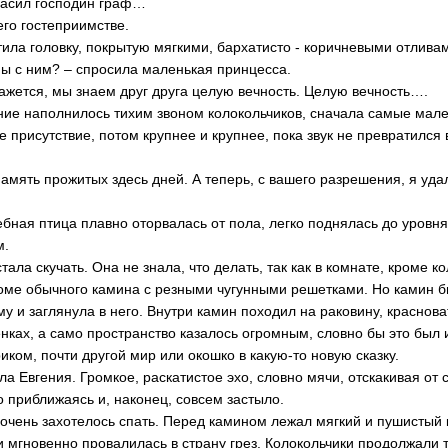
ласил господин граф…
его гостеприимстве.
тила головку, покрытую мягкими, бархатисто - коричневыми отлива
омы с ним? – спросила маленькая принцесса.
, кажется, мы знаем друг друга целую вечность. Целую вечность….
ие наполнилось тихим звоном колокольчиков, сначала самые мален
е присутствие, потом крупнее и крупнее, пока звук не превратился
 память прожитых здесь дней. А теперь, с вашего разрешения, я уда
бная птица плавно оторвалась от пола, легко поднялась до уровня
м.
ала скучать. Она не знала, что делать, так как в комнате, кроме к
роме обычного камина с резными чугунными решетками. Но камин 
му и заглянула в него. Внутри камин походил на раковину, красно
енках, а само пространство казалось огромным, словно бы это был и
риком, почти другой мир или окошко в какую-то новую сказку.
ала Евгения. Громкое, раскатистое эхо, словно мячи, отскакивая от 
то приближаясь и, наконец, совсем застыло.
ень захотелось спать. Перед камином лежал мягкий и пушистый к
 мгновенно провалилась в страну грез. Колокольчики продолжали то