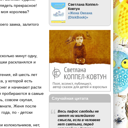
Светлана Коппел-
глядеть прекрасное!
Ковтун
, моя королева?
«Жена Океана
(DiskBook)»
оего замка, залитого
есколько минут одну,
ышки раскланялся и
гения, ей шесть лет
а, у которой есть
снег и начинают расти
ни пробираются в самые
Случайная цитата
ь, совсем скупая,
комнате, Женя после
Весь пафос свободы не
года, по - детски
имеет ни малейшего
смысла, если в человеке
нет святыни, перед
и колокольчиков, нет,