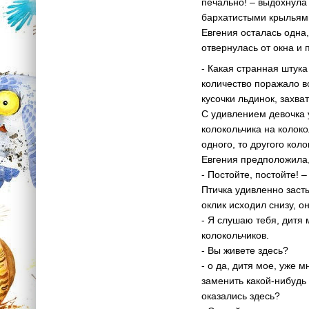
печально! – выдохнула
бархатистыми крыльями
Евгения осталась одна
отвернулась от окна и 
- Какая странная штук
количество поражало в
кусочки льдинок, захв
С удивлением девочка 
колокольчика на колок
одного, то другого кол
Евгения предположила, 
- Постойте, постойте! 
Птичка удивленно засты
оклик исходил снизу, о
- Я слушаю тебя, дитя 
колокольчиков.
- Вы живете здесь?
- о да, дитя мое, уже 
заменить какой-нибудь и
оказались здесь?