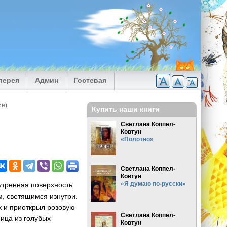
лерея
Админ
Гостевая
ие)
Купить наши книги
Светлана Коппел-
Ковтун
«Полотно»
Светлана Коппел-
Ковтун
«Я думаю по-русски»
утренняя поверхность
, светящимся изнутри.
ик и приоткрыл розовую
Светлана Коппел-
ница из голубых
Ковтун