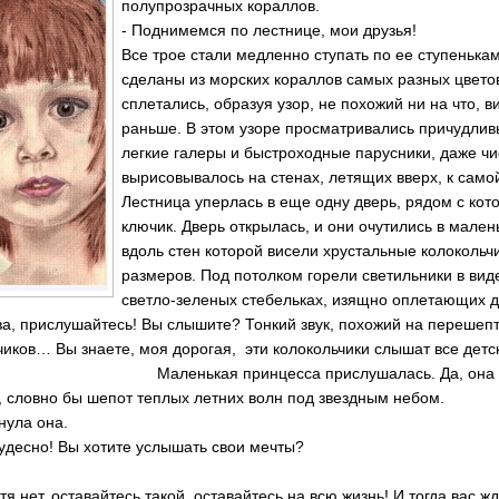
полупрозрачных кораллов.
- Поднимемся по лестнице, мои друзья!
Все трое стали медленно ступать по ее ступенька
сделаны из морских кораллов самых разных цвето
сплетались, образуя узор, не похожий ни на что, 
раньше. В этом узоре просматривались причудлив
легкие галеры и быстроходные парусники, даже ч
вырисовывалось на стенах, летящих вверх, к само
Лестница уперлась в еще одну дверь, рядом с ко
ключик. Дверь открылась, и они очутились в мален
вдоль стен которой висели хрустальные колокольч
размеров. Под потолком горели светильники в вид
светло-зеленых стебельках, изящно оплетающих др
ева, прислушайтесь! Вы слышите? Тонкий звук, похожий на перешеп
чиков… Вы знаете, моя дорогая, эти колокольчики слышат все детс
ькая принцесса прислушалась. Да, она слыша
н, словно бы шепот теплых летних волн под звездным небом.
кнула она.
чудесно! Вы хотите услышать свои мечты?
тя нет, оставайтесь такой, оставайтесь на всю жизнь! И тогда вас ж