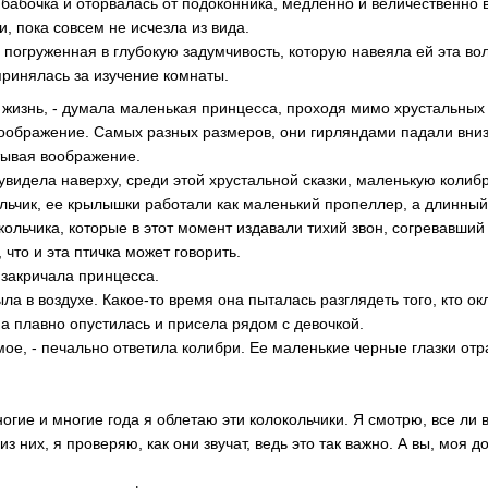
 бабочка и оторвалась от подоконника, медленно и величественно
, пока совсем не исчезла из вида.
, погруженная в глубокую задумчивость, которую навеяла ей эта в
принялась за изучение комнаты.
а жизнь, - думала маленькая принцесса, проходя мимо хрустальных 
оображение. Самых разных размеров, они гирляндами падали вниз
атывая воображение.
увидела наверху, среди этой хрустальной сказки, маленькую колиб
ольчик, ее крылышки работали как маленький пропеллер, а длинный
окольчика, которые в этот момент издавали тихий звон, согревавший
что и эта птичка может говорить.
– закричала принцесса.
ла в воздухе. Какое-то время она пыталась разглядеть того, кто ок
на плавно опустилась и присела рядом с девочкой.
мое, - печально ответила колибри. Ее маленькие черные глазки от
многие и многие года я облетаю эти колокольчики. Я смотрю, все ли 
з них, я проверяю, как они звучат, ведь это так важно. А вы, моя д