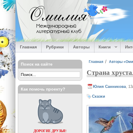
Перейти к основному содержанию
Омилия
Международный
литературный клуб
Главная
Рубрики
Авторы
Книги
Ин
Вы здесь
Главная
Авторы «Ом
Поиск на сайте
Страна хруста
Юлия Санникова
, 1
Как помочь проекту?
Сказки
ДОРОГИЕ ДРУЗЬЯ!