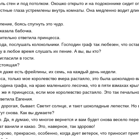
ль стен и под потолком. Окошко открыто и на подоконнике сидит о
устные глаза устремлены внутрь комнаты. Она медленно водит дл
ление, боясь спугнуть это чудо.
сказала бабочка.
шительно ответила принцесса.
юда, послушать колокольчики. Господин граф так любезен, что ост
гу в любое время слушать их пение. А вы, вы кто?
игласили в гости.
астоящая?
ня даже есть фрейлины, их семь, на каждый день недели.
есса, только мое королевство вчера растаяло, это была шоколадно-
одина графа, на краю маленького лесочка, что в пяти взмахах кры
я же я принцесса, если мое королевство растаяло. Это так печальн
тветила Евгения.
оя дорогая, бывает. Светит солнце, и тают шоколадные лепестки. Но
ут снова. Как вы думаете?
но. Да, я думаю, что многое вернется и вам будет снова весело пере
т ванили и какао. Это, наверное, так здорово!
здорово, прекрасно, особенно, когда дует ветерок, что приносит при