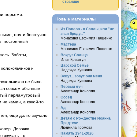
странице
ми перьями.
Новые материалы
Из Павлов - в Савлы, или "не
зная броду..."
ькие, почти беззвучно
Монахиня Евфимия Пащенко
 в постоянный
Мастера
Монахиня Евфимия Пащенко
люсь. Заботы,
Вокруг Солнца
Илья Криштул
Царской Семье
 колокольчиков и
Надежда Кушкова
Зовут... зовут они меня
Надежда Кушкова
олокольчиков не было
Первый луч
был совсем обычным.
Александр Конопля
ватый перламутровый
Сосед
 не камин, а какой-то
Александр Конопля
Ад
Александр Конопля
стен, еще долго звучало
Детям о Рождестве Иоанна
Предтечи
Людмила Громова
овер. Девочка
Память 1941-2026
 звучать, то