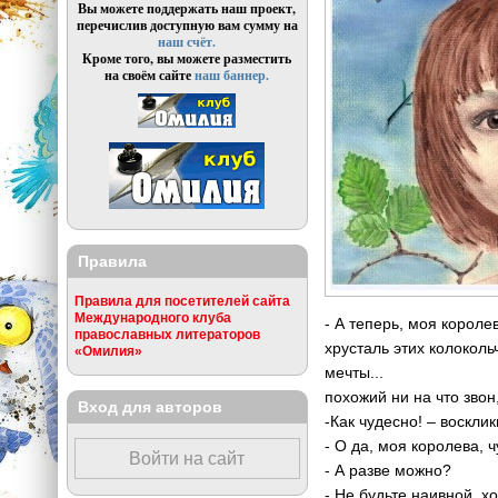
Вы можете поддержать наш проект,
перечислив доступную вам сумму на
наш счёт.
Кроме того, вы можете разместить
на своём сайте
наш баннер.
Правила
Правила для посетителей сайта
Международного клуба
- А теперь, моя корол
православных литераторов
хрусталь этих колоколь
«Омилия»
мечты... Мален
похожий ни на что зво
Вход для авторов
-Как чудесно! – воскли
- О да, моя королева, 
Войти на сайт
- А разве можно?
- Не будьте наивной, хо