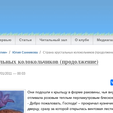
тервью
Статьи
Читальный зал
О клубе
Медиага
илии»
Юлия Санникова
Страна хрустальных колокольчиков (продолжен
льных колокольчиков (продолжение)
3/01/2011 — 00:03
Они подошли к крыльцу в форме раковины, чья вн
отливала розовым теплым перламутровым блеском
- Добро пожаловать, Господа! – прокричал кузнеч
дверцу, сразу за которой открылась винтовая лест