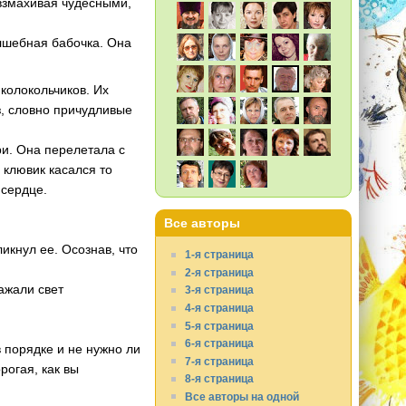
 взмахивая чудесными,
олшебная бабочка. Она
колокольчиков. Их
, словно причудливые
ри. Она перелетала с
 клювик касался то
 сердце.
Все авторы
ликнул ее. Осознав, что
1-я страница
2-я страница
ражали свет
3-я страница
4-я страница
5-я страница
6-я страница
в порядке и не нужно ли
7-я страница
орогая, как вы
8-я страница
Все авторы на одной