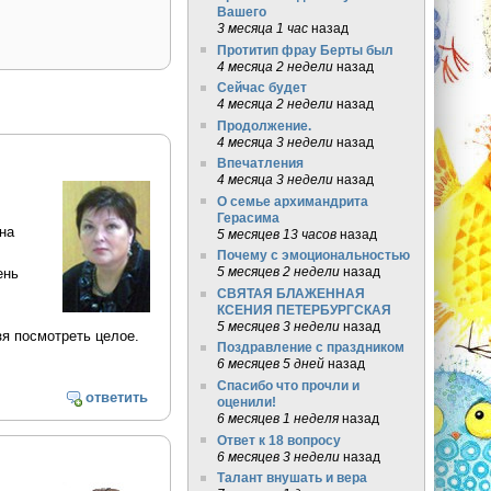
Вашего
3 месяца 1 час
назад
Протитип фрау Берты был
4 месяца 2 недели
назад
Сейчас будет
4 месяца 2 недели
назад
Продолжение.
4 месяца 3 недели
назад
Впечатления
4 месяца 3 недели
назад
О семье архимандрита
Герасима
на
5 месяцев 13 часов
назад
Почему с эмоциональностью
5 месяцев 2 недели
назад
ень
СВЯТАЯ БЛАЖЕННАЯ
КСЕНИЯ ПЕТЕРБУРГСКАЯ
5 месяцев 3 недели
назад
я посмотреть целое.
Поздравление с праздником
6 месяцев 5 дней
назад
Спасибо что прочли и
ответить
оценили!
6 месяцев 1 неделя
назад
Ответ к 18 вопросу
6 месяцев 3 недели
назад
Талант внушать и вера