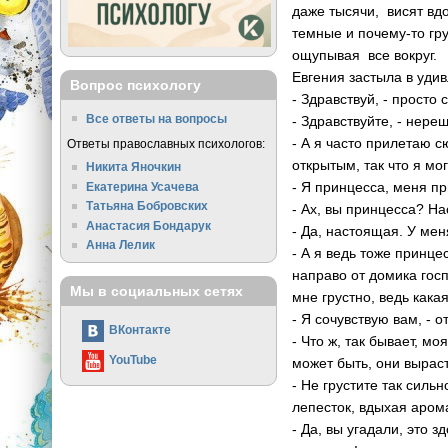
даже тысячи, висят вдо
темные и почему-то гр
ощупывая все вокруг.
Евгения застыла в удив
Вопрос психологу
- Здравствуй, - просто 
Все ответы на вопросы
- Здравствуйте, - нере
- А я часто прилетаю с
Ответы православных психологов:
открытым, так что я мо
Никита Яночкин
- Я принцесса, меня пр
Екатерина Усачева
Татьяна Бобровских
- Ах, вы принцесса? Н
Анастасия Бондарук
- Да, настоящая. У ме
Анна Лелик
- А я ведь тоже принц
направо от домика госп
Мы в социальных сетях
мне грустно, ведь кака
- Я сочувствую вам, - о
ВКонтакте
- Что ж, так бывает, м
YouTube
может быть, они выраст
- Не грустите так силь
лепесток, вдыхая арома
- Да, вы угадали, это 