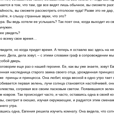
ается в том, что там, где все видят лишь обычное, вы сможете раз
чайность, вы сможете рассмотреть отголоски чуда! Разве это не дар
тойте, я слышу странные звуки, что это?
ера. Вы ведь хотели ее услышать? Так поет она, когда выходит из св
мчужин.
 ее увидеть?
 Но всему свое время…
 увидите, но когда придет время. А теперь я оставлю вас здесь на н
низ. Дела, дела зовут, – с этими словами граф в сопровождении м
 собой дверь.
поговорим еще раз о нашей героине. Ее, как вы уже знаете, зовут Ев
енная наследница старого замка своего отца, урожденная принцесс
 же принцы и принцесса. Она любит, когда весной в одно утро тает 
обивается первая зелень, лучи солнца становятся настойчивей, о
олевства, согревая все своим ласковым светом. Появившаяся зелен
 ковром. Так происходит часто, и часто, оставаясь одна в своей 
ы, смотрит в окошко, изучая окружающее, и радуется этим сменам 
него утра.
вшись одна, Евгения решила изучить комнату. Она видела, что сотн