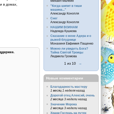
Михаил Малеин
и в домах,
"Когда шипит в тиши
машина..."
Александр Конопля
Снег
Александр Конопля
НАШИМ ВОИНАМ
Надежда Кушкова
Сказание о жене Адера и о
рыжей блуднице
Монахиня Евфимия Пащенко
Можно ли увидеть Бога?
ддержке.
Тайна Святой Троицы
Людмила Громова
1 из 10
→
Новые комментарии
Благодарность мастеру
1 месяц 1 неделя
назад
Дорогой отец Алексий, очень
2 месяца 3 недели
назад
Значение Морока
2 месяца 3 недели
назад
Храни Господь на путях