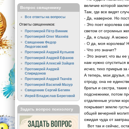
величие которой заключ
Вопрос священнику
Там, где все видят слу
Все ответы на вопросы
- Да, наверное. Но пос
- Это поет королева оз
Ответы священников:
светом от огромных же
Протоиерей Пётр Винник
Протоиерей Олег Махнёв
- Да, я слышу. А можно
Священник Федор
- О да, моя королева!
Людоговский
- Что это значит?
Протоиерей Андрей Кульков
- Это значит, что вы ее
Протоиерей Андрей Ефанов
нам нужно спуститься в
Протоиерей Алексий Зайцев
исчез, тихо прикрыв за
Протоиерей Андрей
Спиридонов
А теперь, мои друзья, 
Протоиерей Андрей Ткачёв
отроду, она не единств
Протоиерей Василий Мазур
братья и сестра, такие
Священник Сергий Бегиян
подснежники, потом пр
Иерей Владислав Береговой
отдаленные уголки кор
покрывает землю густым
Задать вопрос психологу
общей вечерней молитв
ожидая чуда от завтраш
Вот так и сейчас, оста