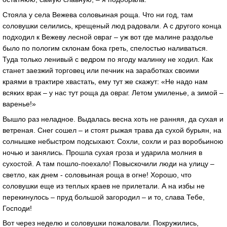
Стояла у села Вежева соловьиная роща. Что ни год, там
соловушки селились, крещеный люд радовали. А с другого конца
подходил к Вежеву лесной овраг – уж вот где малине раздолье
было по пологим склонам бока греть, спелостью наливаться.
Туда только ленивый с ведром по ягоду малинку не ходил. Как
станет заезжий торговец или печник на заработках своими
краями в трактире хвастать, ему тут же скажут: «Не надо нам
всяких врак – у нас тут роща да овраг. Летом умиленье, а зимой –
варенье!»
Вышло раз неладное. Выдалась весна хоть не ранняя, да сухая и
ветреная. Снег сошел – и стоят рыжая трава да сухой бурьян, на
солнышке небыстром подсыхают. Сохли, сохли и раз воробьиною
ночью и занялись. Прошла сухая гроза и ударила молния в
сухостой. А там пошло-поехало! Повыскочили люди на улицу –
светло, как днем - соловьиная роща в огне! Хорошо, что
соловушки еще из теплых краев не прилетали. А на избы не
перекинулось – пруд большой загородил – и то, слава Тебе,
Господи!
Вот через неделю и соловушки пожаловали. Покружились,