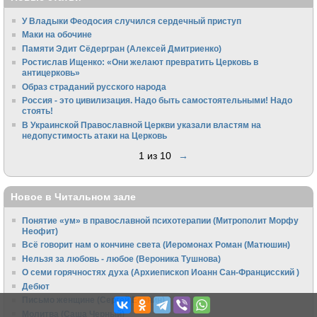
У Владыки Феодосия случился сердечный приступ
Маки на обочине
Памяти Эдит Сёдергран (Алексей Дмитриенко)
Ростислав Ищенко: «Они желают превратить Церковь в
антицерковь»
Образ страданий русского народа
Россия - это цивилизация. Надо быть самостоятельными! Надо
стоять!
В Украинской Православной Церкви указали властям на
недопустимость атаки на Церковь
1 из 10
→
Новое в Читальном зале
Понятие «ум» в православной психотерапии (Митрополит Морфу
Неофит)
Всё говорит нам о кончине света (Иеромонах Роман (Матюшин)
Нельзя за любовь - любое (Вероника Тушнова)
О семи горячностях духа (Архиепископ Иоанн Сан-Францисский )
Дебют
Письмо женщине (Сергей Есенин)
Молитва (Саша Черный)