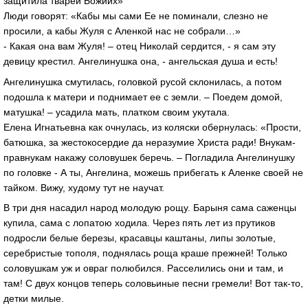
защитила тварей Божиих»
Люди говорят: «Кабы мы сами Ее не поминали, слезно не
просили, а кабы Жуля с Аленкой нас не собрали…»
- Какая она вам Жуля! – отец Николай сердится, - я сам эту
девицу крестил. Ангелинушка она, - ангельская душа и есть!
Ангелинушка смутилась, головкой русой склонилась, а потом
подошла к матери и поднимает ее с земли. – Поедем домой,
матушка! – усадила мать, платком своим укутала.
Елена Игнатьевна как очнулась, из коляски обернулась: «Прости,
батюшка, за жестокосердие да неразумие Христа ради! Внукам-
правнукам накажу соловушек беречь. – Погладила Ангелинушку
по головке - А ты, Ангелина, можешь прибегать к Аленке своей не
тайком. Вижу, худому тут не научат.
В три дня насадил народ молодую рощу. Барыня сама саженцы
купила, сама с лопатою ходила. Через пять лет из прутиков
подросли белые березы, красавцы каштаны, липы золотые,
серебристые тополя, поднялась роща краше прежней! Только
соловушкам уж и овраг полюбился. Расселились они и там, и
там! С двух концов теперь соловьиные песни гремели! Вот так-то,
детки милые.