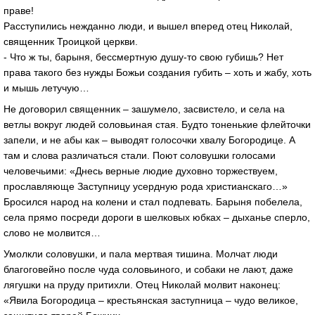
праве!
Расступились нежданно люди, и вышел вперед отец Николай,
священник Троицкой церкви.
- Что ж ты, барыня, бессмертную душу-то свою губишь? Нет
права такого без нужды Божьи создания губить – хоть и жабу, хоть
и мышь летучую…
Не договорил священник – зашумело, засвистело, и села на
ветлы вокруг людей соловьиная стая. Будто тоненькие флейточки
запели, и не абы как – выводят голосочки хвалу Богородице. А
там и слова различаться стали. Поют соловушки голосами
человечьими: «Днесь верные людие духовно торжествуем,
прославляюще Заступницу усердную рода христианскаго…»
Бросился народ на колени и стал подпевать. Барыня побелела,
села прямо посреди дороги в шелковых юбках – дыханье сперло,
слово не молвится…
Умолкли соловушки, и пала мертвая тишина. Молчат люди
благоговейно после чуда соловьиного, и собаки не лают, даже
лягушки на пруду притихли. Отец Николай молвит наконец:
«Явила Богородица – крестьянская заступница – чудо великое,