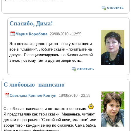
ответить
Спасибо, Дима!
Мария Коробова
, 29/08/2010 - 12:55
Это сказка из целого цикла - они у меня почти
все в "Омилии". Любите сказки - почитайте на
досуге. Я специализируюсь на биологической
этике, поэтому там и другие звери есть...
ответить
С любовью написано
Светлана Коппел-Ковтун
, 18/08/2010 - 23:39
С любовью написано, и не только к соловьям
Я представляю как твои сказки, Машенька, читают
деткам в программе "Спокойной ночи, малыши" или
вроде того - каждый вечер по сказочке. Сама бабка
Марья и читает, брибаутничает...