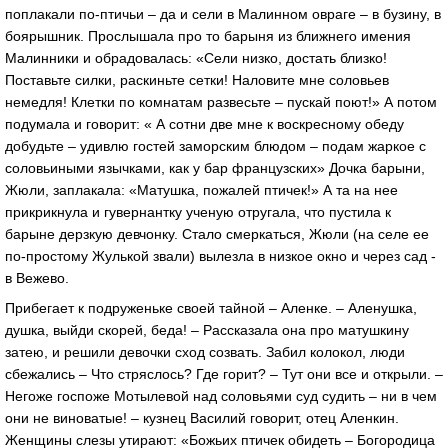
поплакали по-птичьи – да и сели в Малинном овраге – в бузину, в
боярышник. Прослышала про то барыня из ближнего имения
Малинники и обрадовалась: «Сели низко, достать близко!
Поставьте силки, раскиньте сетки! Наловите мне соловьев
немедля! Клетки по комнатам развесьте – пускай поют!» А потом
подумала и говорит: « А сотни две мне к воскресному обеду
добудьте – удивлю гостей заморским блюдом – подам жаркое с
соловьиными язычками, как у бар французских» Дочка барыни,
Жюли, заплакала: «Матушка, пожалей птичек!» А та на нее
прикрикнула и гувернантку ученую отругала, что пустила к
барыне дерзкую девчонку. Стало смеркаться, Жюли (на селе ее
по-простому Жулькой звали) вылезла в низкое окно и через сад -
в Вежево.
Прибегает к подруженьке своей тайной – Аленке. – Аленушка,
душка, выйди скорей, беда! – Рассказала она про матушкину
затею, и решили девочки сход созвать. Забил колокол, люди
сбежались – Что стряслось? Где горит? – Тут они все и открыли. –
Негоже госпоже Мотылевой над соловьями суд судить – ни в чем
они не виноватые! – кузнец Василий говорит, отец Аленкин.
Женщины слезы утирают: «Божьих птичек обидеть – Богородица