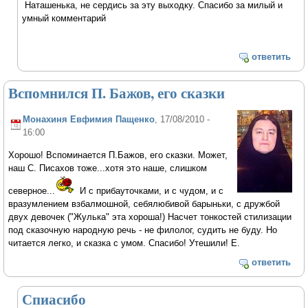
Наташенька, не сердись за эту выходку. Спасибо за милый и
умный комментарий
ответить
Вспомнился П. Бажов, его сказки
Монахиня Евфимия Пащенко
, 17/08/2010 -
16:00
Хорошо! Вспоминается П.Бажов, его сказки. Может,
наш С. Писахов тоже...хотя это наше, слишком
северное...
И с прибауточками, и с чудом, и с
вразумлением взбалмошной, себялюбивой барыньки, с дружбой
двух девочек ("Жулька" эта хороша!) Насчет тонкостей стилизации
под сказочную народную речь - не филолог, судить не буду. Но
читается легко, и сказка с умом. Спасибо! Утешили! Е.
ответить
Спиасибо