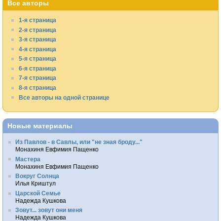
Все авторы
1-я страница
2-я страница
3-я страница
4-я страница
5-я страница
6-я страница
7-я страница
8-я страница
Все авторы на одной странице
Новые материалы
Из Павлов - в Савлы, или "не зная броду..."
Монахиня Евфимия Пащенко
Мастера
Монахиня Евфимия Пащенко
Вокруг Солнца
Илья Криштул
Царской Семье
Надежда Кушкова
Зовут... зовут они меня
Надежда Кушкова