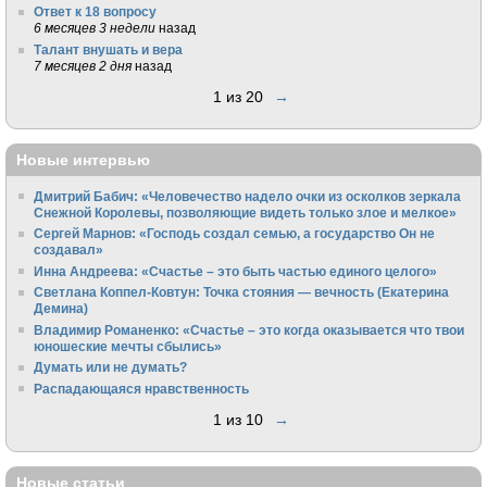
Ответ к 18 вопросу
6 месяцев 3 недели
назад
Талант внушать и вера
7 месяцев 2 дня
назад
1 из 20
→
Новые интервью
Дмитрий Бабич: «Человечество надело очки из осколков зеркала
Снежной Королевы, позволяющие видеть только злое и мелкое»
Сергей Марнов: «Господь создал семью, а государство Он не
создавал»
Инна Андреева: «Счастье – это быть частью единого целого»
Светлана Коппел-Ковтун: Точка стояния — вечность (Екатерина
Демина)
Владимир Романенко: «Счастье – это когда оказывается что твои
юношеские мечты сбылись»
Думать или не думать?
Распадающаяся нравственность
1 из 10
→
Новые статьи