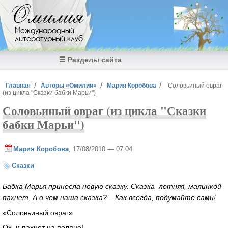
Перейти к основному содержанию
Омилия
Международный
литературный клуб
☰ Разделы сайта
Вы здесь
Главная
Авторы «Омилии»
Мария Коробова
Соловьиный овраг
(из цикла "Сказки бабки Марьи")
Соловьиный овраг (из цикла "Сказки
бабки Марьи")
Мария Коробова
, 17/08/2010 — 07:04
Сказки
Бабка Марья принесла новую сказку. Сказка летняя, малинкой
пахнет. А о чем наша сказка? – Как всегда, подумайте сами!
«Соловьиный овраг»
Ох, и пахнет на поляне!