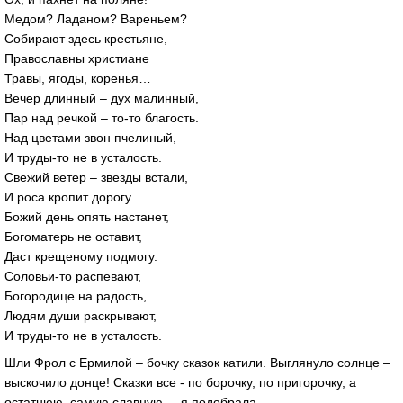
Медом? Ладаном? Вареньем?
Собирают здесь крестьяне,
Православны христиане
Травы, ягоды, коренья…
Вечер длинный – дух малинный,
Пар над речкой – то-то благость.
Над цветами звон пчелиный,
И труды-то не в усталость.
Свежий ветер – звезды встали,
И роса кропит дорогу…
Божий день опять настанет,
Богоматерь не оставит,
Даст крещеному подмогу.
Соловьи-то распевают,
Богородице на радость,
Людям души раскрывают,
И труды-то не в усталость.
Шли Фрол с Ермилой – бочку сказок катили. Выглянуло солнце –
выскочило донце! Сказки все - по борочку, по пригорочку, а
остатнюю, самую славную, – я подобрала.