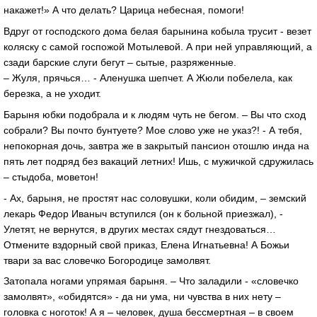
накажет!» А что делать? Царица небесная, помоги!
Вдруг от господского дома белая барынина кобыла трусит - везет
коляску с самой госпожой Мотылевой. А при ней управляющий, а
сзади барские слуги бегут – сытые, разряженные.
– Жуля, прячься… - Аленушка шепчет. А Жюли побелела, как
березка, а не уходит.
Барыня юбки подобрала и к людям чуть не бегом. – Вы что сход
собрали? Вы почто бунтуете? Мое слово уже не указ?! - А тебя,
непокорная дочь, завтра же в закрытый пансион отошлю инда на
пять лет подряд без вакаций летних! Ишь, с мужичкой сдружилась
– стыдоба, моветон!
- Ах, барыня, не простят нас соловушки, коли обидим, – земский
лекарь Федор Иваныч вступился (он к больной приезжал), -
Улетят, не вернутся, в других местах сядут гнездоваться…
Отмените вздорный свой приказ, Елена Игнатьевна! А Божьи
твари за вас словечко Богородице замолвят.
Затопала ногами упрямая барыня. – Что заладили - «словечко
замолвят», «обидятся» - да ни ума, ни чувства в них нету –
головка с ноготок! А я – человек, душа бессмертная – в своем