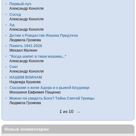
Первый луч
Александр Конопля
Сосед
Александр Конопля
Ад
Александр Конопля
Детям о Рождестве Иоанна Предтечи
Людмила Громова
Память 1941-2026
Михаил Малеин
"Когда шипит в тиши машина..."
Александр Конопля
Снег
Александр Конопля
НАШИМ ВОИНАМ
Надежда Кушкова
Сказание о жене Адера и о рыжей блуднице
Монахиня Евфимия Пащенко
Можно ли увидеть Бога? Тайна Святой Троицы
Людмила Громова
1 из 10
→
Новые комментарии