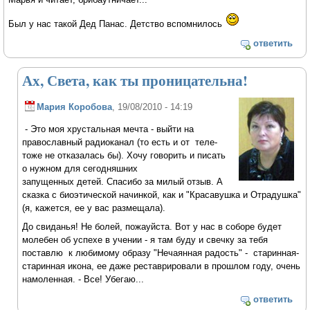
Был у нас такой Дед Панас. Детство вспомнилось
ответить
Ах, Света, как ты проницательна!
Мария Коробова
, 19/08/2010 - 14:19
- Это моя хрустальная мечта - выйти на
православный радиоканал (то есть и от теле-
тоже не отказалась бы). Хочу говорить и писать
о нужном для сегодняшних
запущенных детей. Спасибо за милый отзыв. А
сказка с биоэтической начинкой, как и "Красавушка и Отрадушка"
(я, кажется, ее у вас размещала).
До свиданья! Не болей, пожауйста. Вот у нас в соборе будет
молебен об успехе в учении - я там буду и свечку за тебя
поставлю к любимому образу "Нечаянная радость" - старинная-
старинная икона, ее даже реставрировали в прошлом году, очень
намоленная. - Все! Убегаю...
ответить