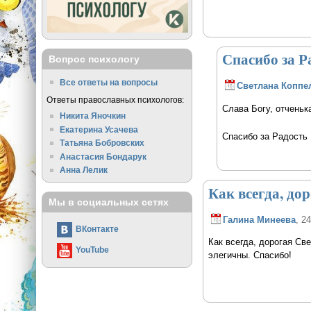
Спасибо за Р
Вопрос психологу
Все ответы на вопросы
Светлана Коппе
Ответы православных психологов:
Слава Богу, отченьк
Никита Яночкин
Екатерина Усачева
Спасибо за Радость
Татьяна Бобровских
Анастасия Бондарук
Анна Лелик
Как всегда, до
Мы в социальных сетях
Галина Минеева
, 2
ВКонтакте
Как всегда, дорогая Све
YouTube
элегичны. Спасибо!