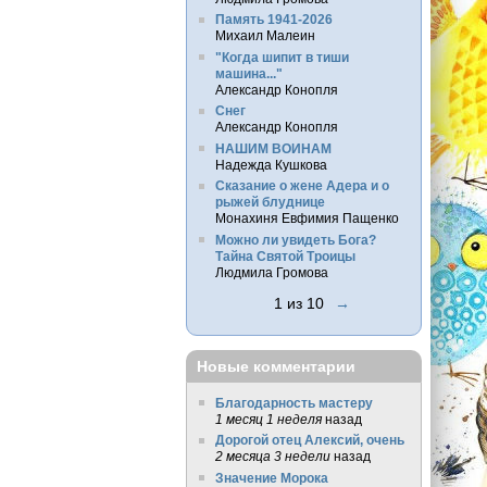
Память 1941-2026
Михаил Малеин
"Когда шипит в тиши
машина..."
Александр Конопля
Снег
Александр Конопля
НАШИМ ВОИНАМ
Надежда Кушкова
Сказание о жене Адера и о
рыжей блуднице
Монахиня Евфимия Пащенко
Можно ли увидеть Бога?
Тайна Святой Троицы
Людмила Громова
1 из 10
→
Новые комментарии
Благодарность мастеру
1 месяц 1 неделя
назад
Дорогой отец Алексий, очень
2 месяца 3 недели
назад
Значение Морока