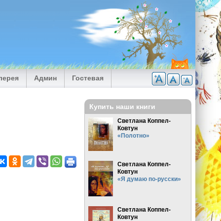
лерея
Админ
Гостевая
Купить наши книги
Светлана Коппел-
Ковтун
«Полотно»
Светлана Коппел-
Ковтун
«Я думаю по-русски»
Светлана Коппел-
Ковтун