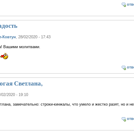
отв
адость
л-Ковтун
, 28/02/2020 - 17:43
а! Вашими молитвами.
отв
рогая Светлана,
4/02/2020 - 19:10
тлана, замечательно: строки-кинжалы, что умело и жестко разят, но и н
отв