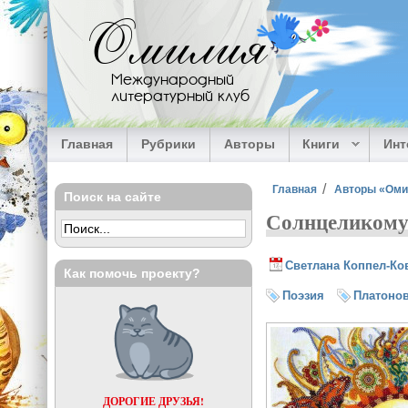
Перейти к основному содержанию
Омилия
Международный
литературный клуб
Главная
Рубрики
Авторы
Книги
Ин
Вы здесь
Главная
Авторы «Ом
Поиск на сайте
Солнцеликом
Светлана Коппел-Ко
Как помочь проекту?
Поэзия
Платоно
ДОРОГИЕ ДРУЗЬЯ!