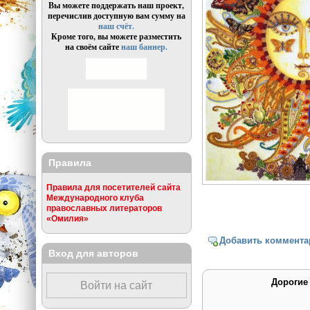
Вы можете поддержать наш проект,
перечислив доступную вам сумму на
наш счёт.
Кроме того, вы можете разместить
на своём сайте
наш баннер.
Правила
Правила для посетителей сайта
Международного клуба
православных литераторов
«Омилия»
Добавить коммента
Вход для авторов
Дорогие
Войти на сайт