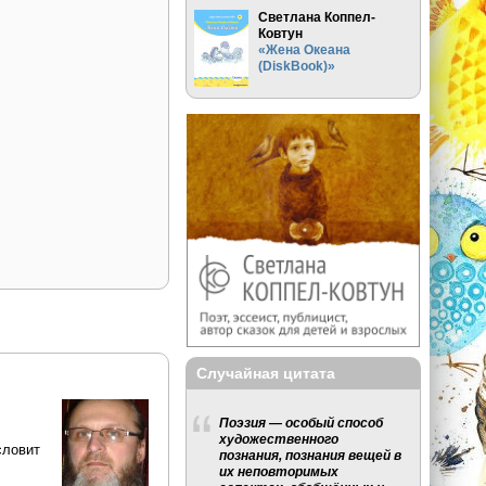
Светлана Коппел-
Ковтун
«Жена Океана
(DiskBook)»
Случайная цитата
Поэзия — особый способ
художественного
словит
познания, познания вещей в
их неповторимых