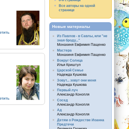
Все авторы на одной
странице
Новые материалы
етить
Из Павлов - в Савлы, или "не
зная броду..."
Монахиня Евфимия Пащенко
Мастера
Монахиня Евфимия Пащенко
Вокруг Солнца
Илья Криштул
Царской Семье
Надежда Кушкова
Зовут... зовут они меня
Надежда Кушкова
Первый луч
Александр Конопля
етить
Сосед
Александр Конопля
Ад
Александр Конопля
Детям о Рождестве Иоанна
Предтечи
Людмила Громова