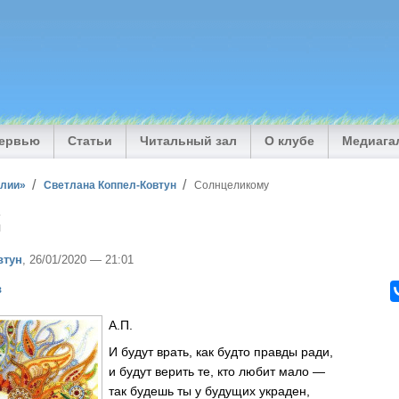
тервью
Статьи
Читальный зал
О клубе
Медиага
илии»
Светлана Коппел-Ковтун
Солнцеликому
у
втун
, 26/01/2020 — 21:01
в
А.П.
И будут врать, как будто правды ради,
и будут верить те, кто любит мало —
так будешь ты у будущих украден,