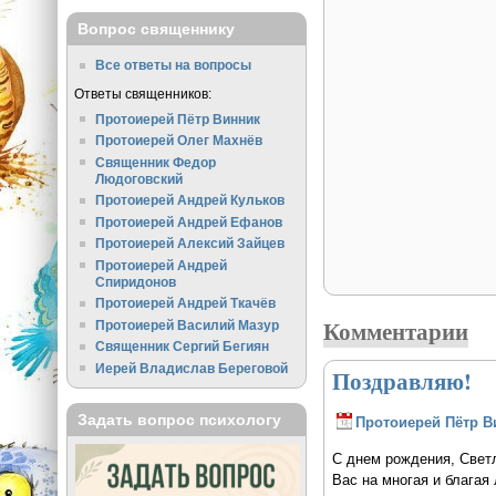
Вопрос священнику
Все ответы на вопросы
Ответы священников:
Протоиерей Пётр Винник
Протоиерей Олег Махнёв
Священник Федор
Людоговский
Протоиерей Андрей Кульков
Протоиерей Андрей Ефанов
Протоиерей Алексий Зайцев
Протоиерей Андрей
Спиридонов
Протоиерей Андрей Ткачёв
Комментарии
Протоиерей Василий Мазур
Священник Сергий Бегиян
Иерей Владислав Береговой
Поздравляю!
Задать вопрос психологу
Протоиерей Пётр В
С днем рождения, Светл
Вас на многая и благая 