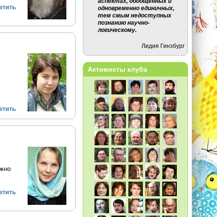
аспектах, обобщённых и
етить
одновременно единичных,
тем смым недоступных
познанию научно-
логическому.
Лидия Гинзбург
Активисты клуба
етить
ежно
етить