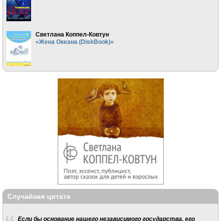
Светлана Коппел-Ковтун
«Жена Океана (DiskBook)»
Случайная цитата
Если бы основание нашего независимого государства, его