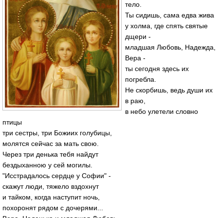
тело.
Ты сидишь, сама едва жива
у холма, где спять святые
дщери -
младшая Любовь, Надежда,
Вера -
ты сегодня здесь их
погребла.
Не скорбишь, ведь души их
в раю,
в небо улетели словно
птицы
три сестры, три Божиих голубицы,
молятся сейчас за мать свою.
Через три денька тебя найдут
бездыханною у сей могилы.
"Исстрадалось сердце у Софии" -
скажут люди, тяжело вздохнут
и тайком, когда наступит ночь,
похоронят рядом с дочерями...