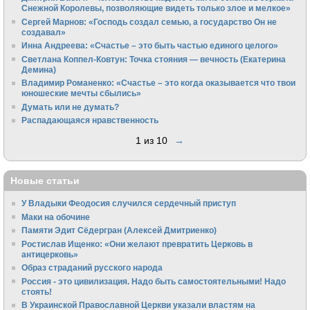
Снежной Королевы, позволяющие видеть только злое и мелкое»
Сергей Марнов: «Господь создал семью, а государство Он не
создавал»
Инна Андреева: «Счастье – это быть частью единого целого»
Светлана Коппел-Ковтун: Точка стояния — вечность (Екатерина
Демина)
Владимир Романенко: «Счастье – это когда оказывается что твои
юношеские мечты сбылись»
Думать или не думать?
Распадающаяся нравственность
1 из 10
→
Новые статьи
У Владыки Феодосия случился сердечный приступ
Маки на обочине
Памяти Эдит Сёдергран (Алексей Дмитриенко)
Ростислав Ищенко: «Они желают превратить Церковь в
антицерковь»
Образ страданий русского народа
Россия - это цивилизация. Надо быть самостоятельными! Надо
стоять!
В Украинской Православной Церкви указали властям на