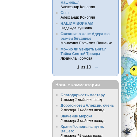
машина..."
Александр Конопля
Снег
Александр Конопля
НАШИМ ВОИНАМ
Надежда Кушкова
Сказание о жене Адера и о
рыжей блуднице
Монахиня Евфимия Пащенко
Можно ли увидеть Бога?
Тайна Святой Троицы
Людмила Громова
1 из 10
→
Новые комментарии
Благодарность мастеру
1 месяц 1 неделя
назад
Дорогой отец Алексий, очень
2 месяца 3 недели
назад
Значение Морока
2 месяца 3 недели
назад
Храни Господь на путях
Вашего
3 месяца 14 часов
назад