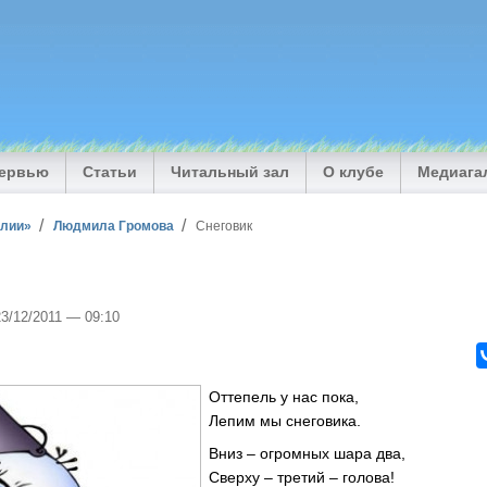
тервью
Статьи
Читальный зал
О клубе
Медиага
илии»
Людмила Громова
Снеговик
23/12/2011 — 09:10
Оттепель у нас пока,
Лепим мы снеговика.
Вниз – огромных шара два,
Сверху – третий – голова!