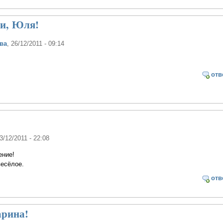
ди, Юля!
ва
, 26/12/2011 - 09:14
!
отв
23/12/2011 - 22:08
ение!
весёлое.
отв
арина!