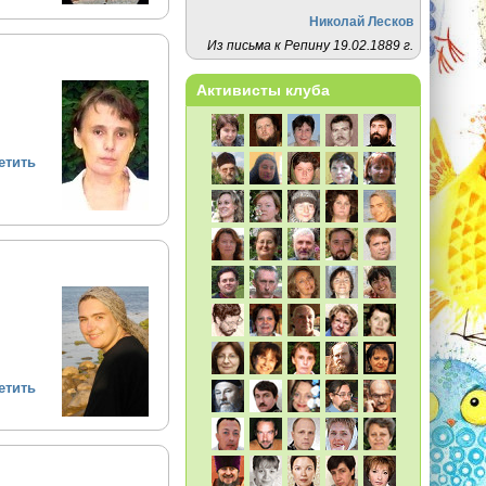
Николай Лесков
Из письма к Репину 19.02.1889 г.
Активисты клуба
етить
етить