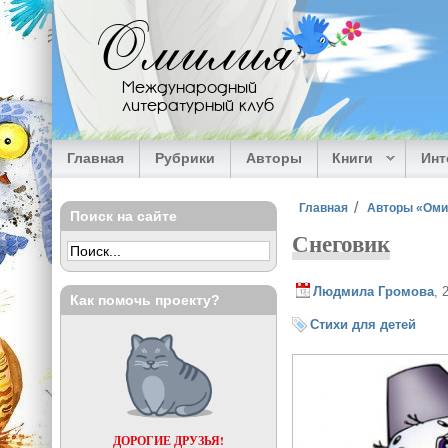
Перейти к основному содержанию
Омилия
Международный
литературный клуб
Главная
Рубрики
Авторы
Книги
Ин
Вы здесь
Главная
Авторы «Ом
Поиск на сайте
Снеговик
Людмила Громова
, 
Как помочь проекту?
Стихи для детей
ДОРОГИЕ ДРУЗЬЯ!