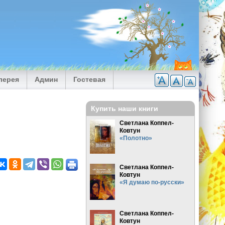
лерея
Админ
Гостевая
Купить наши книги
Светлана Коппел-
Ковтун
«Полотно»
Светлана Коппел-
Ковтун
«Я думаю по-русски»
Светлана Коппел-
Ковтун