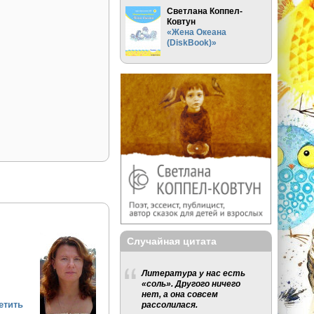
Светлана Коппел-
Ковтун
«Жена Океана
(DiskBook)»
Случайная цитата
Литература у нас есть
«соль». Другого ничего
нет, а она совсем
етить
рассолилася.