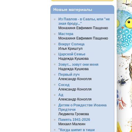
Новые материалы
Из Павлов - в Савлы, или "не
зная броду..."
Монахиня Евфимия Пащенко
Мастера
Монахиня Евфимия Пащенко
Вокруг Солнца
Илья Криштул
Царской Семье
Надежда Кушкова
Зовут... зовут они меня
Надежда Кушкова
Первый луч
Александр Конопля
Сосед
Александр Конопля
Ад
Александр Конопля
Детям о Рождестве Иоанна
Предтечи
Людмила Громова
Память 1941-2026
Михаил Малеин
"Когда шипит в тиши