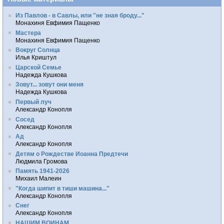
Из Павлов - в Савлы, или "не зная броду..."
Монахиня Евфимия Пащенко
Мастера
Монахиня Евфимия Пащенко
Вокруг Солнца
Илья Криштул
Царской Семье
Надежда Кушкова
Зовут... зовут они меня
Надежда Кушкова
Первый луч
Александр Конопля
Сосед
Александр Конопля
Ад
Александр Конопля
Детям о Рождестве Иоанна Предтечи
Людмила Громова
Память 1941-2026
Михаил Малеин
"Когда шипит в тиши машина..."
Александр Конопля
Снег
Александр Конопля
НАШИМ ВОИНАМ