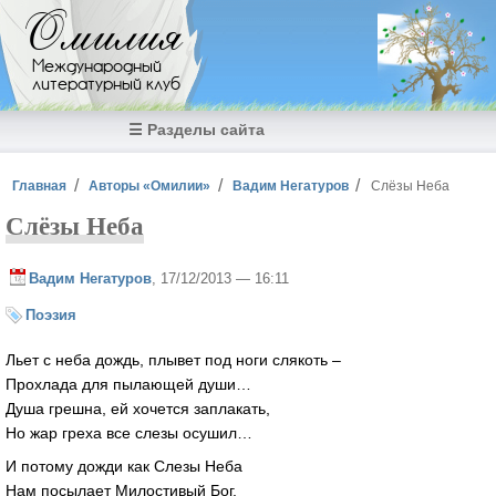
Перейти к основному содержанию
Омилия
Международный
литературный клуб
☰ Разделы сайта
Вы здесь
Главная
Авторы «Омилии»
Вадим Негатуров
Слёзы Неба
Слёзы Неба
Вадим Негатуров
, 17/12/2013 — 16:11
Поэзия
Льет с неба дождь, плывет под ноги слякоть –
Прохлада для пылающей души…
Душа грешна, ей хочется заплакать,
Но жар греха все слезы осушил…
И потому дожди как Слезы Неба
Нам посылает Милостивый Бог,