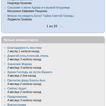
Надежда Кушкова
Сказание о жене Адера и о рыжей блуднице
Монахиня Евфимия Пащенко
Можно ли увидеть Бога? Тайна Святой Троицы
Людмила Громова
1 из 10
→
Новые комментарии
Благодарность мастеру
1 месяц 1 неделя
назад
Дорогой отец Алексий, очень
2 месяца 3 недели
назад
Значение Морока
2 месяца 3 недели
назад
Храни Господь на путях Вашего
3 месяца 2 дня
назад
Протитип фрау Берты был
4 месяца 2 недели
назад
Сейчас будет
4 месяца 2 недели
назад
Продолжение.
4 месяца 3 недели
назад
Впечатления