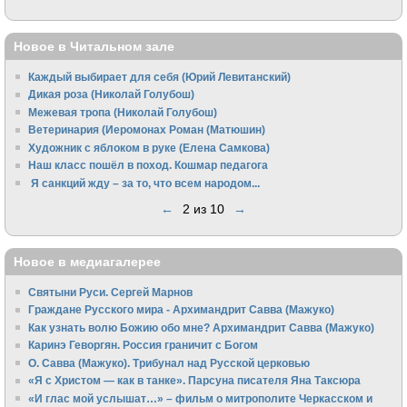
Новое в Читальном зале
Каждый выбирает для себя (Юрий Левитанский)
Дикая роза (Николай Голубош)
Межевая тропа (Николай Голубош)
Ветеринария (Иеромонах Роман (Матюшин)
Художник с яблоком в руке (Елена Самкова)
Наш класс пошёл в поход. Кошмар педагога
Я санкций жду – за то, что всем народом...
←
2 из 10
→
Новое в медиагалерее
Святыни Руси. Сергей Марнов
Граждане Русского мира - Архимандрит Савва (Мажуко)
Как узнать волю Божию обо мне? Архимандрит Савва (Мажуко)
Каринэ Геворгян. Россия граничит с Богом
О. Савва (Мажуко). Трибунал над Русской церковью
«Я с Христом — как в танке». Парсуна писателя Яна Таксюра
«И глас мой услышат…» – фильм о митрополите Черкасском и