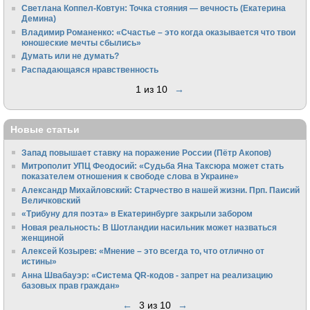
Светлана Коппел-Ковтун: Точка стояния — вечность (Екатерина
Демина)
Владимир Романенко: «Счастье – это когда оказывается что твои
юношеские мечты сбылись»
Думать или не думать?
Распадающаяся нравственность
1 из 10
→
Новые статьи
Запад повышает ставку на поражение России (Пётр Акопов)
Митрополит УПЦ Феодосий: «Судьба Яна Таксюра может стать
показателем отношения к свободе слова в Украине»
Алек­сандр Михайловский: Старчество в нашей жизни. Прп. Паисий
Величковский
«Трибуну для поэта» в Екатеринбурге закрыли забором
Новая реальность: В Шотландии насильник может назваться
женщиной
Алексей Козырев: «Мнение – это всегда то, что отлично от
истины»
Анна Швабауэр: «Система QR-кодов - запрет на реализацию
базовых прав граждан»
←
3 из 10
→