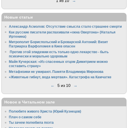
1 из 10
→
Новые статьи
Александр Асмолов: Отсутствие смысла стало страшнее смерти
Как русские писатели распахивали «окна Овертона» (Наталья
Иртенина)
Митрополит Бориспольский и Броварской Антоний: Визит
Патриарха Варфоломея в Киев опасен
Против этой эпидемии есть только одно лекарство - быть
психически и морально здоровым
Майя Кучерская: «Из спасенных отцом Димитрием можно
составить страну»
Метафизики не умирают. Памяти Владимира Миронова
«Животные гибнут, вода мертвая». Катастрофа на Камчатке
←
5 из 10
→
Новое в Читальном зале
Полюбите живого Христа (Юрий Кузнецов)
Плач о самом себе
Ты зачем полюбила поэта