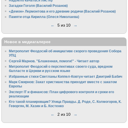
Надоело качаться листку
Загадки Гоголя (Василий Розанов)
«Демон» Лермонтова и его древние родичи (Василий Розанов)
Памяти отца Кирилла (Олеся Николаева)
←
5 из 10
→
Новое в медиагалерее
Митрополит Феодосий об инициативе скорого проведения Собора
УПЦ
Сергей Марнов. "Блаженная, помоги!" - Читает автор
Митрополит Феодосий о перспективах своего суда, вредном
балласте в Церкви и русском языке
Избранные стихи Светланы Коппел-Ковтун читает Дмитрий Бабич
Марк Смирнов: Закат христианства приходит вместе с закатом
Европы
Эксперт IT и финансов: План цифрового контроля и сроки его
реализации
Кто такой планировщик? Улица Правды. Д. Роде, С. Колмогоров, К.
Геворгян, М. Хазин и Б. Костенко
←
2 из 10
→