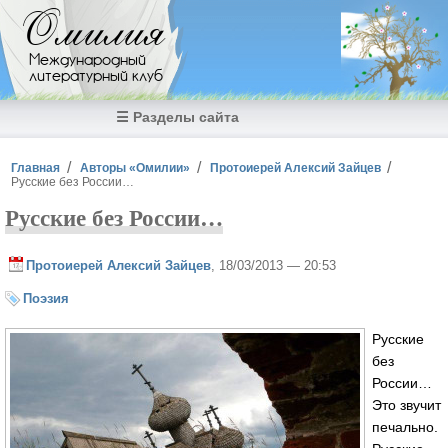
Перейти к основному содержанию
Омилия
Международный
литературный клуб
☰ Разделы сайта
Вы здесь
Главная
Авторы «Омилии»
Протоиерей Алексий Зайцев
Русские без России…
Русские без России…
Протоиерей Алексий Зайцев
, 18/03/2013 — 20:53
Поэзия
Русские
без
России…
Это звучит
печально.