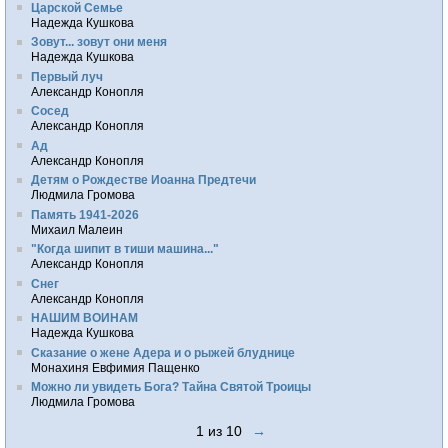
Царской Семье
Надежда Кушкова
Зовут... зовут они меня
Надежда Кушкова
Первый луч
Александр Конопля
Сосед
Александр Конопля
Ад
Александр Конопля
Детям о Рождестве Иоанна Предтечи
Людмила Громова
Память 1941-2026
Михаил Малеин
"Когда шипит в тиши машина..."
Александр Конопля
Снег
Александр Конопля
НАШИМ ВОИНАМ
Надежда Кушкова
Сказание о жене Адера и о рыжей блуднице
Монахиня Евфимия Пащенко
Можно ли увидеть Бога? Тайна Святой Троицы
Людмила Громова
1 из 10
→