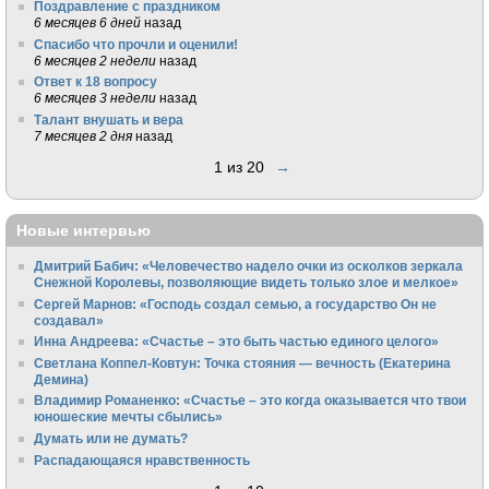
Поздравление с праздником
6 месяцев 6 дней
назад
Спасибо что прочли и оценили!
6 месяцев 2 недели
назад
Ответ к 18 вопросу
6 месяцев 3 недели
назад
Талант внушать и вера
7 месяцев 2 дня
назад
1 из 20
→
Новые интервью
Дмитрий Бабич: «Человечество надело очки из осколков зеркала
Снежной Королевы, позволяющие видеть только злое и мелкое»
Сергей Марнов: «Господь создал семью, а государство Он не
создавал»
Инна Андреева: «Счастье – это быть частью единого целого»
Светлана Коппел-Ковтун: Точка стояния — вечность (Екатерина
Демина)
Владимир Романенко: «Счастье – это когда оказывается что твои
юношеские мечты сбылись»
Думать или не думать?
Распадающаяся нравственность