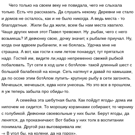
Чего только на своем веку не повидала, чего не слыхала
только. Есть что рассказать. Да слушать некому. Деревни не стало
и домов не осталось, как и не было никогда. А ведь места - то
благодатные. Жили бы да жили, всем бы нам места хватило.
Чаще других меня этот Павел тревожил. Ну ,рыбак, чего с него
возьмешь? И девчонку свою, дочку значит, к рыбалке приучал. Ну,
когда они вдвоем рыбачили, я не боялась. Удочка мне не
страшна. А вот, как гости к ним летом понаедут, тут прятаться
надо. Гостей им, видите ли,надо непременно свежей рыбкой
побаловать. Тут сети в ход шли с ботАлом- такой длинный шест с
большой балабехой на конце. Сеть натянут и давай по камышам,
да по осоке этим ботАлом лупить- крупную рыбу в сети загонять.
Мечешься, мечешься, едва ноги унесешь. Но это все в прошлом,
я уж теперь забыла про обиды-то.
А семейка эта шебутная была. Как пойдут ягоды- дома им
нипочем не сидится. То морошку корзинами собирают, то чернику
с голубикой. Девчонки своевольные у них были. Берут ягоды, да
ленятся, да проказничают. Вот бабка у них толк в воспитании
понимала. Другой раз выговаривала им:
-« В угол бы, на колени, да на горох».