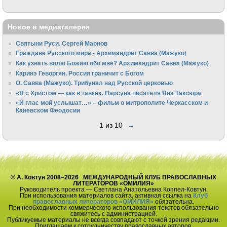
Новое в медиагалерее
Святыни Руси. Сергей Марнов
Граждане Русского мира - Архимандрит Савва (Мажуко)
Как узнать волю Божию обо мне? Архимандрит Савва (Мажуко)
Каринэ Геворгян. Россия граничит с Богом
О. Савва (Мажуко). Трибунал над Русской церковью
«Я с Христом — как в танке». Парсуна писателя Яна Таксюра
«И глас мой услышат…» – фильм о митрополите Черкасском и
Каневском Феодосии
1 из 10
→
© А. Ковтун 2008–2026 МЕЖДУНАРОДНЫЙ КЛУБ ПРАВОСЛАВНЫХ
ЛИТЕРАТОРОВ «ОМИЛИЯ»
Руководитель проекта — Светлана Анатольевна Коппел-Ковтун.
При использования материалов сайта, активная ссылка на
Клуб
православных литераторов «ОМИЛИЯ»
обязательна.
При необходимости коммерческого использования текстов обязательно
свяжитесь с администрацией.
Публикуемые материалы не всегда совпадают с точкой зрения редакции.
Приглашаем к сотрудничеству православных авторов.