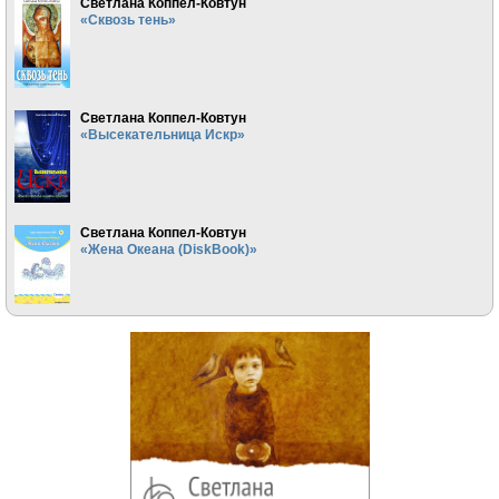
Светлана Коппел-Ковтун
«Сквозь тень»
Светлана Коппел-Ковтун
«Высекательница Искр»
Светлана Коппел-Ковтун
«Жена Океана (DiskBook)»