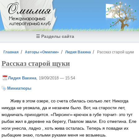
Перейти к основному содержанию
Омилия
Международный
литературный клуб
☰ Разделы сайта
Вы здесь
Главная
Авторы «Омилии»
Лидия Вакина
Рассказ старой щуки
Рассказ старой щуки
Лидия Вакина
, 19/09/2018 — 15:54
Миниатюры
Живу в этом озере, со счета сбилась сколько лет. Никогда
никуда не уезжала, да и незачем было. Вот, на старости лет,
модничать приходится. «Пирсинг»-крючок в губе торчит- это тут
рыбак жил в деревне на берегу, Павлом звали. Его отметина. Еле
ноги унесла, ладно , хоть жива осталась. Теперь я повадки их
рыбацкие знаю, голыми руками меня не возьмешь.