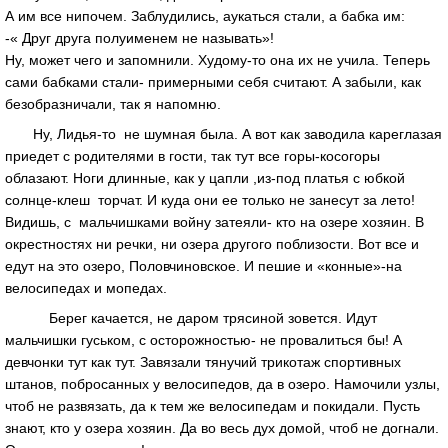
А им все нипочем. Заблудились, аукаться стали, а бабка им:
-« Друг друга полуименем не называть»!
Ну, может чего и запомнили. Худому-то она их не учила. Теперь
сами бабками стали- примерными себя считают. А забыли, как
безобразничали, так я напомню.
Ну, Лидья-то не шумная была. А вот как заводила кареглазая
приедет с родителями в гости, так тут все горы-косогоры
облазают. Ноги длинные, как у цапли ,из-под платья с юбкой
солнце-клеш торчат. И куда они ее только не занесут за лето!
Видишь, с мальчишками войну затеяли- кто на озере хозяин. В
окрестностях ни речки, ни озера другого поблизости. Вот все и
едут на это озеро, Половчиновское. И пешие и «конные»-на
велосипедах и мопедах.
Берег качается, не даром трясиной зовется. Идут
мальчишки гуськом, с осторожностью- не провалиться бы! А
девчонки тут как тут. Завязали тянучий трикотаж спортивных
штанов, побросанных у велосипедов, да в озеро. Намочили узлы,
чтоб не развязать, да к тем же велосипедам и покидали. Пусть
знают, кто у озера хозяин. Да во весь дух домой, чтоб не догнали.