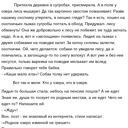
Притихла деревня в сугробах, присмирела. А в поле у
озера лиса мышкует. Да так картинно хвостом помахивает. Разве
нашему охотнику утерпеть, в окошко глядя? Так и есть: пошел на
охотничьих лыжах сугробы топтать в обход. Придумал- лису
обмануть! Она же добровольно к лесу не побежит, ее туда загнать
надо. А-а-а, вот и «загонщики» появились. Лидия на лыжах с
двумя собаками на поводке катит. За копну соломы залегли,
охотнички. Ой, чего делается: собаки-то увидели лису, да и
помчались, а загонщицу-то по снегу волокут. А вот уже и без нее
несутся, только варежка на поводке мелькает им вслед.
Правильно говорит тебе бабка:
- «Каши мало ела»! Собак толку нет удержать.
Вот так и жили. Кто у озера, кто в озере.
Лидья-то большая стала, небось на пенсию пошла? А не едет.
Знаю ее, душа-то тоскует по родным местам, а не едет. Чего не
едет-то? Напишите ей:
- «Жду»!
Вон, поэт - ее знакомый из интернета, стихи написал :
-«Родное озеро изменой не грешит».