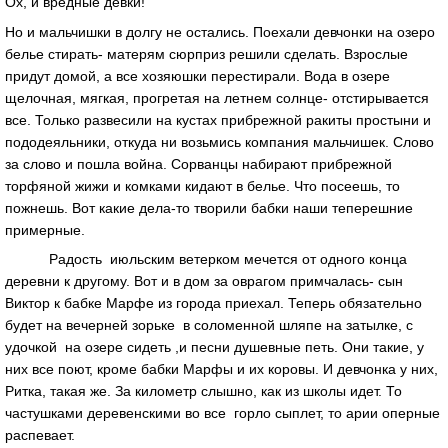
Ох, и вредные девки!
Но и мальчишки в долгу не остались. Поехали девчонки на озеро
белье стирать- матерям сюрприз решили сделать. Взрослые
придут домой, а все хозяюшки перестирали. Вода в озере
щелочная, мягкая, прогретая на летнем солнце- отстирывается
все. Только развесили на кустах прибрежной ракиты простыни и
пододеяльники, откуда ни возьмись компания мальчишек. Слово
за слово и пошла война. Сорванцы набирают прибрежной
торфяной жижи и комками кидают в белье. Что посеешь, то
пожнешь. Вот какие дела-то творили бабки наши теперешние
примерные.
Радость июльским ветерком мечется от одного конца
деревни к другому. Вот и в дом за оврагом примчалась- сын
Виктор к бабке Марфе из города приехал. Теперь обязательно
будет на вечерней зорьке в соломенной шляпе на затылке, с
удочкой на озере сидеть ,и песни душевные петь. Они такие, у
них все поют, кроме бабки Марфы и их коровы. И девчонка у них,
Ритка, такая же. За километр слышно, как из школы идет. То
частушками деревенскими во все горло сыплет, то арии оперные
распевает.