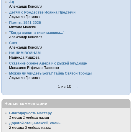
Ад
Александр Конопля
Детям о Рождестве Иоанна Предтечи
Людмила Громова
Память 1941-2026
Михаил Малеин
"Когда шипит в тиши машина..."
Александр Конопля
Снег
Александр Конопля
НАШИМ ВОИНАМ
Надежда Кушкова
Сказание о жене Адера и о рыжей блуднице
Монахиня Евфимия Пащенко
Можно ли увидеть Бога? Тайна Святой Троицы
Людмила Громова
1 из 10
→
Новые комментарии
Благодарность мастеру
1 месяц 1 неделя
назад
Дорогой отец Алексий, очень
2 месяца 3 недели
назад