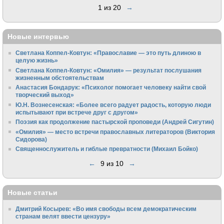
1 из 20
→
Новые интервью
Светлана Коппел-Ковтун: «Православие — это путь длиною в
целую жизнь»
Светлана Коппел-Ковтун: «Омилия» — результат послушания
жизненным обстоятельствам
Анастасия Бондарук: «Психолог помогает человеку найти свой
творческий выход»
Ю.Н. Вознесенская: «Более всего радует радость, которую люди
испытывают при встрече друг с другом»
Поэзия как продолжение пастырской проповеди (Андрей Сигутин)
«Омилия» — место встречи православных литераторов (Виктория
Сидорова)
Священнослужитель и гиблые превратности (Михаил Бойко)
←
9 из 10
→
Новые статьи
Дмитрий Косырев: «Во имя свободы всем демократическим
странам велят ввести цензуру»