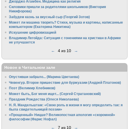
Джорджо Агамбен. Медицина как религия
Силовики пришли за родителями школьников (Виктория
Никифорова)
Забудем казнь за вкусный сыр (Георгий Зотов)
Может ли машина творить? Стихи, музыка и картины, написанные
компьютером (Екатерина Никитина)
Искушение цифровизацией
Владимир Легойда: Ситуация с гонениями на христиан в Африке
не улучшается
←
4 из 10
→
Новое в Читальном зале
Опустивши забрало... (Марина Цветаева)
Чевенгур. Второе пришествие для буржуазии (Андрей Платонов)
Поэт (Велимир Хлебников)
Может быть, Бог меня ищет... (Сергей Стратановский)
Праздник Рождества (Олеся Николаева)
Н. Я. Мандельштам: «Свою pоль в жизни я могу опpеделить так: я
была свидетельницей поэзии»
«Прощенный» Ницше? Великопостная апология «скоромной»
философии (Фарис Нофал)
←
7 из 10
→