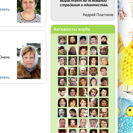
вырастает на основании
страдания и одиночества.
етить
Андрей Платонов
Активисты клуба
 Очень
етить