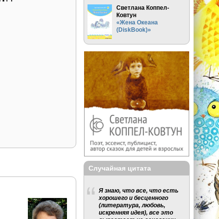
Светлана Коппел-
Ковтун
«Жена Океана
(DiskBook)»
Случайная цитата
Я знаю, что все, что есть
хорошего и бесценного
(литература, любовь,
искренняя идея), все это