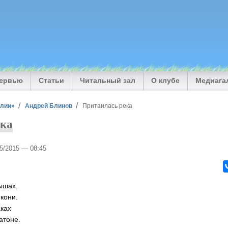
тервью
Статьи
Читальный зал
О клубе
Медиага
илии»
Андрей Блинов
Притаилась река
ека
05/2015 — 08:45
ышах.
кони.
аках
атоне.