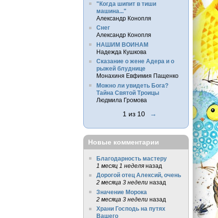
"Когда шипит в тиши
машина..."
Александр Конопля
Снег
Александр Конопля
НАШИМ ВОИНАМ
Надежда Кушкова
Сказание о жене Адера и о
рыжей блуднице
Монахиня Евфимия Пащенко
Можно ли увидеть Бога?
Тайна Святой Троицы
Людмила Громова
1 из 10
→
Новые комментарии
Благодарность мастеру
1 месяц 1 неделя
назад
Дорогой отец Алексий, очень
2 месяца 3 недели
назад
Значение Морока
2 месяца 3 недели
назад
Храни Господь на путях
Вашего