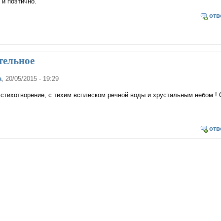
и поэтично.
отв
тельное
а
, 20/05/2015 - 19:29
стихотворение, с тихим всплеском речной воды и хрустальным небом !
отв