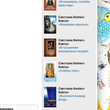
«Ксеньюшка, голубка
Христова»
Светлана Коппел-
Ковтун
«Макаровы крылья»
Светлана Коппел-
Ковтун
«В чуланчике
изношенных вещей»
Светлана Коппел-
Ковтун
«Сквозь тень»
Светлана Коппел-
Ковтун
«Высекательница
Искр»
ддержке.