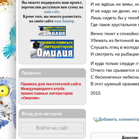
Вы можете поддержать наш проект,
И не ждёшь ни зимы, н
перечислив доступную вам сумму на
И не надо ни денег, ни 
наш счёт.
Кроме того, вы можете разместить
Лишь сидеть бы у тихой
на своём сайте
наш баннер.
Где такое хрустальное
Вечно тянет к спокойно
Убежать из бетонной в
Слушать птиц в молодо
И смотреть на рыбацки
И куда только сердце г
Отчего так срывается с
Правила
С бесконечных небесн
В этот шумный оранже
Правила для посетителей сайта
Международного клуба
2015
православных литераторов
«Омилия»
Вход для авторов
Добавить коммента
Войти на сайт
Дорогие