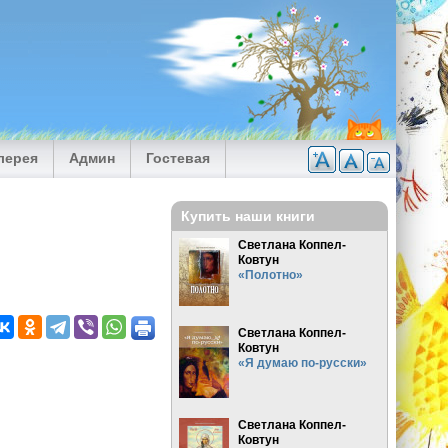
лерея
Админ
Гостевая
Купить наши книги
Светлана Коппел-
Ковтун
«Полотно»
Светлана Коппел-
Ковтун
«Я думаю по-русски»
Светлана Коппел-
Ковтун