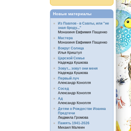
Новые материалы
Из Павлов - в Савлы, или "не
зная броду..."
Монахиня Евфимия Пащенко
Мастера
Монахиня Евфимия Пащенко
Вокруг Солнца
Илья Криштул
Царской Семье
Надежда Кушкова
Зовут... зовут они меня
Надежда Кушкова
Первый луч
Александр Конопля
Сосед
Александр Конопля
Ад
Александр Конопля
Детям о Рождестве Иоанна
Предтечи
Людмила Громова
Память 1941-2026
Михаил Малеин