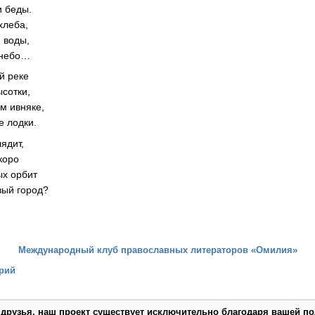
и беды.
хлеба,
 воды,
 небо…
й реке
ысотки,
м ивняке,
е лодки.
лядит,
коро
ых орбит
вый город?
Международный клуб православных литераторов «Омилия»
рий
 друзья, наш проект существует исключительно благодаря вашей по