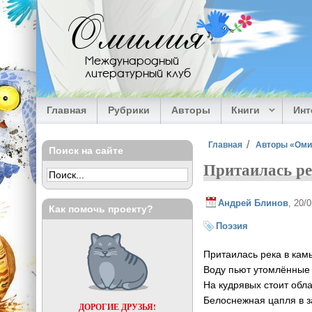
Перейти к основному содержанию
Омилия
Международный
литературный клуб
Главная
Рубрики
Авторы
Книги
Ин
Вы здесь
Главная
Авторы «Ом
Поиск на сайте
Притаилась р
Андрей Блинов
, 20/
Как помочь проекту?
Поэзия
Притаилась река в кам
Воду пьют утомлённые 
На кудрявых стоит обл
Белоснежная цапля в з
ДОРОГИЕ ДРУЗЬЯ!