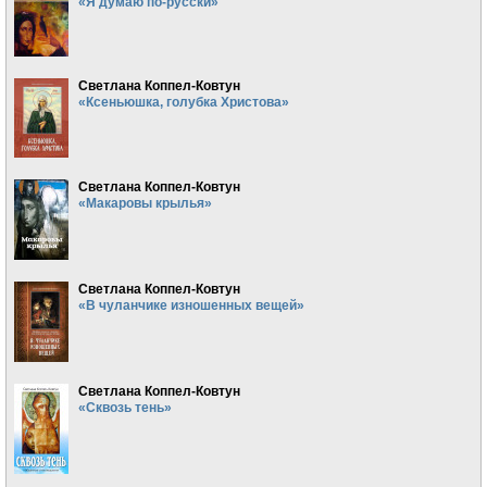
«Я думаю по-русски»
Светлана Коппел-Ковтун
«Ксеньюшка, голубка Христова»
Светлана Коппел-Ковтун
«Макаровы крылья»
Светлана Коппел-Ковтун
«В чуланчике изношенных вещей»
Светлана Коппел-Ковтун
«Сквозь тень»