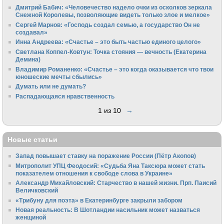
Дмитрий Бабич: «Человечество надело очки из осколков зеркала
Снежной Королевы, позволяющие видеть только злое и мелкое»
Сергей Марнов: «Господь создал семью, а государство Он не
создавал»
Инна Андреева: «Счастье – это быть частью единого целого»
Светлана Коппел-Ковтун: Точка стояния — вечность (Екатерина
Демина)
Владимир Романенко: «Счастье – это когда оказывается что твои
юношеские мечты сбылись»
Думать или не думать?
Распадающаяся нравственность
1 из 10
→
Новые статьи
Запад повышает ставку на поражение России (Пётр Акопов)
Митрополит УПЦ Феодосий: «Судьба Яна Таксюра может стать
показателем отношения к свободе слова в Украине»
Алек­сандр Михайловский: Старчество в нашей жизни. Прп. Паисий
Величковский
«Трибуну для поэта» в Екатеринбурге закрыли забором
Новая реальность: В Шотландии насильник может назваться
женщиной