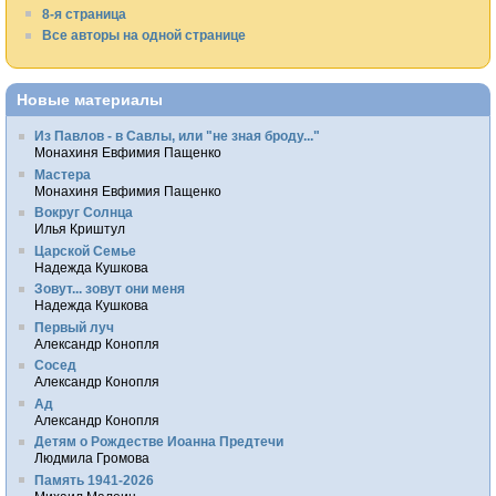
8-я страница
Все авторы на одной странице
Новые материалы
Из Павлов - в Савлы, или "не зная броду..."
Монахиня Евфимия Пащенко
Мастера
Монахиня Евфимия Пащенко
Вокруг Солнца
Илья Криштул
Царской Семье
Надежда Кушкова
Зовут... зовут они меня
Надежда Кушкова
Первый луч
Александр Конопля
Сосед
Александр Конопля
Ад
Александр Конопля
Детям о Рождестве Иоанна Предтечи
Людмила Громова
Память 1941-2026