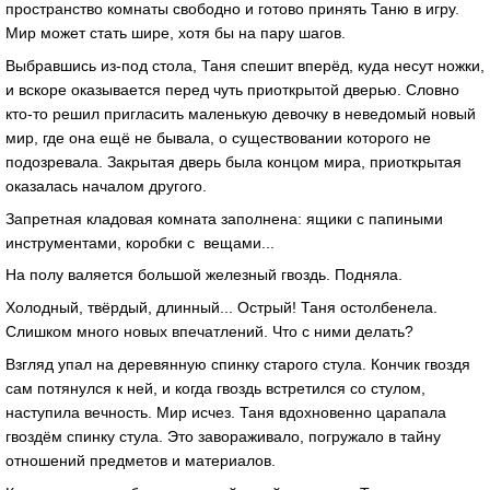
пространство комнаты свободно и готово принять Таню в игру.
Мир может стать шире, хотя бы на пару шагов.
Выбравшись из-под стола, Таня спешит вперёд, куда несут ножки,
и вскоре оказывается перед чуть приоткрытой дверью. Словно
кто-то решил пригласить маленькую девочку в неведомый новый
мир, где она ещё не бывала, о существовании которого не
подозревала. Закрытая дверь была концом мира, приоткрытая
оказалась началом другого.
Запретная кладовая комната заполнена: ящики с папиными
инструментами, коробки с вещами...
На полу валяется большой железный гвоздь. Подняла.
Холодный, твёрдый, длинный... Острый! Таня остолбенела.
Слишком много новых впечатлений. Что с ними делать?
Взгляд упал на деревянную спинку старого стула. Кончик гвоздя
сам потянулся к ней, и когда гвоздь встретился со стулом,
наступила вечность. Мир исчез. Таня вдохновенно царапала
гвоздём спинку стула. Это завораживало, погружало в тайну
отношений предметов и материалов.