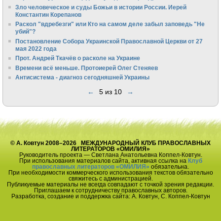
Зло человеческое и суды Божьи в истории России. Иерей
Константин Корепанов
Раскол "вдребезги" или Кто на самом деле забыл заповедь "Не
убий"?
Постановление Собора Украинской Православной Церкви от 27
мая 2022 года
Прот. Андрей Ткачёв о расколе на Украине
Времени всё меньше. Протоиерей Олег Стеняев
Антисистема - диагноз сегодняшней Украины
←
5 из 10
→
© А. Ковтун 2008–2026 МЕЖДУНАРОДНЫЙ КЛУБ ПРАВОСЛАВНЫХ
ЛИТЕРАТОРОВ «ОМИЛИЯ»
Руководитель проекта — Светлана Анатольевна Коппел-Ковтун.
При использования материалов сайта, активная ссылка на
Клуб
православных литераторов «ОМИЛИЯ»
обязательна.
При необходимости коммерческого использования текстов обязательно
свяжитесь с администрацией.
Публикуемые материалы не всегда совпадают с точкой зрения редакции.
Приглашаем к сотрудничеству православных авторов.
Разработка, создание и поддержка сайта: А. Ковтун, С. Коппел-Ковтун