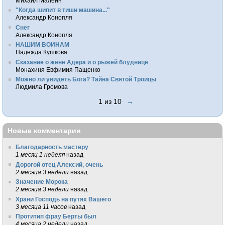
Михаил Малеин
"Когда шипит в тиши машина..."
Александр Конопля
Снег
Александр Конопля
НАШИМ ВОИНАМ
Надежда Кушкова
Сказание о жене Адера и о рыжей блуднице
Монахиня Евфимия Пащенко
Можно ли увидеть Бога? Тайна Святой Троицы
Людмила Громова
1 из 10
→
Новые комментарии
Благодарность мастеру
1 месяц 1 неделя
назад
Дорогой отец Алексий, очень
2 месяца 3 недели
назад
Значение Морока
2 месяца 3 недели
назад
Храни Господь на путях Вашего
3 месяца 11 часов
назад
Протитип фрау Берты был
4 месяца 2 недели
назад