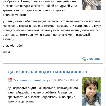
изобразила. Гвозь, спинка стула - и тайнодействие!
а взрослый придет и скажет - ой-ой-ой. другой угол
зрения уже. от чуда к практичности. даже к
реалистичности.
у меня дочка любит тайнодействовать. это наверное такое больше
женское. а моежт и нет. она обожает доставать и вытряхивать муку
и водить по ней пальцем разные узоры. может очень долго вот так
возится. а потом вся кухня белая! но то уже мой - взрослый
взгляд)))
спасибо тебе!
Инна
ответить
Да, взрослый видит нашкодившего
Светлана Коппел-Ковтун
, 18/06/2017 - 08:04
Да, взрослый видит, как правило, нашкодившего,
а не тайнодействующего ребёнка. А ведь он
пребывает на высотах недосягаемых во время
такого творчества.