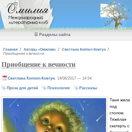
Перейти к основному содержанию
Омилия
Международный
литературный клуб
☰ Разделы сайта
Вы здесь
Главная
Авторы «Омилии»
Светлана Коппел-Ковтун
Приобщение к вечности
Приобщение к вечности
Светлана Коппел-Ковтун
, 14/06/2017 — 14:54
Проза для детей
Психология
Рассказы
Таня жила
под
столом.
Тяжёлая
скатерть с