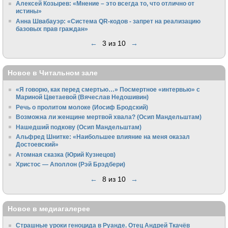
Алексей Козырев: «Мнение – это всегда то, что отлично от
истины»
Анна Швабауэр: «Система QR-кодов - запрет на реализацию
базовых прав граждан»
←
3 из 10
→
Новое в Читальном зале
«Я говорю, как перед смертью…» Посмертное «интервью» с
Мариной Цветаевой (Вячеслав Недошивин)
Речь о пролитом молоке (Иосиф Бродский)
Возможна ли женщине мертвой хвала? (Осип Мандельштам)
Нашедший подкову (Осип Мандельштам)
Альфред Шнитке: «Наибольшее влияние на меня оказал
Достоевский»
Атомная сказка (Юрий Кузнецов)
Христос — Аполлон (Рэй Брэдбери)
←
8 из 10
→
Новое в медиагалерее
Страшные уроки геноцида в Руанде. Отец Андрей Ткачёв