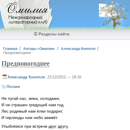
Перейти к основному содержанию
Омилия
Международный
литературный клуб
☰ Разделы сайта
Вы здесь
Главная
Авторы «Омилии»
Александр Конопля
Предновогоднее
Предновогоднее
Александр Конопля
, 21/12/2012 — 19:16
Поэзия
Не пугай нас, зима, холодами,
И не страшен грядущий нам год,
Лес родимый нам ёлки подарит,
И гирлянды нам небо зажжёт.
Улыбнёмся при встрече друг другу,