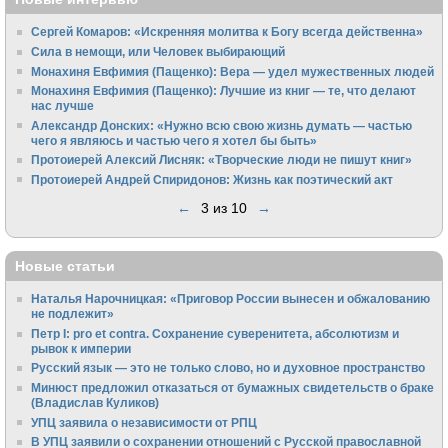
Сергей Комаров: «Искренняя молитва к Богу всегда действенна»
Сила в немощи, или Человек выбирающий
Монахиня Евфимия (Пащенко): Вера — удел мужественных людей
Монахиня Евфимия (Пащенко): Лучшие из книг — те, что делают
нас лучше
Александр Донских: «Нужно всю свою жизнь думать — частью
чего я являюсь и частью чего я хотел бы быть»
Протоиерей Алексий Лисняк: «Творческие люди не пишут книг»
Протоиерей Андрей Спиридонов: Жизнь как поэтический акт
←
3 из 10
→
Новые статьи
Наталья Нарочницкая: «Приговор России вынесен и обжалованию
не подлежит»
Петр I: pro et contra. Сохранение суверенитета, абсолютизм и
рывок к империи
Русский язык — это не только слово, но и духовное пространство
Минюст предложил отказаться от бумажных свидетельств о браке
(Владислав Куликов)
УПЦ заявила о независимости от РПЦ
В УПЦ заявили о сохранении отношений с Русской православной