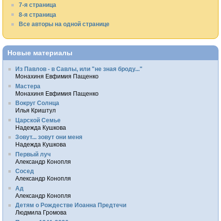
7-я страница
8-я страница
Все авторы на одной странице
Новые материалы
Из Павлов - в Савлы, или "не зная броду..."
Монахиня Евфимия Пащенко
Мастера
Монахиня Евфимия Пащенко
Вокруг Солнца
Илья Криштул
Царской Семье
Надежда Кушкова
Зовут... зовут они меня
Надежда Кушкова
Первый луч
Александр Конопля
Сосед
Александр Конопля
Ад
Александр Конопля
Детям о Рождестве Иоанна Предтечи
Людмила Громова