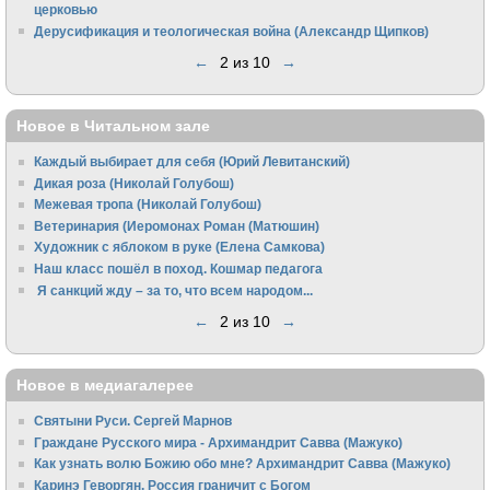
церковью
Дерусификация и теологическая война (Александр Щипков)
←
2 из 10
→
Новое в Читальном зале
Каждый выбирает для себя (Юрий Левитанский)
Дикая роза (Николай Голубош)
Межевая тропа (Николай Голубош)
Ветеринария (Иеромонах Роман (Матюшин)
Художник с яблоком в руке (Елена Самкова)
Наш класс пошёл в поход. Кошмар педагога
Я санкций жду – за то, что всем народом...
←
2 из 10
→
Новое в медиагалерее
Святыни Руси. Сергей Марнов
Граждане Русского мира - Архимандрит Савва (Мажуко)
Как узнать волю Божию обо мне? Архимандрит Савва (Мажуко)
Каринэ Геворгян. Россия граничит с Богом