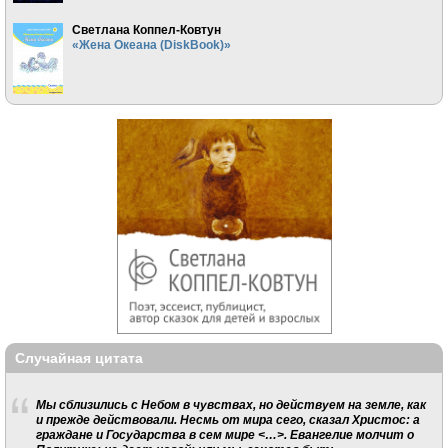
Светлана Коппел-Ковтун
«Жена Океана (DiskBook)»
Случайная цитата
Мы сблизились с Небом в чувствах, но действуем на земле, как
и прежде действовали. Несмь от мира сего, сказал Христос: а
граждане и Государства в сем мире <…>. Евангелие молчит о