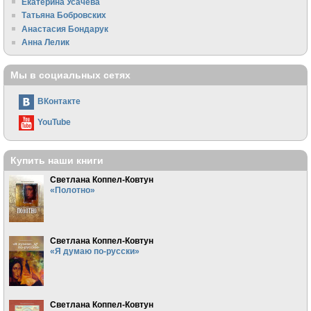
Екатерина Усачева
Татьяна Бобровских
Анастасия Бондарук
Анна Лелик
Мы в социальных сетях
ВКонтакте
YouTube
Купить наши книги
Светлана Коппел-Ковтун
«Полотно»
Светлана Коппел-Ковтун
«Я думаю по-русски»
Светлана Коппел-Ковтун