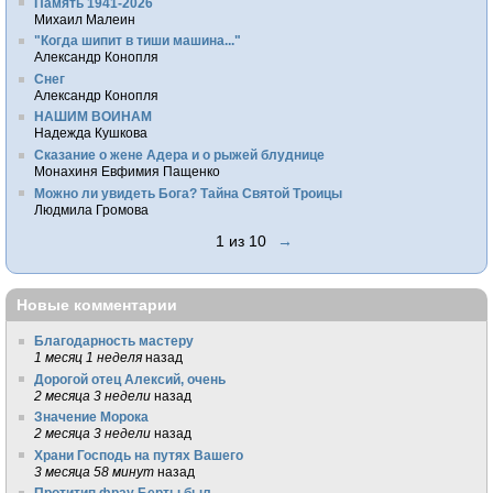
Память 1941-2026
Михаил Малеин
"Когда шипит в тиши машина..."
Александр Конопля
Снег
Александр Конопля
НАШИМ ВОИНАМ
Надежда Кушкова
Сказание о жене Адера и о рыжей блуднице
Монахиня Евфимия Пащенко
Можно ли увидеть Бога? Тайна Святой Троицы
Людмила Громова
1 из 10
→
Новые комментарии
Благодарность мастеру
1 месяц 1 неделя
назад
Дорогой отец Алексий, очень
2 месяца 3 недели
назад
Значение Морока
2 месяца 3 недели
назад
Храни Господь на путях Вашего
3 месяца 58 минут
назад
Протитип фрау Берты был