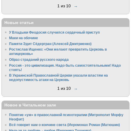
1 из 10
→
Новые статьи
У Владыки Феодосия случился сердечный приступ
Маки на обочине
Памяти Эдит Сёдергран (Алексей Дмитриенко)
Ростислав Ищенко: «Они желают превратить Церковь в
антицерковь»
Образ страданий русского народа
Россия - это цивилизация. Надо быть самостоятельными! Надо
стоять!
В Украинской Православной Церкви указали властям на
недопустимость атаки на Церковь
1 из 10
→
Новое в Читальном зале
Понятие «ум» в православной психотерапии (Митрополит Морфу
Неофит)
Всё говорит нам о кончине света (Иеромонах Роман (Матюшин)
Нельзя за любовь - любое (Вероника Тушнова)