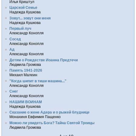
Илья Криштул
Царской Семье
Надежда Кушкова
Зовут... зовут они меня
Надежда Кушкова
Первый луч
Александр Конопля
Сосед
Александр Конопля
Ад
Александр Конопля
Детям о Рождестве Иоанна Предтечи
Людмила Громова
Память 1941-2026
Михаил Малеин
"Когда шипит в тиши машина..."
Александр Конопля
Снег
Александр Конопля
НАШИМ ВОИНАМ
Надежда Кушкова
Сказание о жене Адера и о рыжей блуднице
Монахиня Евфимия Пащенко
Можно ли увидеть Бога? Тайна Святой Троицы
Людмила Громова