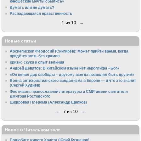
юношеские мечты сбылись»
Думать или не думать?
Распадающаяся нравственность
1 из 10
→
Новые статьи
Архиепископ Феодосий (Снигирёв): Может прийти время, когда
придётся жить без храмов
Кризис скуки и опыт величия
Андрей Девятов: В китайском языке нет иероглифа «Бог»
«Он ценил дар свободы – другому всегда позволял быть другим»
Волна антихристианского вандализма в Европе — и что это значит
(Сергей Худиев)
Фестиваль православной литературы и СМИ имени святителя
Дмитрия Ростовского
Цифровая Плерома (Александр Щипков)
←
7 из 10
→
Новое в Читальном зале
Полюбите живого Христа (Юрий Кузнецов)