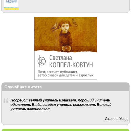
Случайная цитата
Посредственный учитель излагает. Хороший учитель
объясняет. Выдающийся учитель показывает. Великий
учитель вдохновляет.
Джозеф Уорд