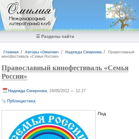
Перейти к основному содержанию
Омилия
Международный
литературный клуб
☰ Разделы сайта
Вы здесь
Главная
Авторы «Омилии»
Надежда Смирнова
Православный
кинофестиваль «Семья России»
Православный кинофестиваль «Семья
России»
Надежда Смирнова
, 24/05/2012 — 12:27
Публицистика
Под