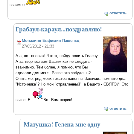
взаимно
ответить
Грабаул-караул...поздравляю!
Монахиня Евфимия Пащенко
,
27/05/2012 - 21:33
А-а, вот оно как! Что ж, пойду ловить Гелену.
А за творчеством Вашим как не следить -
взаи-имно. Тем более, я помню, что Вы
сделали для меня. Разве это забудешь?
Опять же, ряд моих текстов навеяны Вашими...помните два
"Источника"? Но мой "отравленный", а Ваш-то - СВЯТОЙ! Это
выше! Е.
Вот Вам шарик!
ответить
Матушка! Гелена мне одну