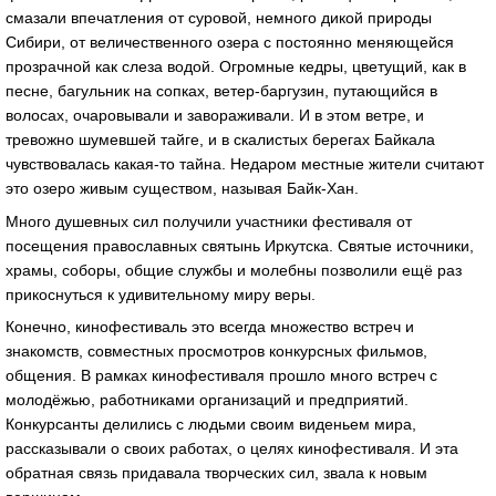
смазали впечатления от суровой, немного дикой природы
Сибири, от величественного озера с постоянно меняющейся
прозрачной как слеза водой. Огромные кедры, цветущий, как в
песне, багульник на сопках, ветер-баргузин, путающийся в
волосах, очаровывали и завораживали. И в этом ветре, и
тревожно шумевшей тайге, и в скалистых берегах Байкала
чувствовалась какая-то тайна. Недаром местные жители считают
это озеро живым существом, называя Байк-Хан.
Много душевных сил получили участники фестиваля от
посещения православных святынь Иркутска. Святые источники,
храмы, соборы, общие службы и молебны позволили ещё раз
прикоснуться к удивительному миру веры.
Конечно, кинофестиваль это всегда множество встреч и
знакомств, совместных просмотров конкурсных фильмов,
общения. В рамках кинофестиваля прошло много встреч с
молодёжью, работниками организаций и предприятий.
Конкурсанты делились с людьми своим виденьем мира,
рассказывали о своих работах, о целях кинофестиваля. И эта
обратная связь придавала творческих сил, звала к новым