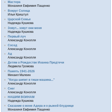
Мастера
Монахиня Евфимия Пащенко
Вокруг Солнца
Илья Криштул
Царской Семье
Надежда Кушкова
Зовут... зовут они меня
Надежда Кушкова
Первый луч
Александр Конопля
Сосед
Александр Конопля
Ад
Александр Конопля
Детям о Рождестве Иоанна Предтечи
Людмила Громова
Память 1941-2026
Михаил Малеин
"Когда шипит в тиши машина..."
Александр Конопля
Снег
Александр Конопля
НАШИМ ВОИНАМ
Надежда Кушкова
Сказание о жене Адера и о рыжей блуднице
Монахиня Евфимия Пащенко