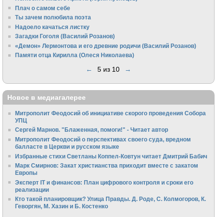
Плач о самом себе
Ты зачем полюбила поэта
Надоело качаться листку
Загадки Гоголя (Василий Розанов)
«Демон» Лермонтова и его древние родичи (Василий Розанов)
Памяти отца Кирилла (Олеся Николаева)
←
5 из 10
→
Новое в медиагалерее
Митрополит Феодосий об инициативе скорого проведения Собора
УПЦ
Сергей Марнов. "Блаженная, помоги!" - Читает автор
Митрополит Феодосий о перспективах своего суда, вредном
балласте в Церкви и русском языке
Избранные стихи Светланы Коппел-Ковтун читает Дмитрий Бабич
Марк Смирнов: Закат христианства приходит вместе с закатом
Европы
Эксперт IT и финансов: План цифрового контроля и сроки его
реализации
Кто такой планировщик? Улица Правды. Д. Роде, С. Колмогоров, К.
Геворгян, М. Хазин и Б. Костенко