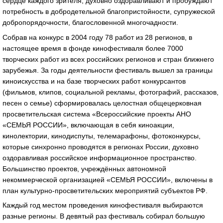
сердце каждого зрителя, духовно оздоравливают и пробуждают
потребность в добродетельной благопристойности, супружеской
добропорядочности, благословенной многочадности.
Собрав на конкурс в 2004 году 78 работ из 28 регионов, в
настоящее время в фонде кинофестиваля более 7000
творческих работ из всех российских регионов и стран ближнего
зарубежья. За годы деятельности фестиваль вышел за границы
киноискусства и на базе творческих работ конкурсантов
(фильмов, клипов, социальной рекламы, фотографий, рассказов,
песен о семье) сформировалась целостная общецерковная
просветительская система «Всероссийские проекты АНО
«СЕМЬЯ РОССИИ», включающая в себя киноакции,
кинолектории, кинодиспуты, телемарафоны, фотоконкурсы,
которые синхронно проводятся в регионах России, духовно
оздоравливая российское информационное пространство.
Большинство проектов, учреждённых автономной
некоммерческой организацией «СЕМЬЯ РОССИИ», включены в
план культурно-просветительских мероприятий субъектов РФ.
Каждый год местом проведения кинофестиваля выбираются
разные регионы. В девятый раз фестиваль собирал большую