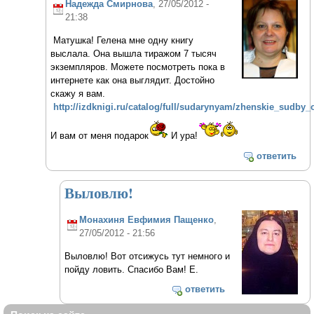
Надежда Смирнова
, 27/05/2012 -
21:38
Матушка! Гелена мне одну книгу
выслала. Она вышла тиражом 7 тысяч
экземпляров. Можете посмотреть пока в
интернете как она выглядит. Достойно
скажу я вам.
http://izdknigi.ru/catalog/full/sudarynyam/zhenskie_sudby
И вам от меня подарок
И ура!
ответить
Выловлю!
Монахиня Евфимия Пащенко
,
27/05/2012 - 21:56
Выловлю! Вот отсижусь тут немного и
пойду ловить. Спасибо Вам! Е.
ответить