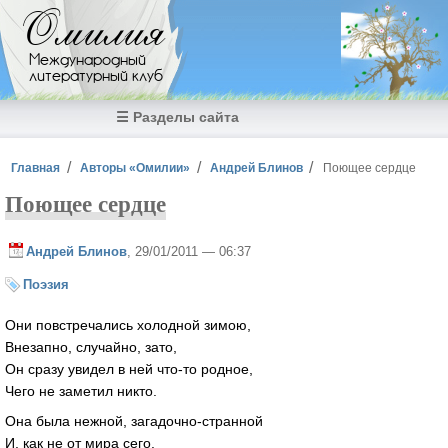
Перейти к основному содержанию
Омилия
Международный
литературный клуб
☰ Разделы сайта
Вы здесь
Главная
Авторы «Омилии»
Андрей Блинов
Поющее сердце
Поющее сердце
Андрей Блинов
, 29/01/2011 — 06:37
Поэзия
Они повстречались холодной зимою,
Внезапно, случайно, зато,
Он сразу увидел в ней что-то родное,
Чего не заметил никто.
Она была нежной, загадочно-странной
И, как не от мира сего.