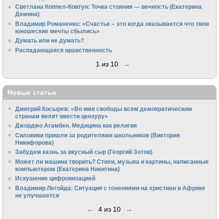
Светлана Коппел-Ковтун: Точка стояния — вечность (Екатерина
Демина)
Владимир Романенко: «Счастье – это когда оказывается что твои
юношеские мечты сбылись»
Думать или не думать?
Распадающаяся нравственность
1 из 10
→
Новые статьи
Дмитрий Косырев: «Во имя свободы всем демократическим
странам велят ввести цензуру»
Джорджо Агамбен. Медицина как религия
Силовики пришли за родителями школьников (Виктория
Никифорова)
Забудем казнь за вкусный сыр (Георгий Зотов)
Может ли машина творить? Стихи, музыка и картины, написанные
компьютером (Екатерина Никитина)
Искушение цифровизацией
Владимир Легойда: Ситуация с гонениями на христиан в Африке
не улучшается
←
4 из 10
→