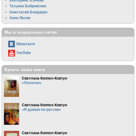
Екатерина Усачева
Татьяна Бобровских
Анастасия Бондарук
Анна Лелик
Мы в социальных сетях
ВКонтакте
YouTube
Купить наши книги
Светлана Коппел-Ковтун
«Полотно»
Светлана Коппел-Ковтун
«Я думаю по-русски»
Светлана Коппел-Ковтун