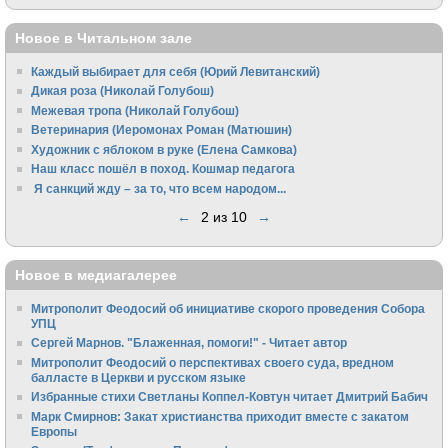
Новое в Читальном зале
Каждый выбирает для себя (Юрий Левитанский)
Дикая роза (Николай Голубош)
Межевая тропа (Николай Голубош)
Ветеринария (Иеромонах Роман (Матюшин)
Художник с яблоком в руке (Елена Самкова)
Наш класс пошёл в поход. Кошмар педагога
Я санкций жду – за то, что всем народом...
←
2 из 10
→
Новое в медиагалерее
Митрополит Феодосий об инициативе скорого проведения Собора
УПЦ
Сергей Марнов. "Блаженная, помоги!" - Читает автор
Митрополит Феодосий о перспективах своего суда, вредном
балласте в Церкви и русском языке
Избранные стихи Светланы Коппел-Ковтун читает Дмитрий Бабич
Марк Смирнов: Закат христианства приходит вместе с закатом
Европы