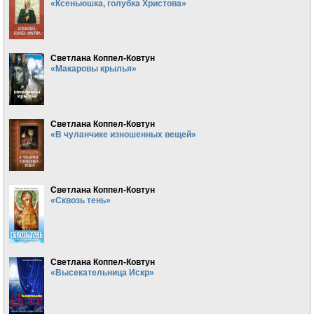
«Ксеньюшка, голубка Христова»
Светлана Коппел-Ковтун
«Макаровы крылья»
Светлана Коппел-Ковтун
«В чуланчике изношенных вещей»
Светлана Коппел-Ковтун
«Сквозь тень»
Светлана Коппел-Ковтун
«Высекательница Искр»