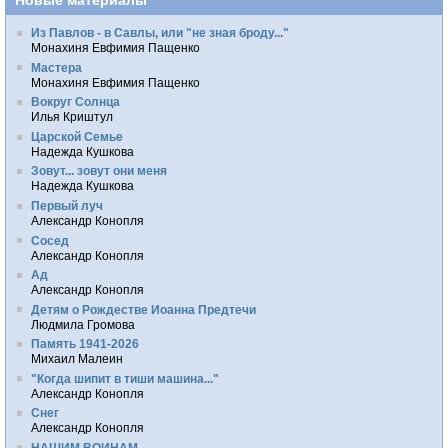
Из Павлов - в Савлы, или "не зная броду..."
Монахиня Евфимия Пащенко
Мастера
Монахиня Евфимия Пащенко
Вокруг Солнца
Илья Криштул
Царской Семье
Надежда Кушкова
Зовут... зовут они меня
Надежда Кушкова
Первый луч
Александр Конопля
Сосед
Александр Конопля
Ад
Александр Конопля
Детям о Рождестве Иоанна Предтечи
Людмила Громова
Память 1941-2026
Михаил Малеин
"Когда шипит в тиши машина..."
Александр Конопля
Снег
Александр Конопля
НАШИМ ВОИНАМ