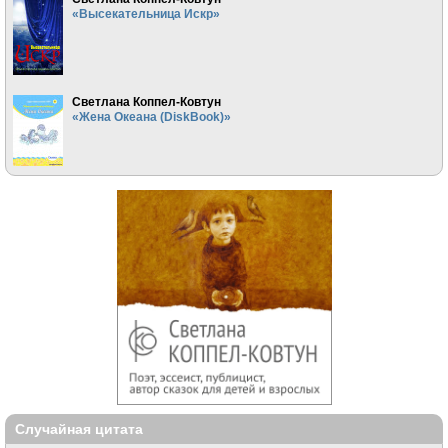
«Высекательница Искр»
Светлана Коппел-Ковтун
«Жена Океана (DiskBook)»
Случайная цитата