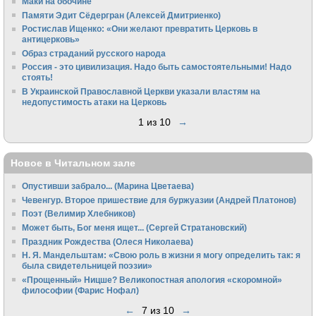
Маки на обочине
Памяти Эдит Сёдергран (Алексей Дмитриенко)
Ростислав Ищенко: «Они желают превратить Церковь в
антицерковь»
Образ страданий русского народа
Россия - это цивилизация. Надо быть самостоятельными! Надо
стоять!
В Украинской Православной Церкви указали властям на
недопустимость атаки на Церковь
1 из 10
→
Новое в Читальном зале
Опустивши забрало... (Марина Цветаева)
Чевенгур. Второе пришествие для буржуазии (Андрей Платонов)
Поэт (Велимир Хлебников)
Может быть, Бог меня ищет... (Сергей Стратановский)
Праздник Рождества (Олеся Николаева)
Н. Я. Мандельштам: «Свою pоль в жизни я могу опpеделить так: я
была свидетельницей поэзии»
«Прощенный» Ницше? Великопостная апология «скоромной»
философии (Фарис Нофал)
←
7 из 10
→