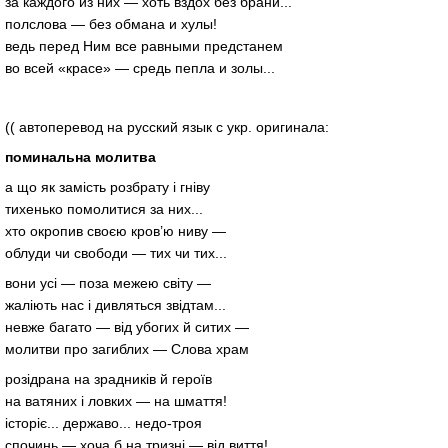
за каждого из них — хоть вздох без брани...
полслова — без обмана и хулы!
ведь перед Ним все равными предстанем
во всей «красе» — средь пепла и золы...
(( автоперевод на русский язык с укр. оригинала:
поминальна молитва
а що як замість розбрату і гніву
тихенько помолитися за них...
хто окропив своєю кров’ю ниву —
облуди чи свободи — тих чи тих...
вони усі — поза межею світу —
жаліють нас і дивляться звідтам...
невже багато — від убогих й ситих —
молитви про загиблих — Слова храм
розідрана на зрадників й героїв
на ватяних і ловких — на шмаття!
історіє... державо... недо-троя
спочинь — хоча б на тризні — від виття!