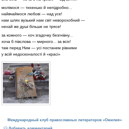
молімося — тихенько й непідробно...
найвчаймося любові — над усе!
нам шлях вузький нам світ неворохобний —
нехай же душі більше не трясе!
за кожного — хоч згадочку безгнівну...
хоча б півслова — мирного... за всіх!
там перед Ним — усі постанем рівними
у всій недосконалості й «красі»
Международный клуб православных литераторов «Омилия»
Добавить комментарий