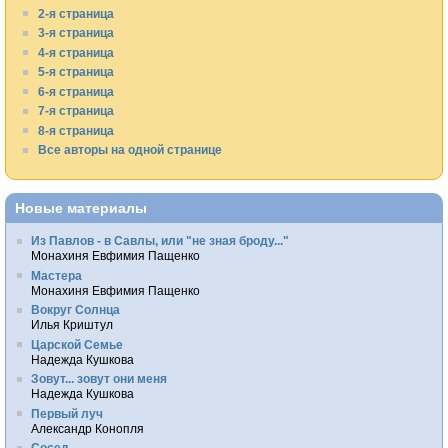
2-я страница
3-я страница
4-я страница
5-я страница
6-я страница
7-я страница
8-я страница
Все авторы на одной странице
Новые материалы
Из Павлов - в Савлы, или "не зная броду..."
Монахиня Евфимия Пащенко
Мастера
Монахиня Евфимия Пащенко
Вокруг Солнца
Илья Криштул
Царской Семье
Надежда Кушкова
Зовут... зовут они меня
Надежда Кушкова
Первый луч
Александр Конопля
Сосед