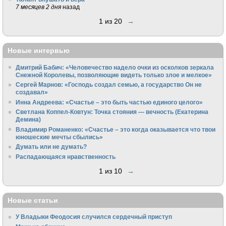
7 месяцев 2 дня
назад
1 из 20
→
Новые интервью
Дмитрий Бабич: «Человечество надело очки из осколков зеркала
Снежной Королевы, позволяющие видеть только злое и мелкое»
Сергей Марнов: «Господь создал семью, а государство Он не
создавал»
Инна Андреева: «Счастье – это быть частью единого целого»
Светлана Коппел-Ковтун: Точка стояния — вечность (Екатерина
Демина)
Владимир Романенко: «Счастье – это когда оказывается что твои
юношеские мечты сбылись»
Думать или не думать?
Распадающаяся нравственность
1 из 10
→
Новые статьи
У Владыки Феодосия случился сердечный приступ