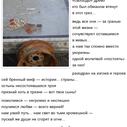
«свободы» древо
кто был обманом втянут
в этот грех...
ведь все они — за гранью
этой жизни —
сочувствуют оставшимся
в живых...
а нам так сложно вместо
укоризны
одной молитвой «постоять»
за них!
разодран на изгоев и героев
сей бренный миф — истории... страны...
остынь несостоявшаяся троя
признай хоть в тризне — вот твои сыны!
помолимся — негромко и неспешно
поучимся любви — всего верней!
нам узкий путь... нам свет во тьме кромешной —
пускай же души не сгорят в огне...