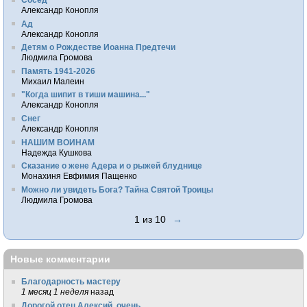
Александр Конопля
Ад
Александр Конопля
Детям о Рождестве Иоанна Предтечи
Людмила Громова
Память 1941-2026
Михаил Малеин
"Когда шипит в тиши машина..."
Александр Конопля
Снег
Александр Конопля
НАШИМ ВОИНАМ
Надежда Кушкова
Сказание о жене Адера и о рыжей блуднице
Монахиня Евфимия Пащенко
Можно ли увидеть Бога? Тайна Святой Троицы
Людмила Громова
1 из 10
→
Новые комментарии
Благодарность мастеру
1 месяц 1 неделя
назад
Дорогой отец Алексий, очень