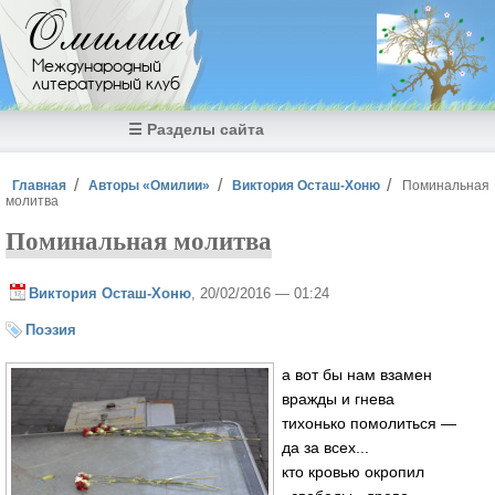
Перейти к основному содержанию
Омилия
Международный
литературный клуб
☰ Разделы сайта
Вы здесь
Главная
Авторы «Омилии»
Виктория Осташ-Хоню
Поминальная
молитва
Поминальная молитва
Виктория Осташ-Хоню
, 20/02/2016 — 01:24
Поэзия
а вот бы нам взамен
вражды и гнева
тихонько помолиться —
да за всех...
кто кровью окропил