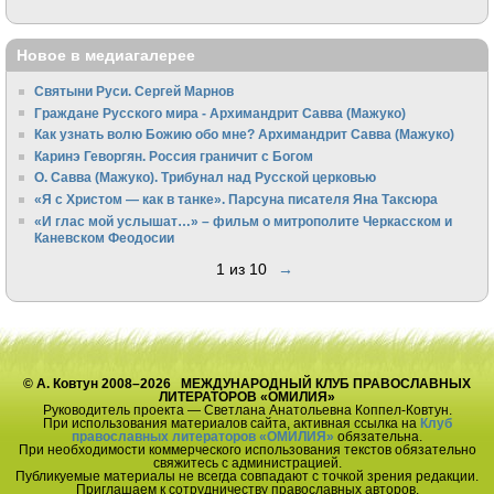
Новое в медиагалерее
Святыни Руси. Сергей Марнов
Граждане Русского мира - Архимандрит Савва (Мажуко)
Как узнать волю Божию обо мне? Архимандрит Савва (Мажуко)
Каринэ Геворгян. Россия граничит с Богом
О. Савва (Мажуко). Трибунал над Русской церковью
«Я с Христом — как в танке». Парсуна писателя Яна Таксюра
«И глас мой услышат…» – фильм о митрополите Черкасском и
Каневском Феодосии
1 из 10
→
© А. Ковтун 2008–2026 МЕЖДУНАРОДНЫЙ КЛУБ ПРАВОСЛАВНЫХ
ЛИТЕРАТОРОВ «ОМИЛИЯ»
Руководитель проекта — Светлана Анатольевна Коппел-Ковтун.
При использования материалов сайта, активная ссылка на
Клуб
православных литераторов «ОМИЛИЯ»
обязательна.
При необходимости коммерческого использования текстов обязательно
свяжитесь с администрацией.
Публикуемые материалы не всегда совпадают с точкой зрения редакции.
Приглашаем к сотрудничеству православных авторов.