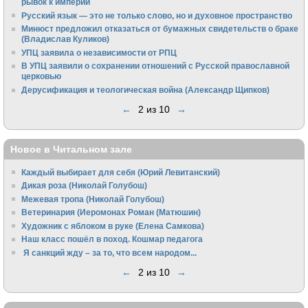
рывок к империи
Русский язык — это не только слово, но и духовное пространство
Минюст предложил отказаться от бумажных свидетельств о браке
(Владислав Куликов)
УПЦ заявила о независимости от РПЦ
В УПЦ заявили о сохранении отношений с Русской православной
церковью
Дерусификация и теологическая война (Александр Щипков)
←
2 из 10
→
Новое в Читальном зале
Каждый выбирает для себя (Юрий Левитанский)
Дикая роза (Николай Голубош)
Межевая тропа (Николай Голубош)
Ветеринария (Иеромонах Роман (Матюшин)
Художник с яблоком в руке (Елена Самкова)
Наш класс пошёл в поход. Кошмар педагога
Я санкций жду – за то, что всем народом...
←
2 из 10
→