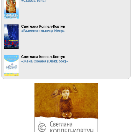
«Сквозь тень»
Светлана Коппел-Ковтун
«Высекательница Искр»
Светлана Коппел-Ковтун
«Жена Океана (DiskBook)»