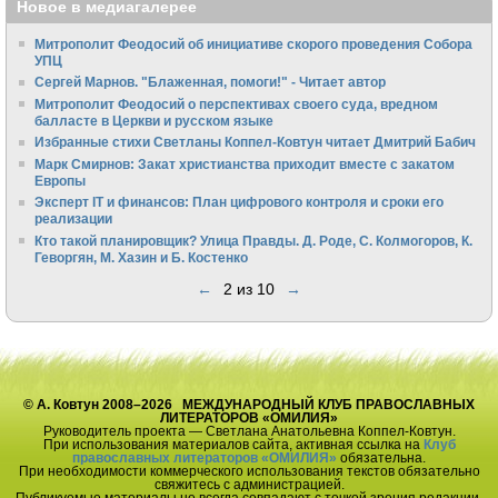
Новое в медиагалерее
Митрополит Феодосий об инициативе скорого проведения Собора
УПЦ
Сергей Марнов. "Блаженная, помоги!" - Читает автор
Митрополит Феодосий о перспективах своего суда, вредном
балласте в Церкви и русском языке
Избранные стихи Светланы Коппел-Ковтун читает Дмитрий Бабич
Марк Смирнов: Закат христианства приходит вместе с закатом
Европы
Эксперт IT и финансов: План цифрового контроля и сроки его
реализации
Кто такой планировщик? Улица Правды. Д. Роде, С. Колмогоров, К.
Геворгян, М. Хазин и Б. Костенко
←
2 из 10
→
© А. Ковтун 2008–2026 МЕЖДУНАРОДНЫЙ КЛУБ ПРАВОСЛАВНЫХ
ЛИТЕРАТОРОВ «ОМИЛИЯ»
Руководитель проекта — Светлана Анатольевна Коппел-Ковтун.
При использования материалов сайта, активная ссылка на
Клуб
православных литераторов «ОМИЛИЯ»
обязательна.
При необходимости коммерческого использования текстов обязательно
свяжитесь с администрацией.
Публикуемые материалы не всегда совпадают с точкой зрения редакции.