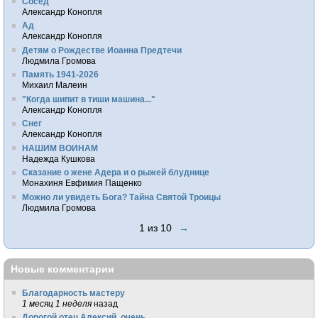
Сосед
Александр Конопля
Ад
Александр Конопля
Детям о Рождестве Иоанна Предтечи
Людмила Громова
Память 1941-2026
Михаил Малеин
"Когда шипит в тиши машина..."
Александр Конопля
Снег
Александр Конопля
НАШИМ ВОИНАМ
Надежда Кушкова
Сказание о жене Адера и о рыжей блуднице
Монахиня Евфимия Пащенко
Можно ли увидеть Бога? Тайна Святой Троицы
Людмила Громова
1 из 10
→
Новые комментарии
Благодарность мастеру
1 месяц 1 неделя
назад
Дорогой отец Алексий, очень