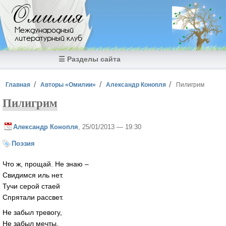
Перейти к основному содержанию
Омилия
Международный
литературный клуб
☰ Разделы сайта
Вы здесь
Главная
Авторы «Омилии»
Александр Конопля
Пилигрим
Пилигрим
Александр Конопля
, 25/01/2013 — 19:30
Поэзия
Что ж, прощай. Не знаю –
Свидимся иль нет.
Тучи серой стаей
Спрятали рассвет.
Не забыл тревогу,
Не забыл мечты.