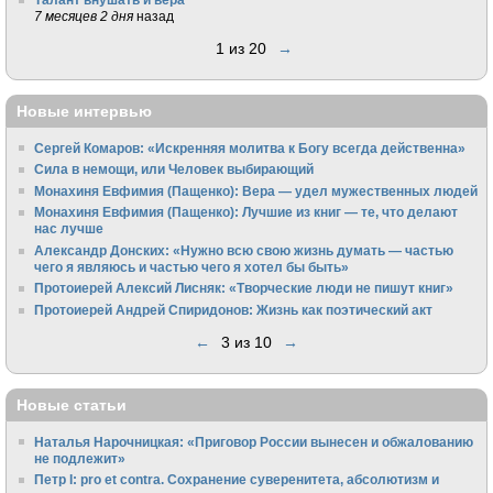
7 месяцев 2 дня
назад
1 из 20
→
Новые интервью
Сергей Комаров: «Искренняя молитва к Богу всегда действенна»
Сила в немощи, или Человек выбирающий
Монахиня Евфимия (Пащенко): Вера — удел мужественных людей
Монахиня Евфимия (Пащенко): Лучшие из книг — те, что делают
нас лучше
Александр Донских: «Нужно всю свою жизнь думать — частью
чего я являюсь и частью чего я хотел бы быть»
Протоиерей Алексий Лисняк: «Творческие люди не пишут книг»
Протоиерей Андрей Спиридонов: Жизнь как поэтический акт
←
3 из 10
→
Новые статьи
Наталья Нарочницкая: «Приговор России вынесен и обжалованию
не подлежит»
Петр I: pro et contra. Сохранение суверенитета, абсолютизм и