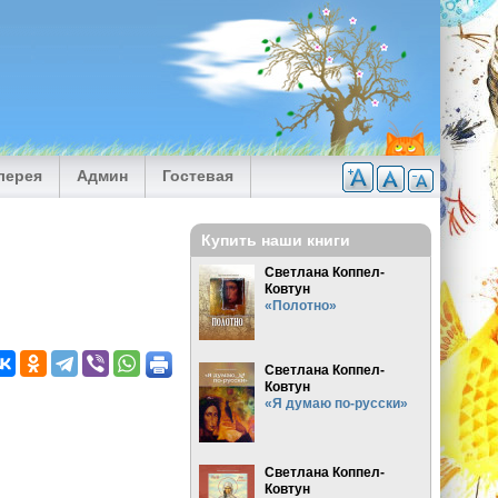
лерея
Админ
Гостевая
Купить наши книги
Светлана Коппел-
Ковтун
«Полотно»
Светлана Коппел-
Ковтун
«Я думаю по-русски»
Светлана Коппел-
Ковтун