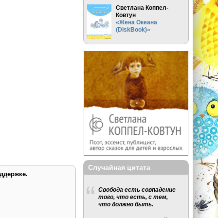
Светлана Коппел-
Ковтун
«Жена Океана
(DiskBook)»
Случайная цитата
ддержке.
Свобода есть совпадение
того, что есть, с тем,
что должно быть.