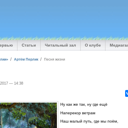
тервью
Статьи
Читальный зал
О клубе
Медиага
илии»
Артём Перлик
Песня жизни
/2017 — 14:38
Ну как же так, ну где ещё
Наперекор ветрам
Наш малый путь, где мы поём,