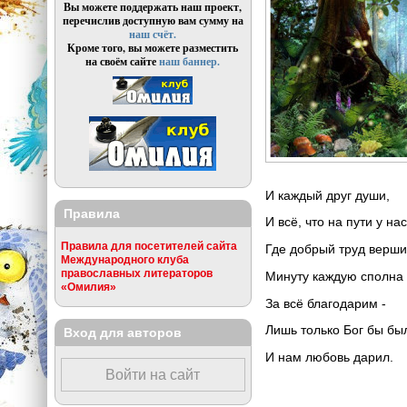
Вы можете поддержать наш проект,
перечислив доступную вам сумму на
наш счёт.
Кроме того, вы можете разместить
на своём сайте
наш баннер.
И каждый друг души,
Правила
И всё, что на пути у нас
Правила для посетителей сайта
Где добрый труд верши
Международного клуба
православных литераторов
Минуту каждую сполна
«Омилия»
За всё благодарим -
Лишь только Бог бы был
Вход для авторов
И нам любовь дарил.
Войти на сайт