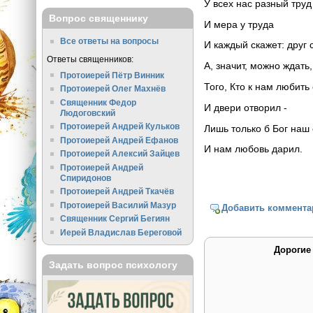
У всех нас разный тру
Вопрос священнику
И мера у труда
Все ответы на вопросы
И каждый скажет: друг 
Ответы священников:
А, значит, можно ждать,
Протоиерей Пётр Винник
Того, Кто к нам любить
Протоиерей Олег Махнёв
Священник Федор
И двери отворил -
Людоговский
Протоиерей Андрей Кульков
Лишь только б Бог наш
Протоиерей Андрей Ефанов
И нам любовь дарил.
Протоиерей Алексий Зайцев
Протоиерей Андрей
Спиридонов
Протоиерей Андрей Ткачёв
Протоиерей Василий Мазур
Добавить коммента
Священник Сергий Бегиян
Иерей Владислав Береговой
Дорогие
Задать вопрос психологу