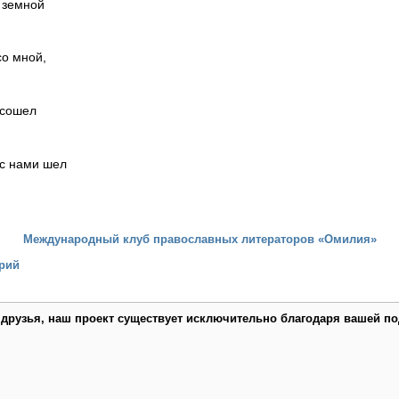
д земной
со мной,
 сошел
 с нами шел
Международный клуб православных литераторов «Омилия»
рий
 друзья, наш проект существует исключительно благодаря вашей по