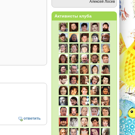
Алексей Лосев
Активисты клуба
ответить