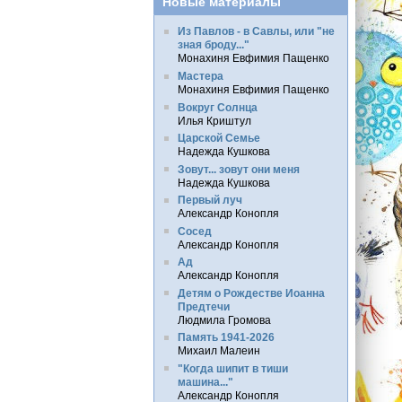
Новые материалы
Из Павлов - в Савлы, или "не
зная броду..."
Монахиня Евфимия Пащенко
Мастера
Монахиня Евфимия Пащенко
Вокруг Солнца
Илья Криштул
Царской Семье
Надежда Кушкова
Зовут... зовут они меня
Надежда Кушкова
Первый луч
Александр Конопля
Сосед
Александр Конопля
Ад
Александр Конопля
Детям о Рождестве Иоанна
Предтечи
Людмила Громова
Память 1941-2026
Михаил Малеин
"Когда шипит в тиши
машина..."
Александр Конопля