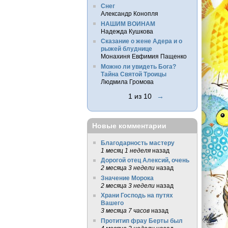
Снег
Александр Конопля
НАШИМ ВОИНАМ
Надежда Кушкова
Сказание о жене Адера и о
рыжей блуднице
Монахиня Евфимия Пащенко
Можно ли увидеть Бога?
Тайна Святой Троицы
Людмила Громова
1 из 10
→
Новые комментарии
Благодарность мастеру
1 месяц 1 неделя
назад
Дорогой отец Алексий, очень
2 месяца 3 недели
назад
Значение Морока
2 месяца 3 недели
назад
Храни Господь на путях
Вашего
3 месяца 7 часов
назад
Протитип фрау Берты был