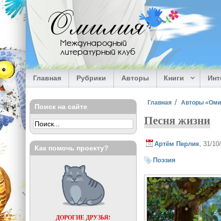
Перейти к основному содержанию
Омилия
Международный
литературный клуб
Главная
Рубрики
Авторы
Книги
Ин
Вы здесь
Главная
Авторы «Ом
Поиск на сайте
Песня жизни
Артём Перлик
, 31/10
Как помочь проекту?
Поэзия
ДОРОГИЕ ДРУЗЬЯ!