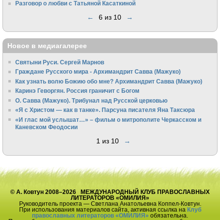
Разговор о любви с Татьяной Касаткиной
←
6 из 10
→
Новое в медиагалерее
Святыни Руси. Сергей Марнов
Граждане Русского мира - Архимандрит Савва (Мажуко)
Как узнать волю Божию обо мне? Архимандрит Савва (Мажуко)
Каринэ Геворгян. Россия граничит с Богом
О. Савва (Мажуко). Трибунал над Русской церковью
«Я с Христом — как в танке». Парсуна писателя Яна Таксюра
«И глас мой услышат…» – фильм о митрополите Черкасском и
Каневском Феодосии
1 из 10
→
© А. Ковтун 2008–2026 МЕЖДУНАРОДНЫЙ КЛУБ ПРАВОСЛАВНЫХ
ЛИТЕРАТОРОВ «ОМИЛИЯ»
Руководитель проекта — Светлана Анатольевна Коппел-Ковтун.
При использования материалов сайта, активная ссылка на
Клуб
православных литераторов «ОМИЛИЯ»
обязательна.