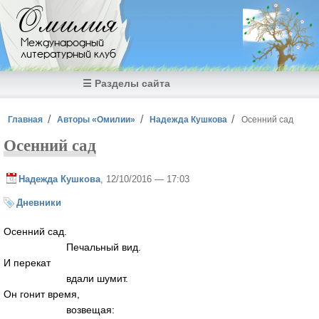
Перейти к основному содержанию
Омилия
Международный
литературный клуб
☰ Разделы сайта
Вы здесь
Главная
Авторы «Омилии»
Надежда Кушкова
Осенний сад
Осенний сад
Надежда Кушкова
, 12/10/2016 — 17:03
Дневники
Осенний сад.
Печальный вид.
И перекат
вдали шумит.
Он гонит время,
возвещая: