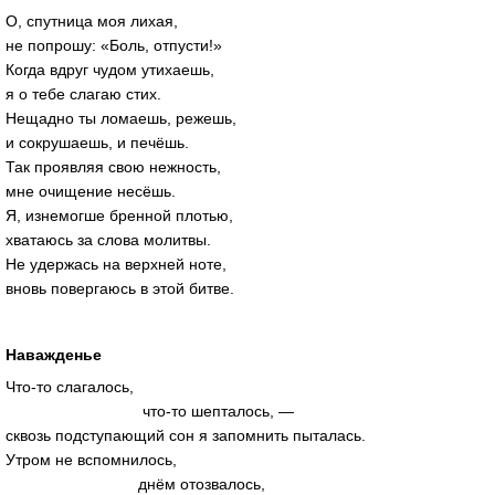
О, спутница моя лихая,
не попрошу: «Боль, отпусти!»
Когда вдруг чудом утихаешь,
я о тебе слагаю стих.
Нещадно ты ломаешь, режешь,
и сокрушаешь, и печёшь.
Так проявляя свою нежность,
мне очищение несёшь.
Я, изнемогше бренной плотью,
хватаюсь за слова молитвы.
Не удержась на верхней ноте,
вновь повергаюсь в этой битве.
Наважденье
Что-то слагалось,
что-то шепталось, —
сквозь подступающий сон я запомнить пыталась.
Утром не вспомнилось,
днём отозвалось,