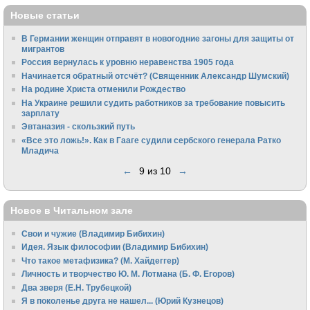
Новые статьи
В Германии женщин отправят в новогодние загоны для защиты от
мигрантов
Россия вернулась к уровню неравенства 1905 года
Начинается обратный отсчёт? (Священник Александр Шумский)
На родине Христа отменили Рождество
На Украине решили судить работников за требование повысить
зарплату
Эвтаназия - скользкий путь
«Все это ложь!». Как в Гааге судили сербского генерала Ратко
Младича
←
9 из 10
→
Новое в Читальном зале
Свои и чужие (Владимир Бибихин)
Идея. Язык философии (Владимир Бибихин)
Что такое метафизика? (М. Хайдеггер)
Личность и творчество Ю. М. Лотмана (Б. Ф. Егоров)
Два зверя (Е.Н. Трубецкой)
Я в поколенье друга не нашел... (Юрий Кузнецов)