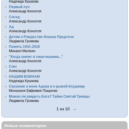
Надежда Кушкова
Первый луч
Александр Конопля
Сосед
Александр Конопля
Ад
Александр Конопля
Детям о Рождестве Иоанна Предтечи
Людмила Громова
Память 1941-2026
Михаил Малеин
"Когда шипит в тиши машина..."
Александр Конопля
Снег
Александр Конопля
НАШИМ ВОИНАМ
Надежда Кушкова
Сказание о жене Адера и о рыжей блуднице
Монахиня Евфимия Пащенко
Можно ли увидеть Бога? Тайна Святой Троицы
Людмила Громова
1 из 10
→
Новые комментарии