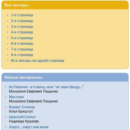
Все авторы
1-я страница
2-я страница
3-я страница
4-я страница
5-я страница
6-я страница
7-я страница
8-я страница
Все авторы на одной странице
Новые материалы
Из Павлов - в Савлы, или "не зная броду..."
Монахиня Евфимия Пащенко
Мастера
Монахиня Евфимия Пащенко
Вокруг Солнца
Илья Криштул
Царской Семье
Надежда Кушкова
Зовут... зовут они меня