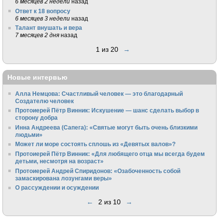
6 месяцев 2 недели
назад
Ответ к 18 вопросу
6 месяцев 3 недели
назад
Талант внушать и вера
7 месяцев 2 дня
назад
1 из 20
→
Новые интервью
Алла Немцова: Счастливый человек — это благодарный
Создателю человек
Протоиерей Пётр Винник: Искушение — шанс сделать выбор в
сторону добра
Инна Андреева (Сапега): «Святые могут быть очень близкими
людьми»
Может ли море состоять сплошь из «Девятых валов»?
Протоиерей Пётр Винник: «Для любящего отца мы всегда будем
детьми, несмотря на возраст»
Протоиерей Андрей Спиридонов: «Озабоченность собой
замаскирована лозунгами веры»
О рассуждении и осуждении
←
2 из 10
→