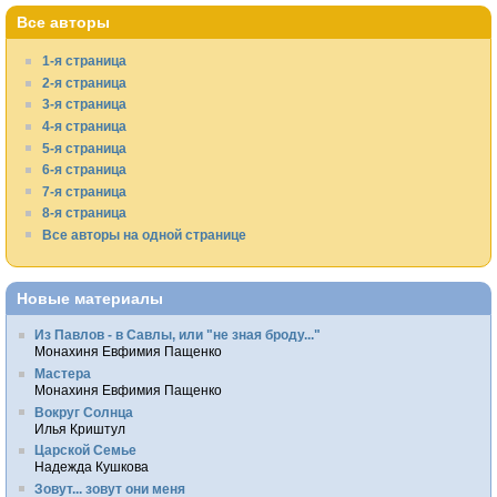
Все авторы
1-я страница
2-я страница
3-я страница
4-я страница
5-я страница
6-я страница
7-я страница
8-я страница
Все авторы на одной странице
Новые материалы
Из Павлов - в Савлы, или "не зная броду..."
Монахиня Евфимия Пащенко
Мастера
Монахиня Евфимия Пащенко
Вокруг Солнца
Илья Криштул
Царской Семье
Надежда Кушкова
Зовут... зовут они меня