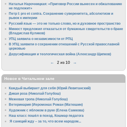
Наталья Нарочницкая: «Приговор России вынесен и обжалованию
не подлежит»
Петр I: pro et contra. Сохранение суверенитета, абсолютизм и
рывок к империи
Русский язык — это не только слово, но и духовное пространство
Минюст предложил отказаться от бумажных свидетельств о браке
(Владислав Куликов)
УПЦ заявила о независимости от РПЦ
В УПЦ заявили о сохранении отношений с Русской православной
церковью
Дерусификация и теологическая война (Александр Щипков)
←
2 из 10
→
Новое в Читальном зале
Каждый выбирает для себя (Юрий Левитанский)
Дикая роза (Николай Голубош)
Межевая тропа (Николай Голубош)
Ветеринария (Иеромонах Роман (Матюшин)
Художник с яблоком в руке (Елена Самкова)
Наш класс пошёл в поход. Кошмар педагога
Я санкций жду – за то, что всем народом...