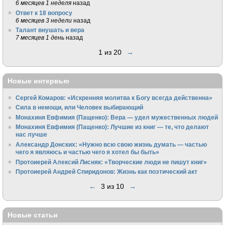
6 месяцев 1 неделя
назад
Ответ к 18 вопросу
6 месяцев 3 недели
назад
Талант внушать и вера
7 месяцев 1 день
назад
1 из 20
→
Новые интервью
Сергей Комаров: «Искренняя молитва к Богу всегда действенна»
Сила в немощи, или Человек выбирающий
Монахиня Евфимия (Пащенко): Вера — удел мужественных людей
Монахиня Евфимия (Пащенко): Лучшие из книг — те, что делают
нас лучше
Александр Донских: «Нужно всю свою жизнь думать — частью
чего я являюсь и частью чего я хотел бы быть»
Протоиерей Алексий Лисняк: «Творческие люди не пишут книг»
Протоиерей Андрей Спиридонов: Жизнь как поэтический акт
←
3 из 10
→
Новые статьи