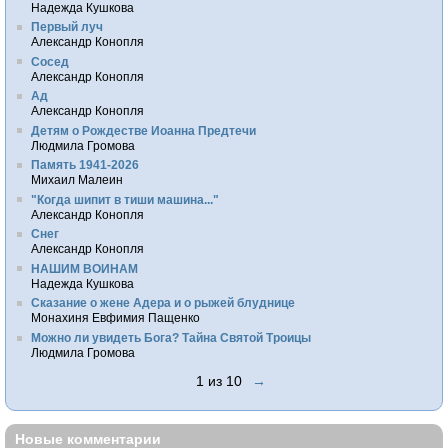
Надежда Кушкова
Первый луч
Александр Конопля
Сосед
Александр Конопля
Ад
Александр Конопля
Детям о Рождестве Иоанна Предтечи
Людмила Громова
Память 1941-2026
Михаил Малеин
"Когда шипит в тиши машина..."
Александр Конопля
Снег
Александр Конопля
НАШИМ ВОИНАМ
Надежда Кушкова
Сказание о жене Адера и о рыжей блуднице
Монахиня Евфимия Пащенко
Можно ли увидеть Бога? Тайна Святой Троицы
Людмила Громова
1 из 10
→
Новые комментарии