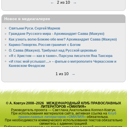
←
2 из 10
→
Новое в медиагалерее
Святыни Руси. Сергей Марнов
Граждане Русского мира - Архимандрит Савва (Мажуко)
Как узнать волю Божию обо мне? Архимандрит Савва (Мажуко)
Каринэ Геворгян. Россия граничит с Богом
О. Савва (Мажуко). Трибунал над Русской церковью
«Я с Христом — как в танке». Парсуна писателя Яна Таксюра
«И глас мой услышат…» – фильм о митрополите Черкасском и
Каневском Феодосии
1 из 10
→
© А. Ковтун 2008–2026 МЕЖДУНАРОДНЫЙ КЛУБ ПРАВОСЛАВНЫХ
ЛИТЕРАТОРОВ «ОМИЛИЯ»
Руководитель проекта — Светлана Анатольевна Коппел-Ковтун.
При использования материалов сайта, активная ссылка на
Клуб
православных литераторов «ОМИЛИЯ»
обязательна.
При необходимости коммерческого использования текстов обязательно
свяжитесь с администрацией.
Публикуемые материалы не всегда совпадают с точкой зрения редакции.