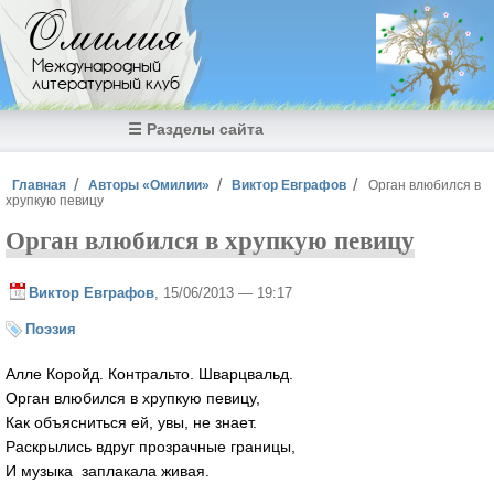
Перейти к основному содержанию
Омилия
Международный
литературный клуб
☰ Разделы сайта
Вы здесь
Главная
Авторы «Омилии»
Виктор Евграфов
Орган влюбился в
хрупкую певицу
Орган влюбился в хрупкую певицу
Виктор Евграфов
, 15/06/2013 — 19:17
Поэзия
Алле Коройд. Контральто. Шварцвальд.
Орган влюбился в хрупкую певицу,
Как объясниться ей, увы, не знает.
Раскрылись вдруг прозрачные границы,
И музыка заплакала живая.