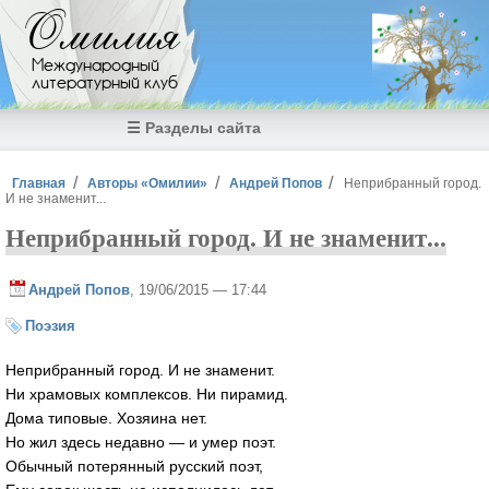
Перейти к основному содержанию
Омилия
Международный
литературный клуб
☰ Разделы сайта
Вы здесь
Главная
Авторы «Омилии»
Андрей Попов
Неприбранный город.
И не знаменит...
Неприбранный город. И не знаменит...
Андрей Попов
, 19/06/2015 — 17:44
Поэзия
Неприбранный город. И не знаменит.
Ни храмовых комплексов. Ни пирамид.
Дома типовые. Хозяина нет.
Но жил здесь недавно — и умер поэт.
Обычный потерянный русский поэт,