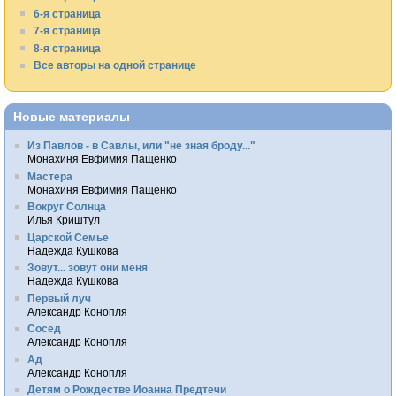
6-я страница
7-я страница
8-я страница
Все авторы на одной странице
Новые материалы
Из Павлов - в Савлы, или "не зная броду..."
Монахиня Евфимия Пащенко
Мастера
Монахиня Евфимия Пащенко
Вокруг Солнца
Илья Криштул
Царской Семье
Надежда Кушкова
Зовут... зовут они меня
Надежда Кушкова
Первый луч
Александр Конопля
Сосед
Александр Конопля
Ад
Александр Конопля
Детям о Рождестве Иоанна Предтечи