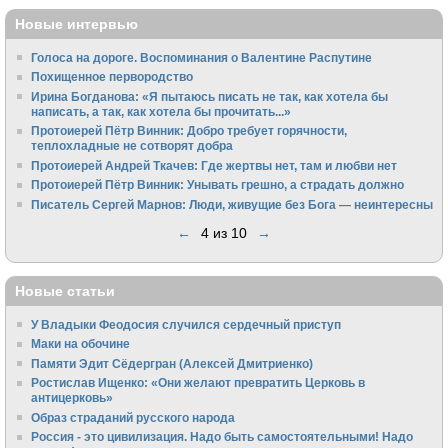
Новые интервью
Голоса на дороге. Воспоминания о Валентине Распутине
Похищенное первородство
Ирина Богданова: «Я пытаюсь писать не так, как хотела бы
написать, а так, как хотела бы прочитать...»
Протоиерей Пётр Винник: Добро требует горячности,
теплохладные не сотворят добра
Протоиерей Андрей Ткачев: Где жертвы нет, там и любви нет
Протоиерей Пётр Винник: Унывать грешно, а страдать должно
Писатель Сергей Марнов: Люди, живущие без Бога — неинтересны
←
4 из 10
→
Новые статьи
У Владыки Феодосия случился сердечный приступ
Маки на обочине
Памяти Эдит Сёдергран (Алексей Дмитриенко)
Ростислав Ищенко: «Они желают превратить Церковь в
антицерковь»
Образ страданий русского народа
Россия - это цивилизация. Надо быть самостоятельными! Надо