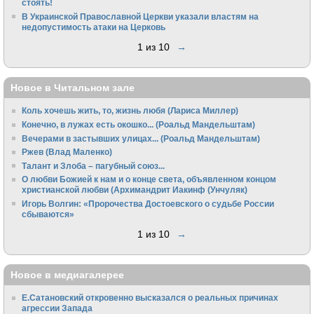
стоять!
В Украинской Православной Церкви указали властям на
недопустимость атаки на Церковь
1 из 10
→
Новое в Читальном зале
Коль хочешь жить, то, жизнь любя (Лариса Миллер)
Конечно, в лужах есть окошко... (Роальд Мандельштам)
Вечерами в застывших улицах... (Роальд Мандельштам)
Ржев (Влад Маленко)
Талант и Злоба – пагубный союз...
О любви Божией к нам и о конце света, объявленном концом
христианской любви (Архимандрит Иакинф (Унчуляк)
Игорь Волгин: «Пророчества Достоевского о судьбе России
сбываются»
1 из 10
→
Новое в медиагалерее
Е.Сатановский откровенно высказался о реальных причинах
агрессии Запада