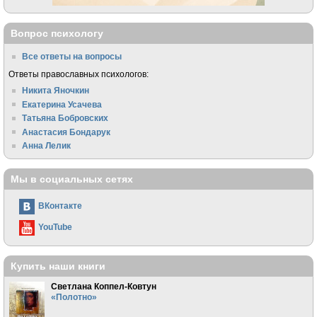
Вопрос психологу
Все ответы на вопросы
Ответы православных психологов:
Никита Яночкин
Екатерина Усачева
Татьяна Бобровских
Анастасия Бондарук
Анна Лелик
Мы в социальных сетях
ВКонтакте
YouTube
Купить наши книги
Светлана Коппел-Ковтун
«Полотно»