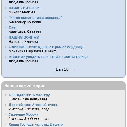
Людмила Громова
Память 1941-2026
Михаил Малеин
"Когда шипит в тиши машина..."
Александр Конопля
Снег
Александр Конопля
НАШИМ ВОИНАМ
Надежда Кушкова
Сказание о жене Адера и о рыжей блуднице
Монахиня Евфимия Пащенко
Можно ли увидеть Бога? Тайна Святой Троицы
Людмила Громова
1 из 10
→
Новые комментарии
Благодарность мастеру
1 месяц 1 неделя
назад
Дорогой отец Алексий, очень
2 месяца 3 недели
назад
Значение Морока
2 месяца 3 недели
назад
Храни Господь на путях Вашего