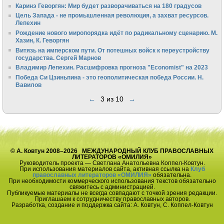
Каринэ Геворгян: Мир будет разворачиваться на 180 градусов
Цель Запада - не промышленная революция, а захват ресурсов.
Лепехин
Рождение нового миропорядка идёт по радикальному сценарию. М.
Хазин, К. Геворгян
Витязь на имперском пути. От потешных войск к переустройству
государства. Сергей Марнов
Владимир Лепехин. Расшифровка прогноза "Economist" на 2023
Победа Си Цзиньпина - это геополитическая победа России. Н.
Вавилов
←
3 из 10
→
© А. Ковтун 2008–2026 МЕЖДУНАРОДНЫЙ КЛУБ ПРАВОСЛАВНЫХ
ЛИТЕРАТОРОВ «ОМИЛИЯ»
Руководитель проекта — Светлана Анатольевна Коппел-Ковтун.
При использования материалов сайта, активная ссылка на
Клуб
православных литераторов «ОМИЛИЯ»
обязательна.
При необходимости коммерческого использования текстов обязательно
свяжитесь с администрацией.
Публикуемые материалы не всегда совпадают с точкой зрения редакции.
Приглашаем к сотрудничеству православных авторов.
Разработка, создание и поддержка сайта: А. Ковтун, С. Коппел-Ковтун