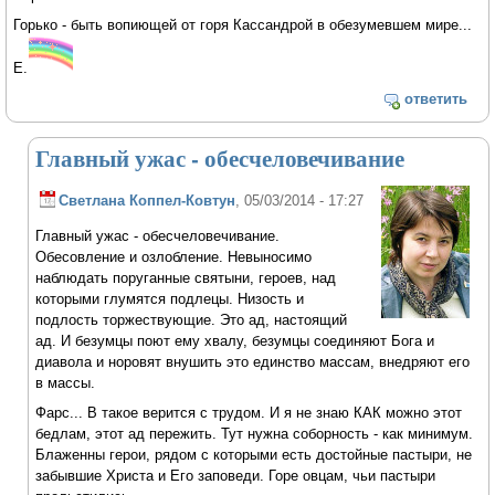
Горько - быть вопиющей от горя Кассандрой в обезумевшем мире...
Е.
ответить
Главный ужас - обесчеловечивание
Светлана Коппел-Ковтун
, 05/03/2014 - 17:27
Главный ужас - обесчеловечивание.
Обесовление и озлобление. Невыносимо
наблюдать поруганные святыни, героев, над
которыми глумятся подлецы. Низость и
подлость торжествующие. Это ад, настоящий
ад. И безумцы поют ему хвалу, безумцы соединяют Бога и
диавола и норовят внушить это единство массам, внедряют его
в массы.
Фарс... В такое верится с трудом. И я не знаю КАК можно этот
бедлам, этот ад пережить. Тут нужна соборность - как минимум.
Блаженны герои, рядом с которыми есть достойные пастыри, не
забывшие Христа и Его заповеди. Горе овцам, чьи пастыри