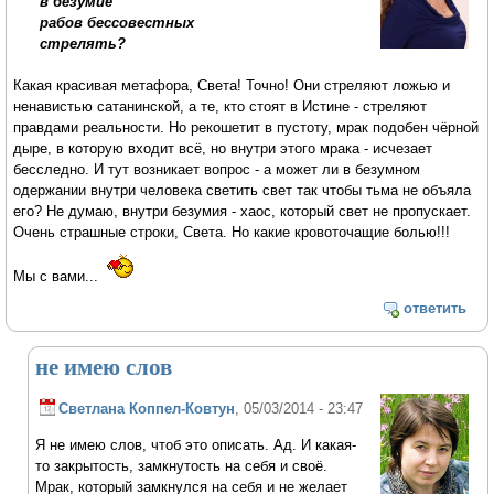
в безумие
рабов бессовестных
стрелять?
Какая красивая метафора, Света! Точно! Они стреляют ложью и
ненавистью сатанинской, а те, кто стоят в Истине - стреляют
правдами реальности. Но рекошетит в пустоту, мрак подобен чёрной
дыре, в которую входит всё, но внутри этого мрака - исчезает
бесследно. И тут возникает вопрос - а может ли в безумном
одержании внутри человека светить свет так чтобы тьма не объяла
его? Не думаю, внутри безумия - хаос, который свет не пропускает.
Очень страшные строки, Света. Но какие кровоточащие болью!!!
Мы с вами...
ответить
не имею слов
Светлана Коппел-Ковтун
, 05/03/2014 - 23:47
Я не имею слов, чтоб это описать. Ад. И какая-
то закрытость, замкнутость на себя и своё.
Мрак, который замкнулся на себя и не желает