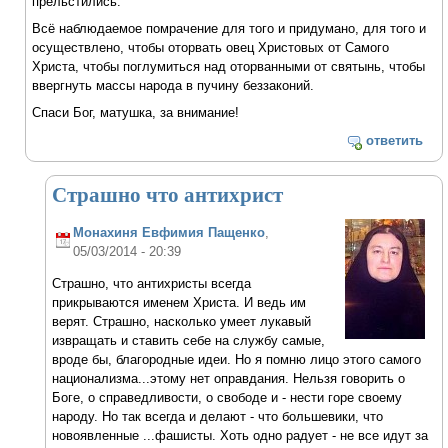
прельстились.
Всё наблюдаемое помрачение для того и придумано, для того и
осуществлено, чтобы оторвать овец Христовых от Самого
Христа, чтобы поглумиться над оторванными от святынь, чтобы
ввергнуть массы народа в пучину беззаконий.
Спаси Бог, матушка, за внимание!
ответить
Страшно что антихрист
Монахиня Евфимия Пащенко
,
05/03/2014 - 20:39
Страшно, что антихристы всегда
прикрываются именем Христа. И ведь им
верят. Страшно, насколько умеет лукавый
извращать и ставить себе на службу самые,
вроде бы, благородные идеи. Но я помню лицо этого самого
национализма...этому нет оправдания. Нельзя говорить о
Боге, о справедливости, о свободе и - нести горе своему
народу. Но так всегда и делают - что большевики, что
новоявленные ...фашисты. Хоть одно радует - не все идут за