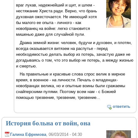
враг лукав, надежнейший и щит, и шлем -
нестяжание Христа ради. Верно, что брань
духовная ожесточается. Не имеющий хотя
бы малого ее опыта - личного - как
новобранец на войне: легко становится
мишенью даже для случайной пули.
Драма земной жизни: человек, будучи и духовен, и плотян,
всегда оказывается витязем на распутье - перед
необходимостью делать выбор из потерь, зачастую даже не
догадываясь о том, что это выбор не потерь, а между жизнью
и смертью.
На правильные и красивые слова спрос велик в мирное
время, в военное - на личности. Печаль о младенцах-
новобранцах велика, но и опытные воины были сражаемы
снайперскими пулями. Поэтому всем нам - с Божией
помощью трезвение, трезвение, трезвение...
ответить
История больна от войн, она
Галина Ефремова
, 06/03/2014 - 04:30