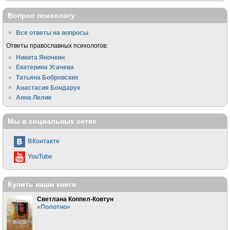
Вопрос психологу
Все ответы на вопросы
Ответы православных психологов:
Никита Яночкин
Екатерина Усачева
Татьяна Бобровских
Анастасия Бондарук
Анна Лелик
Мы в социальных сетях
ВКонтакте
YouTube
Купить наши книги
Светлана Коппел-Ковтун
«Полотно»