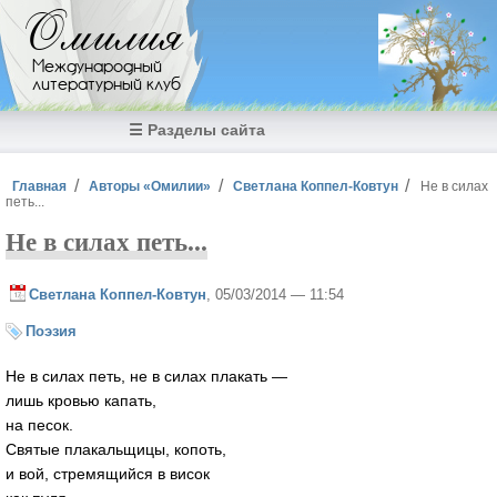
Перейти к основному содержанию
Омилия
Международный
литературный клуб
☰ Разделы сайта
Вы здесь
Главная
Авторы «Омилии»
Светлана Коппел-Ковтун
Не в силах
петь...
Не в силах петь...
Светлана Коппел-Ковтун
, 05/03/2014 — 11:54
Поэзия
Не в силах петь, не в силах плакать —
лишь кровью капать,
на песок.
Святые плакальщицы, копоть,
и вой, стремящийся в висок