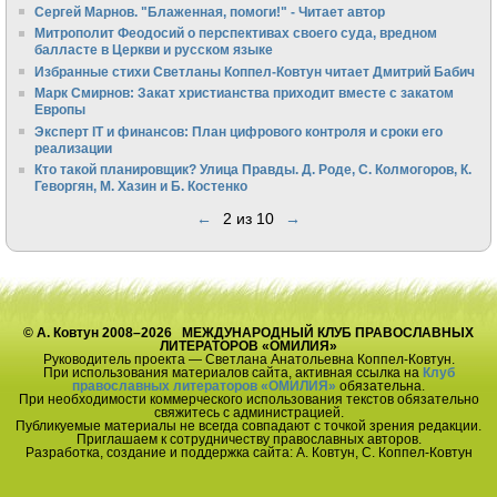
Сергей Марнов. "Блаженная, помоги!" - Читает автор
Митрополит Феодосий о перспективах своего суда, вредном
балласте в Церкви и русском языке
Избранные стихи Светланы Коппел-Ковтун читает Дмитрий Бабич
Марк Смирнов: Закат христианства приходит вместе с закатом
Европы
Эксперт IT и финансов: План цифрового контроля и сроки его
реализации
Кто такой планировщик? Улица Правды. Д. Роде, С. Колмогоров, К.
Геворгян, М. Хазин и Б. Костенко
←
2 из 10
→
© А. Ковтун 2008–2026 МЕЖДУНАРОДНЫЙ КЛУБ ПРАВОСЛАВНЫХ
ЛИТЕРАТОРОВ «ОМИЛИЯ»
Руководитель проекта — Светлана Анатольевна Коппел-Ковтун.
При использования материалов сайта, активная ссылка на
Клуб
православных литераторов «ОМИЛИЯ»
обязательна.
При необходимости коммерческого использования текстов обязательно
свяжитесь с администрацией.
Публикуемые материалы не всегда совпадают с точкой зрения редакции.
Приглашаем к сотрудничеству православных авторов.
Разработка, создание и поддержка сайта: А. Ковтун, С. Коппел-Ковтун