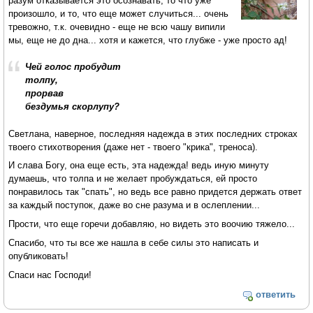
разум отказывается это осознавать, то что уже
произошло, и то, что еще может случиться... очень
тревожно, т.к. очевидно - еще не всю чашу випили
мы, еще не до дна... хотя и кажется, что глубже - уже просто ад!
Чей голос пробудит
толпу,
прорвав
бездумья скорлупу?
Светлана, наверное, последняя надежда в этих последних строках
твоего стихотворения (даже нет - твоего "крика", треноса).
И слава Богу, она еще есть, эта надежда! ведь иную минуту
думаешь, что толпа и не желает пробуждаться, ей просто
понравилось так "спать", но ведь все равно придется держать ответ
за каждый поступок, даже во сне разума и в ослеплении...
Прости, что еще горечи добавляю, но видеть это воочию тяжело...
Спасибо, что ты все же нашла в себе силы это написать и
опубликовать!
Спаси нас Господи!
ответить