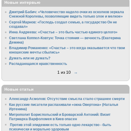
Новые интервью
Дмитрий Бабич: «Человечество надело очки из осколков зеркала
Снежной Королевы, позволяющие видеть только злое и мелкое»
Сергей Марнов: «Господь создал семью, а государство Он не
создавал»
Инна Андреева: «Счастье – это быть частью единого целого»
Светлана Коппел-Ковтун: Точка стояния — вечность (Екатерина
Демина)
Владимир Романенко: «Счастье – это когда оказывается что твои
юношеские мечты сбылись»
Думать или не думать?
Распадающаяся нравственность
1 из 10
→
Новые статьи
Александр Асмолов: Отсутствие смысла стало страшнее смерти
Как русские писатели распахивали «окна Овертона» (Наталья
Иртенина)
Митрополит Бориспольский и Броварской Антоний: Визит
Патриарха Варфоломея в Киев опасен
Против этой эпидемии есть только одно лекарство - быть
психически и морально здоровым