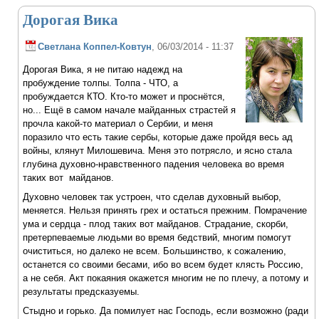
Дорогая Вика
Светлана Коппел-Ковтун
, 06/03/2014 - 11:37
Дорогая Вика, я не питаю надежд на
пробуждение толпы. Толпа - ЧТО, а
пробуждается КТО. Кто-то может и проснётся,
но... Ещё в самом начале майданных страстей я
прочла какой-то материал о Сербии, и меня
поразило что есть такие сербы, которые даже пройдя весь ад
войны, клянут Милошевича. Меня это потрясло, и ясно стала
глубина духовно-нравственного падения человека во время
таких вот майданов.
Духовно человек так устроен, что сделав духовный выбор,
меняется. Нельзя принять грех и остаться прежним. Помрачение
ума и сердца - плод таких вот майданов. Страдание, скорби,
претерпеваемые людьми во время бедствий, многим помогут
очиститься, но далеко не всем. Большинство, к сожалению,
останется со своими бесами, ибо во всем будет клясть Россию,
а не себя. Акт покаяния окажется многим не по плечу, а потому и
результаты предсказуемы.
Стыдно и горько. Да помилует нас Господь, если возможно (ради