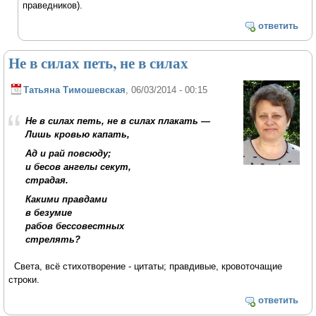
праведников).
ответить
Не в силах петь, не в силах
Татьяна Тимошевская
, 06/03/2014 - 00:15
Не в силах петь, не в силах плакать —
Лишь кровью капать,
Ад и рай повсюду;
и бесов ангелы секут,
страдая.
Какими правдами
в безумие
рабов бессовестных
стрелять?
Света, всё стихотворение - цитаты; правдивые, кровоточащие
строки.
ответить