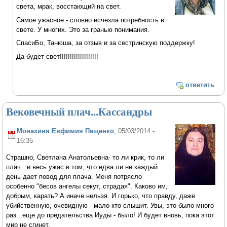
света, мрак, восстающий на свет.
Самое ужасное - словно исчезла потребность в
свете. У многих. Это за гранью понимания.
СпасиБо, Танюша, за отзыв и за сестринскую поддержку!
Да будет свет!!!!!!!!!!!!!!!!!!!
ответить
Вековечный плач...Кассандры
Монахиня Евфимия Пащенко
, 05/03/2014 -
16:35
Страшно, Светлана Анатольевна- то ли крик, то ли
плач...и весь ужас в том, что едва ли не каждый
день дает повод для плача. Меня потрясло
особенно "бесов ангелы секут, страдая". Каково им,
добрым, карать? А иначе нельзя. И горько, что правду, даже
убийственную, очевидную - мало кто слышит. Увы, это было много
раз...еще до предательства Иуды - было! И будет вновь, пока этот
мир не сгинет.