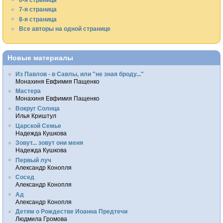
7-я страница
8-я страница
Все авторы на одной странице
Новые материалы
Из Павлов - в Савлы, или "не зная броду..."
Монахиня Евфимия Пащенко
Мастера
Монахиня Евфимия Пащенко
Вокруг Солнца
Илья Криштул
Царской Семье
Надежда Кушкова
Зовут... зовут они меня
Надежда Кушкова
Первый луч
Александр Конопля
Сосед
Александр Конопля
Ад
Александр Конопля
Детям о Рождестве Иоанна Предтечи
Людмила Громова