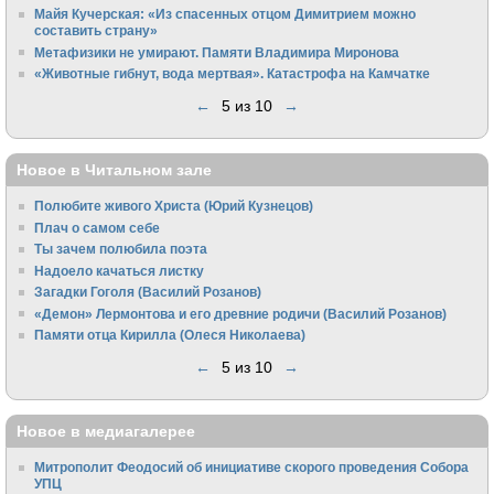
Майя Кучерская: «Из спасенных отцом Димитрием можно
составить страну»
Метафизики не умирают. Памяти Владимира Миронова
«Животные гибнут, вода мертвая». Катастрофа на Камчатке
←
5 из 10
→
Новое в Читальном зале
Полюбите живого Христа (Юрий Кузнецов)
Плач о самом себе
Ты зачем полюбила поэта
Надоело качаться листку
Загадки Гоголя (Василий Розанов)
«Демон» Лермонтова и его древние родичи (Василий Розанов)
Памяти отца Кирилла (Олеся Николаева)
←
5 из 10
→
Новое в медиагалерее
Митрополит Феодосий об инициативе скорого проведения Собора
УПЦ