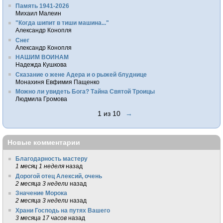
Память 1941-2026
Михаил Малеин
"Когда шипит в тиши машина..."
Александр Конопля
Снег
Александр Конопля
НАШИМ ВОИНАМ
Надежда Кушкова
Сказание о жене Адера и о рыжей блуднице
Монахиня Евфимия Пащенко
Можно ли увидеть Бога? Тайна Святой Троицы
Людмила Громова
1 из 10
→
Новые комментарии
Благодарность мастеру
1 месяц 1 неделя
назад
Дорогой отец Алексий, очень
2 месяца 3 недели
назад
Значение Морока
2 месяца 3 недели
назад
Храни Господь на путях Вашего
3 месяца 17 часов
назад