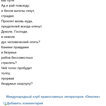
как пуля.
Ад и рай повсюду;
и бесов ангелы секут,
страдая.
Проклят вновь иуда,
предателей всегда клянут.
Доколе, Господи,
в неволе
дух человеческий опять?
Какими правдами
в безумье
рабов бессовестных
стрелять?
Чей голос пробудит
толпу,
прорвав
бездумья скорлупу?
Международный клуб православных литераторов «Омилия»
Добавить комментарий