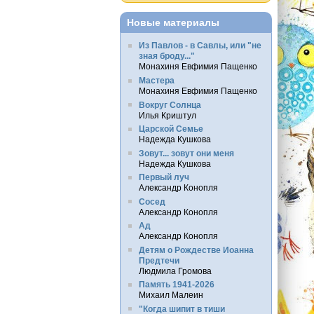
Новые материалы
Из Павлов - в Савлы, или "не
зная броду..."
Монахиня Евфимия Пащенко
Мастера
Монахиня Евфимия Пащенко
Вокруг Солнца
Илья Криштул
Царской Семье
Надежда Кушкова
Зовут... зовут они меня
Надежда Кушкова
Первый луч
Александр Конопля
Сосед
Александр Конопля
Ад
Александр Конопля
Детям о Рождестве Иоанна
Предтечи
Людмила Громова
Память 1941-2026
Михаил Малеин
"Когда шипит в тиши