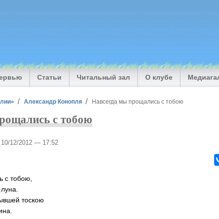
тервью
Статьи
Читальный зал
О клубе
Медиага
илии»
Александр Конопля
Навсегда мы прощались с тобою
рощались с тобою
, 10/12/2012 — 17:52
 с тобою,
 луна.
тывшей тоскою
ина.