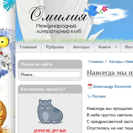
Перейти к основному содержанию
Омилия
Международный
литературный клуб
Главная
Рубрики
Авторы
Книги
Ин
Вы здесь
Главная
Авторы «Ом
Поиск на сайте
Навсегда мы п
Александр Конопля
Как помочь проекту?
Поэзия
Навсегда мы прощались
В небе грустно светила
С предрассветной зас
Опустилась на нас тиш
ДОРОГИЕ ДРУЗЬЯ!