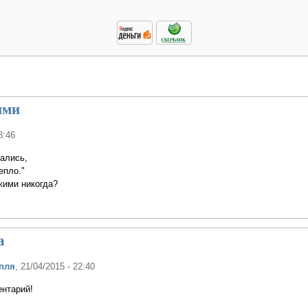
ими
8:46
ались,
епло."
кими никогда?
а
пля
, 21/04/2015 - 22:40
ентарий!