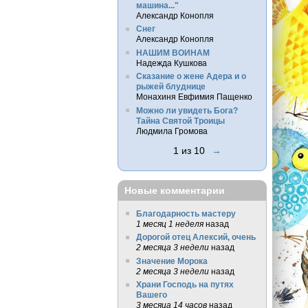
машина..."
Александр Конопля
Снег
Александр Конопля
НАШИМ ВОИНАМ
Надежда Кушкова
Сказание о жене Адера и о
рыжей блуднице
Монахиня Евфимия Пащенко
Можно ли увидеть Бога?
Тайна Святой Троицы
Людмила Громова
1 из 10
→
Новые комментарии
Благодарность мастеру
1 месяц 1 неделя
назад
Дорогой отец Алексий, очень
2 месяца 3 недели
назад
Значение Морока
2 месяца 3 недели
назад
Храни Господь на путях
Вашего
3 месяца 14 часов
назад