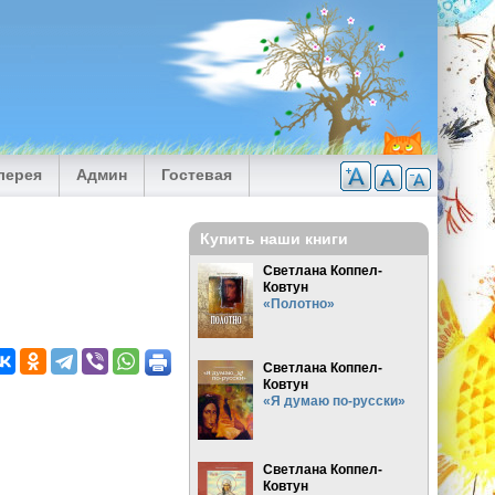
лерея
Админ
Гостевая
Купить наши книги
Светлана Коппел-
Ковтун
«Полотно»
Светлана Коппел-
Ковтун
«Я думаю по-русски»
Светлана Коппел-
Ковтун