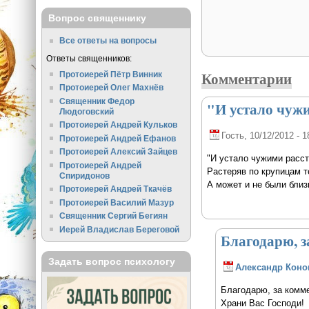
Вопрос священнику
Все ответы на вопросы
Ответы священников:
Комментарии
Протоиерей Пётр Винник
Протоиерей Олег Махнёв
Священник Федор
"И устало чуж
Людоговский
Протоиерей Андрей Кульков
Гость
, 10/12/2012 - 1
Протоиерей Андрей Ефанов
Протоиерей Алексий Зайцев
"И устало чужими расст
Протоиерей Андрей
Растеряв по крупицам т
Спиридонов
А может и не были близ
Протоиерей Андрей Ткачёв
Протоиерей Василий Мазур
Священник Сергий Бегиян
Иерей Владислав Береговой
Благодарю, з
Задать вопрос психологу
Александр Коно
Благодарю, за комм
Храни Вас Господи!