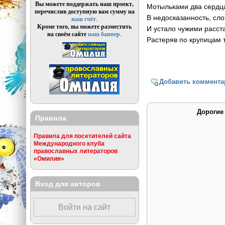
Вы можете поддержать наш проект,
Мотыльками два сердц
перечислив доступную вам сумму на
В недосказанность, сло
наш счёт.
Кроме того, вы можете разместить
И устало чужими расст
на своём сайте
наш баннер.
Растеряв по крупицам 
Добавить коммента
Дорогие
Правила
Правила для посетителей сайта
Международного клуба
православных литераторов
«Омилия»
Вход для авторов
Войти на сайт