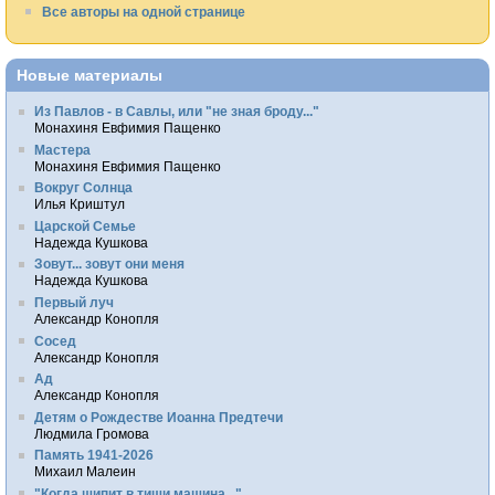
Все авторы на одной странице
Новые материалы
Из Павлов - в Савлы, или "не зная броду..."
Монахиня Евфимия Пащенко
Мастера
Монахиня Евфимия Пащенко
Вокруг Солнца
Илья Криштул
Царской Семье
Надежда Кушкова
Зовут... зовут они меня
Надежда Кушкова
Первый луч
Александр Конопля
Сосед
Александр Конопля
Ад
Александр Конопля
Детям о Рождестве Иоанна Предтечи
Людмила Громова
Память 1941-2026
Михаил Малеин
"Когда шипит в тиши машина..."