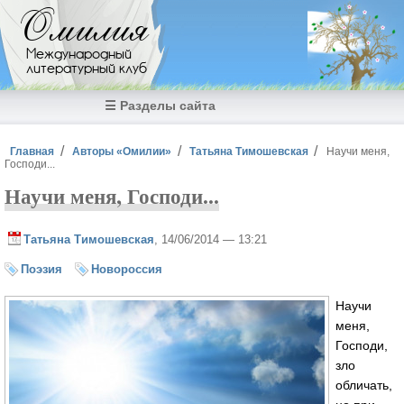
Перейти к основному содержанию
Омилия
Международный
литературный клуб
☰ Разделы сайта
Вы здесь
Главная
Авторы «Омилии»
Татьяна Тимошевская
Научи меня,
Господи...
Научи меня, Господи...
Татьяна Тимошевская
, 14/06/2014 — 13:21
Поэзия
Новороссия
Научи
меня,
Господи,
зло
обличать,