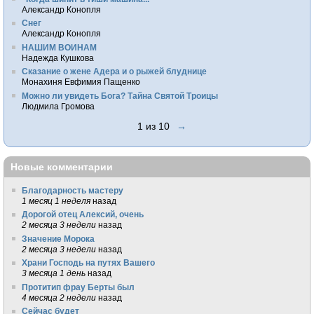
Александр Конопля
Снег
Александр Конопля
НАШИМ ВОИНАМ
Надежда Кушкова
Сказание о жене Адера и о рыжей блуднице
Монахиня Евфимия Пащенко
Можно ли увидеть Бога? Тайна Святой Троицы
Людмила Громова
1 из 10
→
Новые комментарии
Благодарность мастеру
1 месяц 1 неделя
назад
Дорогой отец Алексий, очень
2 месяца 3 недели
назад
Значение Морока
2 месяца 3 недели
назад
Храни Господь на путях Вашего
3 месяца 1 день
назад
Протитип фрау Берты был
4 месяца 2 недели
назад
Сейчас будет