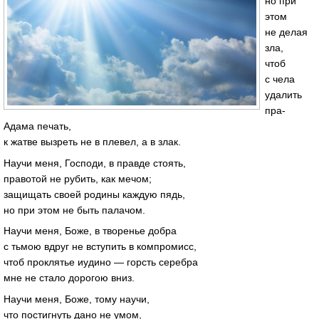
но при
этом
не делая
зла,
чтоб
с чела
удалить
пра-
Адама печать,
к жатве вызреть не в плевел, а в злак.
Научи меня, Господи, в правде стоять,
правотой не рубить, как мечом;
защищать своей родины каждую пядь,
но при этом не быть палачом.
Научи меня, Боже, в творенье добра
с тьмою вдруг не вступить в компромисс,
чтоб проклятье иудино — горсть серебра
мне не стало дорогою вниз.
Научи меня, Боже, тому научи,
что постигнуть дано не умом,