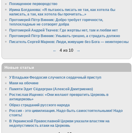
Похищенное первородство
Ирина Богданова: «Я пытаюсь писать не так, как хотела бы
написать, а так, как хотела бы прочитать...»
Протоиерей Пётр Винник: Добро требует горячности,
теплохладные не сотворят добра
Протоиерей Андрей Ткачев: Где жертвы нет, там и любви нет
Протоиерей Пётр Винник: Унывать грешно, а страдать должно
Писатель Сергей Марнов: Люди, живущие без Бога — неинтересны
←
4 из 10
→
Новые статьи
У Владыки Феодосия случился сердечный приступ
Маки на обочине
Памяти Эдит Сёдергран (Алексей Дмитриенко)
Ростислав Ищенко: «Они желают превратить Церковь в
антицерковь»
Образ страданий русского народа
Россия - это цивилизация. Надо быть самостоятельными! Надо
стоять!
В Украинской Православной Церкви указали властям на
недопустимость атаки на Церковь