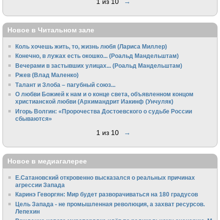
1 из 10
→
Новое в Читальном зале
Коль хочешь жить, то, жизнь любя (Лариса Миллер)
Конечно, в лужах есть окошко... (Роальд Мандельштам)
Вечерами в застывших улицах... (Роальд Мандельштам)
Ржев (Влад Маленко)
Талант и Злоба – пагубный союз...
О любви Божией к нам и о конце света, объявленном концом
христианской любви (Архимандрит Иакинф (Унчуляк)
Игорь Волгин: «Пророчества Достоевского о судьбе России
сбываются»
1 из 10
→
Новое в медиагалерее
Е.Сатановский откровенно высказался о реальных причинах
агрессии Запада
Каринэ Геворгян: Мир будет разворачиваться на 180 градусов
Цель Запада - не промышленная революция, а захват ресурсов.
Лепехин