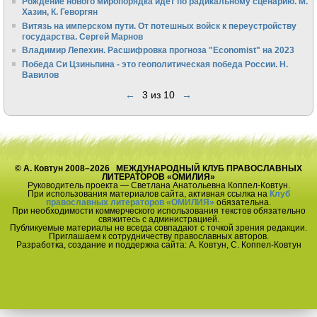
Рождение нового миропорядка идёт по радикальному сценарию. М.
Хазин, К. Геворгян
Витязь на имперском пути. От потешных войск к переустройству
государства. Сергей Марнов
Владимир Лепехин. Расшифровка прогноза "Economist" на 2023
Победа Си Цзиньпина - это геополитическая победа России. Н.
Вавилов
←
3 из 10
→
© А. Ковтун 2008–2026 МЕЖДУНАРОДНЫЙ КЛУБ ПРАВОСЛАВНЫХ
ЛИТЕРАТОРОВ «ОМИЛИЯ»
Руководитель проекта — Светлана Анатольевна Коппел-Ковтун.
При использования материалов сайта, активная ссылка на
Клуб
православных литераторов «ОМИЛИЯ»
обязательна.
При необходимости коммерческого использования текстов обязательно
свяжитесь с администрацией.
Публикуемые материалы не всегда совпадают с точкой зрения редакции.
Приглашаем к сотрудничеству православных авторов.
Разработка, создание и поддержка сайта: А. Ковтун, С. Коппел-Ковтун