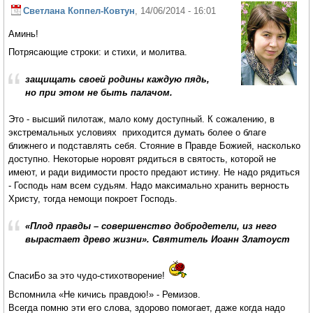
Светлана Коппел-Ковтун
, 14/06/2014 - 16:01
Аминь!
Потрясающие строки: и стихи, и молитва.
защищать своей родины каждую пядь,
но при этом не быть палачом.
Это - высший пилотаж, мало кому доступный. К сожалению, в
экстремальных условиях приходится думать более о благе
ближнего и подставлять себя. Стояние в Правде Божией, насколько
доступно. Некоторые норовят рядиться в святость, которой не
имеют, и ради видимости просто предают истину. Не надо рядиться
- Господь нам всем судьям. Надо максимально хранить верность
Христу, тогда немощи покроет Господь.
«Плод правды – совершенство добродетели, из него
вырастает древо жизни». Святитель Иоанн Златоуст
СпасиБо за это чудо-стихотворение!
Вспомнила «Не кичись правдою!» - Ремизов.
Всегда помню эти его слова, здорово помогает, даже когда надо