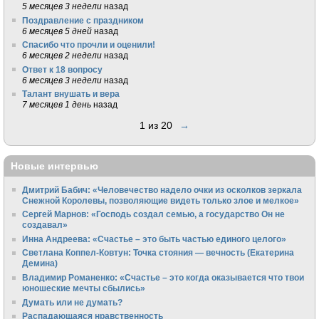
5 месяцев 3 недели
назад
Поздравление с праздником
6 месяцев 5 дней
назад
Спасибо что прочли и оценили!
6 месяцев 2 недели
назад
Ответ к 18 вопросу
6 месяцев 3 недели
назад
Талант внушать и вера
7 месяцев 1 день
назад
1 из 20
→
Новые интервью
Дмитрий Бабич: «Человечество надело очки из осколков зеркала
Снежной Королевы, позволяющие видеть только злое и мелкое»
Сергей Марнов: «Господь создал семью, а государство Он не
создавал»
Инна Андреева: «Счастье – это быть частью единого целого»
Светлана Коппел-Ковтун: Точка стояния — вечность (Екатерина
Демина)
Владимир Романенко: «Счастье – это когда оказывается что твои
юношеские мечты сбылись»
Думать или не думать?
Распадающаяся нравственность