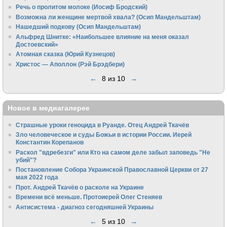
Речь о пролитом молоке (Иосиф Бродский)
Возможна ли женщине мертвой хвала? (Осип Мандельштам)
Нашедший подкову (Осип Мандельштам)
Альфред Шнитке: «Наибольшее влияние на меня оказал
Достоевский»
Атомная сказка (Юрий Кузнецов)
Христос — Аполлон (Рэй Брэдбери)
←
8 из 10
→
Новое в медиагалерее
Страшные уроки геноцида в Руанде. Отец Андрей Ткачёв
Зло человеческое и суды Божьи в истории России. Иерей
Константин Корепанов
Раскол "вдребезги" или Кто на самом деле забыл заповедь "Не
убий"?
Постановление Собора Украинской Православной Церкви от 27
мая 2022 года
Прот. Андрей Ткачёв о расколе на Украине
Времени всё меньше. Протоиерей Олег Стеняев
Антисистема - диагноз сегодняшней Украины
←
5 из 10
→