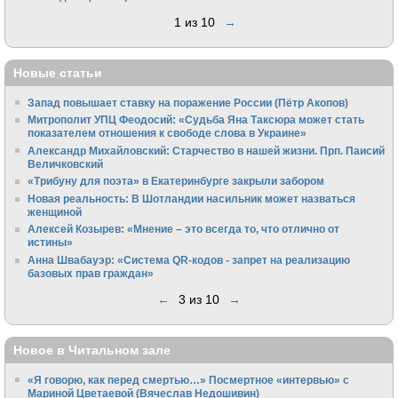
1 из 10
→
Новые статьи
Запад повышает ставку на поражение России (Пётр Акопов)
Митрополит УПЦ Феодосий: «Судьба Яна Таксюра может стать
показателем отношения к свободе слова в Украине»
Алек­сандр Михайловский: Старчество в нашей жизни. Прп. Паисий
Величковский
«Трибуну для поэта» в Екатеринбурге закрыли забором
Новая реальность: В Шотландии насильник может назваться
женщиной
Алексей Козырев: «Мнение – это всегда то, что отлично от
истины»
Анна Швабауэр: «Система QR-кодов - запрет на реализацию
базовых прав граждан»
←
3 из 10
→
Новое в Читальном зале
«Я говорю, как перед смертью…» Посмертное «интервью» с
Мариной Цветаевой (Вячеслав Недошивин)