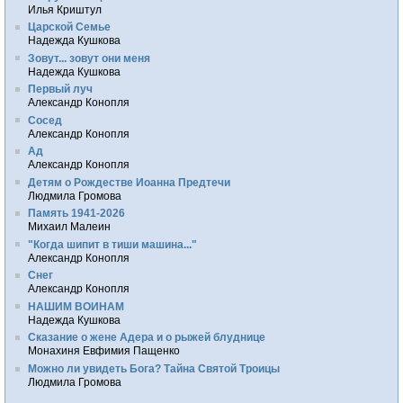
Илья Криштул
Царской Семье
Надежда Кушкова
Зовут... зовут они меня
Надежда Кушкова
Первый луч
Александр Конопля
Сосед
Александр Конопля
Ад
Александр Конопля
Детям о Рождестве Иоанна Предтечи
Людмила Громова
Память 1941-2026
Михаил Малеин
"Когда шипит в тиши машина..."
Александр Конопля
Снег
Александр Конопля
НАШИМ ВОИНАМ
Надежда Кушкова
Сказание о жене Адера и о рыжей блуднице
Монахиня Евфимия Пащенко
Можно ли увидеть Бога? Тайна Святой Троицы
Людмила Громова