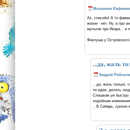
Монахиня Евфими
Ах, спасибо! А то фамил
жизни - нет. Ну, а про 
мультик про Икара... а
Феклуша у Островского 
...да, жаль т
Андрей Рябоко
...да, жаль только, 
по идее, делать люд
Слишком уж быстро м
подобным изменения
...В Сибирь, срочно 