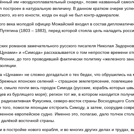
ённый им «воздухоплавательный снаряд», позже названный самол
л построен в натуральную величину. В данном кратком очерке усп
кого, из его юности, когда он ещё не был контр-адмиралом.
ого века молодой офицер Можайский входил в состав дипломатич
утятина (1803 – 1883), перед которой стояла цель наладить росс
ских романов замечательного русского писателя Николая Задорнов
«Цунами» и «Симода» рассказывается о том непростом времени от
 Японии, до того проводившей фактически политику «железного за
изоляции.
а «Цунами» не сложно догадаться о тех бедах, что обрушились на 
брежных японских селений – страшное землетрясение, повлекшее 
, смыло почти весь городок Симода (русские, корабль которых шв
цев из бурлящего моря); регион тот же, в котором находится полу
ду радиоактивная Фукусима, северо-восток страны Восходящего Сол
 того, помогли японцам отстроить Симоду, а затем, соорудив сов
менное европейское судно. Именно это, полагаю, дало толчок сто
 далёкой восточной страны.
 в постройке нового корабля, и во многих других делах и трудах,