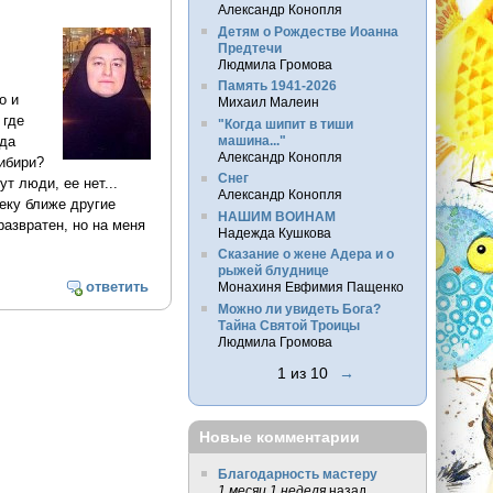
Александр Конопля
Детям о Рождестве Иоанна
Предтечи
Людмила Громова
Память 1941-2026
о и
Михаил Малеин
 где
"Когда шипит в тиши
машина..."
гда
Александр Конопля
Сибири?
Снег
т люди, ее нет...
Александр Конопля
еку ближе другие
НАШИМ ВОИНАМ
развратен, но на меня
Надежда Кушкова
Сказание о жене Адера и о
рыжей блуднице
ответить
Монахиня Евфимия Пащенко
Можно ли увидеть Бога?
Тайна Святой Троицы
Людмила Громова
1 из 10
→
Новые комментарии
Благодарность мастеру
1 месяц 1 неделя
назад