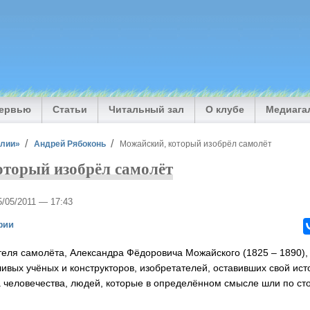
тервью
Статьи
Читальный зал
О клубе
Медиага
илии»
Андрей Рябоконь
Можайский, который изобрёл самолёт
торый изобрёл самолёт
5/05/2011 — 17:43
фии
теля самолёта, Александра Фёдоровича Можайского (1825 – 1890),
ивых учёных и конструкторов, изобретателей, оставивших свой ист
а человечества, людей, которые в определённом смысле шли по ст