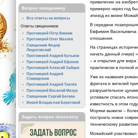
привилегию на изобрет
Вопрос священнику
примерно через год бы
эпизод из жизни Можайс
Все ответы на вопросы
В середине позапрошл
Ответы священников:
Евфимия Васильевича П
Протоиерей Пётр Винник
отношения.
Протоиерей Олег Махнёв
Священник Федор
На страницах историче
Людоговский
начать данный очерк) 
Протоиерей Андрей Кульков
– и открытия для мира
Протоиерей Андрей Ефанов
практически в полной 
Протоиерей Алексий Зайцев
Протоиерей Андрей
Уже из названия роман
Спиридонов
фрегата и жителей при
Протоиерей Андрей Ткачёв
разрушительное цунами
Протоиерей Василий Мазур
Священник Сергий Бегиян
успевали спасать япон
Иерей Владислав Береговой
известность в этом го
Моряки выжили – более
Задать вопрос психологу
построить новое совре
техническому развитию
Можайский участвовал и