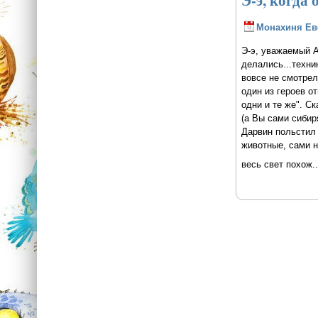
Э-э, когда
Монахиня Е
Э-э, уважаемый А
делались...техник
вовсе не смотрел
один из героев о
одни и те же". С
(а Вы сами сибир
Дарвин польстил 
животные, сами н
весь свет похож..