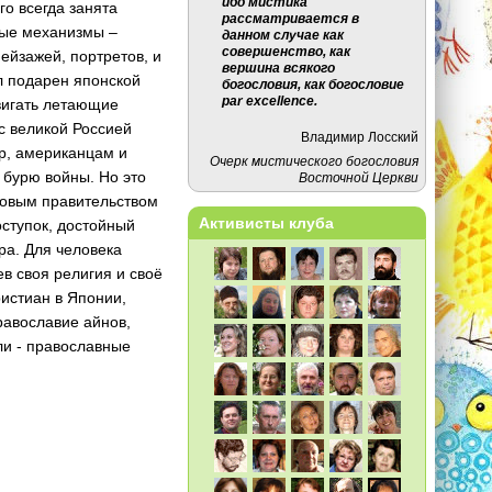
ибо мистика
о всегда занята
рассматривается в
вые механизмы –
данном случае как
совершенство, как
ейзажей, портретов, и
вершина всякого
л подарен японской
богословия, как богословие
par excellence.
двигать летающие
 с великой Россией
Владимир Лосский
ер, американцам и
Очерк мистического богословия
 бурю войны. Но это
Восточной Церкви
новым правительством
Активисты клуба
оступок, достойный
ра. Для человека
ев своя религия и своё
ристиан в Японии,
равославие айнов,
ли - православные