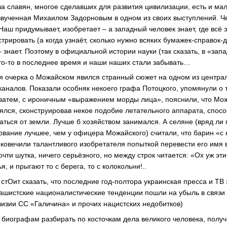
за славян, многое сделавших для развития цивилизации, есть и мал
звученная Михаилом Задорновым в одном из своих выступлений. Ч
Наш придумывает, изобретает – а западный человек знает, где всё 
гистрировать (а когда узнаёт, сколько нужно всяких бумажек-справок
– знает. Поэтому в официальной истории науки (так сказать, в «зап
что-то в последнее время и наши наших стали забывать…
 очерка о Можайском явился странный сюжет на одном из центра
налов. Показали особняк некоего графа Потоцкого, упомянули о т
затем, с ироничным «выражением морды лица», пояснили, что Можа
ялся, сконструировав некое подобие летательного аппарата, спос
ваться от земли. Лучше б хозяйством занимался. А селяне (вряд ли
вание лучшее, чем у офицера Можайского) считали, что барин «с 
ековечили талантливого изобретателя попыткой перевести его имя 
очти шутка, ничего серьёзного, но между строк читается: «Ох уж эти
, и прыгают то с берега, то с колокольни!..
стОит сказать, что последние год-полтора украинская пресса и ТВ
ашистские националистические тенденции пошли на убыль в связи 
визии СС «Галичина» и прочих нацистских недобитков)
 биографам разбирать по косточкам дела великого человека, получ