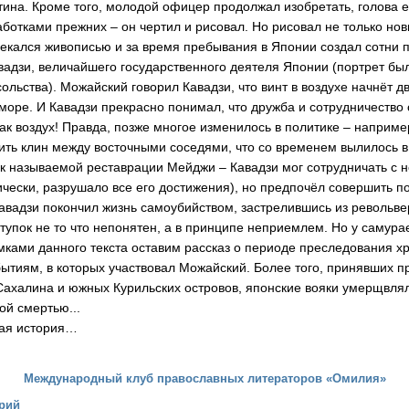
ина. Кроме того, молодой офицер продолжал изобретать, голова ег
ботками прежних – он чертил и рисовал. Но рисовал не только но
кался живописью и за время пребывания в Японии создал сотни п
авадзи, величайшего государственного деятеля Японии (портрет бы
сольства). Можайский говорил Кавадзи, что винт в воздухе начнёт 
 море. И Кавадзи прекрасно понимал, что дружба и сотрудничество
ак воздух! Правда, позже многое изменилось в политике – наприм
ить клин между восточными соседями, что со временем вылилось в
ак называемой реставрации Мейджи – Кавадзи мог сотрудничать с 
ически, разрушало все его достижения), но предпочёл совершить п
авадзи покончил жизнь самоубийством, застрелившись из револьве
тупок не то что непонятен, а в принципе неприемлем. Но у самура
мками данного текста оставим рассказ о периоде преследования х
тиям, в которых участвовал Можайский. Более того, принявших п
ахалина и южных Курильских островов, японские вояки умерщвля
ой смертью...
гая история…
Международный клуб православных литераторов «Омилия»
рий