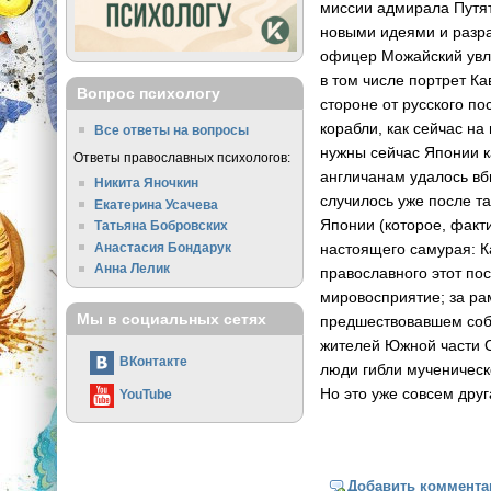
миссии адмирала Путят
новыми идеями и разра
офицер Можайский увле
в том числе портрет К
Вопрос психологу
стороне от русского по
корабли, как сейчас на
Все ответы на вопросы
нужны сейчас Японии к
Ответы православных психологов:
англичанам удалось вб
Никита Яночкин
случилось уже после т
Екатерина Усачева
Японии (которое, факт
Татьяна Бобровских
Анастасия Бондарук
настоящего самурая: К
Анна Лелик
православного этот пос
мировосприятие; за ра
Мы в социальных сетях
предшествовавшем собы
жителей Южной части С
ВКонтакте
люди гибли мученическ
Но это уже совсем дру
YouTube
Добавить коммента