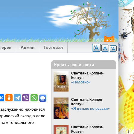
лерея
Админ
Гостевая
Купить наши книги
Светлана Коппел-
Ковтун
«Полотно»
Светлана Коппел-
Ковтун
«Я думаю по-русски»
 заслуженно находится
орический вклад в деле
опам гениального
Светлана Коппел-
Ковтун