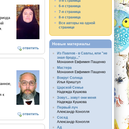
5-я страница
6-я страница
7-я страница
8-я страница
ериода
Все авторы на одной
ий
странице
м.
Новые материалы
ответить
Из Павлов - в Савлы, или "не
зная броду..."
Монахиня Евфимия Пащенко
Мастера
Монахиня Евфимия Пащенко
Вокруг Солнца
Илья Криштул
ванное,
Царской Семье
Надежда Кушкова
я к
Зовут... зовут они меня
Надежда Кушкова
Первый луч
Александр Конопля
ответить
Сосед
Александр Конопля
Ад