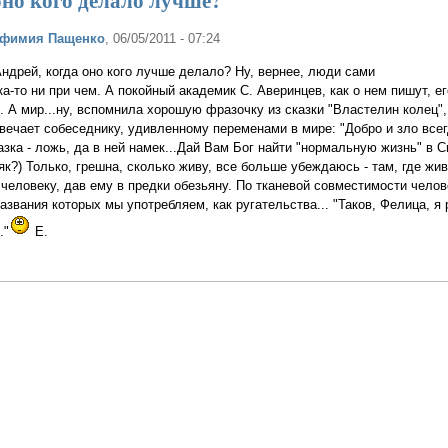
 оно кого делало лучше?
вфимия Пащенко
, 06/05/2011 - 07:24
ндрей, когда оно кого лучше делало? Ну, вернее, люди сами
а-то ни при чем. А покойный академик С. Аверинцев, как о нем пишут, ег
. А мир...ну, вспомнила хорошую фразочку из сказки "Властелин колец",
твечает собеседнику, удивленному переменами в мире: "Добро и зло все
казка - ложь, да в ней намек...Дай Вам Бог найти "нормальную жизнь" в 
як?) Только, грешна, сколько живу, все больше убеждаюсь - там, где живу
человеку, дав ему в предки обезьяну. По тканевой совместимости челов
азвания которых мы употребляем, как ругательства... "Таков, Фелица, я 
."
Е.