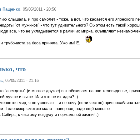
я Пащенко
, 05/05/2011 - 20:56
ию слышала, и про самолет - тоже, а вот, что касается его японского п
анекдоты "от мужиков" - что тут удивительного? Об этом есть такой хорош
 люди все, что не укладывается в рамки их мирка, объявляют незнамо-че
и трубочиста за беса приняла. Ужо им! Е.
олько, что
нь
, 05/05/2011 - 21:16
что "анекдоты" (и многое другое) выплёскивает на нас телевиденье, приз
ей лучше и выше. Или это не их идея? :)
еняется мир, я не успеваю... и не хочу (если честно) приспосабливатьс
м. Телевизор смотрю мало - наверное, надо ещё меньше
в Сибирь, к чистому воздуху и нормальной жизни! :)