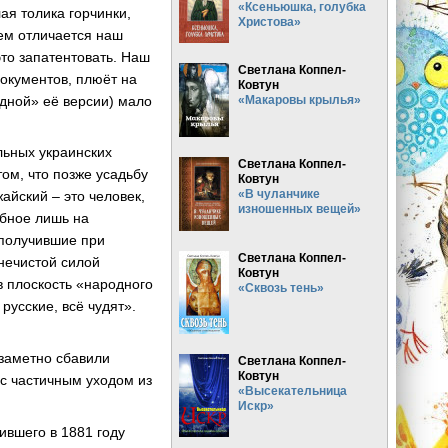
«Ксеньюшка, голубка
ая толика горчинки,
Христова»
ем отличается наш
это запатентовать. Наш
Светлана Коппел-
-документов, плюёт на
Ковтун
адной» её версии) мало
«Макаровы крылья»
льных украинских
Светлана Коппел-
ом, что позже усадьбу
Ковтун
«В чуланчике
йский – это человек,
изношенных вещей»
обное лишь на
 получившие при
Светлана Коппел-
нечистой силой
Ковтун
в плоскость «народного
«Сквозь тень»
 русские, всё чудят».
 заметно сбавили
Светлана Коппел-
Ковтун
с частичным уходом из
«Высекательница
Искр»
ившего в 1881 году