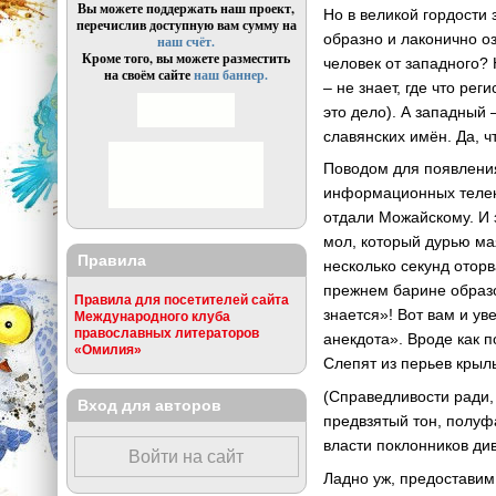
Вы можете поддержать наш проект,
Но в великой гордости 
перечислив доступную вам сумму на
образно и лаконично о
наш счёт.
Кроме того, вы можете разместить
человек от западного? 
на своём сайте
наш баннер.
– не знает, где что ре
это дело). А западный 
славянских имён. Да, 
Поводом для появления
информационных телека
отдали Можайскому. И 
мол, который дурью ма
Правила
несколько секунд отор
прежнем барине образо
Правила для посетителей сайта
знается»! Вот вам и ув
Международного клуба
православных литераторов
анекдота». Вроде как п
«Омилия»
Слепят из перьев крылья
(Справедливости ради, 
Вход для авторов
предвзятый тон, полуф
власти поклонников ди
Войти на сайт
Ладно уж, предоставим