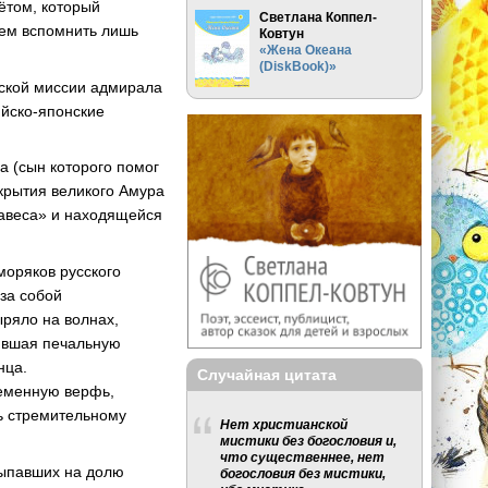
ётом, который
Светлана Коппел-
еем вспомнить лишь
Ковтун
«Жена Океана
(DiskBook)»
еской миссии адмирала
ийско-японские
а (сын которого помог
крытия великого Амура
навеса» и находящейся
моряков русского
за собой
ыряло на волнах,
чившая печальную
нца.
Случайная цитата
ременную верфь,
ль стремительному
Нет христианской
мистики без богословия и,
что существеннее, нет
 выпавших на долю
богословия без мистики,