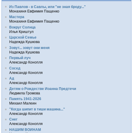
Из Павлов - в Савлы, или "не зная броду..."
Монахиня Евфимия Пащенко
Мастера
Монахиня Евфимия Пащенко
Вокруг Солнца
Илья Криштул
Царской Семье
Надежда Кушкова
Зовут... зовут они меня
Надежда Кушкова
Первый луч
Александр Конопля
Сосед
Александр Конопля
Ад
Александр Конопля
Детям о Рождестве Иоанна Предтечи
Людмила Громова
Память 1941-2026
Михаил Малеин
"Когда шипит в тиши машина..."
Александр Конопля
Снег
Александр Конопля
НАШИМ ВОИНАМ