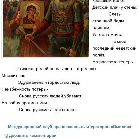
кровавый налёт...
Детский плач у стены:
Слёзы
страшной беды
одиноки,
Улетела мечта
в свой
последний недетский
полёт.
На рассвете теперь
Птичьих трелей не слышно – стреляют.
Множит зло
Одурманеный гордостью люд.
Неизбежность потерь -
Снова русских людей убивают.
На войну против тьмы
Снова русские люди встают.
Международный клуб православных литераторов «Омилия»
Добавить комментарий