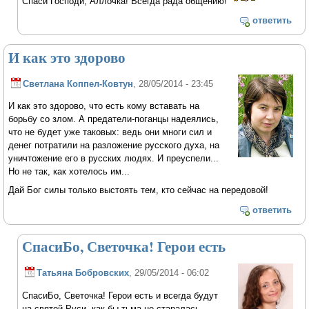
Спаси Господи, Аллочка! Всегда рада общению!
ответить
И как это здорово
Светлана Коппел-Ковтун
, 28/05/2014 - 23:45
И как это здорово, что есть кому вставать на
борьбу со злом. А предатели-поганцы надеялись,
что не будет уже таковых: ведь они многи сил и
денег потратили на разложение русского духа, на
уничтожение его в русских людях. И преуспели...
Но не так, как хотелось им...
Дай Бог силы только выстоять тем, кто сейчас на передовой!
ответить
СпасиБо, Светочка! Герои есть
Татьяна Бобровских
, 29/05/2014 - 06:02
СпасиБо, Светочка! Герои есть и всегда будут
на святой Руси, как бы тьма не старалась