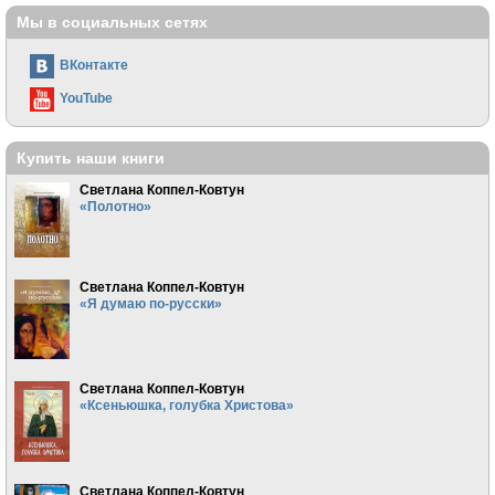
Мы в социальных сетях
ВКонтакте
YouTube
Купить наши книги
Светлана Коппел-Ковтун
«Полотно»
Светлана Коппел-Ковтун
«Я думаю по-русски»
Светлана Коппел-Ковтун
«Ксеньюшка, голубка Христова»
Светлана Коппел-Ковтун