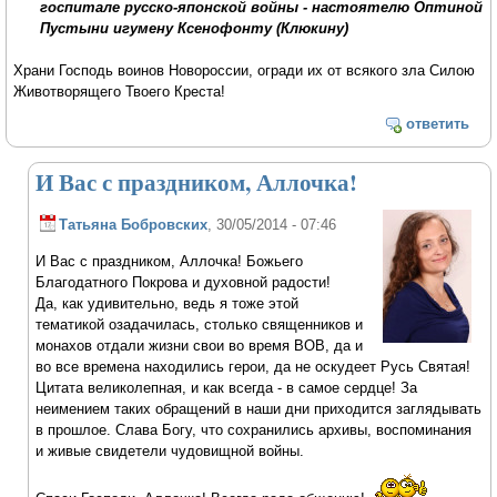
госпитале русско-японской войны - настоятелю Оптиной
Пустыни игумену Ксенофонту (Клюкину)
Храни Господь воинов Новороссии, огради их от всякого зла Силою
Животворящего Твоего Креста!
ответить
И Вас с праздником, Аллочка!
Татьяна Бобровских
, 30/05/2014 - 07:46
И Вас с праздником, Аллочка! Божьего
Благодатного Покрова и духовной радости!
Да, как удивительно, ведь я тоже этой
тематикой озадачилась, столько священников и
монахов отдали жизни свои во время ВОВ, да и
во все времена находились герои, да не оскудеет Русь Святая!
Цитата великолепная, и как всегда - в самое сердце! За
неимением таких обращений в наши дни приходится заглядывать
в прошлое. Слава Богу, что сохранились архивы, воспоминания
и живые свидетели чудовищной войны.