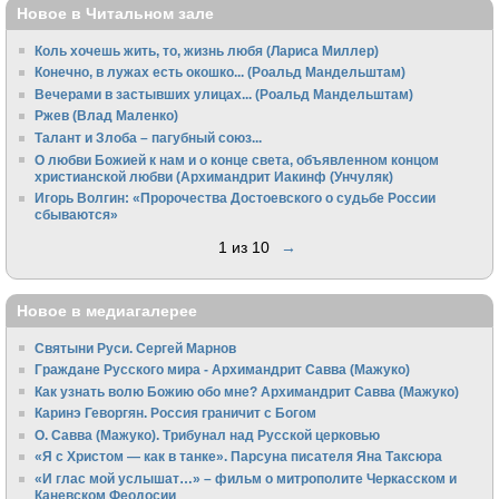
Новое в Читальном зале
Коль хочешь жить, то, жизнь любя (Лариса Миллер)
Конечно, в лужах есть окошко... (Роальд Мандельштам)
Вечерами в застывших улицах... (Роальд Мандельштам)
Ржев (Влад Маленко)
Талант и Злоба – пагубный союз...
О любви Божией к нам и о конце света, объявленном концом
христианской любви (Архимандрит Иакинф (Унчуляк)
Игорь Волгин: «Пророчества Достоевского о судьбе России
сбываются»
1 из 10
→
Новое в медиагалерее
Святыни Руси. Сергей Марнов
Граждане Русского мира - Архимандрит Савва (Мажуко)
Как узнать волю Божию обо мне? Архимандрит Савва (Мажуко)
Каринэ Геворгян. Россия граничит с Богом
О. Савва (Мажуко). Трибунал над Русской церковью
«Я с Христом — как в танке». Парсуна писателя Яна Таксюра
«И глас мой услышат…» – фильм о митрополите Черкасском и
Каневском Феодосии