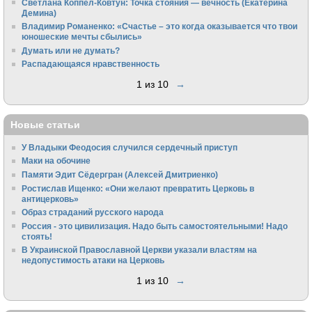
Светлана Коппел-Ковтун: Точка стояния — вечность (Екатерина
Демина)
Владимир Романенко: «Счастье – это когда оказывается что твои
юношеские мечты сбылись»
Думать или не думать?
Распадающаяся нравственность
1 из 10
→
Новые статьи
У Владыки Феодосия случился сердечный приступ
Маки на обочине
Памяти Эдит Сёдергран (Алексей Дмитриенко)
Ростислав Ищенко: «Они желают превратить Церковь в
антицерковь»
Образ страданий русского народа
Россия - это цивилизация. Надо быть самостоятельными! Надо
стоять!
В Украинской Православной Церкви указали властям на
недопустимость атаки на Церковь
1 из 10
→