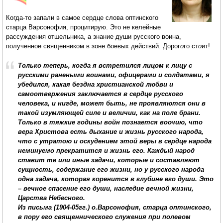
Когда-то запали в самое сердце слова оптинского
старца Варсонофия, процитирую. Это не келейные
рассуждения отшельника, а знание души русского воина,
полученное священником в зоне боевых действий. Дорог
о
го ст
о
ит!
Только теперь, когда я встретился лицом к лицу с
русскими ранеными воинами, офицерами и солдатами, я
убедился, какая бездна христианской любви и
самоотвержения заключается в сердце русского
человека, и нигде, может быть, не проявляются они в
такой изумляющей силе и величии, как на поле брани.
Только в тяжкие годины войн познается воочию, что
вера Христова есть дыхание и жизнь русского народа,
что с утратою и оскудением этой веры в сердце народа
неминуемо прекратится и жизнь его. Каждый народ
ставит те или иные задачи, которые и составляют
сущность, содержание его жизни, но у русского народа
одна задача, которая коренится в глубине его души. Это
– вечное спасение его души, наследие вечной жизни,
Царства Небесного.
Из письма (1904-05гг.) о.Варсонофия, старца оптинского,
в пору его священнического служения при полевом