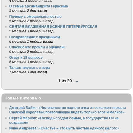
4 месяца 3 недели
назад
О семье архимандрита Герасима
5 месяцев 2 дня
назад
Почему с эмоциональностью
5 месяцев 2 недели
назад
СВЯТАЯ БЛАЖЕННАЯ КСЕНИЯ ПЕТЕРБУРГСКАЯ
5 месяцев 3 недели
назад
Поздравление с праздником
6 месяцев 1 неделя
назад
Спасибо что прочли и оценили!
6 месяцев 2 недели
назад
Ответ к 18 вопросу
6 месяцев 3 недели
назад
Талант внушать и вера
7 месяцев 3 дня
назад
1 из 20
→
Новые интервью
Дмитрий Бабич: «Человечество надело очки из осколков зеркала
Снежной Королевы, позволяющие видеть только злое и мелкое»
Сергей Марнов: «Господь создал семью, а государство Он не
создавал»
Инна Андреева: «Счастье – это быть частью единого целого»