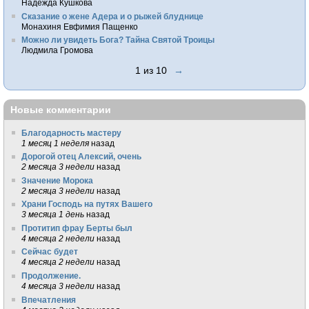
Надежда Кушкова
Сказание о жене Адера и о рыжей блуднице
Монахиня Евфимия Пащенко
Можно ли увидеть Бога? Тайна Святой Троицы
Людмила Громова
1 из 10
→
Новые комментарии
Благодарность мастеру
1 месяц 1 неделя
назад
Дорогой отец Алексий, очень
2 месяца 3 недели
назад
Значение Морока
2 месяца 3 недели
назад
Храни Господь на путях Вашего
3 месяца 1 день
назад
Протитип фрау Берты был
4 месяца 2 недели
назад
Сейчас будет
4 месяца 2 недели
назад
Продолжение.
4 месяца 3 недели
назад
Впечатления