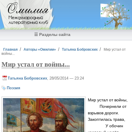
Перейти к основному содержанию
Омилия
Международный
литературный клуб
☰ Разделы сайта
Вы здесь
Главная
Авторы «Омилии»
Татьяна Бобровских
Мир устал от
войны...
Мир устал от войны...
Татьяна Бобровских
, 28/05/2014 — 23:24
Поэзия
Мир устал от войны,
Почернели от
взрывов дороги.
Закоптилась трава,
У обочин