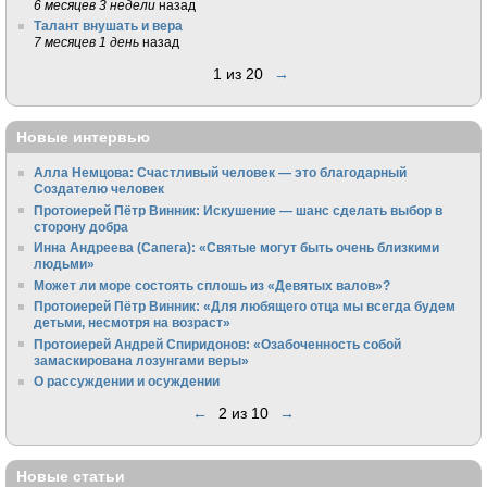
6 месяцев 3 недели
назад
Талант внушать и вера
7 месяцев 1 день
назад
1 из 20
→
Новые интервью
Алла Немцова: Счастливый человек — это благодарный
Создателю человек
Протоиерей Пётр Винник: Искушение — шанс сделать выбор в
сторону добра
Инна Андреева (Сапега): «Святые могут быть очень близкими
людьми»
Может ли море состоять сплошь из «Девятых валов»?
Протоиерей Пётр Винник: «Для любящего отца мы всегда будем
детьми, несмотря на возраст»
Протоиерей Андрей Спиридонов: «Озабоченность собой
замаскирована лозунгами веры»
О рассуждении и осуждении
←
2 из 10
→
Новые статьи