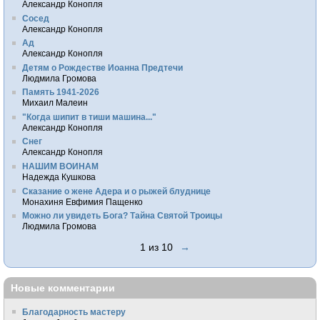
Александр Конопля
Сосед
Александр Конопля
Ад
Александр Конопля
Детям о Рождестве Иоанна Предтечи
Людмила Громова
Память 1941-2026
Михаил Малеин
"Когда шипит в тиши машина..."
Александр Конопля
Снег
Александр Конопля
НАШИМ ВОИНАМ
Надежда Кушкова
Сказание о жене Адера и о рыжей блуднице
Монахиня Евфимия Пащенко
Можно ли увидеть Бога? Тайна Святой Троицы
Людмила Громова
1 из 10
→
Новые комментарии
Благодарность мастеру