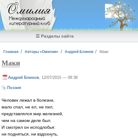
Перейти к основному содержанию
Омилия
Международный
литературный клуб
☰ Разделы сайта
Вы здесь
Главная
Авторы «Омилии»
Андрей Блинов
Маки
Маки
Андрей Блинов
, 12/07/2015 — 08:38
Поэзия
Человек лежал в болезни,
мало спал, не ел, не пил,
представлялся мир железней,
чем на самом деле был.
И смотрел он исподлобья:
ни подняться, ни вздохнуть,