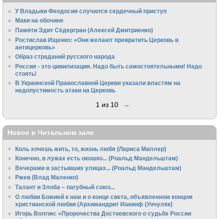
У Владыки Феодосия случился сердечный приступ
Маки на обочине
Памяти Эдит Сёдергран (Алексей Дмитриенко)
Ростислав Ищенко: «Они желают превратить Церковь в
антицерковь»
Образ страданий русского народа
Россия - это цивилизация. Надо быть самостоятельными! Надо
стоять!
В Украинской Православной Церкви указали властям на
недопустимость атаки на Церковь
1 из 10
→
Новое в Читальном зале
Коль хочешь жить, то, жизнь любя (Лариса Миллер)
Конечно, в лужах есть окошко... (Роальд Мандельштам)
Вечерами в застывших улицах... (Роальд Мандельштам)
Ржев (Влад Маленко)
Талант и Злоба – пагубный союз...
О любви Божией к нам и о конце света, объявленном концом
христианской любви (Архимандрит Иакинф (Унчуляк)
Игорь Волгин: «Пророчества Достоевского о судьбе России