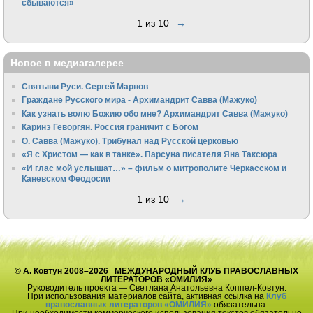
сбываются»
1 из 10
→
Новое в медиагалерее
Святыни Руси. Сергей Марнов
Граждане Русского мира - Архимандрит Савва (Мажуко)
Как узнать волю Божию обо мне? Архимандрит Савва (Мажуко)
Каринэ Геворгян. Россия граничит с Богом
О. Савва (Мажуко). Трибунал над Русской церковью
«Я с Христом — как в танке». Парсуна писателя Яна Таксюра
«И глас мой услышат…» – фильм о митрополите Черкасском и
Каневском Феодосии
1 из 10
→
© А. Ковтун 2008–2026 МЕЖДУНАРОДНЫЙ КЛУБ ПРАВОСЛАВНЫХ
ЛИТЕРАТОРОВ «ОМИЛИЯ»
Руководитель проекта — Светлана Анатольевна Коппел-Ковтун.
При использования материалов сайта, активная ссылка на
Клуб
православных литераторов «ОМИЛИЯ»
обязательна.
При необходимости коммерческого использования текстов обязательно